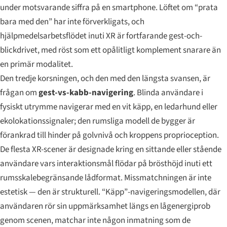
under motsvarande siffra på en smartphone. Löftet om “prata
bara med den” har inte förverkligats, och
hjälpmedelsarbetsflödet inuti XR är fortfarande gest-och-
blickdrivet, med röst som ett opålitligt komplement snarare än
en primär modalitet.
Den tredje korsningen, och den med den längsta svansen, är
frågan om
gest-vs-kabb-navigering
. Blinda användare i
fysiskt utrymme navigerar med en vit käpp, en ledarhund eller
ekolokationssignaler; den rumsliga modell de bygger är
förankrad till hinder på golvnivå och kroppens proprioception.
De flesta XR-scener är designade kring en sittande eller stående
användare vars interaktionsmål flödar på brösthöjd inuti ett
rumsskalebegränsande lådformat. Missmatchningen är inte
estetisk — den är strukturell. “Käpp”-navigeringsmodellen, där
användaren rör sin uppmärksamhet längs en lågenergiprob
genom scenen, matchar inte någon inmatning som de