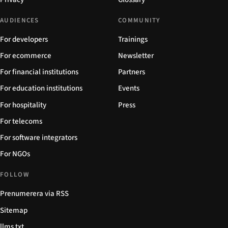
AUDIENCES
COMMUNITY
For developers
Trainings
For ecommerce
Newsletter
For financial institutions
Partners
For education institutions
Events
For hospitality
Press
For telecoms
For software integrators
For NGOs
FOLLOW
Prenumerera via RSS
Sitemap
llms.txt