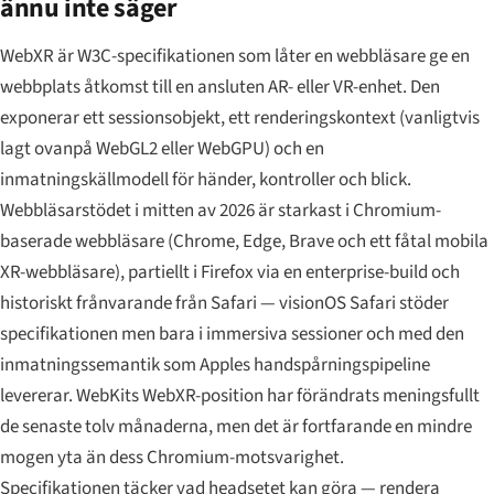
ännu inte säger
WebXR är W3C-specifikationen som låter en webbläsare ge en
webbplats åtkomst till en ansluten AR- eller VR-enhet. Den
exponerar ett sessionsobjekt, ett renderingskontext (vanligtvis
lagt ovanpå WebGL2 eller WebGPU) och en
inmatningskällmodell för händer, kontroller och blick.
Webbläsarstödet i mitten av 2026 är starkast i Chromium-
baserade webbläsare (Chrome, Edge, Brave och ett fåtal mobila
XR-webbläsare), partiellt i Firefox via en enterprise-build och
historiskt frånvarande från Safari — visionOS Safari stöder
specifikationen men bara i immersiva sessioner och med den
inmatningssemantik som Apples handspårningspipeline
levererar. WebKits WebXR-position har förändrats meningsfullt
de senaste tolv månaderna, men det är fortfarande en mindre
mogen yta än dess Chromium-motsvarighet.
Specifikationen täcker vad headsetet kan göra — rendera