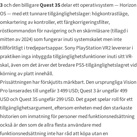
3
och den billigare
Quest 3S
delar ett operativsystem — Horizon
OS — med ett tunnare tillgänglighetslager: högkontrastläge,
omkartering av kontroller, ett färgkorrigeringsfilter,
röstkommandon för navigering och en skärmläsare (tillagd i
mitten av 2024) som fungerar inuti systemskalet men inte
tillförlitligt i tredjepartsappar. Sony PlayStation VR2 levererar i
praktiken inga inbyggda tillgänglighetsfunktioner inuti sitt VR-
skal, även om det ärver det bredare PS5-tillgänglighetslagret vid
körning av platt innehåll.
Prissättningen har förskjutits märkbart. Den ursprungliga Vision
Pro lanserades till ungefär 3 499 USD; Quest 3 är ungefär 499
USD och Quest 3S ungefär 299 USD. Det gapet spelar roll för ett
tillgänglighetsargument, eftersom enheten med den starkaste
historien om inmatning för personer med funktionsnedsättning
också är den som de allra flesta användare med
funktionsnedsättning inte har råd att köpa utan en