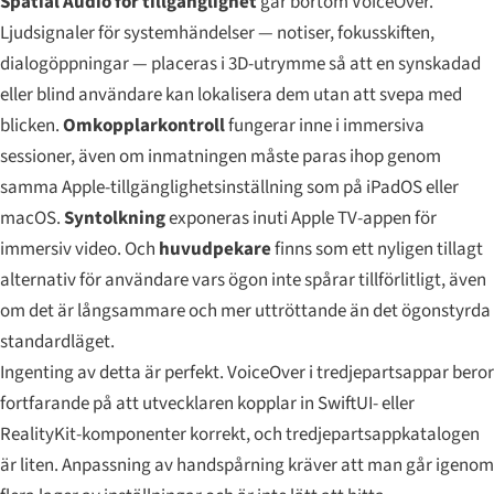
Spatial Audio för tillgänglighet
går bortom VoiceOver.
Ljudsignaler för systemhändelser — notiser, fokusskiften,
dialogöppningar — placeras i 3D-utrymme så att en synskadad
eller blind användare kan lokalisera dem utan att svepa med
blicken.
Omkopplarkontroll
fungerar inne i immersiva
sessioner, även om inmatningen måste paras ihop genom
samma Apple-tillgänglighetsinställning som på iPadOS eller
macOS.
Syntolkning
exponeras inuti Apple TV-appen för
immersiv video. Och
huvudpekare
finns som ett nyligen tillagt
alternativ för användare vars ögon inte spårar tillförlitligt, även
om det är långsammare och mer uttröttande än det ögonstyrda
standardläget.
Ingenting av detta är perfekt. VoiceOver i tredjepartsappar beror
fortfarande på att utvecklaren kopplar in SwiftUI- eller
RealityKit-komponenter korrekt, och tredjepartsappkatalogen
är liten. Anpassning av handspårning kräver att man går igenom