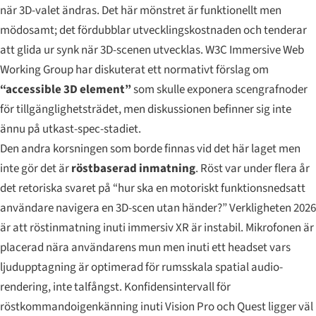
när 3D-valet ändras. Det här mönstret är funktionellt men
mödosamt; det fördubblar utvecklingskostnaden och tenderar
att glida ur synk när 3D-scenen utvecklas. W3C Immersive Web
Working Group har diskuterat ett normativt förslag om
“accessible 3D element”
som skulle exponera scengrafnoder
för tillgänglighetsträdet, men diskussionen befinner sig inte
ännu på utkast-spec-stadiet.
Den andra korsningen som borde finnas vid det här laget men
inte gör det är
röstbaserad inmatning
. Röst var under flera år
det retoriska svaret på “hur ska en motoriskt funktionsnedsatt
användare navigera en 3D-scen utan händer?” Verkligheten 2026
är att röstinmatning inuti immersiv XR är instabil. Mikrofonen är
placerad nära användarens mun men inuti ett headset vars
ljudupptagning är optimerad för rumsskala spatial audio-
rendering, inte talfångst. Konfidensintervall för
röstkommandoigenkänning inuti Vision Pro och Quest ligger väl