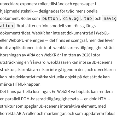
utvecklare exponera roller, tillstånd och egenskaper till
hjälpmedelsteknik — designades för tvådimensionella
dokument. Roller som
,
,
och
button
dialog
tab
navig
förutsätter en fokusmodell som rör sig längs
ation
dokumentträdet. WebXR har inte ett dokumentträd i WebGL-
eller WebGPU-meningen — det finns en scengraf, men den lever
inuti applikationen, inte inuti webbläsarens tillgänglighetsträd.
Korsningen av ARIA och WebXR är i mitten av 2026 i stor
utsträckning en frånvaro: webbläsaren kan inte se 3D-scenens
struktur, skärmläsaren kan inte gå igenom den, och utvecklaren
kan inte deklarativt märka virtuella objekt på det sätt de kan
märka HTML-knappar.
Det finns partiella lösningar. En WebXR-webbplats kan rendera
en parallell DOM-baserad tillgänglighetsyta — en dold HTML-
struktur som speglar 3D-scenens interaktiva element, med
korrekta ARIA-roller och märkningar, och som uppdaterar fokus