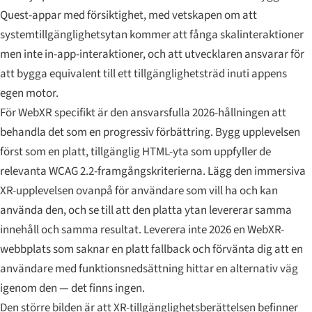
Quest-appar med försiktighet, med vetskapen om att
systemtillgänglighetsytan kommer att fånga skalinteraktioner
men inte in-app-interaktioner, och att utvecklaren ansvarar för
att bygga equivalent till ett tillgänglighetsträd inuti appens
egen motor.
För WebXR specifikt är den ansvarsfulla 2026-hållningen att
behandla det som en progressiv förbättring. Bygg upplevelsen
först som en platt, tillgänglig HTML-yta som uppfyller de
relevanta WCAG 2.2-framgångskriterierna. Lägg den immersiva
XR-upplevelsen ovanpå för användare som vill ha och kan
använda den, och se till att den platta ytan levererar samma
innehåll och samma resultat. Leverera inte 2026 en WebXR-
webbplats som saknar en platt fallback och förvänta dig att en
användare med funktionsnedsättning hittar en alternativ väg
igenom den — det finns ingen.
Den större bilden är att XR-tillgänglighetsberättelsen befinner