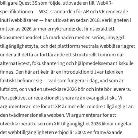
billigare Quest 3S som följde, utlovade en till. WebXR-
specifikationen — W3C-standarden för AR och VR renderade
inuti webbläsaren — har utlovat en sedan 2018. Verkligheten i
mitten av 2026 är mer ernyktrande: det finns exakt ett
konsumentheadset på marknaden med en seriös, inbyggd
tillgänglighetsyta, och det plattformsneutrala webbläsarlagret
under allt detta är fortfarande ett strukturellt tomrum där
alternativtext, fokushantering och hjälpmedelssemantikskulle
finnas. Den här artikeln är en introduktion till var tekniken
faktiskt befinner sig — vad som fungerar i dag, vad som är
luftslott, och vad en utvecklare 2026 bör och inte bör leverera.
Perspektivet är redaktionellt snarare än evangelistiskt. Vi
argumenterar inte för att XR är mer eller mindre tillgängligt än
den tvådimensionella webben. Vi argumenterar för att
utvecklarberättelsen om XR-tillgänglighet 2026 liknar ungefär
det webbtillgängligheten erbjöd år 2002: en framväxande