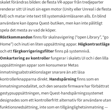
skalet förändras bilden: de flesta VR-appar från tredjeparter
renderar sitt UI inuti sin egen motor (Unity eller Unreal i de flesta
fall) och matar inte text till systemskärmläsaren alls. En blind
användare kan öppna Quest-butiken, men kan inte pålitligt
spela det mesta av vad de köper.
Röstkommandon
finns för skalnavigering (“open Library”, “go
Home”) och inuti en liten uppsättning appar.
Högkontrastläge
och ett
färgkorrigeringsfilter
finns på systemnivå.
Omkartering av kontroller
fungerar i skalets UI och i den lilla
uppsättningen appar som konsumerar Metas
inmatningsabstraktionslager snarare än att läsa
kontrollerknapparna direkt.
Handspårning
finns som en
inmatningsmodalitet, och den senaste firmware har förbättrat
gestypsuppsättningen, men Quest-handspårningssystemet
designades som ett kontrollerfritt alternativ för användare utan
funktionsnedsättning, inte som en tillgänglighetsinmatning —