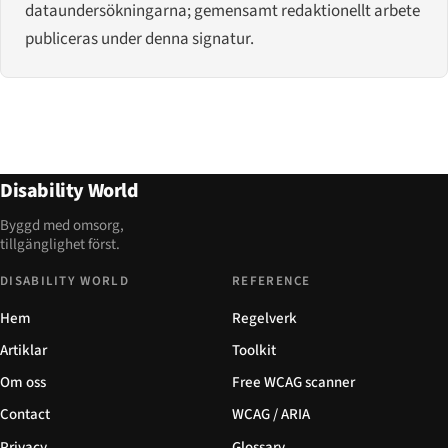
dataundersökningarna; gemensamt redaktionellt arbete
publiceras under denna signatur.
Disability World
Byggd med omsorg,
tillgänglighet först.
DISABILITY WORLD
REFERENCE
Hem
Regelverk
Artiklar
Toolkit
Om oss
Free WCAG scanner
Contact
WCAG / ARIA
Privacy
Glossary