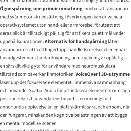
ytor som materiellt förändrar vad som är möjligt inuti visionOS.
Ögonspårning som primär inmatning
innebär att användare
med svår motorisk nedsättning i överkroppen kan driva hela
operativsystemet utan hand- eller armrörelse, förutsatt att
deras blick är tillräckligt pålitlig för att fixera på ett mål under
uppehållsdurationen.
Alternativ för handspårning
låter
användare ersätta ettfingertapp, handledsrörelser eller enbart
huvudgester när standardnypning-och-tryckning är opålitlig —
en särskilt viktig yta för användare med neuromuskulära
tillstånd som påverkar finmotoriken.
VoiceOver i 3D-utrymme
läser upp det fokuserade elementet i immersiva sammanhang
och använder Spatial Audio för att indikera elementets rumsliga
position relativt användarens huvud — en meningsfullt
annorlunda upplevelse än en platt skärmläsare, och en som, när
den fungerar, minskar den kognitiva belastningen av att bygga
en mental modell av scenen.