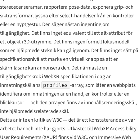
stereoscenseramar, rapportera pose-data, exponera grip- och
siktransformar, lyssna efter select-händelser från en kontroller
eller en nyptgestur. Den säger nästan ingenting om
tillgänglighet. Det finns inget equivalent till ett alt-attribut för
ett objekt i 3D-utrymme. Det finns ingen formell fokusmodell
som en hjälpmedelsteknik kan gå igenom. Det finns inget sätt på
specifikationsnivå att märka en virtuell knapp så att en
skärmläsare kan annonsera den. Det närmaste en
tillgänglighetskrok i WebXR-specifikationen i dag är
inmatningskällans
-array, som låter en webbplats
profiles
identifiera om inmatningen är en hand, en kontroller eller en
blickkursor — och den arrayen finns av innehållsrenderingsskäl,
inte hjälpmedelsrelaterade skäl.
Detta är inte en kritik av W3C — det är ett konstaterande av var
arbetet har och inte har gjorts. Utkastet till WebXR Accessibility
User Requirements (XAUR) finns vid W3C, och Immersive Web