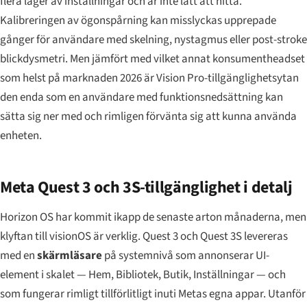
flera lager av inställningar och är inte lätt att hitta.
Kalibreringen av ögonspårning kan misslyckas upprepade
gånger för användare med skelning, nystagmus eller post-stroke
blickdysmetri. Men jämfört med vilket annat konsumentheadset
som helst på marknaden 2026 är Vision Pro-tillgänglighetsytan
den enda som en användare med funktionsnedsättning kan
sätta sig ner med och rimligen förvänta sig att kunna använda
enheten.
Meta Quest 3 och 3S-tillgänglighet i detalj
Horizon OS har kommit ikapp de senaste arton månaderna, men
klyftan till visionOS är verklig. Quest 3 och Quest 3S levereras
med en
skärmläsare
på systemnivå som annonserar UI-
element i skalet — Hem, Bibliotek, Butik, Inställningar — och
som fungerar rimligt tillförlitligt inuti Metas egna appar. Utanför