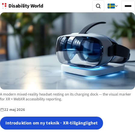
Disability World
Image description:
A modern mixed-reality headset resting on its charging dock — the visual marker
for XR + WebXR accessibility reporting.
22 maj 2026
Introduktion om ny teknik · XR-tillgänglighet