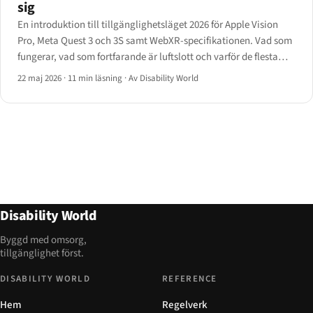
sig
En introduktion till tillgänglighetsläget 2026 för Apple Vision
Pro, Meta Quest 3 och 3S samt WebXR-specifikationen. Vad som
fungerar, vad som fortfarande är luftslott och varför de flesta
utvecklare inte bör leverera webbläsarbaserade XR-upplevelser
22 maj 2026
·
11 min läsning
·
Av Disability World
till användare med funktionsnedsättning ännu.
Disability World
Byggd med omsorg,
tillgänglighet först.
DISABILITY WORLD
REFERENCE
Hem
Regelverk