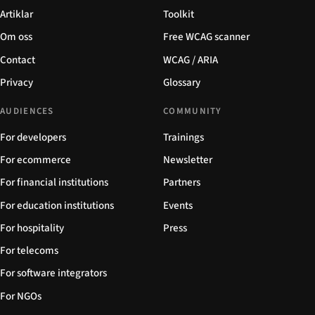
Artiklar
Toolkit
Om oss
Free WCAG scanner
Contact
WCAG / ARIA
Privacy
Glossary
AUDIENCES
COMMUNITY
For developers
Trainings
For ecommerce
Newsletter
For financial institutions
Partners
For education institutions
Events
For hospitality
Press
For telecoms
For software integrators
For NGOs