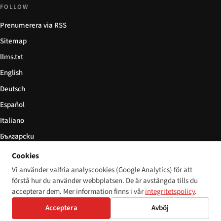
FOLLOW
Prenumerera via RSS
Sitemap
llms.txt
English
Deutsch
Español
Italiano
Български
简体中文
Cookies
Vi använder valfria analyscookies (Google Analytics) för att
förstå hur du använder webbplatsen. De är avstängda tills du
accepterar dem. Mer information finns i vår
integritetspolicy
.
© 2026 Disability World. Alla rättigheter förbehållna.
Cookie settings
Acceptera
Avböj
English
Deutsch
Español
Italiano
Български
简体中文
Polski
Français
Språk: