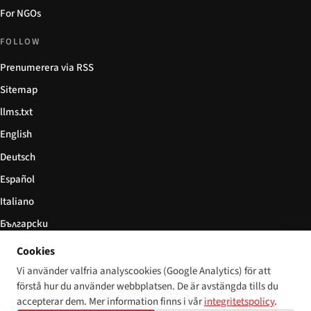
For NGOs
FOLLOW
Prenumerera via RSS
Sitemap
llms.txt
English
Deutsch
Español
Italiano
Български
简体中文
Cookies
Vi använder valfria analyscookies (Google Analytics) för att
förstå hur du använder webbplatsen. De är avstängda tills du
accepterar dem. Mer information finns i vår
integritetspolicy
.
© 2026 Disability World. Alla rättigheter förbehållna.
Cookie settings