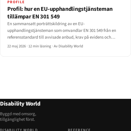
PROFILE
Profil: hur en EU-upphandlingstjänsteman
tillämpar EN 301 549
En sammansatt porträttskildring av en EU-
upphandlingstjänsteman som omvandlar EN 301 549 från en
referensstandard till avvisade anbud, krav på evidens och
efterhandsvillkor. Baserad på intervjuer med sju tjänstemän i
22 maj 2026
·
12 min läsning
·
Av Disability World
fem medlemsstater; identifierande uppgifter anonymiserade.
Disability World
Byggd med omsorg,
tillgänglighet först.
DISABILITY WORLD
REFERENCE