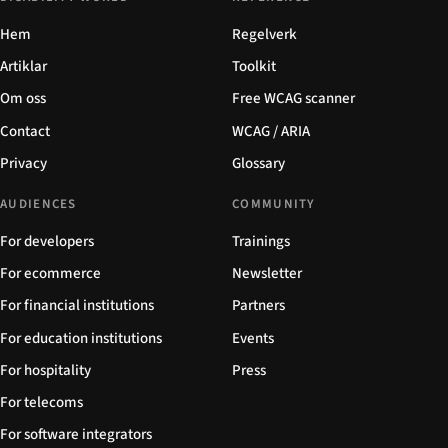
Hem
Regelverk
Artiklar
Toolkit
Om oss
Free WCAG scanner
Contact
WCAG / ARIA
Privacy
Glossary
AUDIENCES
COMMUNITY
For developers
Trainings
For ecommerce
Newsletter
For financial institutions
Partners
For education institutions
Events
For hospitality
Press
For telecoms
For software integrators