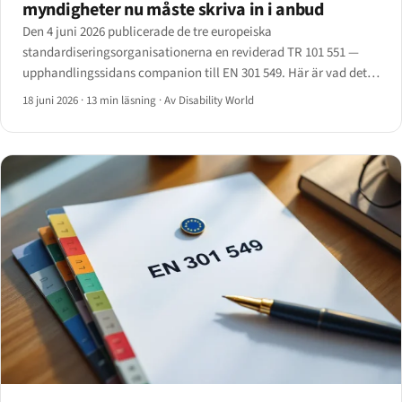
myndigheter nu måste skriva in i anbud
Den 4 juni 2026 publicerade de tre europeiska
standardiseringsorganisationerna en reviderad TR 101 551 —
upphandlingssidans companion till EN 301 549. Här är vad det
innebär för upphandlande myndigheter och de leverantörer som
18 juni 2026
·
13 min läsning
·
Av Disability World
lämnar anbud.