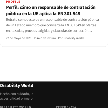
PROFILE
Perfil: cómo un responsable de contratación
pública en la UE aplica la EN 301 549
Retrato compuesto de un responsable de contratación pública
de un Estado miembro que convierte la EN 301 549 en ofertas
rechazadas, pruebas exigidas y cláusulas de corrección
poscontrato. Elaborado a partir de entrevistas con siete
22 de mayo de 2026
·
15 min de lectura
·
Por Disability World
responsables; datos identificativos anonimizados.
Disability World
Hecho con cuidado, la
accesibilidad primero.
DISABILITY WORLD
REFERENCIA