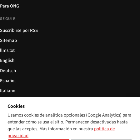
Para ONG
SEGUIR
Suscribirse por RSS
Sitemap
llms.txt
English
Deutsch
Español
Italiano
Български
Cookies
简体中文
Usamos cookies de analítica opcionales (Google Analytics) para
entender cómo se usa el sitio. Permanecen desactivadas hasta
que las aceptes. Más información en nuestra
política de
privacidad
.
© 2026 Disability World. Todos los derechos reservados.
Configuración de cookies