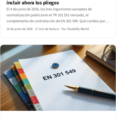
incluir ahora los pliegos
El 4 de junio de 2026, los tres organismos europeos de
normalización publicaron el TR 101 551 revisado, el
complemento de contratación de EN 301 549. Qué cambia para
las entidades contratantes y los proveedores que concurren a
18 de junio de 2026
·
17 min de lectura
·
Por Disability World
sus licitaciones.