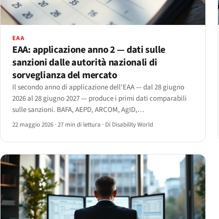
EAA
EAA: applicazione anno 2 — dati sulle
sanzioni dalle autorità nazionali di
sorveglianza del mercato
Il secondo anno di applicazione dell'EAA — dal 28 giugno
2026 al 28 giugno 2027 — produce i primi dati comparabili
sulle sanzioni. BAFA, AEPD, ARCOM, AgID,
Tarbijakaitseamet, Agentschap Telecom e la nuova AIBE
22 maggio 2026
·
27 min di lettura
·
Di Disability World
belga pubblicano le azioni nel registro pubblico.