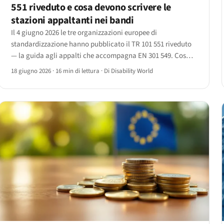
551 riveduto e cosa devono scrivere le
stazioni appaltanti nei bandi
Il 4 giugno 2026 le tre organizzazioni europee di
standardizzazione hanno pubblicato il TR 101 551 riveduto
— la guida agli appalti che accompagna EN 301 549. Cosa
cambia per le stazioni appaltanti e i fornitori che
18 giugno 2026
·
16 min di lettura
·
Di Disability World
partecipano alle gare.