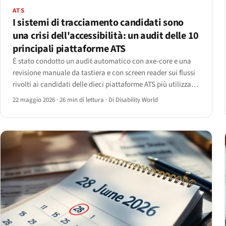
ATS
I sistemi di tracciamento candidati sono
una crisi dell'accessibilità: un audit delle 10
principali piattaforme ATS
È stato condotto un audit automatico con axe-core e una
revisione manuale da tastiera e con screen reader sui flussi
rivolti ai candidati delle dieci piattaforme ATS più utilizzate
— Workday, SAP SuccessFactors, Oracle Taleo, iCIMS,
22 maggio 2026
·
26 min di lettura
·
Di Disability World
Greenhouse, Lever, BambooHR, Workable, JazzHR e
SmartRecruiters.