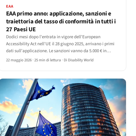
EAA
EAA primo anno: applicazione, sanzioni e
traiettoria del tasso di conformità in tutti i
27 Paesi UE
Dodici mesi dopo l'entrata in vigore dell'European
Accessibility Act nell'UE il 28 giugno 2025, arrivano i primi
dati sull'applicazione. Le sanzioni vanno da 5.000 € in
Estonia a 500.000 € in Germania; la copertura delle
22 maggio 2026
·
25 min di lettura
·
Di Disability World
scansioni tra il 30% e il 70%; il recepimento ancora
disomogeneo.