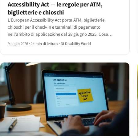
Accessibility Act — le regole per ATM,
biglietterie e chioschi
L'European Accessibility Act porta ATM, biglietterie,
chioschi per il check-in e terminali di pagamento
nell'ambito di applicazione dal 28 giugno 2025. Cosa
richiedono davvero l'Article 2, l'Allegato I ed EN 301 549 — e
9 luglio 2026
·
14 min di lettura
·
Di Disability World
la clausola di grandfathering di vent'anni che la attenua.