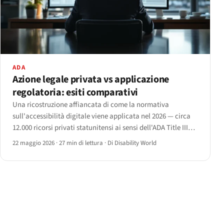
ADA
Azione legale privata vs applicazione
regolatoria: esiti comparativi
Una ricostruzione affiancata di come la normativa
sull'accessibilità digitale viene applicata nel 2026 — circa
12.000 ricorsi privati statunitensi ai sensi dell'ADA Title III
contro poche centinaia di azioni condotte da autorità
22 maggio 2026
·
27 min di lettura
·
Di Disability World
regolatorie nell'UE e nel Regno Unito.