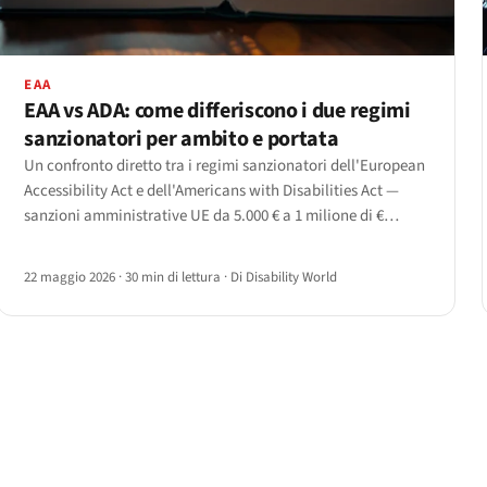
EAA
EAA vs ADA: come differiscono i due regimi
sanzionatori per ambito e portata
Un confronto diretto tra i regimi sanzionatori dell'European
Accessibility Act e dell'Americans with Disabilities Act —
sanzioni amministrative UE da 5.000 € a 1 milione di €
versus sanzioni civili USA fino a 192.768 $ per violazione
successiva, più ingiunzioni e compensi legali.
22 maggio 2026
·
30 min di lettura
·
Di Disability World