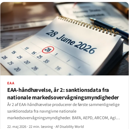
EAA
EAA-håndhævelse, år 2: sanktionsdata fra
nationale markedsovervågningsmyndigheder
År 2 af EAA-håndhævelse producerer de første sammenlignelige
sanktionsdata fra navngivne nationale
markedsovervågningsmyndigheder. BAFA, AEPD, ARCOM, AgID,
Tarbijakaitseamet, Agentschap Telecom og det nyetablerede
22. maj 2026
·
22 min. læsning
·
Af Disability World