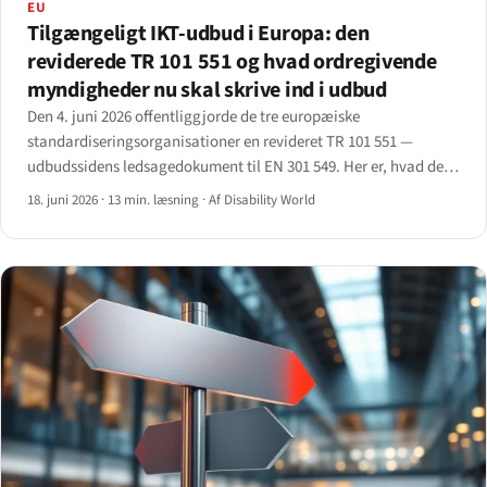
EU
Tilgængeligt IKT-udbud i Europa: den
reviderede TR 101 551 og hvad ordregivende
myndigheder nu skal skrive ind i udbud
Den 4. juni 2026 offentliggjorde de tre europæiske
standardiseringsorganisationer en revideret TR 101 551 —
udbudssidens ledsagedokument til EN 301 549. Her er, hvad det
ændrer for ordregivende myndigheder og de leverandører, der
18. juni 2026
·
13 min. læsning
·
Af Disability World
byder ind på deres udbud.