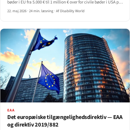
bøder i EU fra 5.000 € til 1 million € over for civile bøder i USA på
op til 114.189 $ pr. efterfølgende overtrædelse samt injunctive
22. maj 2026
·
24 min. læsning
·
Af Disability World
relief og sagsomkostninger.
EAA
Det europæiske tilgængelighedsdirektiv — EAA
og direktiv 2019/882