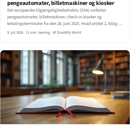
pengeautomater, billetmaskiner og kiosker
Det europæiske tilgængelighedsdirektiv (EAA) omfatter
pengeautomater, billetmaskiner, check-in-kiosker og
betalingsterminaler fra den 28. juni 2025. Hvad artikel 2, bilag I
og EN 301 549 reelt kræver — og den 20-årige overgangsklausul,
9. juli 2026
·
11 min. læsning
·
Af Disability World
der blødgør det.