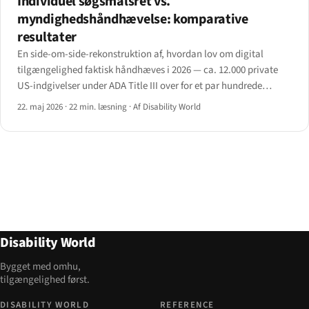
Individuel søgsmålsret vs.
myndighedshåndhævelse: komparative
resultater
En side-om-side-rekonstruktion af, hvordan lov om digital
tilgængelighed faktisk håndhæves i 2026 — ca. 12.000 private
US-indgivelser under ADA Title III over for et par hundrede
myndighedsledede sager i EU og UK.
22. maj 2026
·
22 min. læsning
·
Af Disability World
Disability World
Bygget med omhu,
tilgængelighed først.
DISABILITY WORLD
REFERENCE