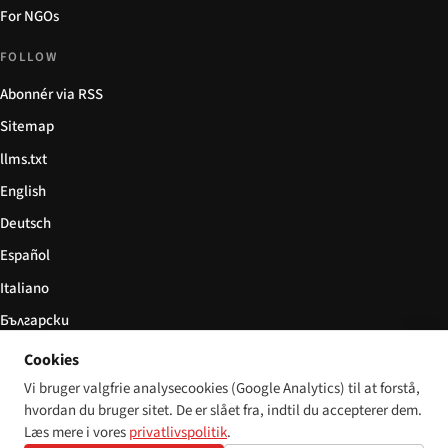
For NGOs
FOLLOW
Abonnér via RSS
Sitemap
llms.txt
English
Deutsch
Español
Italiano
Български
简体中文
Cookies
Vi bruger valgfrie analysecookies (Google Analytics) til at forstå,
hvordan du bruger sitet. De er slået fra, indtil du accepterer dem.
Læs mere i vores
privatlivspolitik
.
© 2026 Disability World. Alle rettigheder forbeholdes.
Cookie settings