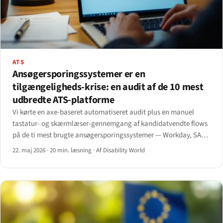
ATS
Ansøgersporingssystemer er en
tilgængeligheds-krise: en audit af de 10 mest
udbredte ATS-platforme
Vi kørte en axe-baseret automatiseret audit plus en manuel
tastatur- og skærmlæser-gennemgang af kandidatvendte flows
på de ti mest brugte ansøgersporingssystemer — Workday, SAP
SuccessFactors, Oracle Taleo, iCIMS, Greenhouse, Lever,
22. maj 2026
·
20 min. læsning
·
Af Disability World
BambooHR, Workable, JazzHR og SmartRecruiters.