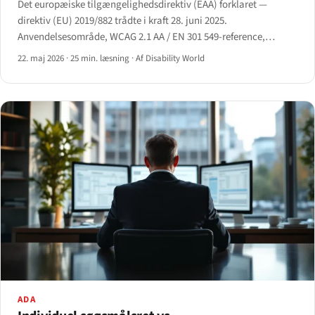
Det europæiske tilgængelighedsdirektiv (EAA) forklaret —
direktiv (EU) 2019/882 trådte i kraft 28. juni 2025.
Anvendelsesområde, WCAG 2.1 AA / EN 301 549-reference,
undtagelse for mikrovirksomheder og forsvar om
22. maj 2026
·
25 min. læsning
·
Af Disability World
uforholdsmæssig byrde i artikel 14.
ADA