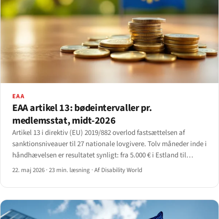
EAA
EAA artikel 13: bødeintervaller pr.
medlemsstat, midt-2026
Artikel 13 i direktiv (EU) 2019/882 overlod fastsættelsen af
sanktionsniveauer til 27 nationale lovgivere. Tolv måneder inde i
håndhævelsen er resultatet synligt: fra 5.000 € i Estland til
1.000.000 € i Spanien.
22. maj 2026
·
23 min. læsning
·
Af Disability World