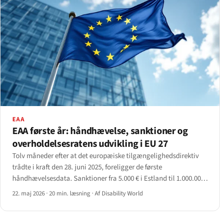
EAA
EAA første år: håndhævelse, sanktioner og
overholdelsesratens udvikling i EU 27
Tolv måneder efter at det europæiske tilgængelighedsdirektiv
trådte i kraft den 28. juni 2025, foreligger de første
håndhævelsesdata. Sanktioner fra 5.000 € i Estland til 1.000.000
€ i Spanien; scanning-beståelsesprocenter mellem 30 % og 70 %.
22. maj 2026
·
20 min. læsning
·
Af Disability World