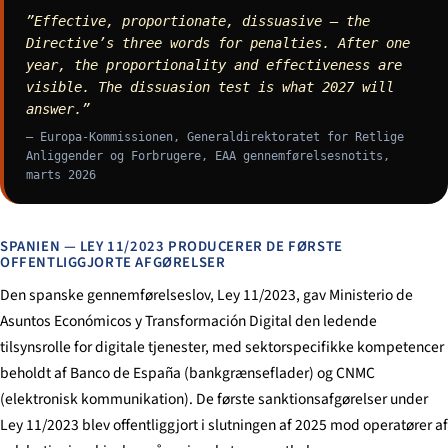
”Effective, proportionate, dissuasive — the
Directive’s three words for penalties. After one
year, the proportionality and effectiveness are
visible. The dissuasion test is what 2027 will
answer.”
— Europa-Kommissionen, Generaldirektoratet for Retlige
Anliggender og Forbrugere, EAA gennemførelsesnotits,
marts 2026
SPANIEN — LEY 11/2023 PRODUCERER DE FØRSTE
OFFENTLIGGJORTE AFGØRELSER
Den spanske gennemførelseslov, Ley 11/2023, gav Ministerio de
Asuntos Económicos y Transformación Digital den ledende
tilsynsrolle for digitale tjenester, med sektorspecifikke kompetencer
beholdt af Banco de España (bankgrænseflader) og CNMC
(elektronisk kommunikation). De første sanktionsafgørelser under
Ley 11/2023 blev offentliggjort i slutningen af 2025 mod operatører af