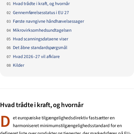
Hvad trådte i kraft, og hvornår
01
Gennemførelsesstatus i EU 27
02
Første navngivne håndhævelsessager
03
Mikrovirksomhedsundtagelsen
04
Hvad scanningsdataene viser
05
Det åbne standardspørgsmål
06
Hvad 2026–27 vil afklare
07
Kilder
08
Hvad trådte i kraft, og hvornår
D
et europæiske tilgængelighedsdirektiv fastsætter en
harmoniseret minimumstilgængelighedsstandard for en
defineret liste over produkter og tjenester, der markedsføres på EU-