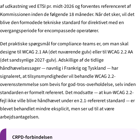
af udkastning ved ETSI pr. midt-2026 og forventes referenceret af
Kommissionen inden de følgende 18 måneder. Når det sker, vil det
blive den formodede tekniske standard for direktivet med en
overgangsperiode for encompassede operatører.
Det praktiske spørgsmål for compliance-teams er, om man skal
designe til WCAG 2.1 AA (det nuværende gulv) eller til WCAG 2.2 AA
(det sandsynlige 2027-gulv). Adskillige af de tidlige
håndhævelsessager — navnlig i Frankrig og Tyskland — har
signaleret, at tilsynsmyndigheder vil behandle WCAG 2.2-
overensstemmelse som bevis for god-tros-overholdelse, selv inden
standarden er formelt refereret. Det modsatte — at kun-WCAG 2.2-
fejl ikke ville blive håndhævet under en 2.1-refereret standard — er
blevet behandlet mindre eksplicit, men ser ud til at være
arbejdsantagelsen.
CRPD-forbindelsen