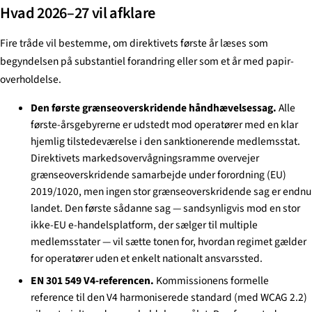
Hvad 2026–27 vil afklare
Fire tråde vil bestemme, om direktivets første år læses som
begyndelsen på substantiel forandring eller som et år med papir-
overholdelse.
Den første grænseoverskridende håndhævelsessag.
Alle
første-årsgebyrerne er udstedt mod operatører med en klar
hjemlig tilstedeværelse i den sanktionerende medlemsstat.
Direktivets markedsovervågningsramme overvejer
grænseoverskridende samarbejde under forordning (EU)
2019/1020, men ingen stor grænseoverskridende sag er endnu
landet. Den første sådanne sag — sandsynligvis mod en stor
ikke-EU e-handelsplatform, der sælger til multiple
medlemsstater — vil sætte tonen for, hvordan regimet gælder
for operatører uden et enkelt nationalt ansvarssted.
EN 301 549 V4-referencen.
Kommissionens formelle
reference til den V4 harmoniserede standard (med WCAG 2.2)