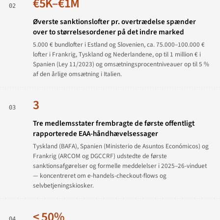
€5K–€1M
02
Øverste sanktionslofter pr. overtrædelse spænder
over to størrelsesordener på det indre marked
5.000 € bundlofter i Estland og Slovenien, ca. 75.000–100.000 €
lofter i Frankrig, Tyskland og Nederlandene, op til 1 million € i
Spanien (Ley 11/2023) og omsætningsprocentniveauer op til 5 %
af den årlige omsætning i Italien.
3
03
Tre medlemsstater frembragte de første offentligt
rapporterede EAA-håndhævelsessager
Tyskland (BAFA), Spanien (Ministerio de Asuntos Económicos) og
Frankrig (ARCOM og DGCCRF) udstedte de første
sanktionsafgørelser og formelle meddelelser i 2025–26-vinduet
— koncentreret om e-handels-checkout-flows og
selvbetjeningskiosker.
< 50%
04