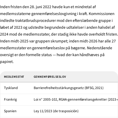
Inden fristen den 28. juni 2022 havde kun et mindretal af
medlemsstaterne gennemførelseslovgivning i kraft. Kommissionen
indledte traktatbrudsprocedurer mod den efterslæbende gruppe i
løbet af 2023 og udstedte begrundede udtalelser i anden halvdel af
2024 mod de medlemsstater, der stadig ikke havde overholdt fristen.
Inden midt-2025 var gruppen skrumpet; inden midt-2026 har alle 27
medlemsstater en gennemførelseslov på bøgerne. Nedenstående
oversigt er den formelle status — hvad der kan håndhæves på
papiret.
Udvalgte EU-medlemsstaters gennemførelseslove og sanktionslofter under de
MEDLEMSSTAT
GENNEMFØRELSESLOV
Tyskland
Barrierefreiheitsstärkungsgesetz
(BFSG, 2021)
Frankrig
Loi n° 2005-102
, RGAA-gennemførelsesgekretter (2023-
Spanien
Ley 11/2023 (de trasposición)