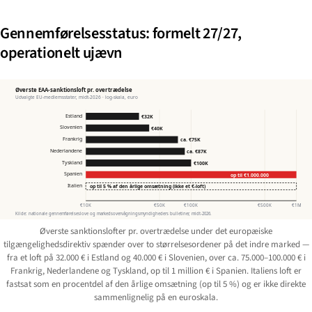
Gennemførelsesstatus: formelt 27/27,
operationelt ujævn
Øverste EAA-sanktionsloft pr. overtrædelse
Udvalgte EU-medlemsstater, midt-2026 · log-skala, euro
Estland
€32K
Slovenien
€40K
Frankrig
ca. €75K
Nederlandene
ca. €87K
Tyskland
€100K
Spanien
op til €1.000.000
Italien
op til 5 % af den årlige omsætning (ikke et €-loft)
€10K
€50K
€100K
€500K
€1M
Kilde: nationale gennemførelseslove og markedsovervågningsmyndigheders bulletiner, midt-2026.
Øverste sanktionslofter pr. overtrædelse under det europæiske
tilgængelighedsdirektiv spænder over to størrelsesordener på det indre marked —
fra et loft på 32.000 € i Estland og 40.000 € i Slovenien, over ca. 75.000–100.000 € i
Frankrig, Nederlandene og Tyskland, op til 1 million € i Spanien. Italiens loft er
fastsat som en procentdel af den årlige omsætning (op til 5 %) og er ikke direkte
sammenlignelig på en euroskala.