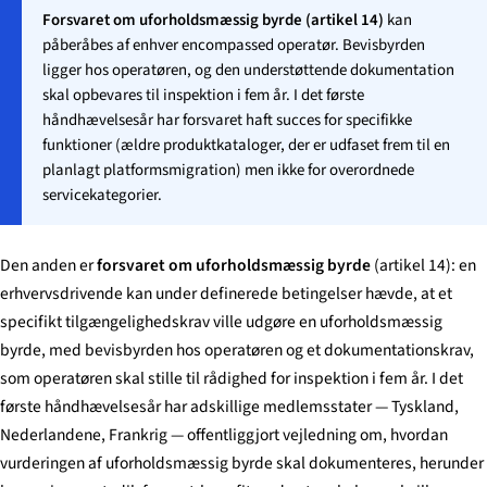
Forsvaret om uforholdsmæssig byrde (artikel 14)
kan
påberåbes af enhver encompassed operatør. Bevisbyrden
ligger hos operatøren, og den understøttende dokumentation
skal opbevares til inspektion i fem år. I det første
håndhævelsesår har forsvaret haft succes for specifikke
funktioner (ældre produktkataloger, der er udfaset frem til en
planlagt platformsmigration) men ikke for overordnede
servicekategorier.
Den anden er
forsvaret om uforholdsmæssig byrde
(artikel 14): en
erhvervsdrivende kan under definerede betingelser hævde, at et
specifikt tilgængelighedskrav ville udgøre en uforholdsmæssig
byrde, med bevisbyrden hos operatøren og et dokumentationskrav,
som operatøren skal stille til rådighed for inspektion i fem år. I det
første håndhævelsesår har adskillige medlemsstater — Tyskland,
Nederlandene, Frankrig — offentliggjort vejledning om, hvordan
vurderingen af uforholdsmæssig byrde skal dokumenteres, herunder