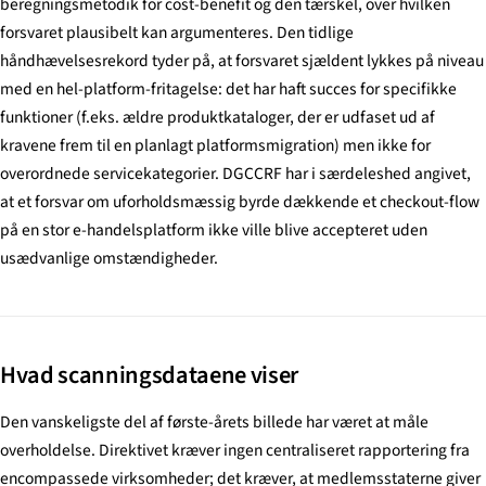
beregningsmetodik for cost-benefit og den tærskel, over hvilken
forsvaret plausibelt kan argumenteres. Den tidlige
håndhævelsesrekord tyder på, at forsvaret sjældent lykkes på niveau
med en hel-platform-fritagelse: det har haft succes for specifikke
funktioner (f.eks. ældre produktkataloger, der er udfaset ud af
kravene frem til en planlagt platformsmigration) men ikke for
overordnede servicekategorier. DGCCRF har i særdeleshed angivet,
at et forsvar om uforholdsmæssig byrde dækkende et checkout-flow
på en stor e-handelsplatform ikke ville blive accepteret uden
usædvanlige omstændigheder.
Hvad scanningsdataene viser
Den vanskeligste del af første-årets billede har været at måle
overholdelse. Direktivet kræver ingen centraliseret rapportering fra
encompassede virksomheder; det kræver, at medlemsstaterne giver