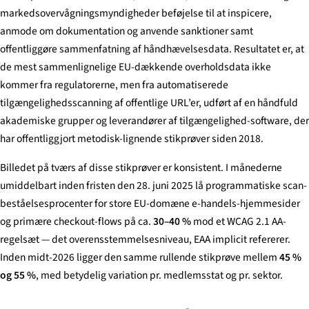
markedsovervågningsmyndigheder beføjelse til at inspicere,
anmode om dokumentation og anvende sanktioner samt
offentliggøre sammenfatning af håndhævelsesdata. Resultatet er, at
de mest sammenlignelige EU-dækkende overholdsdata ikke
kommer fra regulatorerne, men fra automatiserede
tilgængelighedsscanning af offentlige URL’er, udført af en håndfuld
akademiske grupper og leverandører af tilgængelighed-software, der
har offentliggjort metodisk-lignende stikprøver siden 2018.
Billedet på tværs af disse stikprøver er konsistent. I månederne
umiddelbart inden fristen den 28. juni 2025 lå programmatiske scan-
beståelsesprocenter for store EU-domæne e-handels-hjemmesider
og primære checkout-flows på ca.
30–40 %
mod et WCAG 2.1 AA-
regelsæt — det overensstemmelsesniveau, EAA implicit refererer.
Inden midt-2026 ligger den samme rullende stikprøve mellem
45 %
og 55 %
, med betydelig variation pr. medlemsstat og pr. sektor.