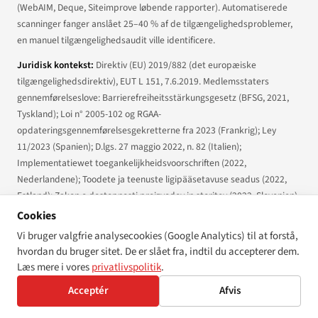
(WebAIM, Deque, Siteimprove løbende rapporter). Automatiserede
scanninger fanger anslået 25–40 % af de tilgængelighedsproblemer,
en manuel tilgængelighedsaudit ville identificere.
Juridisk kontekst:
Direktiv (EU) 2019/882 (det europæiske
tilgængelighedsdirektiv), EUT L 151, 7.6.2019. Medlemsstaters
gennemførelseslove:
Barrierefreiheitsstärkungsgesetz
(BFSG, 2021,
Tyskland);
Loi n° 2005-102
og RGAA-
opdateringsgennemførelsesgekretterne fra 2023 (Frankrig); Ley
11/2023 (Spanien);
D.lgs. 27 maggio 2022, n. 82
(Italien);
Implementatiewet toegankelijkheidsvoorschriften
(2022,
Nederlandene);
Toodete ja teenuste ligipääsetavuse seadus
(2022,
Estland);
Zakon o dostopnosti proizvodov in storitev
(2022, Slovenien).
Harmoniseret standard: ETSI EN 301 549 V3.2.1, med V4 under
Cookies
udkastning. W3C Retningslinjer for tilgængeligt webindhold (WCAG)
Vi bruger valgfrie analysecookies (Google Analytics) til at forstå,
2.1 (juni 2018) og 2.2 (oktober 2023). Grænseoverskridende ramme:
hvordan du bruger sitet. De er slået fra, indtil du accepterer dem.
Forordning (EU) 2019/1020. CRPD artikel 9 (Tilgængelighed) og den
Læs mere i vores
privatlivspolitik
.
valgfrie protokols individuelle kommunikationsprocedure.
Acceptér
Afvis
Primære kilder:
(1)
Direktiv (EU) 2019/882
, EUT L 151, 7.6.2019,
eur-