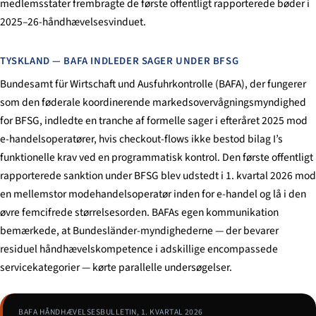
medlemsstater frembragte de første offentligt rapporterede bøder i
2025–26-håndhævelsesvinduet.
TYSKLAND — BAFA INDLEDER SAGER UNDER BFSG
Bundesamt für Wirtschaft und Ausfuhrkontrolle (BAFA), der fungerer
som den føderale koordinerende markedsovervågningsmyndighed
for BFSG, indledte en tranche af formelle sager i efteråret 2025 mod
e-handelsoperatører, hvis checkout-flows ikke bestod bilag I’s
funktionelle krav ved en programmatisk kontrol. Den første offentligt
rapporterede sanktion under BFSG blev udstedt i 1. kvartal 2026 mod
en mellemstor modehandelsoperatør inden for e-handel og lå i den
øvre femcifrede størrelsesorden. BAFAs egen kommunikation
bemærkede, at Bundesländer-myndighederne — der bevarer
residuel håndhævelskompetence i adskillige encompassede
servicekategorier — kørte parallelle undersøgelser.
BAFA HÅNDHÆVELSESBULLETIN, 1. KVARTAL 2026