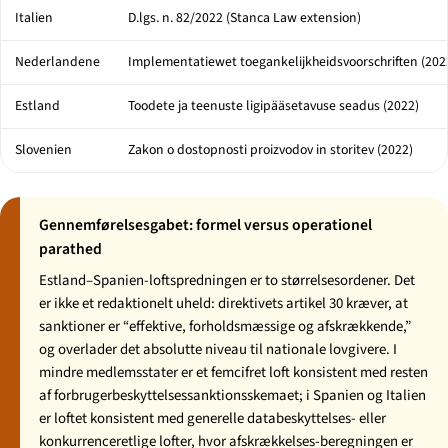
Italien
D.lgs. n. 82/2022 (Stanca Law extension)
Nederlandene
Implementatiewet toegankelijkheidsvoorschriften
(202
Estland
Toodete ja teenuste ligipääsetavuse seadus
(2022)
Slovenien
Zakon o dostopnosti proizvodov in storitev
(2022)
Gennemførelsesgabet: formel versus operationel
parathed
Estland–Spanien-loftspredningen er to størrelsesordener. Det
er ikke et redaktionelt uheld: direktivets artikel 30 kræver, at
sanktioner er “effektive, forholdsmæssige og afskrækkende,”
og overlader det absolutte niveau til nationale lovgivere. I
mindre medlemsstater er et femcifret loft konsistent med resten
af forbrugerbeskyttelsessanktionsskemaet; i Spanien og Italien
er loftet konsistent med generelle databeskyttelses- eller
konkurrenceretlige lofter, hvor afskrækkelses-beregningen er