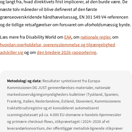
og langt fra, hvad direktivets frist implicerer, at den burde være. De
næste tolv måneder vil blive defineret af den første
grænseoverskridende håndhævelsessag, EN 301 549 V4-referencen
og de tidlige retsafgørelser om forsvaret om uforholdsmæssig byrde.
Læs mere fra Disability World om
EAA
, om
nationale regler
, om
hvordan overholdelse, overensstemmelse og tilgængelighed
adskiller sig
og om
den bredere 2026-rapportering
.
Metodologi og data:
Resultater syntetiseret fra Europa-
Kommissionen DG JUST gennemførelses-materialer, nationale
markedsovervågningsmyndigheders bulletiner (Tyskland, Spanien,
Frankrig, Italien, Nederlandene, Estland, Slovenien), Kommissionens
traktatbrudsregistre og et konsolideret automatiseret
scanningsdatasæt på ca. 4.000 EU-domæne e-handels-hjemmesider
og primære checkout-flows, stikprøvetaget i 2024–2026 af et
leverandørkonsortium, der offentliggør metodisk-lignende stikprøver