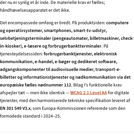
der nu er synlig et år inde. De materielle krav er fælles;
håndhævelsesapparatet er det ikke.
Det encompassede omfang er bredt. På produktsiden:
computere
og operativsystemer, smartphones, smart-tv-udstyr,
selvbetjeningsterminaler (pengeautomater, billetmaskiner, check-
in-kiosker), e-læsere og forbrugerbanktterminaler
. På
tjenesteydelsessiden:
forbrugerbanktjenester, elektronisk
kommunikation, e-handel, e-bøger og dedikeret software,
adgangskomponenter til audiovisuelle medier, transport-e-
billetter og informationstjenester og nødkommunikation via det
europæiske fælles nødnummer 112
. Bilag I’s funktionelle krav
afspejler tæt — men ikke identisk —
WCAG 2.1 Level AA
for digitale
tjenester, med den harmoniserede tekniske specifikation leveret af
EN 301 549 V3.x
, som Europa-Kommissionen refererede som den
formodede standard i 2024–25.