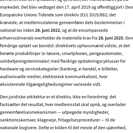
markedet. Det blev vedtaget den 17. april 2019 og offentliggjort i Den
Europæiske Unions Tidende som direktiv (EU) 2019/882; det
krævede, at medlemsstaterne gennemfører dets bestemmelser i
national lov inden
28. juni 2022
, og at de encompassede
erhvervsdrivende overholder de materielle krav fra
28. juni 2025
. Den
femårige optakt var bevidst: direktivets ophavsmænd vidste, at det
berørte produktlinjer (e-læsere, smartphones, pengeautomater,
selvbetjeningsterminaler) med flerårige opdateringscyklusser for
hardware og servicekategorier (banking, e-handel, e-billetter,
audiovisuelle medier, elektronisk kommunikation), hvor
eksisterende tilgængelighedsregimer varierede vidt.
Den juridiske arkitektur er et direktiv, ikke en forordning: det
fastsætter det resultat, hver medlemsstat skal opnå, og overlader
gennemførelsesmekanismen — udpegede myndigheder,
sanktionsskemaer, klageveje, fritagelsesprocedurer — til de
nationale lovgivere. Dette er kilden til det meste af den ujævnhed,