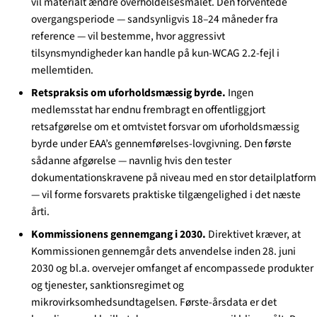
vil materialt ændre overholdelsesmålet. Den forventede
overgangsperiode — sandsynligvis 18–24 måneder fra
reference — vil bestemme, hvor aggressivt
tilsynsmyndigheder kan handle på kun-WCAG 2.2-fejl i
mellemtiden.
Retspraksis om uforholdsmæssig byrde.
Ingen
medlemsstat har endnu frembragt en offentliggjort
retsafgørelse om et omtvistet forsvar om uforholdsmæssig
byrde under EAA’s gennemførelses-lovgivning. Den første
sådanne afgørelse — navnlig hvis den tester
dokumentationskravene på niveau med en stor detailplatform
— vil forme forsvarets praktiske tilgængelighed i det næste
årti.
Kommissionens gennemgang i 2030.
Direktivet kræver, at
Kommissionen gennemgår dets anvendelse inden 28. juni
2030 og bl.a. overvejer omfanget af encompassede produkter
og tjenester, sanktionsregimet og
mikrovirksomhedsundtagelsen. Første-årsdata er det