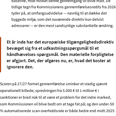
baseline, mod hvilket denne gennemgang vil blive målt. De
tidlige tegn fra Kommissionens gennemførelsesnotits fra 2026
tyder på, at omfangsudvidelse — navnlig til at dække det
byggede miljø, som det nuværende direktiv kun delvist
adresserer — er den mest sandsynlige substantielle ændring.
Et år inde har det europæiske tilgængelighedsdirektiv
bevæget sig fra et udkastningsspørgsmål til et
håndhævelses-spørgsmål. Den materielle forpligtelse
er afgjort. Det, der afgøres nu, er, hvad det koster at
ignorere den.
Scoren på 27/27 formel gennemførelse sminker et stadig ujævnt
operationelt billede; spredningen fra 5.000 € til 1 million € i
sanktioner er bred nok til at være et problem for det indre marked,
som Kommissionen vil blive bedt om at tage fat på; og den under-50
% automatiserede scan-overholdsrate er både bedre end midt-2025