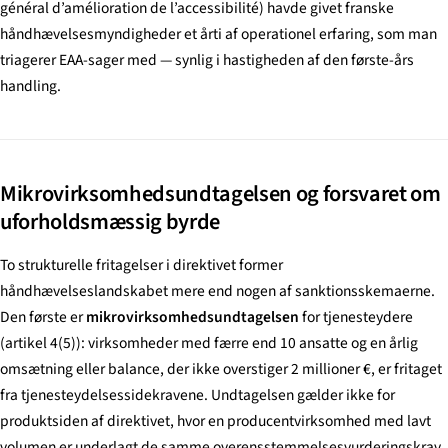
général d’amélioration de l’accessibilité
) havde givet franske
håndhævelsesmyndigheder et årti af operationel erfaring, som man
triagerer EAA-sager med — synlig i hastigheden af den første-års
handling.
Mikrovirksomhedsundtagelsen og forsvaret om
uforholdsmæssig byrde
To strukturelle fritagelser i direktivet former
håndhævelseslandskabet mere end nogen af sanktionsskemaerne.
Den første er
mikrovirksomhedsundtagelsen
for tjenesteydere
(artikel 4(5)): virksomheder med færre end 10 ansatte og en årlig
omsætning eller balance, der ikke overstiger 2 millioner €, er fritaget
fra tjenesteydelsessidekravene. Undtagelsen gælder ikke for
produktsiden af direktivet, hvor en producentvirksomhed med lavt
volumen er underlagt de samme overensstemmelsesvurderingskrav