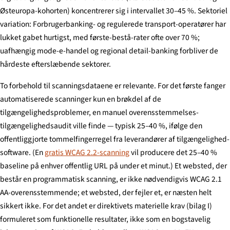
Østeuropa-kohorten) koncentrerer sig i intervallet 30–45 %. Sektoriel
variation: Forbrugerbanking- og regulerede transport-operatører har
lukket gabet hurtigst, med første-bestå-rater ofte over 70 %;
uafhængig mode-e-handel og regional detail-banking forbliver de
hårdeste efterslæbende sektorer.
To forbehold til scanningsdataene er relevante. For det første fanger
automatiserede scanninger kun en brøkdel af de
tilgængelighedsproblemer, en manuel overensstemmelses-
tilgængelighedsaudit ville finde — typisk 25–40 %, ifølge den
offentliggjorte tommelfingerregel fra leverandører af tilgængelighed-
software. (En
gratis WCAG 2.2-scanning
vil producere det 25–40 %
baseline på enhver offentlig URL på under et minut.) Et websted, der
består en programmatisk scanning, er ikke nødvendigvis WCAG 2.1
AA-overensstemmende; et websted, der fejler et, er næsten helt
sikkert ikke. For det andet er direktivets materielle krav (bilag I)
formuleret som funktionelle resultater, ikke som en bogstavelig