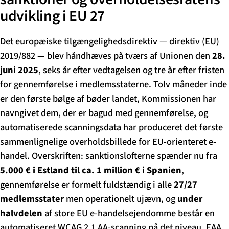
udvikling i EU 27
Det europæiske tilgængelighedsdirektiv — direktiv (EU)
2019/882 — blev håndhæves på tværs af Unionen den
28.
juni 2025
, seks år efter vedtagelsen og tre år efter fristen
for gennemførelse i medlemsstaterne. Tolv måneder inde
er den første bølge af bøder landet, Kommissionen har
navngivet dem, der er bagud med gennemførelse, og
automatiserede scanningsdata har produceret det første
sammenlignelige overholdsbillede for EU-orienteret e-
handel. Overskriften: sanktionslofterne spænder nu fra
5.000 € i Estland til ca. 1 million € i Spanien
,
gennemførelse er formelt fuldstændig i alle
27/27
medlemsstater
men operationelt ujævn, og
under
halvdelen
af store EU e-handelsejendomme består en
automatiseret WCAG 2.1 AA-scanning på det niveau, EAA