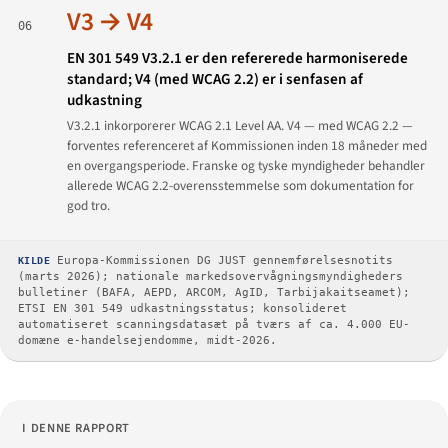
V3 → V4
06
EN 301 549 V3.2.1 er den refererede harmoniserede
standard; V4 (med WCAG 2.2) er i senfasen af
udkastning
V3.2.1 inkorporerer WCAG 2.1 Level AA. V4 — med WCAG 2.2 —
forventes referenceret af Kommissionen inden 18 måneder med
en overgangsperiode. Franske og tyske myndigheder behandler
allerede WCAG 2.2-overensstemmelse som dokumentation for
god tro.
KILDE
Europa-Kommissionen DG JUST gennemførelsesnotits
(marts 2026); nationale markedsovervågningsmyndigheders
bulletiner (BAFA, AEPD, ARCOM, AgID, Tarbijakaitseamet);
ETSI EN 301 549 udkastningsstatus; konsolideret
automatiseret scanningsdatasæt på tværs af ca. 4.000 EU-
domæne e-handelsejendomme, midt-2026.
I DENNE RAPPORT