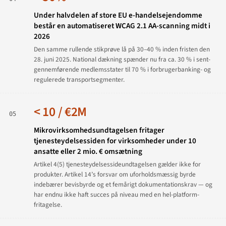
Under halvdelen af store EU e-handelsejendomme
består en automatiseret WCAG 2.1 AA-scanning midt i
2026
Den samme rullende stikprøve lå på 30–40 % inden fristen den
28. juni 2025. National dækning spænder nu fra ca. 30 % i sent-
gennemførende medlemsstater til 70 % i forbrugerbanking- og
regulerede transportsegmenter.
< 10 / €2M
05
Mikrovirksomhedsundtagelsen fritager
tjenesteydelsessiden for virksomheder under 10
ansatte eller 2 mio. € omsætning
Artikel 4(5) tjenesteydelsessideundtagelsen gælder ikke for
produkter. Artikel 14’s forsvar om uforholdsmæssig byrde
indebærer bevisbyrde og et femårigt dokumentationskrav — og
har endnu ikke haft succes på niveau med en hel-platform-
fritagelse.