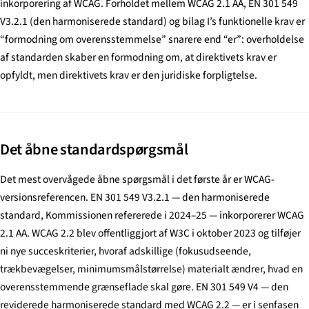
inkorporering af WCAG. Forholdet mellem WCAG 2.1 AA, EN 301 549
V3.2.1 (den harmoniserede standard) og bilag I’s funktionelle krav er
“formodning om overensstemmelse” snarere end “er”: overholdelse
af standarden skaber en formodning om, at direktivets krav er
opfyldt, men direktivets krav er den juridiske forpligtelse.
Det åbne standardspørgsmål
Det mest overvågede åbne spørgsmål i det første år er WCAG-
versionsreferencen. EN 301 549 V3.2.1 — den harmoniserede
standard, Kommissionen refererede i 2024–25 — inkorporerer WCAG
2.1 AA. WCAG 2.2 blev offentliggjort af W3C i oktober 2023 og tilføjer
ni nye succeskriterier, hvoraf adskillige (fokusudseende,
trækbevægelser, minimumsmålstørrelse) materialt ændrer, hvad en
overensstemmende grænseflade skal gøre. EN 301 549 V4 — den
reviderede harmoniserede standard med WCAG 2.2 — er i senfasen