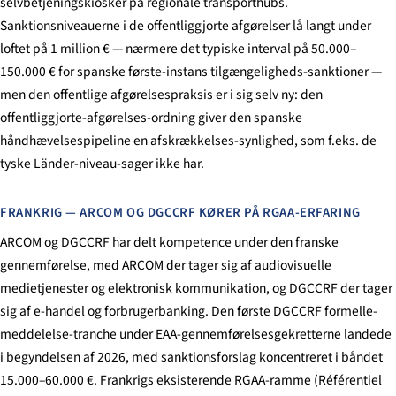
selvbetjeningskiosker på regionale transporthubs.
Sanktionsniveauerne i de offentliggjorte afgørelser lå langt under
loftet på 1 million € — nærmere det typiske interval på 50.000–
150.000 € for spanske første-instans tilgængeligheds-sanktioner —
men den offentlige afgørelsespraksis er i sig selv ny: den
offentliggjorte-afgørelses-ordning giver den spanske
håndhævelsespipeline en afskrækkelses-synlighed, som f.eks. de
tyske Länder-niveau-sager ikke har.
FRANKRIG — ARCOM OG DGCCRF KØRER PÅ RGAA-ERFARING
ARCOM og DGCCRF har delt kompetence under den franske
gennemførelse, med ARCOM der tager sig af audiovisuelle
medietjenester og elektronisk kommunikation, og DGCCRF der tager
sig af e-handel og forbrugerbanking. Den første DGCCRF formelle-
meddelelse-tranche under EAA-gennemførelsesgekretterne landede
i begyndelsen af 2026, med sanktionsforslag koncentreret i båndet
15.000–60.000 €. Frankrigs eksisterende RGAA-ramme (
Référentiel