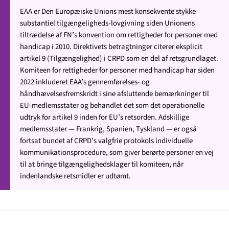
EAA er Den Europæiske Unions mest konsekvente stykke
substantiel tilgængeligheds-lovgivning siden Unionens
tiltrædelse af FN’s konvention om rettigheder for personer med
handicap i 2010. Direktivets betragtninger citerer eksplicit
artikel 9 (Tilgængelighed) i CRPD som en del af retsgrundlaget.
Komiteen for rettigheder for personer med handicap har siden
2022 inkluderet EAA’s gennemførelses- og
håndhævelsesfremskridt i sine afsluttende bemærkninger til
EU-medlemsstater og behandlet det som det operationelle
udtryk for artikel 9 inden for EU’s retsorden. Adskillige
medlemsstater — Frankrig, Spanien, Tyskland — er også
fortsat bundet af CRPD’s valgfrie protokols individuelle
kommunikationsprocedure, som giver berørte personer en vej
til at bringe tilgængelighedsklager til komiteen, når
indenlandske retsmidler er udtømt.