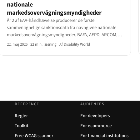
nationale
markedsovervågningsmyndigheder
År 2 af EAA-håndhævelse producerer de første
sammenlignelige sanktionsdata fra navngivne nationale
markedsovervågningsmyndigheder. BAFA, AEPD, ARCOM,
AgID, Tarbijakaitseamet, Agentschap Telecom og det
22. maj 2026
·
22 min. læsning
·
Af Disability World
nyetablerede belgiske AIBE offentliggør nu sager.
REFERENCE
AUDIENCES
Regler
For developers
Toolkit
For ecommerce
Free WCAG scanner
For financial institutions