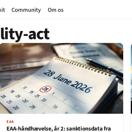
kit
Community
Om os
lity-act
EAA
EAA-håndhævelse, år 2: sanktionsdata fra