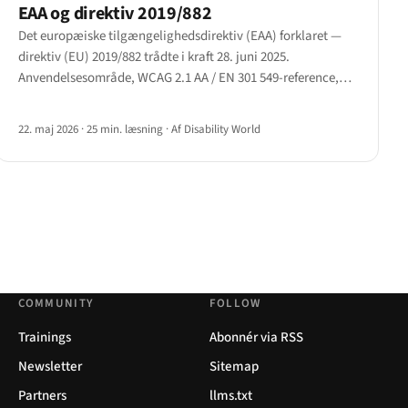
EAA og direktiv 2019/882
Det europæiske tilgængelighedsdirektiv (EAA) forklaret —
direktiv (EU) 2019/882 trådte i kraft 28. juni 2025.
Anvendelsesområde, WCAG 2.1 AA / EN 301 549-reference,
undtagelse for mikrovirksomheder og forsvar om
uforholdsmæssig byrde i artikel 14.
22. maj 2026
·
25 min. læsning
·
Af Disability World
COMMUNITY
FOLLOW
Trainings
Abonnér via RSS
Newsletter
Sitemap
Partners
llms.txt