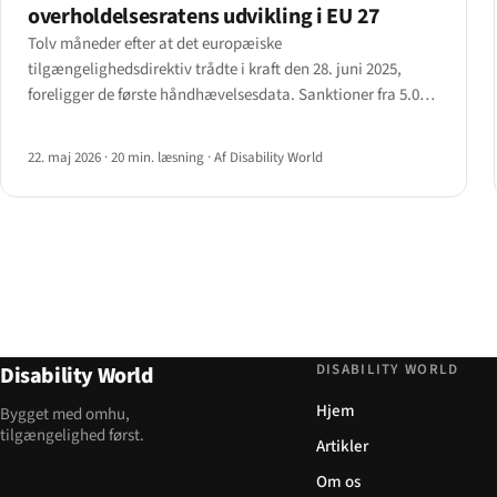
overholdelsesratens udvikling i EU 27
Tolv måneder efter at det europæiske
tilgængelighedsdirektiv trådte i kraft den 28. juni 2025,
foreligger de første håndhævelsesdata. Sanktioner fra 5.000
€ i Estland til 1.000.000 € i Spanien; scanning-
beståelsesprocenter mellem 30 % og 70 %.
22. maj 2026
·
20 min. læsning
·
Af Disability World
DISABILITY WORLD
Disability World
Hjem
Bygget med omhu,
tilgængelighed først.
Artikler
Om os