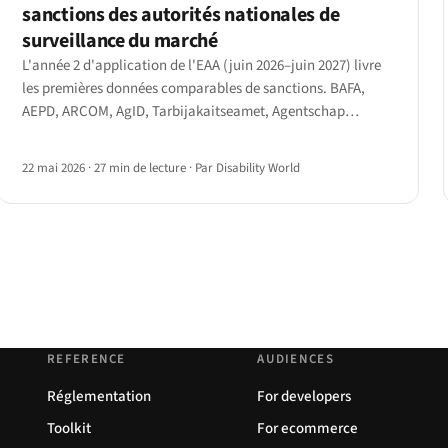
sanctions des autorités nationales de
surveillance du marché
L'année 2 d'application de l'EAA (juin 2026–juin 2027) livre
les premières données comparables de sanctions. BAFA,
AEPD, ARCOM, AgID, Tarbijakaitseamet, Agentschap
Telecom et l'AIBE belge publient désormais leurs mesures.
22 mai 2026
·
27 min de lecture
·
Par Disability World
REFERENCE
AUDIENCES
Réglementation
For developers
Toolkit
For ecommerce