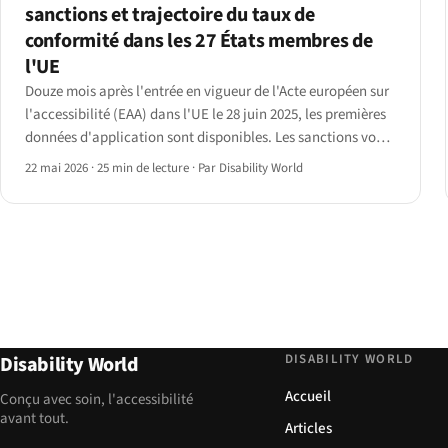
sanctions et trajectoire du taux de
conformité dans les 27 États membres de
l'UE
Douze mois après l'entrée en vigueur de l'Acte européen sur
l'accessibilité (EAA) dans l'UE le 28 juin 2025, les premières
données d'application sont disponibles. Les sanctions vont
de 5 000 € en Estonie à 500 000 € en Allemagne ; taux de
22 mai 2026
·
25 min de lecture
·
Par Disability World
couverture des analyses entre 30 % et 70 %.
DISABILITY WORLD
Disability World
Accueil
Conçu avec soin, l'accessibilité
avant tout.
Articles