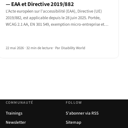
— EAA et Directive 2019/882
L'Acte européen sur l'accessibilité (EAA), Directive (UE)
2019/882, est applicable depuis le 28 juin 2025. Portée,
WCAG 2.1 AA, EN 301 549, exemption micro-entreprise et
défense charge disproportionnée (Article 14).
22 mai 2026
·
32 min de lecture
·
Par Disability World
COMMUNAUTÉ
FOLLOW
Trainings
S'abonner via RSS
Newsletter
Sitemap