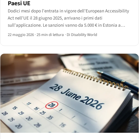
Paesi UE
Dodici mesi dopo l'entrata in vigore dell'European Accessibility
Act nell'UE il 28 giugno 2025, arrivano i primi dati
sull'applicazione. Le sanzioni vanno da 5.000 € in Estonia a
500.000 € in Germania; la copertura delle scansioni tra il 30% e il
22 maggio 2026
·
25 min di lettura
·
Di Disability World
70%; il recepimento ancora disomogeneo.