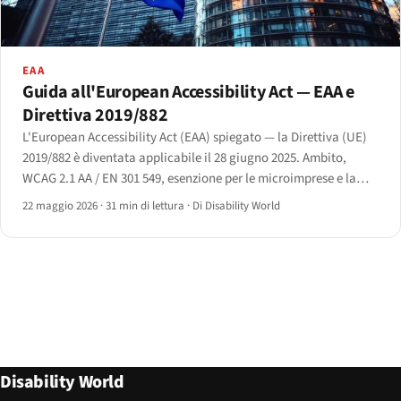
EAA
Guida all'European Accessibility Act — EAA e
Direttiva 2019/882
L'European Accessibility Act (EAA) spiegato — la Direttiva (UE)
2019/882 è diventata applicabile il 28 giugno 2025. Ambito,
WCAG 2.1 AA / EN 301 549, esenzione per le microimprese e la
difesa dell'onere sproporzionato ex articolo 14.
22 maggio 2026
·
31 min di lettura
·
Di Disability World
Disability World