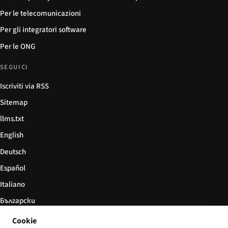
Per le telecomunicazioni
Per gli integratori software
Per le ONG
SEGUICI
Iscriviti via RSS
Sitemap
llms.txt
English
Deutsch
Español
Italiano
Български
简体中文
Cookie