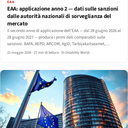
EAA
EAA: applicazione anno 2 — dati sulle sanzioni
dalle autorità nazionali di sorveglianza del
mercato
Il secondo anno di applicazione dell'EAA — dal 28 giugno 2026 al
28 giugno 2027 — produce i primi dati comparabili sulle
sanzioni. BAFA, AEPD, ARCOM, AgID, Tarbijakaitseamet,
Agentschap Telecom e la nuova AIBE belga pubblicano le azioni
22 maggio 2026
·
27 min di lettura
·
Di Disability World
nel registro pubblico.