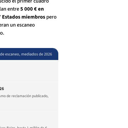
ucido el primer cuadro
ilan entre
5 000 € en
7 Estados miembros
pero
peran un escaneo
o.
s de escaneo, mediados de 2026
26
ismo de reclamación publicado,
es Bajos, hasta 1 millón de €