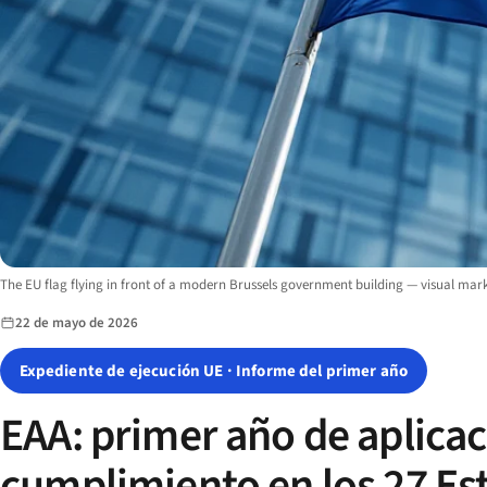
Image description:
The EU flag flying in front of a modern Brussels government building — visual marke
22 de mayo de 2026
Expediente de ejecución UE · Informe del primer año
EAA: primer año de aplicac
cumplimiento en los 27 E