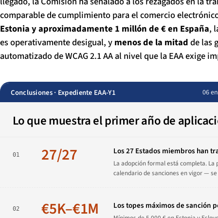
llegado, la Comisión ha señalado a los rezagados en la t
comparable de cumplimiento para el comercio electrónico o
Estonia y aproximadamente 1 millón de € en España
, 
es operativamente desigual, y
menos de la mitad
de las 
automatizado de WCAG 2.1 AA al nivel que la EAA exige imp
Conclusiones · Expediente EAA-Y1
06 en
Lo que muestra el primer año de aplicaci
27/27
Los 27 Estados miembros han tr
01
La adopción formal está completa. La
calendario de sanciones en vigor — se
€5K–€1M
Los topes máximos de sanción p
02
Mínimos de 5 000 € en Estonia y Eslov