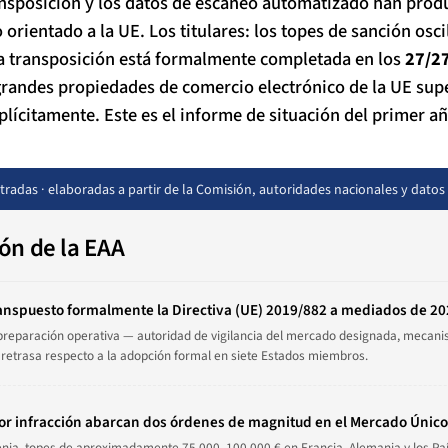
ransposición y los datos de escaneo automatizado han prod
rientado a la UE. Los titulares: los topes de sanción osc
la transposición está formalmente completada en los
27/2
grandes propiedades de comercio electrónico de la UE su
lícitamente. Este es el informe de situación del primer añ
tradas · elaboradas a partir de la Comisión, autoridades nacionales y dato
ón de la EAA
anspuesto formalmente la Directiva (UE) 2019/882 a mediados de 20
 preparación operativa — autoridad de vigilancia del mercado designada, mecan
 retrasa respecto a la adopción formal en siete Estados miembros.
or infracción abarcan dos órdenes de magnitud en el Mercado Único
enia, topes de aproximadamente 75 000–100 000 € en Francia, Alemania y los País