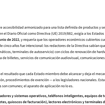
 accesibilidad armonizado para una lista definida de productos y se
en el Diario Oficial como Directiva (UE) 2019/882, exigía a los Estad
junio de 2022
, y requería que los operadores económicos cubiertos cu
de cinco años fue intencional: los redactores de la Directiva sabían qu
omáticos, terminales de autoservicio) con ciclos de renovación de hard
ca de billetes, servicios de comunicación audiovisual, comunicaciones
ece el resultado que cada Estado miembro debe alcanzar y deja el mec
n, procedimientos de exención — a los legisladores nacionales. Esta 
s son comunes; el aparato de aplicación no lo es.
dores y sistemas operativos, teléfonos inteligentes, equipos de te
etes, quioscos de facturación), lectores electrónicos y terminales