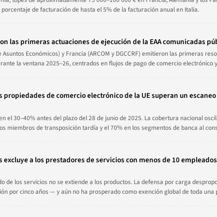
porcentaje de facturación de hasta el 5% de la facturación anual en Italia.
on las primeras actuaciones de ejecución de la EAA comunicadas p
de Asuntos Económicos) y Francia (ARCOM y DGCCRF) emitieron las primeras reso
ante la ventana 2025–26, centrados en flujos de pago de comercio electrónico y
s propiedades de comercio electrónico de la UE superan un escane
n el 30–40% antes del plazo del 28 de junio de 2025. La cobertura nacional osci
s miembros de transposición tardía y el 70% en los segmentos de banca al cons
excluye a los prestadores de servicios con menos de 10 empleados 
ado de los servicios no se extiende a los productos. La defensa por carga desprop
ión por cinco años — y aún no ha prosperado como exención global de toda una 