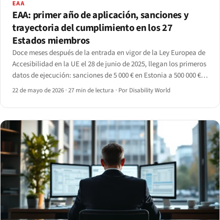
EAA
EAA: primer año de aplicación, sanciones y
trayectoria del cumplimiento en los 27
Estados miembros
Doce meses después de la entrada en vigor de la Ley Europea de
Accesibilidad en la UE el 28 de junio de 2025, llegan los primeros
datos de ejecución: sanciones de 5 000 € en Estonia a 500 000 €
en Alemania, cobertura de escaneo del 30% al 70% y
22 de mayo de 2026
·
27 min de lectura
·
Por Disability World
transposición aún desigual.