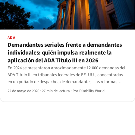
ADA
Demandantes seriales frente a demandantes
individuales: quién impulsa realmente la
aplicación del ADA Título III en 2026
En 2024 se presentaron aproximadamente 12.000 demandas del
ADA Título III en tribunales federales de EE. UU., concentradas
en un puñado de despachos de demandantes. Las reformas
procedimentales de 2025 han empezado a remodelar el patrón,
22 de mayo de 2026
·
27 min de lectura
·
Por Disability World
aunque no de la forma esperada por los reformistas.