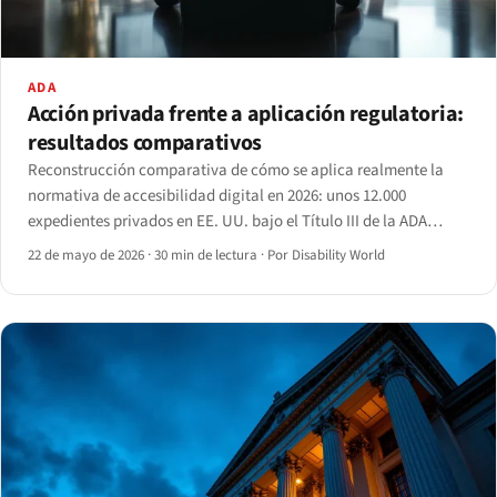
ADA
Acción privada frente a aplicación regulatoria:
resultados comparativos
Reconstrucción comparativa de cómo se aplica realmente la
normativa de accesibilidad digital en 2026: unos 12.000
expedientes privados en EE. UU. bajo el Título III de la ADA
frente a unos cientos de acciones lideradas por reguladores en
22 de mayo de 2026
·
30 min de lectura
·
Por Disability World
la UE y el Reino Unido.