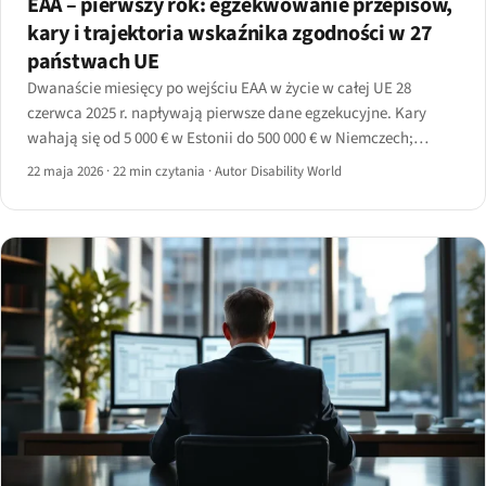
EAA – pierwszy rok: egzekwowanie przepisów,
kary i trajektoria wskaźnika zgodności w 27
państwach UE
Dwanaście miesięcy po wejściu EAA w życie w całej UE 28
czerwca 2025 r. napływają pierwsze dane egzekucyjne. Kary
wahają się od 5 000 € w Estonii do 500 000 € w Niemczech;
pokrycie skanowaniem wynosi od 30% do 70%; transpozycja
22 maja 2026
·
22 min czytania
·
Autor Disability World
wciąż nierówna.