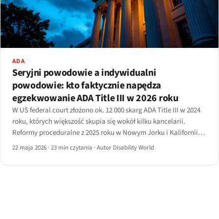
ADA
Seryjni powodowie a indywidualni
powodowie: kto faktycznie napędza
egzekwowanie ADA Title III w 2026 roku
W US federal court złożono ok. 12 000 skarg ADA Title III w 2024
roku, których większość skupia się wokół kilku kancelarii.
Reformy proceduralne z 2025 roku w Nowym Jorku i Kalifornii
zaczęły zmieniać ten obraz — choć nie tak, jak oczekiwali
22 maja 2026
·
23 min czytania
·
Autor Disability World
reformatorzy.