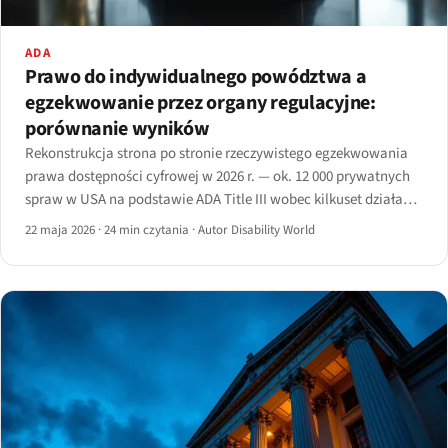
ADA
Prawo do indywidualnego powództwa a
egzekwowanie przez organy regulacyjne:
porównanie wyników
Rekonstrukcja strona po stronie rzeczywistego egzekwowania
prawa dostępności cyfrowej w 2026 r. — ok. 12 000 prywatnych
spraw w USA na podstawie ADA Title III wobec kilkuset działań
prowadzonych przez organy regulacyjne w UE i Wielkiej
22 maja 2026
·
24 min czytania
·
Autor Disability World
Brytanii.