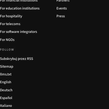
For financial institutions
Partners
For education institutions
Events
For hospitality
Press
For telecoms
For software integrators
For NGOs
FOLLOW
Subskrybuj przez RSS
Sitemap
llms.txt
English
Deutsch
Español
Italiano