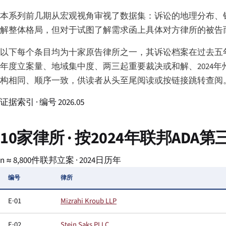
本系列前几期从宏观视角审视了数据集：诉讼的地理分布、针对
解整体格局，但对于试图了解需求函上具体对方律所的被告
以下每个条目均为十家原告律所之一，其诉讼档案在过去五
年度立案量、地域集中度、两三起重要裁决或和解、2024年
构相同、顺序一致，供读者从头至尾阅读或按链接跳转查阅
证据索引 · 编号 2026.05
10家律所 · 按2024年联邦AD
n ≈ 8,800件联邦立案 · 2024日历年
编号
律所
E·01
Mizrahi Kroub LLP
E·02
Stein Saks PLLC