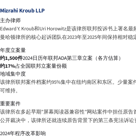
Mizrahi Kroub LLP
主办律师
Edward Y. Kroub和Uri Horowitz是该律所联邦投诉
曼哈顿律所的核心起诉团队在2023年至2025年间保持相对稳
年度立案量
约1,500件
2024日历年联邦ADA第三章立案（各方估算）
约17%
占全国联邦立案量份额
地域集中度
该律所联邦案件档案约95%集中在纽约南区和东区。少量
可维持。
重要案件
该律所在多起早期”屏幕阅读器兼容性”网站案件中担任原
公开裁决中，该律所还就连续原告背景下的第三条宪法诉讼
2024年程序改革影响