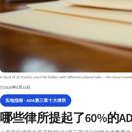
Image description:
A stack of 10 manila court file folders with different colored tabs — the visual marker
2026年5月22日
实地指南 · ADA第三章十大律所
哪些律所提起了60%的A