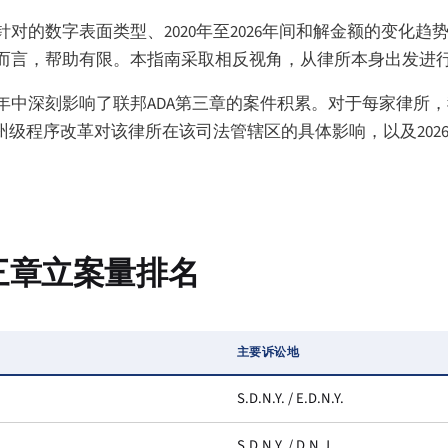
的数字表面类型、2020年至2026年间和解金额的变化趋
而言，帮助有限。本指南采取相反视角，从律所本身出发进
年中深刻影响了联邦ADA第三章的案件积累。对于每家律所
州级程序改革对该律所在该司法管辖区的具体影响，以及202
。
A第三章立案量排名
主要诉讼地
S.D.N.Y. / E.D.N.Y.
S.D.N.Y. / D.N.J.