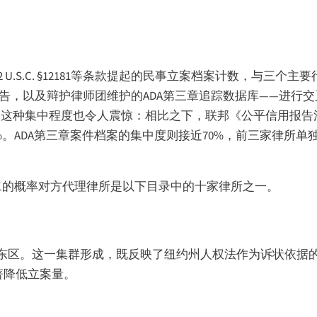
U.S.C. §12181等条款提起的民事立案档案计数，与三个主要行
序诉讼报告，以及辩护律师团维护的ADA第三章追踪数据库——进
，这种集中程度也令人震惊：相比之下，联邦《公平信用报告
%。ADA第三章案件档案的集中度则接近70%，前三家律所
之二的概率对方代理律所是以下目录中的十家律所之一。
区。这一集群形成，既反映了纽约州人权法作为诉状依据的成
著降低立案量。