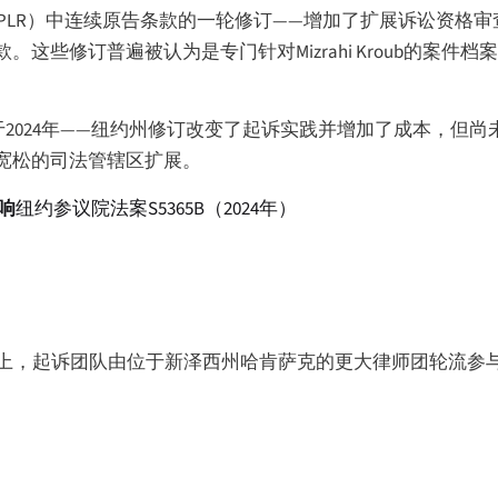
则（CPLR）中连续原告条款的一轮修订——增加了扩展诉讼资格
些修订普遍被认为是专门针对Mizrahi Kroub的案件档
低于2024年——纽约州修订改变了起诉实践并增加了成本，但
宽松的司法管辖区扩展。
响
纽约参议院法案S5365B（2024年）
在该律所联邦投诉书上，起诉团队由位于新泽西州哈肯萨克的更大律师团轮