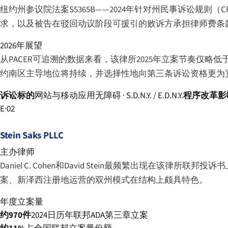
纽约州参议院法案S5365B——2024年针对州民事诉讼规
求，以及被告在驳回动议阶段可援引的败诉方承担律师费条款。这
2026年展望
从PACER可追溯的数据来看，该律所2025年立案节奏仅略
约南区主导地位将持续，并选择性地向第三条诉讼资格更为
诉讼标的
网站与移动应用无障碍 · S.D.N.Y. / E.D.N.Y.
程序改革影
E·02
Stein Saks PLLC
主办律师
Daniel C. Cohen和David Stein最频繁出现
案、新泽西注册地运营的双州模式在结构上颇具特色。
年度立案量
约970件
2024日历年联邦ADA第三章立案