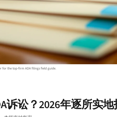
 for the top-firm ADA filings field guide.
DA诉讼？2026年逐所实