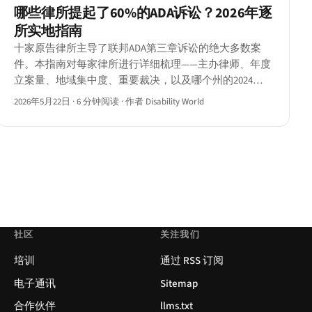
哪些律所提起了60%的ADA诉讼？2026年逐
所实地指南
十家原告律所主导了联邦ADA第三章诉讼的绝大多数案
件。本指南对每家律所进行详细梳理——主办律师、年度
立案量、地域集中度、重要裁决，以及哪个州的2024年
程序改革已将它们列为针对对象。
2026年5月22日
·
6 分钟阅读
·
作者 Disability World
社区
关注我们
培训
通过 RSS 订阅
电子通讯
Sitemap
合作伙伴
llms.txt