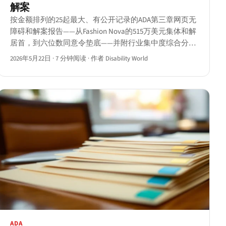
解案
按金额排列的25起最大、有公开记录的ADA第三章网页无
障碍和解案报告——从Fashion Nova的515万美元集体和解
居首，到六位数同意令垫底——并附行业集中度综合分
析。
2026年5月22日
·
7 分钟阅读
·
作者 Disability World
ADA