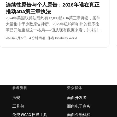
连续性原告与个人原告：2026年谁在真正
推动ADA第三章执法
2024年美国联邦法院约有12,000起ADA第三章诉讼，案件
大量集中于少数原告律所。2025年纽约和加州的程序改
革已开始重塑这一格局——但从现有数据来看，并未以改
革者预期的方式呈现。
2026年5月22日
·
4 分钟阅读
·
作者 Disability World
参考资料
受众群体
法规
面向开发者
工具包
面向电子商务
免费 WCAG 扫描工具
面向金融机构