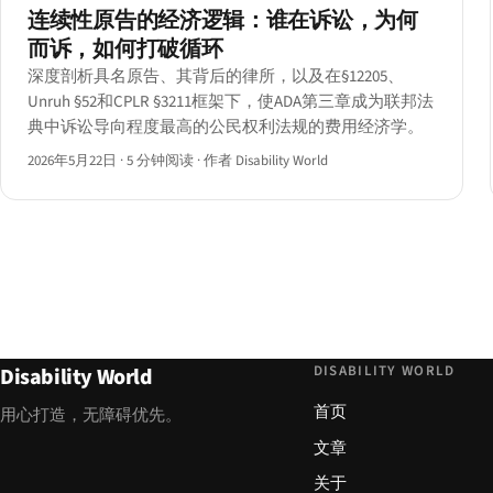
连续性原告的经济逻辑：谁在诉讼，为何
而诉，如何打破循环
深度剖析具名原告、其背后的律所，以及在§12205、
Unruh §52和CPLR §3211框架下，使ADA第三章成为联邦法
典中诉讼导向程度最高的公民权利法规的费用经济学。
2026年5月22日
·
5 分钟阅读
·
作者 Disability World
DISABILITY WORLD
Disability World
首页
用心打造，无障碍优先。
文章
关于