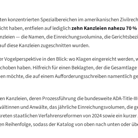
ksten konzentrierten Spezialbereichen im amerikanischen Zivilrec
cht haben, entfielen auf lediglich
zehn Kanzleien nahezu 70 %
anzleien — die Namen, die Einreichungsvolumina, die Gerichtsbezir
 auf diese Kanzleien zugeschnitten wurden.
 Vogelperspektive in den Blick: wo Klagen eingereicht werden, w
rschoben haben. Hilfreich für einen Beklagten, der die Gesamtla
ehen möchte, die auf einem Aufforderungsschreiben namentlich gen
en Kanzleien, deren Prozessführung die bundesweite ADA-Title-III
nwältinnen und Anwälte, das jährliche Einreichungsvolumen, die 
kreten staatlichen Verfahrensreformen von 2024 sowie ein kurzer 
elben Reihenfolge, sodass der Katalog von oben nach unten oder 