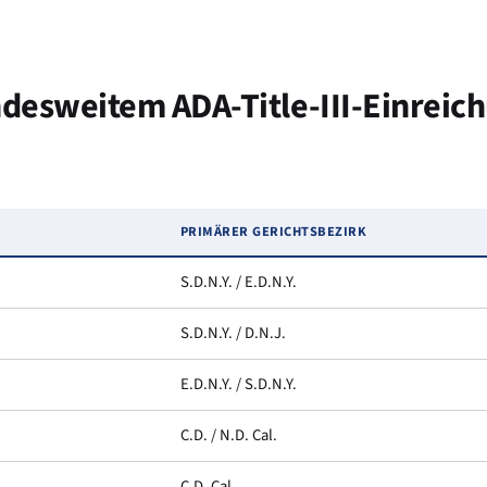
ndesweitem ADA-Title-III-Einrei
PRIMÄRER GERICHTSBEZIRK
S.D.N.Y. / E.D.N.Y.
S.D.N.Y. / D.N.J.
E.D.N.Y. / S.D.N.Y.
C.D. / N.D. Cal.
C.D. Cal.