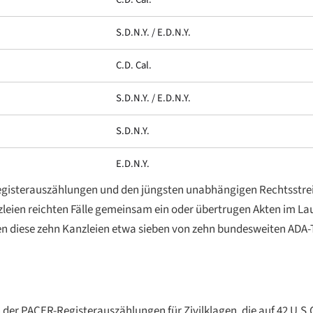
S.D.N.Y. / E.D.N.Y.
C.D. Cal.
S.D.N.Y. / E.D.N.Y.
S.D.N.Y.
E.D.N.Y.
Registerauszählungen und den jüngsten unabhängigen Rechtsstre
nzleien reichten Fälle gemeinsam ein oder übertrugen Akten im Lau
 diese zehn Kanzleien etwa sieben von zehn bundesweiten ADA-Ti
r PACER-Registerauszählungen für Zivilklagen, die auf 42 U.S.C.