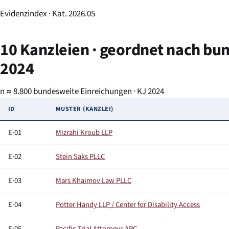
Evidenzindex · Kat. 2026.05
10 Kanzleien · geordnet nach bu
2024
n ≈ 8.800 bundesweite Einreichungen · KJ 2024
ID
MUSTER (KANZLEI)
E·01
Mizrahi Kroub LLP
E·02
Stein Saks PLLC
E·03
Mars Khaimov Law PLLC
E·04
Potter Handy LLP / Center for Disability Access
E·05
Pacific Trial Attorneys APC