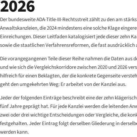
2026
Der bundesweite ADA-Title-III-Rechtsstreit zählt zu den am stär
Anwaltskanzleien, die 2024 mindestens eine solche Klage eingerei
Einreichungen. Dieser Leitfaden katalogisiert jede dieser zehn K
sowie die staatlichen Verfahrensreformen, die fast ausdrücklich
Die vorangegangenen Teile dieser Reihe nahmen die Daten aus der
und wie sich die Vergleichskorridore zwischen 2020 und 2026 ve
hilfreich für einen Beklagten, der die konkrete Gegenseite verst
geht den umgekehrten Weg: Er arbeitet von der Kanzlei aus.
Jeder der folgenden Einträge beschreibt eine der zehn klägerisch
fünf Jahre geprägt hat. Für jede Kanzlei werden die leitenden A
zwei oder drei wichtige Entscheidungen oder Vergleiche, die kon
festgehalten. Jeder Eintrag folgt derselben Gliederung in ders
werden kann.