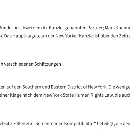
n Bundesbeschwerden der Kanzlei genannten Partner; Mars Khaimo
E·03). Das Hauptklageteam der New Yorker Kanzlei ist über den Ze
ach verschiedenen Schätzungen
en auf den Southern und Eastern District of New York. Die wenig
t einer Klage nach dem New York State Human Rights Law, die auc
ebsite-Fällen zur „Screenreader-Kompatibilität“ beteiligt, die de