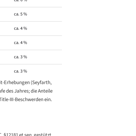
ca. 5 %
ca. 4 %
ca. 4 %
ca. 3 %
ca. 3 %
it-Erhebungen (Seyfarth,
fe des Jahres; die Anteile
tle-III-Beschwerden ein.
 §12181 et seq. gestützt