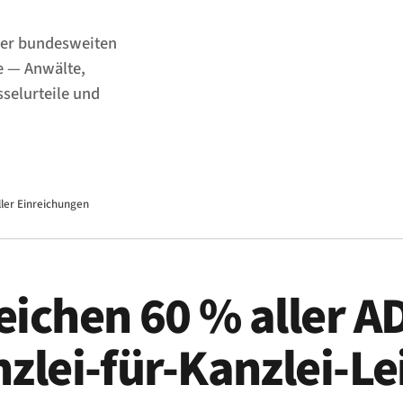
der bundesweiten
de — Anwälte,
selurteile und
ller Einreichungen
eichen 60 % aller A
zlei-für-Kanzlei-Le