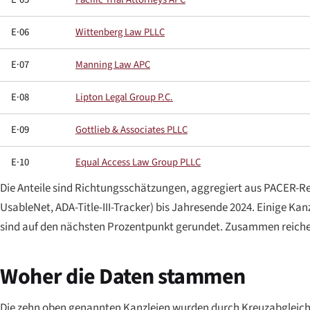
E·06
Wittenberg Law PLLC
E·07
Manning Law APC
E·08
Lipton Legal Group P.C.
E·09
Gottlieb & Associates PLLC
E·10
Equal Access Law Group PLLC
Die Anteile sind Richtungsschätzungen, aggregiert aus PACER-
UsableNet, ADA-Title-III-Tracker) bis Jahresende 2024. Einige Ka
sind auf den nächsten Prozentpunkt gerundet. Zusammen reichen
Woher die Daten stammen
Die zehn oben genannten Kanzleien wurden durch Kreuzabgleich de