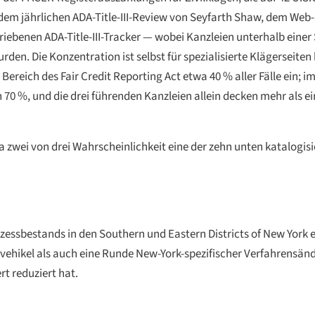
 dem jährlichen ADA-Title-III-Review von Seyfarth Shaw, dem Web-
iebenen ADA-Title-III-Tracker — wobei Kanzleien unterhalb einer 
en. Die Konzentration ist selbst für spezialisierte Klägerseit
Bereich des Fair Credit Reporting Act etwa 40 % aller Fälle ein;
n 70 %, und die drei führenden Kanzleien allein decken mehr als ei
a zwei von drei Wahrscheinlichkeit eine der zehn unten katalogisi
zessbestands in den Southern und Eastern Districts of New York ei
vehikel als auch eine Runde New-York-spezifischer Verfahrensänd
t reduziert hat.