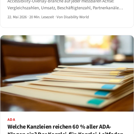
Accessibility-Overlay-Branche auf jeder messbaren Achse:
Vergleichszahlen, Umsatz, Beschäftigtenzahl, Partnerkanäle
und regulatorische Legitimität. Ein Dossier der namentlich
22. Mai 2026
·
20 Min. Lesezeit
·
Von Disability World
genannten Anbieter und der Kennzahlen ihres Rückzugs.
ADA
Welche Kanzleien reichen 60 % aller ADA-