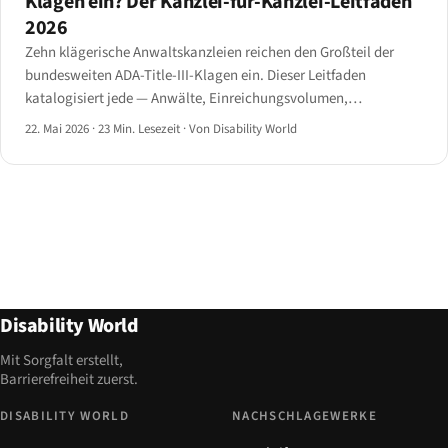
Klagen ein? Der Kanzlei-für-Kanzlei-Leitfaden
2026
Zehn klägerische Anwaltskanzleien reichen den Großteil der
bundesweiten ADA-Title-III-Klagen ein. Dieser Leitfaden
katalogisiert jede — Anwälte, Einreichungsvolumen,
geografische Konzentration, Schlüsselurteile und staatliche
22. Mai 2026
·
23 Min. Lesezeit
·
Von Disability World
Verfahrensreformen von 2024.
Disability World
Mit Sorgfalt erstellt,
Barrierefreiheit zuerst.
DISABILITY WORLD
NACHSCHLAGEWERKE