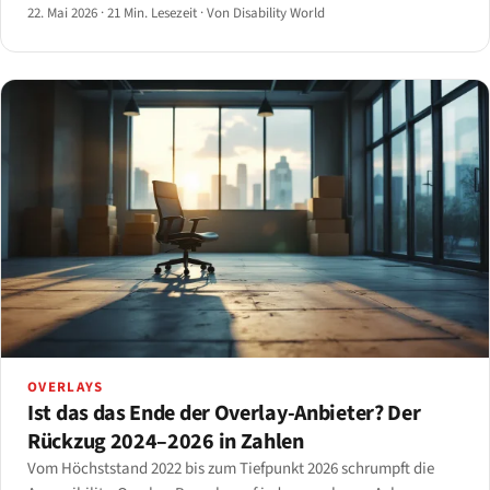
2025 in New York und Kalifornien haben das Muster zu verändern
22. Mai 2026
·
21 Min. Lesezeit
·
Von Disability World
begonnen — aber nicht so, wie Reformbefürworter erwartet
hatten.
OVERLAYS
Ist das das Ende der Overlay-Anbieter? Der
Rückzug 2024–2026 in Zahlen
Vom Höchststand 2022 bis zum Tiefpunkt 2026 schrumpft die