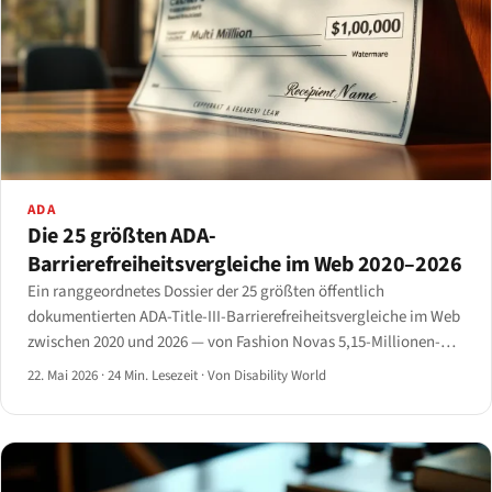
ADA
Die 25 größten ADA-
Barrierefreiheitsvergleiche im Web 2020–2026
Ein ranggeordnetes Dossier der 25 größten öffentlich
dokumentierten ADA-Title-III-Barrierefreiheitsvergleiche im Web
zwischen 2020 und 2026 — von Fashion Novas 5,15-Millionen-
Dollar-Vergleich bis zu sechsstelligen Einwilligungsverfügungen
22. Mai 2026
·
24 Min. Lesezeit
·
Von Disability World
— mit Branchenanalyse.