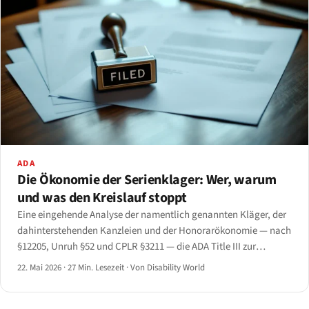
ADA
Die Ökonomie der Serienklager: Wer, warum
und was den Kreislauf stoppt
Eine eingehende Analyse der namentlich genannten Kläger, der
dahinterstehenden Kanzleien und der Honorarökonomie — nach
§12205, Unruh §52 und CPLR §3211 — die ADA Title III zur
anwaltsgesteuerten Bürgerrechtsvorschrift im US-Bundesrecht
22. Mai 2026
·
27 Min. Lesezeit
·
Von Disability World
gemacht hat.