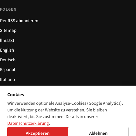
FOLGEN
Per RSS abonnieren
Sitemap
llms.txt
English
Deutsch
Español
Italiano
Български
Cookies
简体中文
Wir verwenden optionale Analyse-Cookies (Google Analytics),
um die Nutzung der Website zu verstehen. Sie bleiben
deaktiviert, bis Sie zustimmen. Details in unserer
Datenschutzerklärung
.
© 2026 Disability World. Alle Rechte vorbehalten.
Cookie-Einstellungen
English
Akzeptieren
Ablehnen
Deutsch
Español
Italiano
Български
简体中文
Polski
Français