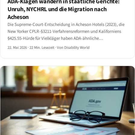
ADA-Klagen wandern in staatliche Gerichte:
Unruh, NYCHRL und die Migration nach
Acheson
Die Supreme-Court-Entscheidung in Acheson Hotels (2023), die
New Yorker CPLR-§3211-Verfahrensreformen und Kaliforniens
§425.55-Hürde für Vielkläger haben ADA-ähnliche
Barrierefreiheitsklagen messbar von den Bundesgerichten in die
22. Mai 2026
·
22 Min. Lesezeit
·
Von Disability World
staatlichen Gerichte verlagert.