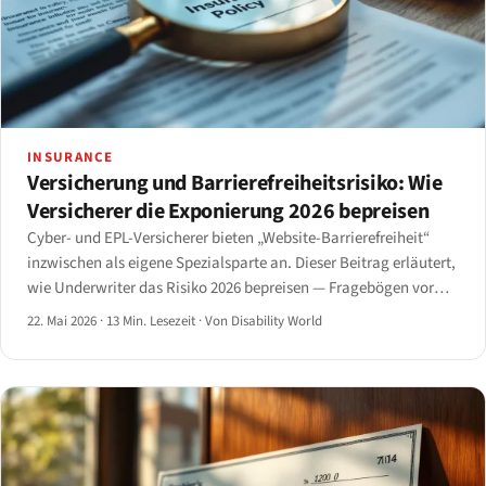
INSURANCE
Versicherung und Barrierefreiheitsrisiko: Wie
Versicherer die Exponierung 2026 bepreisen
Cyber- und EPL-Versicherer bieten „Website-Barrierefreiheit“
inzwischen als eigene Spezialsparte an. Dieser Beitrag erläutert,
wie Underwriter das Risiko 2026 bepreisen — Fragebögen vor
Vertragsabschluss, Audit-Bedingungen, Ausschlüsse und
22. Mai 2026
·
13 Min. Lesezeit
·
Von Disability World
Prämienspannen.