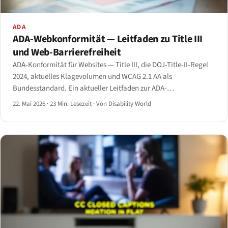
ADA
ADA-Webkonformität — Leitfaden zu Title III
und Web-Barrierefreiheit
ADA-Konformität für Websites — Title III, die DOJ-Title-II-Regel
2024, aktuelles Klagevolumen und WCAG 2.1 AA als
Bundesstandard. Ein aktueller Leitfaden zur ADA-
Webkonformität für 2026.
22. Mai 2026
·
23 Min. Lesezeit
·
Von Disability World