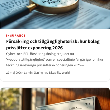
INSURANCE
Försäkring och tillgänglighetsrisk: hur bolag
prissätter exponering 2026
Cyber- och EPL-försäkringsbolag erbjuder nu
'webbplatstillgänglighet' som en speciallinje. Vi går igenom hur
teckningsansvariga prissätter exponeringen 2026 —
frågeformulär, revisionsvillkor, undantag, premiespann och de
22 maj 2026
·
13 min läsning
·
Av Disability World
skadehändelser som påverkar förnyelse.