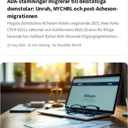
ADA-stämningar migrerar till delstatliga
domstolar: Unruh, NYCHRL och post-Acheson-
migrationen
Högsta domstolens Acheson Hotels-avgörande 2023, New Yorks
CPLR §3211-reformer och Kaliforniens §425.55-krav för flitige
kärande har mätbart flyttat ADA-liknande tillgänglighetstalan
från federala domstolar till delstatliga.
22 maj 2026
·
22 min läsning
·
Av Disability World