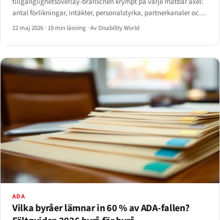
tillgänglighetsoverlay-branschen krympt på varje mätbar axel:
antal förlikningar, intäkter, personalstyrka, partnerkanaler och
regulatorisk legitimitet. En dossier om de namngivna
22 maj 2026
·
19 min läsning
·
Av Disability World
leverantörerna och mätvärdena bakom deras reträtt.
ADA
Vilka byråer lämnar in 60 % av ADA-fallen?