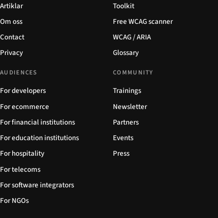
Artiklar
Toolkit
Om oss
Free WCAG scanner
Contact
WCAG / ARIA
Privacy
Glossary
AUDIENCES
COMMUNITY
For developers
Trainings
For ecommerce
Newsletter
For financial institutions
Partners
For education institutions
Events
For hospitality
Press
For telecoms
For software integrators
For NGOs