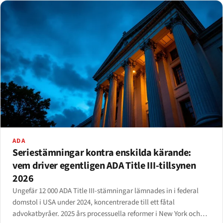
ADA
Seriestämningar kontra enskilda kärande:
vem driver egentligen ADA Title III-tillsynen
2026
Ungefär 12 000 ADA Title III-stämningar lämnades in i federal
domstol i USA under 2024, koncentrerade till ett fåtal
advokatbyråer. 2025 års processuella reformer i New York och