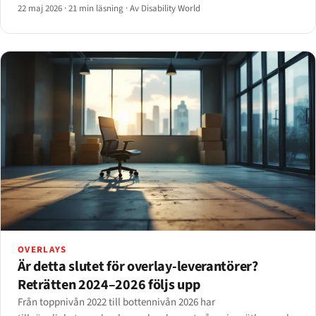
Kalifornien har börjat förändra mönstret – men inte på det sätt
22 maj 2026
·
21 min läsning
·
Av Disability World
reformivrarna förväntade sig.
OVERLAYS
Är detta slutet för overlay-leverantörer?
Reträtten 2024–2026 följs upp
Från toppnivån 2022 till bottennivån 2026 har