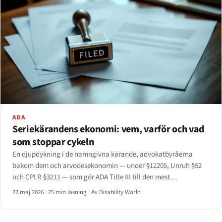
ADA
Seriekärandens ekonomi: vem, varför och vad
som stoppar cykeln
En djupdykning i de namngivna kärande, advokatbyråerna
bakom dem och arvodesekonomin — under §12205, Unruh §52
och CPLR §3211 — som gör ADA Title III till den mest
advokatdrivna medborgerliga rättighetsstadgan i federal rätt.
22 maj 2026
·
25 min läsning
·
Av Disability World