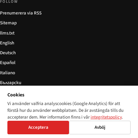
FOLLOW
Prenumerera via RSS
Sitemap
llms.txt
English
Deutsch
Español
Italiano
Български
简体中文
Cookies
Vi använder valfria analyscookies (Google Analytics) för att
förstå hur du använder webbplatsen. De är avstängda tills du
accepterar dem. Mer information finns i vår
integritetspolicy
.
© 2026 Disability World. Alla rättigheter förbehållna.
Cookie settings
English
Acceptera
Avböj
Deutsch
Español
Italiano
Български
简体中文
Polski
Français
Språk:
Nederlands
Svenska
Dansk
Suomi