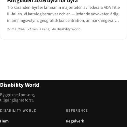
Fältguiden 2026 byrå för byrå
Tio käranden-byråer lämnar in majoriteten av federala ADA Title
III-fallen. Vi katalogiserar var och en — ledande advokater, årlig
inlämningsvolym, geografisk koncentration, anmärkningsvärda
avgöranden och vilken delstats processreformer 2024 som nu
22 maj 2026
·
22 min läsning
·
Av Disability World
riktar sig mot dem.
Disability World
Byggd med omsorg,
tillgänglighet först.
DISABILITY WORLD
REFERENCE
Hem
Regelverk