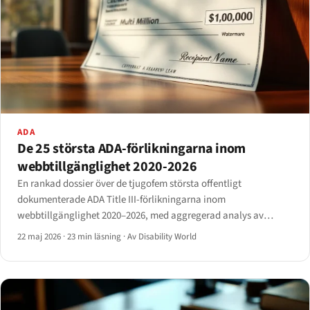
ADA
De 25 största ADA-förlikningarna inom
webbtillgänglighet 2020-2026
En rankad dossier över de tjugofem största offentligt
dokumenterade ADA Title III-förlikningarna inom
webbtillgänglighet 2020–2026, med aggregerad analys av
branschkoncentration.
22 maj 2026
·
23 min läsning
·
Av Disability World