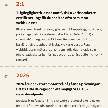
2:1
06
Tillgänglighetsklasser mot fysiska verksamheter
certifieras ungefär dubbelt så ofta som rena
webb­klasser
Klasser med fysisk tillgänglighet — butiksupplägg, kioskpark,
parkeringsplats, kassaterminal — klarar Rule 23(b)(2):s
sammanhållningsanalys lättare eftersom den påstådda
barriären är ett enhetligt inslag vid varje besök. Rena
webbb­klasser möter argument om individuell skada som
försvarsadvokater har förfinat sedan 2018 års
Cullen v. Netflix
-
ramverk.
2026
07
2026 års docketett möter två pågående prövningar:
DOJ:s Title III-regel och ett möjligt SCOTUS-
nexus­beviljande
En slutgiltigt fastställd Title III-webbplatsregel skulle ge en
federal efterlevnadsstandard och tippa certifieringsanalysen