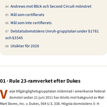
Andrews mot Blick och Second Circuit-mönstret
04
Mål som certifierats
05
Mål som inte certifierats
06
Delstatsdomstolens Unruh-grupptalan under §1781
07
och §3345
Utsikter för 2026
08
01 · Rule 23-ramverket efter Dukes
V
arje tillgänglighets­grupptalan inlämnad i amerikansk federal
domstol sedan 21 juni 2011 har drivits mot bakgrund av
Wal-
Mart Stores, Inc. v. Dukes
, 564 U.S. 338. Högsta domstolens 5–4-