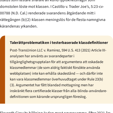
domstolen löste mot klassen. I
Castillo v. Trader Joe’s
, 5:23-cv-
00788 (N.D. Cal.) renderade svarandens åtgärdande mitt i
rättegången (b)(2)-klassen meningslös för de flesta namngivna
kärandenas yrkanden.
Talerätt­problematiken i testerbaserade klassdefinitioner
Post-
TransUnion LLC v. Ramirez
, 594 U.S. 413 (2021) Article III-
analysen har använts av svarandeparter i
tillgänglighets­grupptalan för att argumentera att oskadade
klassmedlemmar (de som aldrig faktiskt försökte använda
webbplatsen) inte kan erhålla skadestånd — och därför inte
kan vara klassmedlemmar överhuvudtaget under Rule 23(b)
(3). Argumentet har fått blandad mottagning men har
inskränkt flera certifierade klasser från alla-blinda-användare-
definitionen som kärande ursprungligen föreslog.