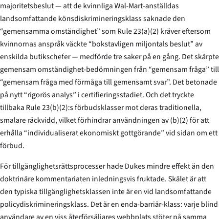
majoritetsbeslut — att de kvinnliga Wal-Mart-anställdas
landsomfattande könsdiskriminerings­klass saknade den
“gemensamma omständighet” som Rule 23(a)(2) kräver eftersom
kvinnornas anspråk väckte “bokstavligen miljontals beslut” av
enskilda butikschefer — medförde tre saker på en gång. Det skärpte
gemensam omständighet-bedömningen från “gemensam fråga” till
“gemensam fråga med förmåga till gemensamt svar”. Det betonade
på nytt “rigorös analys” i certifieringsstadiet. Och det tryckte
tillbaka Rule 23(b)(2):s förbuds­klasser mot deras traditionella,
smalare räckvidd, vilket förhindrar användningen av (b)(2) för att
erhålla “individualiserat ekonomiskt gottgörande” vid sidan om ett
förbud.
För tillgänglighetsrättsprocesser hade
Dukes
mindre effekt än den
doktrinäre kommentariaten inledningsvis fruktade. Skälet är att
den typiska tillgänglighetsklassen inte är en vid landsomfattande
policy­diskriminerings­klass. Det är en enda-barriär-klass: varje blind
användare av en viss återförsäljares webbplats stöter på samma