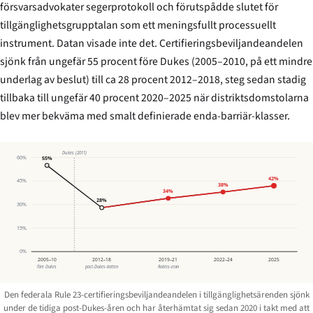
försvarsadvokater segerprotokoll och förutspådde slutet för
tillgänglighets­grupptalan som ett meningsfullt processuellt
instrument. Datan visade inte det. Certifierings­beviljandeandelen
sjönk från ungefär 55 procent före
Dukes
(2005–2010, på ett mindre
underlag av beslut) till ca 28 procent 2012–2018, steg sedan stadig
tillbaka till ungefär 40 procent 2020–2025 när distriktsdomstolarna
blev mer bekväma med smalt definierade enda-barriär-klasser.
Dukes (2011)
60%
55%
42%
45%
38%
34%
28%
30%
15%
0%
2005–10
2012–18
2019–21
2022–24
2025
före Dukes
post-Dukes-botten
Robles-eran
Den federala Rule 23-certifierings­beviljandeandelen i tillgänglighetsärenden sjönk
under de tidiga post-
Dukes
-åren och har återhämtat sig sedan 2020 i takt med att