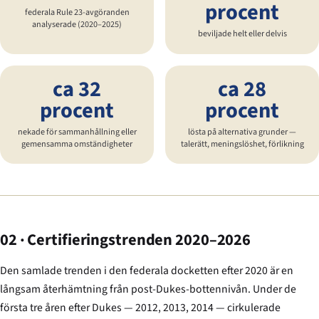
procent
federala Rule 23-avgöranden
analyserade (2020–2025)
beviljade helt eller delvis
ca 32
ca 28
procent
procent
nekade för sammanhållning eller
lösta på alternativa grunder —
gemensamma omständigheter
talerätt, meningslöshet, förlikning
02 · Certifieringstrenden 2020–2026
Den samlade trenden i den federala docketten efter 2020 är en
långsam återhämtning från post-
Dukes
-bottennivån. Under de
första tre åren efter
Dukes
— 2012, 2013, 2014 — cirkulerade