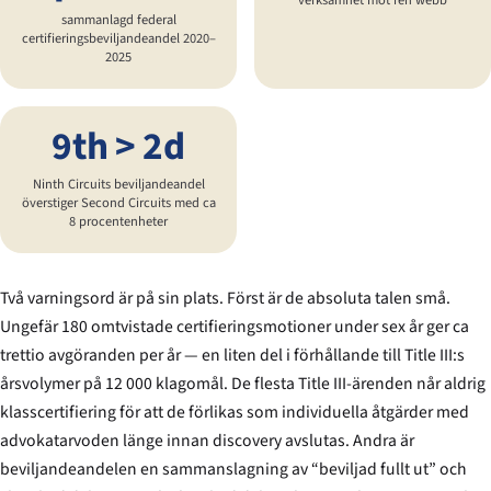
sammanlagd federal
certifierings­beviljandeandel 2020–
2025
9th > 2d
Ninth Circuits beviljandeandel
överstiger Second Circuits med ca
8 procentenheter
Två varningsord är på sin plats. Först är de absoluta talen små.
Ungefär 180 omtvistade certifieringsmotioner under sex år ger ca
trettio avgöranden per år — en liten del i förhållande till Title III:s
årsvolymer på 12 000 klagomål. De flesta Title III-ärenden når aldrig
klasscertifiering för att de förlikas som individuella åtgärder med
advokatarvoden länge innan discovery avslutas. Andra är
beviljandeandelen en sammanslagning av “beviljad fullt ut” och