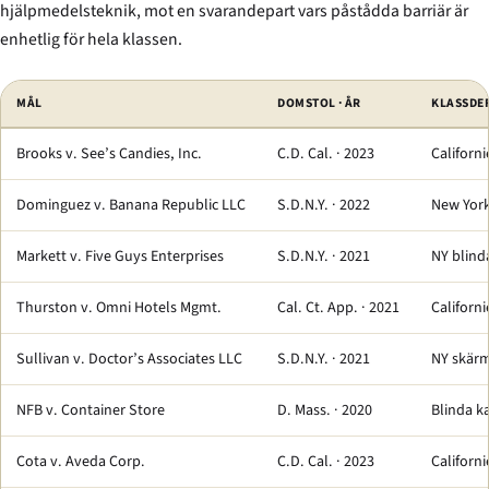
hjälpmedelsteknik, mot en svarandepart vars påstådda barriär är
enhetlig för hela klassen.
MÅL
DOMSTOL · ÅR
KLASSDE
Brooks v. See’s Candies, Inc.
C.D. Cal. · 2023
Californ
Dominguez v. Banana Republic LLC
S.D.N.Y. · 2022
New York
Markett v. Five Guys Enterprises
S.D.N.Y. · 2021
NY blinda
Thurston v. Omni Hotels Mgmt.
Cal. Ct. App. · 2021
Californ
Sullivan v. Doctor’s Associates LLC
S.D.N.Y. · 2021
NY skärm
NFB v. Container Store
D. Mass. · 2020
Blinda k
Cota v. Aveda Corp.
C.D. Cal. · 2023
Californ