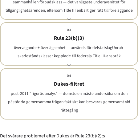
sammanhållen förbuds­klass — det vanligaste underavsnittet för
tillgänglighetsärenden, eftersom Title III enbart ger rätt till föreläggande
03
Rule 23(b)(3)
övervägande + överlägsenhet — används för delstatslag­Unruh-
skadestånds­klasser kopplade till federala Title III-anspråk
04
Dukes-filtret
post-2011 “rigorös analys” — domstolen måste undersöka om den
påstådda gemensamma frågan faktiskt kan besvaras gemensamt vid
rättegång
Det svårare problemet efter
Dukes
är Rule 23(b)(2):s