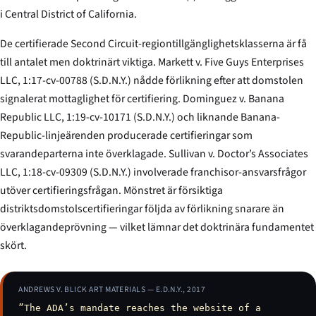
i Central District of California.
De certifierade Second Circuit-region­tillgänglighetsklasserna är få
till antalet men doktrinärt viktiga.
Markett v. Five Guys Enterprises
LLC
, 1:17-cv-00788 (S.D.N.Y.) nådde förlikning efter att domstolen
signalerat mottaglighet för certifiering.
Dominguez v. Banana
Republic LLC
, 1:19-cv-10171 (S.D.N.Y.) och liknande Banana-
Republic-linjeärenden producerade certifieringar som
svarandeparterna inte överklagade.
Sullivan v. Doctor’s Associates
LLC
, 1:18-cv-09309 (S.D.N.Y.) involverade franchisor-ansvarsfrågor
utöver certifierings­frågan. Mönstret är försiktiga
distriktsdomstols­certifieringar följda av förlikning snarare än
överklagandeprövning — vilket lämnar det doktrinära fundamentet
skört.
ANDREWS V. BLICK ART MATERIALS — E.D.N.Y., 2017
”The ADA’s mandate reaches the website of a