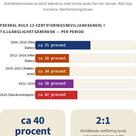
distriktsdomstolarna blivit bekväma med smala enda-barriär-klasser. Röd linje
markerar återhämtningsfasen.
FEDERAL RULE 23-CERTIFIERINGS­BEVILJANDEANDEL I
TILLGÄNGLIGHETSÄRENDEN — PER PERIOD
2005–2010 (före
ca 55 procent
Dukes)
2012–2018 (efter
ca 28 procent
Dukes)
2019–2021 (Robles-
ca 34 procent
eran)
2022–2024
ca 38 procent
2025 (halvårsstickprov)
ca 42 procent
ca 40
2:1
procent
förhållande certifiering fysisk
verksamhet mot ren webb