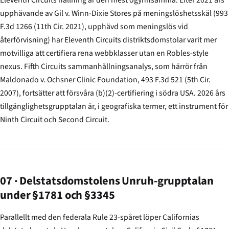
Eleventh Circuits hållning är den mest ogynnsamma. Efter 2021 års
upphävande av
Gil v. Winn-Dixie Stores
på meningslöshetsskäl (993
F.3d 1266 (11th Cir. 2021), upphävd som meningslös vid
återförvisning) har Eleventh Circuits distriktsdomstolar varit mer
motvilliga att certifiera rena webb­klasser utan en Robles-style
nexus. Fifth Circuits sammanhållnings­analys, som härrör från
Maldonado v. Ochsner Clinic Foundation
, 493 F.3d 521 (5th Cir.
2007), fortsätter att försvåra (b)(2)-certifiering i södra USA. 2026 års
tillgänglighets­grupptalan är, i geografiska termer, ett instrument för
Ninth Circuit och Second Circuit.
07 · Delstatsdomstolens Unruh-grupptalan
under §1781 och §3345
Parallellt med den federala Rule 23-spåret löper Californias