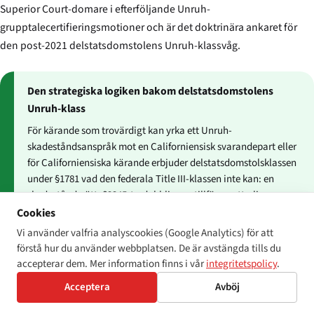
Superior Court-domare i efterföljande Unruh-
grupptale­certifierings­motioner och är det doktrinära ankaret för
den post-2021 delstatsdomstolens Unruh-klassvåg.
Den strategiska logiken bakom delstatsdomstolens
Unruh-klass
För kärande som trovärdigt kan yrka ett Unruh-
skadeståndsanspråk mot en Californiensisk svarandepart eller
för Californiensiska kärande erbjuder delstatsdomstolsklassen
under §1781 vad den federala Title III-klassen inte kan: en
skadeståndsrätt. §3345-tredubblingen tillför en ytterligare
multiplikator där det påstådda beteendet riktades mot äldre
Cookies
eller funktionsnedsatta konsumenter. Avvägningen är att
Vi använder valfria analyscookies (Google Analytics) för att
delstatsdomstolens klassförfarande är långsammare,
förstå hur du använder webbplatsen. De är avstängda tills du
docketets discovery är tyngre och överklagandeprövningen är
accepterar dem. Mer information finns i vår
integritetspolicy
.
mer osäker än den federala Rule 23-vägen.
Acceptera
Avböj