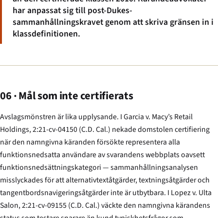
har anpassat sig till post-
Dukes
-
sammanhållnings­kravet genom att skriva gränsen in i
klassdefinitionen.
06 · Mål som inte certifierats
Avslags­mönstren är lika upplysande. I
Garcia v. Macy’s Retail
Holdings
, 2:21-cv-04150 (C.D. Cal.) nekade domstolen certifiering
när den namngivna käranden försökte representera alla
funktionsnedsatta användare av svarandens webbplats oavsett
funktionsnedsättnings­kategori — sammanhållnings­analysen
misslyckades för att alternativtext­åtgärder, textnings­åtgärder och
tangentbordsnavigerings­åtgärder inte är utbytbara. I
Lopez v. Ulta
Salon
, 2:21-cv-09155 (C.D. Cal.) väckte den namngivna kärandens
status som testare snarare än kund typiskhetsfrågor som