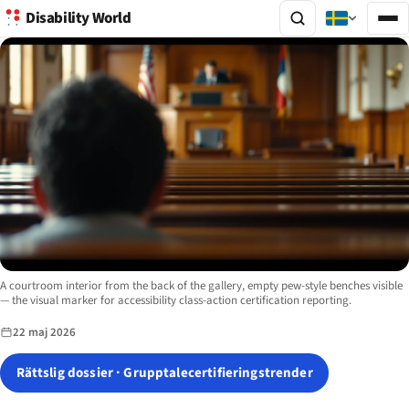
Disability World
Image description:
A courtroom interior from the back of the gallery, empty pew-style benches visible
— the visual marker for accessibility class-action certification reporting.
22 maj 2026
Rättslig dossier · Grupptale­certifieringstrender