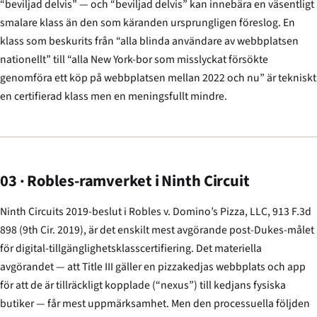
“beviljad delvis” — och “beviljad delvis” kan innebära en väsentligt
smalare klass än den som käranden ursprungligen föreslog. En
klass som beskurits från “alla blinda användare av webbplatsen
nationellt” till “alla New York-bor som misslyckat försökte
genomföra ett köp på webbplatsen mellan 2022 och nu” är tekniskt
en certifierad klass men en meningsfullt mindre.
03 · Robles-ramverket i Ninth Circuit
Ninth Circuits 2019-beslut i
Robles v. Domino’s Pizza, LLC
, 913 F.3d
898 (9th Cir. 2019), är det enskilt mest avgörande post-
Dukes
-målet
för digital-tillgänglighets­klasscertifiering. Det materiella
avgörandet — att Title III gäller en pizzakedjas webbplats och app
för att de är tillräckligt kopplade (“nexus”) till kedjans fysiska
butiker — får mest uppmärksamhet. Men den processuella följden