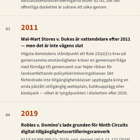
delstatsdomstolscertifieringarna under §1781, där det
offentliga dockettet är svårare att söka igenom.
2011
03
Wal-Mart Stores v. Dukes
är vattendelare efter 2011
— men det är inte vägens slut
Högsta domstolens ståndpunkt att Rule 23(a)(2):s krav på
gemensamma omständigheter kräver en gemensam
fråga
med förmåga till gemensamt
svar
höjde ribban för
landsomfattande policy­diskriminerings­klasser. Det
förhindrade inte tillgänglighetsklasser uppbyggda kring en
enda påstått otillgänglig webbplats, butiksupplägg eller
kioskpark — vilket är tyngdpunkten i docketten efter 2020.
2019
04
Robles v. Domino’s
lade grunden för Ninth Circuits
digital-tillgänglighets­certifierings­ramverk
913 F.3d 898 (9th Cir. 2019), cert. denied 140 S. Ct. 122 (2019).