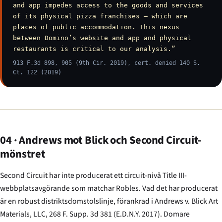
and app impedes access to the goods and services
of its physical pizza franchises — which are
places of public accommodation. This nexus
between Domino’s website and app and physical
restaurants is critical to our analysis.”
913 F.3d 898, 905 (9th Cir. 2019), cert. denied 140 S.
Ct. 122 (2019)
04 · Andrews mot Blick och Second Circuit-
mönstret
Second Circuit har inte producerat ett circuit-nivå Title III-
webbplatsavgörande som matchar
Robles
. Vad det har producerat
är en robust distriktsdomstolslinje, förankrad i
Andrews v. Blick Art
Materials, LLC
, 268 F. Supp. 3d 381 (E.D.N.Y. 2017). Domare