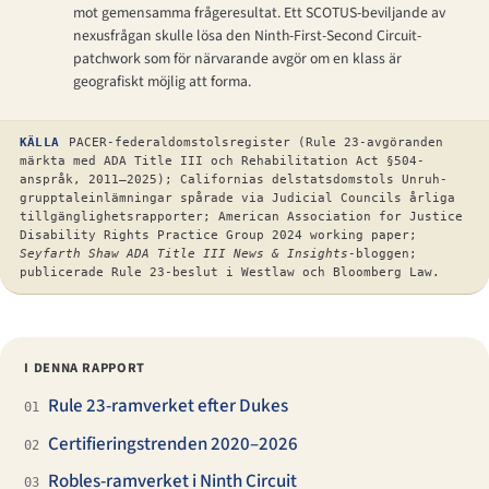
mot gemensamma frågeresultat. Ett SCOTUS-beviljande av
nexusfrågan skulle lösa den Ninth-First-Second Circuit-
patchwork som för närvarande avgör om en klass är
geografiskt möjlig att forma.
KÄLLA
PACER-federaldomstolsregister (Rule 23-avgöranden
märkta med ADA Title III och Rehabilitation Act §504-
anspråk, 2011–2025); Californias delstatsdomstols Unruh-
grupptale­inlämningar spårade via Judicial Councils årliga
tillgänglighetsrapporter; American Association for Justice
Disability Rights Practice Group 2024 working paper;
Seyfarth Shaw ADA Title III News & Insights
-bloggen;
publicerade Rule 23-beslut i Westlaw och Bloomberg Law.
I DENNA RAPPORT
Rule 23-ramverket efter Dukes
01
Certifieringstrenden 2020–2026
02
Robles-ramverket i Ninth Circuit
03