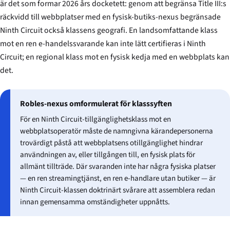
är det som formar 2026 års docketett: genom att begränsa Title III:s
räckvidd till webbplatser med en fysisk-butiks-nexus begränsade
Ninth Circuit också klassens geografi. En landsomfattande klass
mot en ren e-handelssvarande kan inte lätt certifieras i Ninth
Circuit; en regional klass mot en fysisk kedja med en webbplats kan
det.
Robles-nexus omformulerat för klasssyften
För en Ninth Circuit-tillgänglighetsklass mot en
webbplatsoperatör måste de namngivna kärande­personerna
trovärdigt påstå att webbplatsens otillgänglighet hindrar
användningen av, eller tillgången till, en fysisk plats för
allmänt tillträde. Där svaranden inte har några fysiska platser
— en ren streamingtjänst, en ren e-handlare utan butiker — är
Ninth Circuit-klassen doktrinärt svårare att assemblera redan
innan gemensamma omständigheter uppnåtts.