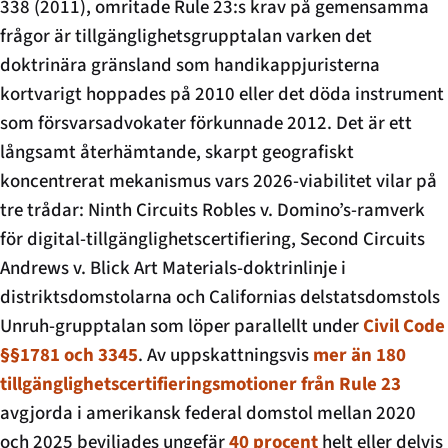
338 (2011), omritade Rule 23:s krav på gemensamma
frågor är tillgänglighets­grupptalan varken det
doktrinära gränsland som handikappjuristerna
kortvarigt hoppades på 2010 eller det döda instrument
som försvarsadvokater förkunnade 2012. Det är ett
långsamt återhämtande, skarpt geografiskt
koncentrerat mekanismus vars 2026-viabilitet vilar på
tre trådar: Ninth Circuits
Robles v. Domino’s
-ramverk
för digital-tillgänglighets­certifiering, Second Circuits
Andrews v. Blick Art Materials
-doktrinlinje i
distriktsdomstolarna och Californias delstatsdomstols
Unruh-grupptalan som löper parallellt under
Civil Code
§§1781 och 3345
. Av uppskattningsvis
mer än 180
tillgänglighets­certifierings­motioner från Rule 23
avgjorda i amerikansk federal domstol mellan 2020
och 2025 beviljades ungefär
40 procent
helt eller delvis