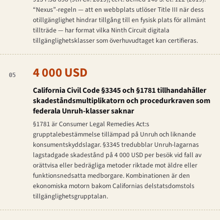
“Nexus”-regeln — att en webbplats utlöser Title III när dess
otillgänglighet hindrar tillgång till en fysisk plats för allmänt
tillträde — har format vilka Ninth Circuit digitala
tillgänglighetsklasser som överhuvudtaget kan certifieras.
4 000 USD
05
California Civil Code §3345 och §1781 tillhandahåller
skadeståndsmultiplikatorn och procedurkraven som
federala Unruh-klasser saknar
§1781 är Consumer Legal Remedies Act:s
grupptale­bestämmelse tillämpad på Unruh och liknande
konsumentskyddslagar. §3345 tredubblar Unruh-lagarnas
lagstadgade skadestånd på 4 000 USD per besök vid fall av
orättvisa eller bedrägliga metoder riktade mot äldre eller
funktionsnedsatta medborgare. Kombinationen är den
ekonomiska motorn bakom Californias delstatsdomstols
tillgänglighets­grupptalan.