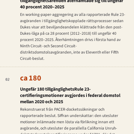
tillgänglighetsärenden återhämtade sig till ungefär
40 procent 2020–2025
En working-paper-aggregering av alla rapporterade Rule 23-
avgöranden i tillgänglighetskopplade rättsprocesser sedan
Dukes
visar att beviljandeandelen klättrade från den post-
Dukes
-låga på ca 28 procent (2012–2018) till ungefär 40
procent 2020–2025. Återhämtningen drivs i första hand av
Ninth Circuit- och Second Circuit-
distriktsdomstolsavgöranden, inte av Eleventh eller Fifth
Circuit-beslut.
ca 180
02
Ungefär 180 tillgänglighets­Rule 23-
certifieringsmotioner avgjordes i federal domstol
mellan 2020 och 2025
Rekonstruerat från PACER-docketssökningar och
rapporterade beslut. Siffran underskattar: den utesluter
motioner inlämnade men lösta via förlikning innan ett
avgörande, och utesluter de parallella California Unruh-