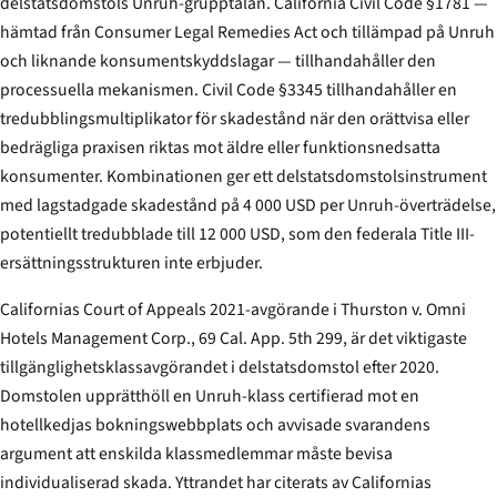
delstatsdomstols Unruh-grupptalan. California Civil Code §1781 —
hämtad från Consumer Legal Remedies Act och tillämpad på Unruh
och liknande konsumentskyddslagar — tillhandahåller den
processuella mekanismen. Civil Code §3345 tillhandahåller en
tredubblings­multiplikator för skadestånd när den orättvisa eller
bedrägliga praxisen riktas mot äldre eller funktionsnedsatta
konsumenter. Kombinationen ger ett delstatsdomstols­instrument
med lagstadgade skadestånd på 4 000 USD per Unruh-överträdelse,
potentiellt tredubblade till 12 000 USD, som den federala Title III-
ersättningsstrukturen inte erbjuder.
Californias Court of Appeals 2021-avgörande i
Thurston v. Omni
Hotels Management Corp.
, 69 Cal. App. 5th 299, är det viktigaste
tillgänglighets­klass­avgörandet i delstatsdomstol efter 2020.
Domstolen upprätthöll en Unruh-klass certifierad mot en
hotellkedjas bokningswebbplats och avvisade svarandens
argument att enskilda klassmedlemmar måste bevisa
individualiserad skada. Yttrandet har citerats av Californias