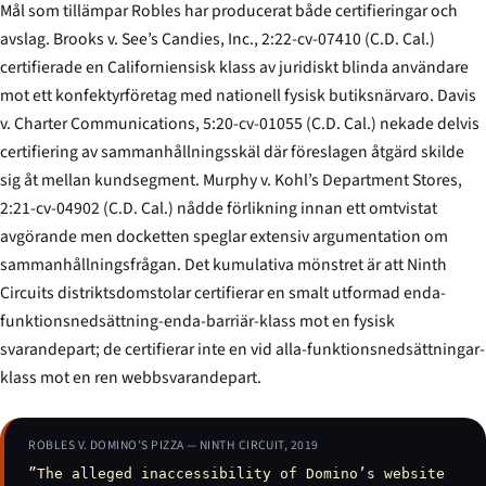
Mål som tillämpar
Robles
har producerat både certifieringar och
avslag.
Brooks v. See’s Candies, Inc.
, 2:22-cv-07410 (C.D. Cal.)
certifierade en Californiensisk klass av juridiskt blinda användare
mot ett konfektyrföretag med nationell fysisk butiksnärvaro.
Davis
v. Charter Communications
, 5:20-cv-01055 (C.D. Cal.) nekade delvis
certifiering av sammanhållningsskäl där föreslagen åtgärd skilde
sig åt mellan kundsegment.
Murphy v. Kohl’s Department Stores
,
2:21-cv-04902 (C.D. Cal.) nådde förlikning innan ett omtvistat
avgörande men docketten speglar extensiv argumentation om
sammanhållnings­frågan. Det kumulativa mönstret är att Ninth
Circuits distriktsdomstolar certifierar en smalt utformad enda-
funktionsnedsättning-enda-barriär-klass mot en fysisk
svarandepart; de certifierar inte en vid alla-funktionsnedsättningar-
klass mot en ren webb­svarandepart.
ROBLES V. DOMINO’S PIZZA — NINTH CIRCUIT, 2019
”The alleged inaccessibility of Domino’s website