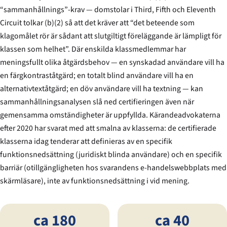
“sammanhållnings”-krav — domstolar i Third, Fifth och Eleventh
Circuit tolkar (b)(2) så att det kräver att “det beteende som
klagomålet rör är sådant att slutgiltigt föreläggande är lämpligt för
klassen som helhet”. Där enskilda klassmedlemmar har
meningsfullt olika åtgärdsbehov — en synskadad användare vill ha
en färgkontrast­åtgärd; en totalt blind användare vill ha en
alternativtext­åtgärd; en döv användare vill ha textning — kan
sammanhållnings­analysen slå ned certifieringen även när
gemensamma omständigheter är uppfyllda. Kärande­advokaterna
efter 2020 har svarat med att smalna av klasserna: de certifierade
klasserna idag tenderar att definieras av en specifik
funktionsnedsättning (juridiskt blinda användare) och en specifik
barriär (otillgängligheten hos svarandens e-handelswebbplats med
skärmläsare), inte av funktionsnedsättning i vid mening.
ca 180
ca 40