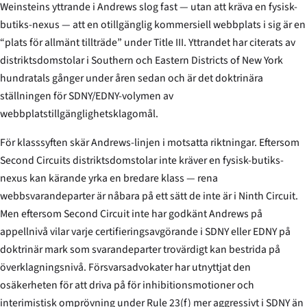
Weinsteins yttrande i
Andrews
slog fast — utan att kräva en fysisk-
butiks-nexus — att en otillgänglig kommersiell webbplats i sig är en
“plats för allmänt tillträde” under Title III. Yttrandet har citerats av
distriktsdomstolar i Southern och Eastern Districts of New York
hundratals gånger under åren sedan och är det doktrinära
ställningen för SDNY/EDNY-volymen av
webbplats­tillgänglighets­klagomål.
För klasssyften skär
Andrews
-linjen i motsatta riktningar. Eftersom
Second Circuits distriktsdomstolar inte kräver en fysisk-butiks-
nexus kan kärande yrka en bredare klass — rena
webb­svarandeparter är nåbara på ett sätt de inte är i Ninth Circuit.
Men eftersom Second Circuit inte har godkänt
Andrews
på
appellnivå vilar varje certifieringsavgörande i SDNY eller EDNY på
doktrinär mark som svarandeparter trovärdigt kan bestrida på
överklagningsnivå. Försvarsadvokater har utnyttjat den
osäkerheten för att driva på för inhibitions­motioner och
interimistisk omprövning under Rule 23(f) mer aggressivt i SDNY än