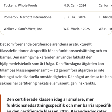
Tucker v. Whole Foods
N.D. Cal. · 2024
Californ
Romero v. Marriott International
S.D. Fla. · 2024
FL blind
Walker v. Sam’s West, Inc.
W.D. Wash. · 2025
WA rulls
Det som förenar de certifierade ärendena är strukturellt.
Klassdefinitionen är specifik för en funktionsnedsättning och en
barriär. Den namngivna käranden använder faktiskt den
hjälpmedelsteknik som är i fråga. Den föreslagna åtgärden kan
tillämpas klassen­gemensamt — att genomföra åtgärden är inte
betingat av individuella omständigheter. Där något av dessa tre ben
saknas har certifiering nekats eller väsentligen inskränkts.
Den certifierade klassen idag är smalare, mer
funktionsnedsättnings­specifik och mer barriärspecifik
än den certifierade klassen 2010. Kärande­advokater