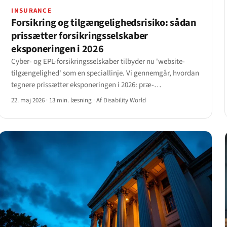
INSURANCE
Forsikring og tilgængelighedsrisiko: sådan
prissætter forsikringsselskaber
eksponeringen i 2026
Cyber- og EPL-forsikringsselskaber tilbyder nu 'website-
tilgængelighed' som en speciallinje. Vi gennemgår, hvordan
tegnere prissætter eksponeringen i 2026: præ-
bindingsspørgeskemaer, auditbetingelser, undtagelser,
22. maj 2026
·
13 min. læsning
·
Af Disability World
præmieintervaller og de kravudløsere, der flytter en
fornyelse.