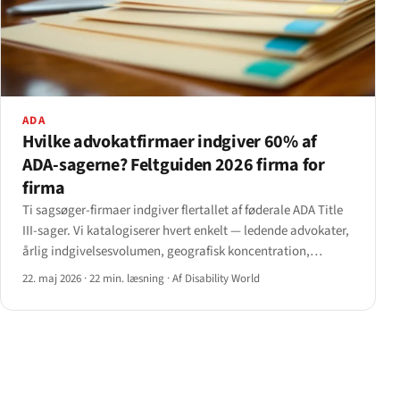
ADA
Hvilke advokatfirmaer indgiver 60% af
ADA-sagerne? Feltguiden 2026 firma for
firma
Ti sagsøger-firmaer indgiver flertallet af føderale ADA Title
III-sager. Vi katalogiserer hvert enkelt — ledende advokater,
årlig indgivelsesvolumen, geografisk koncentration,
bemærkelsesværdige afgørelser og hvilke staters
22. maj 2026
·
22 min. læsning
·
Af Disability World
proceduremæssige reformer fra 2024 der nu er rettet mod
dem.