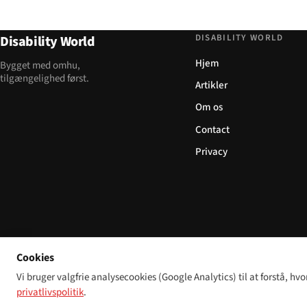
DISABILITY WORLD
Disability World
Hjem
Bygget med omhu,
tilgængelighed først.
Artikler
Om os
Contact
Privacy
Cookies
Vi bruger valgfrie analysecookies (Google Analytics) til at forstå, hvo
privatlivspolitik
.
© 2026 Disability World. Alle rettigheder forbeholdes.
Cookie settings