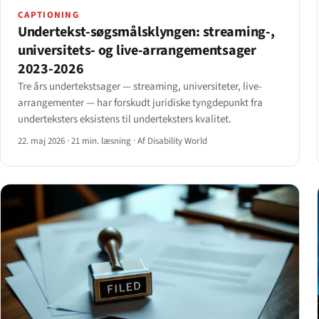
CAPTIONING
Undertekst-søgsmålsklyngen: streaming-,
universitets- og live-arrangementsager
2023-2026
Tre års undertekstsager — streaming, universiteter, live-
arrangementer — har forskudt juridiske tyngdepunkt fra
underteksters eksistens til underteksters kvalitet.
22. maj 2026
·
21 min. læsning
·
Af Disability World