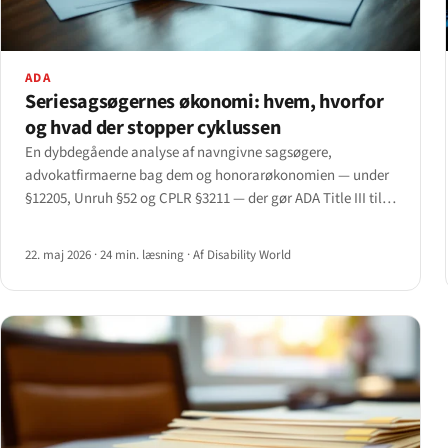
ADA
Seriesagsøgernes økonomi: hvem, hvorfor
og hvad der stopper cyklussen
En dybdegående analyse af navngivne sagsøgere,
advokatfirmaerne bag dem og honorarøkonomien — under
§12205, Unruh §52 og CPLR §3211 — der gør ADA Title III til
den mest advokatdrevne borgerrettighedslov i den føderale
lovgivning.
22. maj 2026
·
24 min. læsning
·
Af Disability World