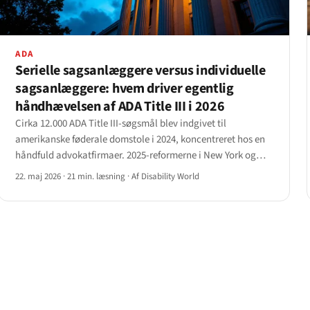
ADA
Serielle sagsanlæggere versus individuelle
sagsanlæggere: hvem driver egentlig
håndhævelsen af ADA Title III i 2026
Cirka 12.000 ADA Title III-søgsmål blev indgivet til
amerikanske føderale domstole i 2024, koncentreret hos en
håndfuld advokatfirmaer. 2025-reformerne i New York og
Californien har begyndt at ændre mønsteret — men ikke på
22. maj 2026
·
21 min. læsning
·
Af Disability World
den måde, reformatorerne forventede.