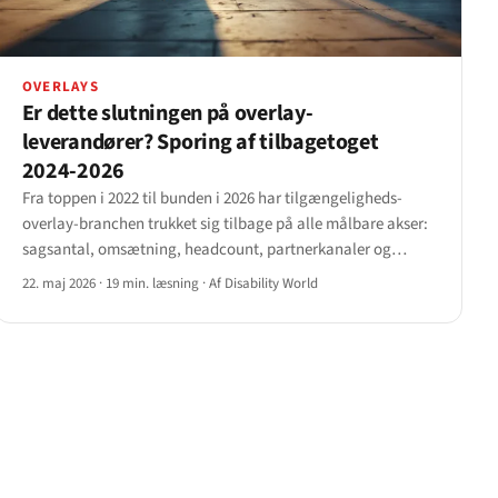
OVERLAYS
Er dette slutningen på overlay-
leverandører? Sporing af tilbagetoget
2024-2026
Fra toppen i 2022 til bunden i 2026 har tilgængeligheds-
overlay-branchen trukket sig tilbage på alle målbare akser:
sagsantal, omsætning, headcount, partnerkanaler og
regulatorisk legitimitet. Et dossier om de navngivne
22. maj 2026
·
19 min. læsning
·
Af Disability World
leverandører og de tal, der driver tilbagetoget.