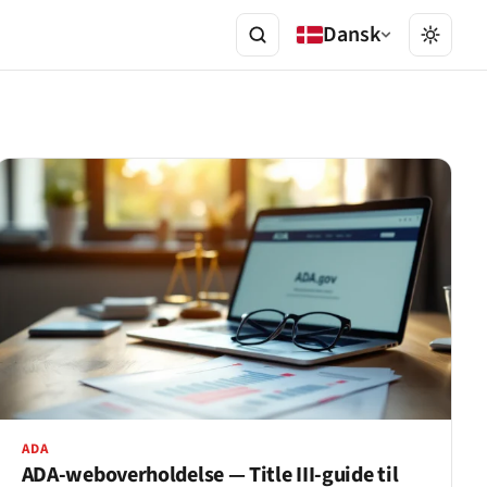
Dansk
ADA
ADA-weboverholdelse — Title III-guide til