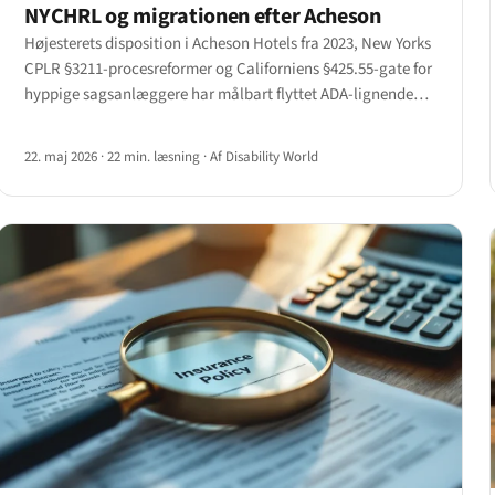
NYCHRL og migrationen efter Acheson
Højesterets disposition i Acheson Hotels fra 2023, New Yorks
CPLR §3211-procesreformer og Californiens §425.55-gate for
hyppige sagsanlæggere har målbart flyttet ADA-lignende
sager fra føderale domstole til statsdomstole.
22. maj 2026
·
22 min. læsning
·
Af Disability World