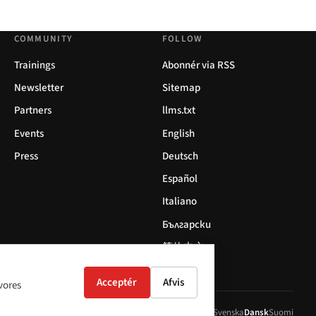
COMMUNITY
FOLLOW
Trainings
Abonnér via RSS
Newsletter
Sitemap
Partners
llms.txt
Events
English
Press
Deutsch
Español
Italiano
Български
简体中文
Acceptér
Afvis
 vores
ol
Italiano
Български
简体中文
Polski
Français
Nederlands
Svenska
Dansk
Suomi