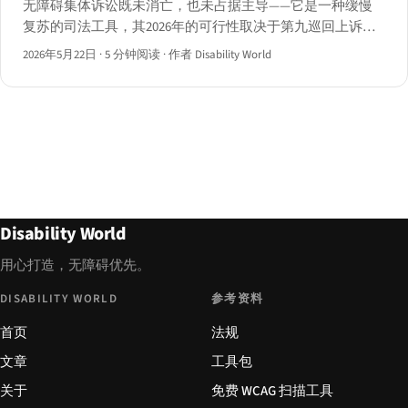
无障碍集体诉讼既未消亡，也未占据主导——它是一种缓慢
复苏的司法工具，其2026年的可行性取决于第九巡回上诉法
院的Robles框架与加州Unruh集体诉讼的走向。
2026年5月22日
·
5 分钟阅读
·
作者 Disability World
Disability World
用心打造，无障碍优先。
DISABILITY WORLD
参考资料
首页
法规
文章
工具包
关于
免费 WCAG 扫描工具