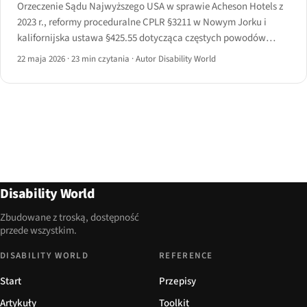
Orzeczenie Sądu Najwyższego USA w sprawie Acheson Hotels z
2023 r., reformy proceduralne CPLR §3211 w Nowym Jorku i
kalifornijska ustawa §425.55 dotycząca częstych powodów
wymiernie przesunęły sprawy o dostępność z sądów federalnych
22 maja 2026
·
23 min czytania
·
Autor Disability World
do stanowych.
Disability World
Zbudowane z troską, dostępność
przede wszystkim.
DISABILITY WORLD
REFERENCE
Start
Przepisy
Artykuły
Toolkit