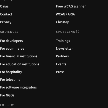
O nas
Free WCAG scanner
Contact
WCAG / ARIA
Privacy
Glossary
AUDIENCES
SPOŁECZNOŚĆ
For developers
Trainings
For ecommerce
Newsletter
For financial institutions
Partners
For education institutions
Events
For hospitality
Press
For telecoms
For software integrators
For NGOs
FOLLOW