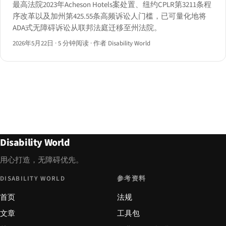
最高法院2023年Acheson Hotels案处置、纽约CPLR第3211条程
序改革以及加州第425.55条高频诉讼人门槛，已可量化地将
ADA式无障碍诉讼从联邦法庭迁移至州法院。
2026年5月22日
·
5 分钟阅读
·
作者 Disability World
Disability World
用心打造，无障碍优先。
DISABILITY WORLD
参考资料
首页
法规
文章
工具包