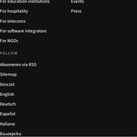
For education institutions
Events
For hospitality
Press
For telecoms
For software integrators
For NGOs
FOLLOW
Abonneren via RSS
Sitemap
llms.txt
English
Deutsch
Español
Italiano
Български