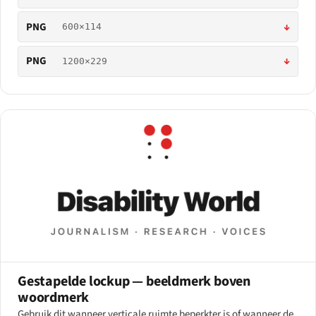
PNG
↓
600×114
PNG
↓
1200×229
Gestapelde lockup — beeldmerk boven
woordmerk
Gebruik dit wanneer verticale ruimte beperkter is of wanneer de