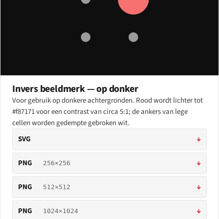
Invers beeldmerk — op donker
Voor gebruik op donkere achtergronden. Rood wordt lichter tot
#f87171 voor een contrast van circa 5:1; de ankers van lege
cellen worden gedempte gebroken wit.
SVG
↓
PNG
↓
256×256
PNG
↓
512×512
PNG
↓
1024×1024