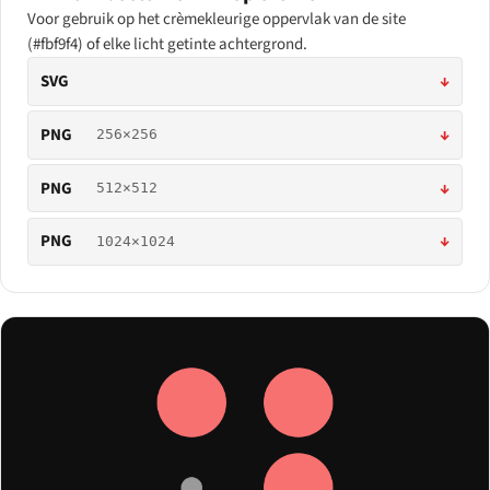
Voor gebruik op het crèmekleurige oppervlak van de site
(#fbf9f4) of elke licht getinte achtergrond.
SVG
↓
PNG
↓
256×256
PNG
↓
512×512
PNG
↓
1024×1024