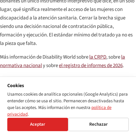
donantes un único instrumento interpretivo que dice, en un solo
lugar, qué significa realmente el acceso de las mujeres con
discapacidad a la atención sanitaria. Cerrar la brecha sigue
siendo una decisión nacional de contratación pública,
formación y ejecución. El estándar mínimo del tratado ya no es
la pieza que falta.
Más información de Disability World sobre
la CRPD
, sobre
la
normativa nacional
y sobre
el registro de informes de 2026
.
Cookies
FUENTES PRIMARIAS
Usamos cookies de analítica opcionales (Google Analytics) para
entender cómo se usa el sitio. Permanecen desactivadas hasta
Comité de las Naciones Unidas sobre los Derechos de las Personas con
que las aceptes. Más información en nuestra
política de
Discapacidad y Comité de las Naciones Unidas para la Eliminación de la
privacidad
.
Discriminación contra la Mujer.
Recomendación general conjunta n.º 40
/ Comentario general n.º 9 sobre prácticas nocivas interseccionales con
Aceptar
Rechazar
la discapacidad
(adoptada en octubre de 2025).
Organización Mundial de la Salud.
Informe Global sobre Equidad en