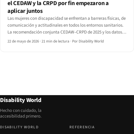
el CEDAW y la CRPD por fin empezaron a
aplicar juntos
Las mujeres con discapacidad se enfrentan a barreras físicas, de
comunicación y actitudinales en todos los entornos sanitarios.
La recomendación conjunta CEDAW–CRPD de 2025 y los datos
de reformas nacionales de 2024-26 muestran dónde está
22 de mayo de 2026
·
21 min de lectura
·
Por Disability World
subiendo por fin el estándar mínimo.
Disability World
Hecho con cuidado, la
accesibilidad primero.
DISABILITY WORLD
REFERENCIA