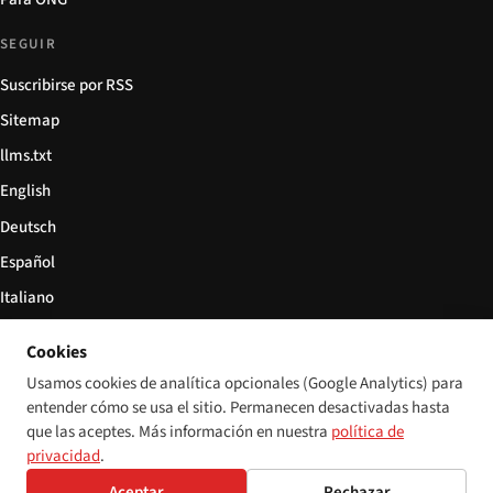
SEGUIR
Suscribirse por RSS
Sitemap
llms.txt
English
Deutsch
Español
Italiano
Български
Cookies
简体中文
Usamos cookies de analítica opcionales (Google Analytics) para
entender cómo se usa el sitio. Permanecen desactivadas hasta
que las aceptes. Más información en nuestra
política de
privacidad
.
© 2026 Disability World. Todos los derechos reservados.
Configuración de cookies
Aceptar
Rechazar
English