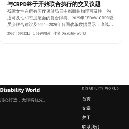
与CRPD终于开始联合执行的交叉议题
残障女性在所有医疗保健场景中都面临物理可及性、沟
通可及性和态度层面的复合障碍。2025年CEDAW-CRPD委
员会联合建议及2024—2026年各国改革数据显示，底线正
在逐步提升。
2026年5月22日
·
1 分钟阅读
·
作者 Disability World
DISABILITY WORLD
Disability World
首页
用心打造，无障碍优先。
文章
关于
联系我们