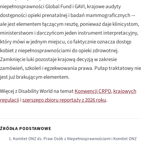
niepełnosprawności Global Fund i GAVI, krajowe audyty
dostępności opieki prenatalnej i badań mammograficznych —
ale jest elementem łączącym resztę, ponieważ daje klinicystom,
ministerstwom i darczyńcom jeden instrument interpretacyjny,
który mówi w jednym miejscu, co faktycznie oznacza dostęp
kobiet z niepełnosprawnościami do opieki zdrowotnej.
Zamknięcie luki pozostaje krajową decyzją w zakresie
zamówień, szkoleń i egzekwowania prawa. Pułap traktatowy nie
jest już brakującym elementem.
Więcej z Disability World na temat
Konwencji CRPD
,
krajowych
regulacji
i
szerszego zbioru reportaży z 2026 roku
.
ŹRÓDŁA PODSTAWOWE
Komitet ONZ ds. Praw Osób z Niepełnosprawnościami i Komitet ONZ