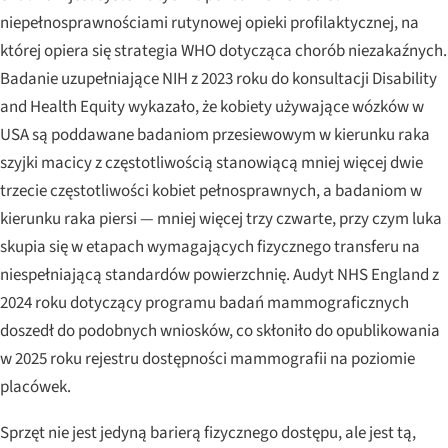
niepełnosprawnościami rutynowej opieki profilaktycznej, na
której opiera się strategia WHO dotycząca chorób niezakaźnych.
Badanie uzupełniające NIH z 2023 roku do konsultacji
Disability
and Health Equity
wykazało, że kobiety używające wózków w
USA są poddawane badaniom przesiewowym w kierunku raka
szyjki macicy z częstotliwością stanowiącą mniej więcej dwie
trzecie częstotliwości kobiet pełnosprawnych, a badaniom w
kierunku raka piersi — mniej więcej trzy czwarte, przy czym luka
skupia się w etapach wymagających fizycznego transferu na
niespełniającą standardów powierzchnię. Audyt NHS England z
2024 roku dotyczący programu badań mammograficznych
doszedł do podobnych wniosków, co skłoniło do opublikowania
w 2025 roku rejestru dostępności mammografii na poziomie
placówek.
Sprzęt nie jest jedyną barierą fizycznego dostępu, ale jest tą,