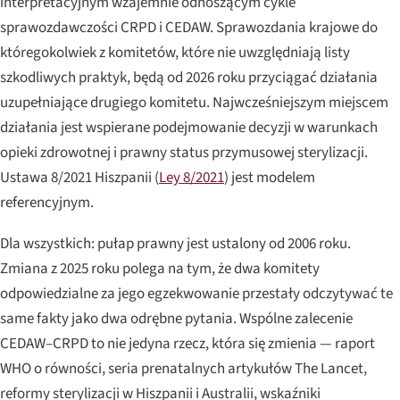
interpretacyjnym wzajemnie odnoszącym cykle
sprawozdawczości CRPD i CEDAW. Sprawozdania krajowe do
któregokolwiek z komitetów, które nie uwzględniają listy
szkodliwych praktyk, będą od 2026 roku przyciągać działania
uzupełniające drugiego komitetu. Najwcześniejszym miejscem
działania jest wspierane podejmowanie decyzji w warunkach
opieki zdrowotnej i prawny status przymusowej sterylizacji.
Ustawa 8/2021 Hiszpanii (
Ley 8/2021
) jest modelem
referencyjnym.
Dla wszystkich: pułap prawny jest ustalony od 2006 roku.
Zmiana z 2025 roku polega na tym, że dwa komitety
odpowiedzialne za jego egzekwowanie przestały odczytywać te
same fakty jako dwa odrębne pytania. Wspólne zalecenie
CEDAW–CRPD to nie jedyna rzecz, która się zmienia — raport
WHO o równości, seria prenatalnych artykułów
The Lancet
,
reformy sterylizacji w Hiszpanii i Australii, wskaźniki