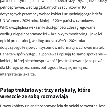
partnera intymnego od dwóch do trzech razy częściej niż kobiety
pełnosprawne, według globalnych szacunków WHO
dotyczących przemocy wobec kobiet i uzupełniającego briefu
UN-Women z 2024 roku. Mniej niż 20% państw członkowskich
WHO uwzględnia wskaźniki dostępności zdezagregowane
według niepełnosprawności w krajowym monitoringu jakości
opieki prenatalnej, według audytu WHO z 2024 roku
dotyczącego krajowych systemów informacji o zdrowiu matek.
Dane te współwystępują, ponieważ opisują to samo spotkanie —
kobietę, której niepełnosprawność jest traktowana jako powód,
dla którego jej zeznanie, ból i zgoda liczą się mniej niż
interpretacja lekarza.
Pułap traktatowy: trzy artykuły, które
wreszcie ze sobą rozmawiają
Prawo kobiety z niepełnosprawnością do opieki zdrowotnej jest