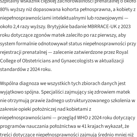
szpitalny wskaźnik ciężkiej zachorowalności prenatalnej o około
80% wyższy niż dopasowana kohorta pełnosprawna, a kobiety z
niepełnosprawnościami intelektualnymi lub rozwojowymi —
około 2,4 razy wyższy. Brytyjskie badanie MBRRACE-UK z 2023
roku dotyczące zgonów matek zaleciło po raz pierwszy, aby
system formalnie odnotowywał status niepełnosprawności przy
rejestracji prenatalnej — zalecenie zatwierdzone przez Royal
College of Obstetricians and Gynaecologists w aktualizacji
standardów z 2024 roku.
Wspólna diagnoza we wszystkich tych zbiorach danych jest
wyjątkowo spójna. Specjaliści zajmujący się zdrowiem matek
nie otrzymują prawie żadnego ustrukturyzowanego szkolenia w
zakresie opieki położniczej nad kobietami z
niepełnosprawnościami — przegląd WHO z 2024 roku dotyczący
programów nauczania położnictwa w 41 krajach wykazał, że
treści dotyczące niepełnosprawności zajmują średnio mniej niż