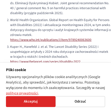
ds. Eliminacji Dyskryminacji Kobiet.
Joint general recommendation No.
40 / general comment No. 9 on harmful practices intersectional with
disability
(przyjęte październik 2025).
World Health Organization.
Global Report on Health Equity for Persons
with Disabilities
(2022) i aktualizacja monitoringowa 2024, w tym aneks
dotyczący dostępu do sprzętu i audyt krajowych systemów informacji o
zdrowiu matek.
https://www.who.int/publications/i/item/9789240063600
Kuper H., Hanefeld J. et al.
The Lancet Disability Series
(2022) i
uzupełniające artykuły z 2024 roku dotyczące zachorowalności matek
w krajach o niskich i średnich dochodach.
https://www.thelancet.com/series/disability-2022
UN-Women i OHCHR.
Violence Against Women with Disabilities: Global
Pliki cookie
Estimates
(uzupełniający brief z 2024 roku do globalnych szacunków
Używamy opcjonalnych plików cookie analitycznych (Google
WHO).
Analytics), aby sprawdzić, jak korzystasz z serwisu. Pozostają
UNAIDS.
Disability and the HIV Response
(tematyczny brief 2023).
wyłączone do momentu ich zaakceptowania. Szczegóły w naszej
Inclusion International.
Global Mapping of Legal Capacity Reform in
polityce prywatności
.
Healthcare Decision-Making
(2024).
Akceptuj
Odrzuć
NHS England.
Breast Screening Programme Accessibility Audit
(2024) i
rejestr dostępności na poziomie placówek z 2025 roku.