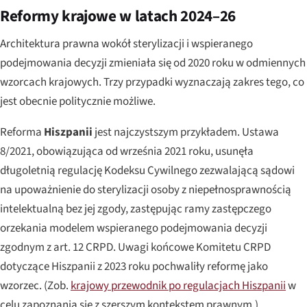
Reformy krajowe w latach 2024–26
Architektura prawna wokół sterylizacji i wspieranego
podejmowania decyzji zmieniała się od 2020 roku w odmiennych
wzorcach krajowych. Trzy przypadki wyznaczają zakres tego, co
jest obecnie politycznie możliwe.
Reforma
Hiszpanii
jest najczystszym przykładem. Ustawa
8/2021, obowiązująca od września 2021 roku, usunęła
długoletnią regulację Kodeksu Cywilnego zezwalającą sądowi
na upoważnienie do sterylizacji osoby z niepełnosprawnością
intelektualną bez jej zgody, zastępując ramy zastępczego
orzekania modelem wspieranego podejmowania decyzji
zgodnym z art. 12 CRPD. Uwagi końcowe Komitetu CRPD
dotyczące Hiszpanii z 2023 roku pochwaliły reformę jako
wzorzec. (Zob.
krajowy przewodnik po regulacjach Hiszpanii
w
celu zapoznania się z szerszym kontekstem prawnym.)