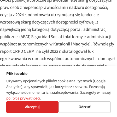
OADIS publikuje coroczne sprawozdanie ze skarg dotyczących
praw osób z niepełnosprawnościami i nadzoru dostępności;
edycja z 2024 r. odnotowała utrzymującą się tendencję
wzrostową skarg dotyczących dostępności cyfrowej, z
największą jedną kategorią dotyczącą portali administracji
publicznej (AEAT, Seguridad Social i platformy e-administracji
wspólnot autonomicznych w Katalonii i Madrycie). Równoległy
raport CRPD CERMI na cykl 2022 r. skatalogował luki
egzekwowania w ramach wspólnot autonomicznych i domagał
się powołania jednego krajowego organu ds. dostępności z
wiążącymi uprawnieniami egzekucyjnymi — żądanie częściowo
Pliki cookie
spełnione przez Ley 11/2023 przez wyznaczenie Krajowego
Używamy opcjonalnych plików cookie analitycznych (Google
Analytics), aby sprawdzić, jak korzystasz z serwisu. Pozostają
Organu ds. Zgodności z Wymogami Dostępności.
wyłączone do momentu ich zaakceptowania. Szczegóły w naszej
polityce prywatności
.
Głośne sprawy egzekwowania w ostatnim cyklu obejmowały
ustalenia dotyczące dostępności wobec głównych hiszpańskich
Akceptuj
Odrzuć
banków detalicznych, AEAT w sprawie dostępności portalu