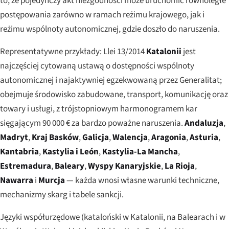
to, że pojedynczy akt niezgodności może uruchomić równoległe
postępowania zarówno w ramach reżimu krajowego, jak i
reżimu wspólnoty autonomicznej, gdzie doszło do naruszenia.
Representatywne przykłady:
Llei 13/2014
Katalonii
jest
najczęściej cytowaną ustawą o dostępności wspólnoty
autonomicznej i najaktywniej egzekwowaną przez Generalitat;
obejmuje środowisko zabudowane, transport, komunikację oraz
towary i usługi, z trójstopniowym harmonogramem kar
sięgającym 90 000 € za bardzo poważne naruszenia.
Andaluzja
,
Madryt
,
Kraj Basków
,
Galicja
,
Walencja
,
Aragonia
,
Asturia
,
Kantabria
,
Kastylia i León
,
Kastylia-La Mancha
,
Estremadura
,
Baleary
,
Wyspy Kanaryjskie
,
La Rioja
,
Nawarra
i
Murcja
— każda wnosi własne warunki techniczne,
mechanizmy skarg i tabele sankcji.
Języki współurzędowe (kataloński w Katalonii, na Balearach i w