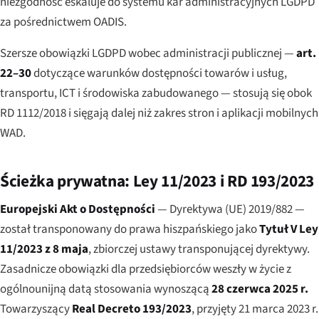
niezgodność eskaluje do systemu kar administracyjnych LGDPD
za pośrednictwem OADIS.
Szersze obowiązki LGDPD wobec administracji publicznej —
art.
22–30
dotyczące warunków dostępności towarów i usług,
transportu, ICT i środowiska zabudowanego — stosują się obok
RD 1112/2018 i sięgają dalej niż zakres stron i aplikacji mobilnych
WAD.
Ścieżka prywatna: Ley 11/2023 i RD 193/2023
Europejski Akt o Dostępności
— Dyrektywa (UE) 2019/882 —
został transponowany do prawa hiszpańskiego jako
Tytuł V Ley
11/2023 z 8 maja
, zbiorczej ustawy transponującej dyrektywy.
Zasadnicze obowiązki dla przedsiębiorców weszły w życie z
ogólnounijną datą stosowania wynoszącą
28 czerwca 2025 r.
Towarzyszący
Real Decreto 193/2023
, przyjęty 21 marca 2023 r.