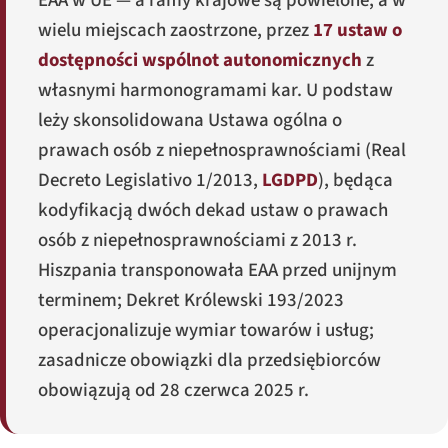
EAA w UE — a ramy krajowe są powielone, a w
wielu miejscach zaostrzone, przez
17 ustaw o
dostępności wspólnot autonomicznych
z
własnymi harmonogramami kar. U podstaw
leży skonsolidowana Ustawa ogólna o
prawach osób z niepełnosprawnościami (
Real
Decreto Legislativo 1/2013
,
LGDPD
), będąca
kodyfikacją dwóch dekad ustaw o prawach
osób z niepełnosprawnościami z 2013 r.
Hiszpania transponowała EAA przed unijnym
terminem; Dekret Królewski 193/2023
operacjonalizuje wymiar towarów i usług;
zasadnicze obowiązki dla przedsiębiorców
obowiązują od 28 czerwca 2025 r.