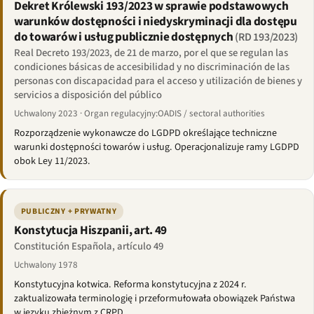
Dekret Królewski 193/2023 w sprawie podstawowych
warunków dostępności i niedyskryminacji dla dostępu
do towarów i usług publicznie dostępnych
(RD 193/2023)
Real Decreto 193/2023, de 21 de marzo, por el que se regulan las
condiciones básicas de accesibilidad y no discriminación de las
personas con discapacidad para el acceso y utilización de bienes y
servicios a disposición del público
Uchwalony 2023 · Organ regulacyjny:OADIS / sectoral authorities
Rozporządzenie wykonawcze do LGDPD określające techniczne
warunki dostępności towarów i usług. Operacjonalizuje ramy LGDPD
obok Ley 11/2023.
PUBLICZNY + PRYWATNY
Konstytucja Hiszpanii, art. 49
Constitución Española, artículo 49
Uchwalony 1978
Konstytucyjna kotwica. Reforma konstytucyjna z 2024 r.
zaktualizowała terminologię i przeformułowała obowiązek Państwa
w języku zbieżnym z CRPD.