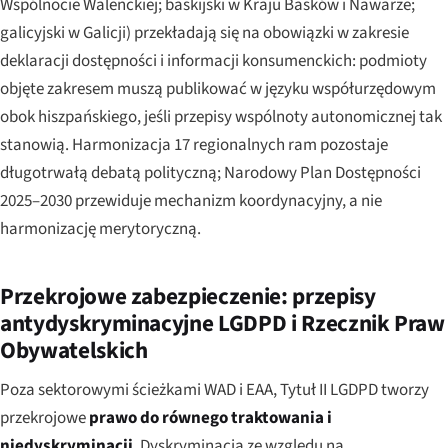
Wspólnocie Walenckiej; baskijski w Kraju Basków i Nawarze;
galicyjski w Galicji) przekładają się na obowiązki w zakresie
deklaracji dostępności i informacji konsumenckich: podmioty
objęte zakresem muszą publikować w języku współurzędowym
obok hiszpańskiego, jeśli przepisy wspólnoty autonomicznej tak
stanowią. Harmonizacja 17 regionalnych ram pozostaje
długotrwałą debatą polityczną; Narodowy Plan Dostępności
2025–2030 przewiduje mechanizm koordynacyjny, a nie
harmonizację merytoryczną.
Przekrojowe zabezpieczenie: przepisy
antydyskryminacyjne LGDPD i Rzecznik Praw
Obywatelskich
Poza sektorowymi ścieżkami WAD i EAA, Tytuł II LGDPD tworzy
przekrojowe
prawo do równego traktowania i
niedyskryminacji
. Dyskryminacja ze względu na