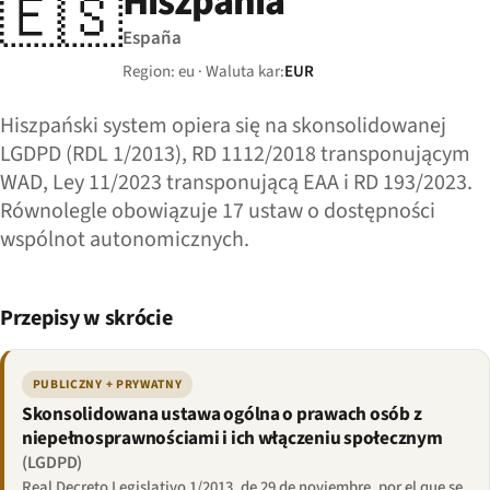
Hiszpania
🇪🇸
España
Region: eu · Waluta kar:
EUR
Hiszpański system opiera się na skonsolidowanej
LGDPD (RDL 1/2013), RD 1112/2018 transponującym
WAD, Ley 11/2023 transponującą EAA i RD 193/2023.
Równolegle obowiązuje 17 ustaw o dostępności
wspólnot autonomicznych.
Przepisy w skrócie
PUBLICZNY + PRYWATNY
Skonsolidowana ustawa ogólna o prawach osób z
niepełnosprawnościami i ich włączeniu społecznym
(LGDPD)
Real Decreto Legislativo 1/2013, de 29 de noviembre, por el que se