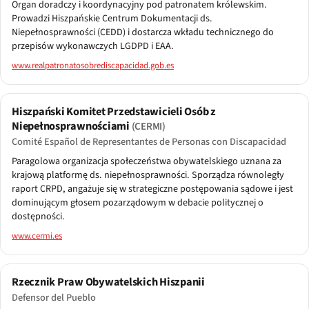
Organ doradczy i koordynacyjny pod patronatem królewskim.
Prowadzi Hiszpańskie Centrum Dokumentacji ds.
Niepełnosprawności (CEDD) i dostarcza wkładu technicznego do
przepisów wykonawczych LGDPD i EAA.
www.realpatronatosobrediscapacidad.gob.es
Hiszpański Komitet Przedstawicieli Osób z
Niepełnosprawnościami
(CERMI)
Comité Español de Representantes de Personas con Discapacidad
Paragolowa organizacja społeczeństwa obywatelskiego uznana za
krajową platformę ds. niepełnosprawności. Sporządza równoległy
raport CRPD, angażuje się w strategiczne postępowania sądowe i jest
dominującym głosem pozarządowym w debacie politycznej o
dostępności.
www.cermi.es
Rzecznik Praw Obywatelskich Hiszpanii
Defensor del Pueblo