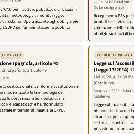
ation / OADIS
vigilanza:National Autho
(to be designated)
e WAD per il settore pubblico: dichiarazioni
ibilità, metodologia di monitoraggio,
Recepimento EAA per il
 di reclamo. Opera accanto agli obblighi più
prodotti e servizi ai se
a LGDPD sull'amministrazione pubblica.
valutazione della conf
obblighi sostanziali in
O + PRIVATO
PUBBLICO + PRIVATO
zione spagnola, articolo 49
Legge sull'accessi
(Legge 13/2014)
(L
ión Española, artículo 49
Llei 13/2014, de 30 d'
 1978
(Catalunya)
o costituzionale. La riforma costituzionale
Approvata 2014 · Autorit
ha modernizzato la terminologia da
Catalunya
os físicos, sensoriales y psíquicos' a
 con discapacidad' e ha riformulato
Legge sull'accessibili
statale in termini allineati alla CRPD.
riferimento. Uno dei 17
alcuni dei quali impon
settoriali rispetto al 
prevedono propri quad