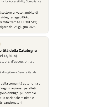
rity for Accessibility Compliance
 settore privato: ambito di
nsi degli allegati EAA;
ormità tramite EN 301 549;
 vigore dal 28 giugno 2025.
bilità della Catalogna
lei 13/2014)
octubre, d'accessibilitat
à di vigilanza:Generalitat de
tà della comunità autonoma di
 regimi regionali paralleli,
gono obblighi più severi o
livello nazionale minimo e
ri sanzionatori.