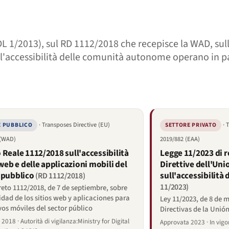
DL 1/2013), sul RD 1112/2018 che recepisce la WAD, sul
ull'accessibilità delle comunità autonome operano in pa
· Transposes Directive (EU)
· 
E PUBBLICO
SETTORE PRIVATO
 (WAD)
2019/882 (EAA)
 Reale 1112/2018 sull'accessibilità
Legge 11/2023 di 
 web e delle applicazioni mobili del
Direttive dell'Uni
 pubblico
sull'accessibilità 
(RD 1112/2018)
11/2023)
eto 1112/2018, de 7 de septiembre, sobre
idad de los sitios web y aplicaciones para
Ley 11/2023, de 8 de 
vos móviles del sector público
Directivas de la Unió
2018 · Autorità di vigilanza:Ministry for Digital
Approvata 2023 · In vigo