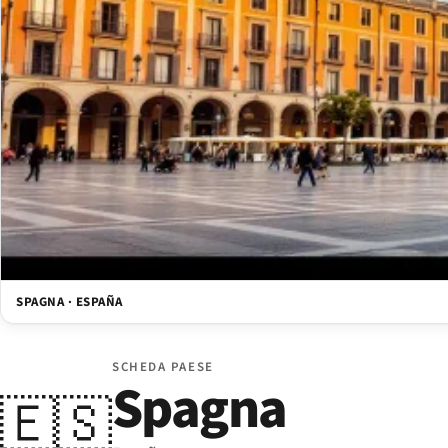
SPAGNA · ESPAÑA
SCHEDA PAESE
Spagna
🇪🇸