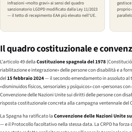
infrazioni «molto gravi» ai sensi del quadro
gestisce
sanzionatorio LGDPD modificato dalla Ley 11/2023
proprio 
— il tetto di recepimento EAA più elevato nell'UE.
parallel
Il quadro costituzionale e conven
L'articolo 49 della
Costituzione spagnola del 1978
(
Constituci
riabilitazione e integrazione» delle persone con disabilità e a forni
del
15 febbraio 2024
— il secondo emendamento in assoluto al te
«
disminuidos físicos, sensoriales y psíquicos
» con «
personas con
Convenzione delle Nazioni Unite sui diritti delle persone con disa
risposta costituzionale concreta alla campagna ventennale del CE
La Spagna ha ratificato la
Convenzione delle Nazioni Unite sui
— e il Protocollo facoltativo nella stessa data. La CRPD ha forza d