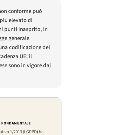
o non conforme può
più elevato di
i punti inasprito, in
egge generale
 una codificazione del
cadenza UE; il
ese sono in vigore dal
A FONDAMENTALE
lativo 1/2013 (LGDPD) ha