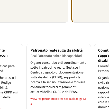
 le
Patronato reale sulla disabilità
Comita
e con
rappre
Real Patronato sobre Discapacidad
disabi
Organo consultivo e di coordinamento
ticas para
Comité
sotto il patrocinio reale. Gestisce il
ad
Person
Centro spagnolo di documentazione
sulla disabilità (CEDD), supporta la
he presso il
Organis
ricerca e la sensibilizzazione e fornisce
. Redige il
civile 
contributi tecnici ai regolamenti
ilità,
naziona
attuativi della LGDPD e dell'EAA.
ne CRPD e si
rappor
ti delle
intervi
www.realpatronatosobrediscapacidad.gob.e
ed è la
s
dominant