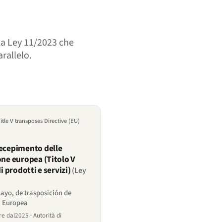
la Ley 11/2023 che
rallelo.
Title V transposes Directive (EU)
recepimento delle
one europea (Titolo V
di prodotti e servizi)
(Ley
mayo, de trasposición de
n Europea
re dal2025 · Autorità di