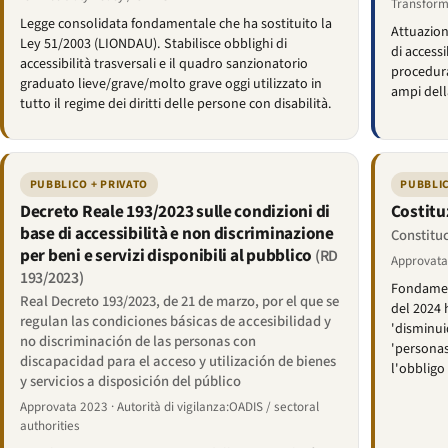
Transform
Legge consolidata fondamentale che ha sostituito la
Attuazion
Ley 51/2003 (LIONDAU). Stabilisce obblighi di
di access
accessibilità trasversali e il quadro sanzionatorio
procedura
graduato lieve/grave/molto grave oggi utilizzato in
ampi dell
tutto il regime dei diritti delle persone con disabilità.
PUBBLICO + PRIVATO
PUBBLIC
Decreto Reale 193/2023 sulle condizioni di
Costitu
base di accessibilità e non discriminazione
Constituc
per beni e servizi disponibili al pubblico
(RD
Approvata
193/2023)
Fondament
Real Decreto 193/2023, de 21 de marzo, por el que se
del 2024 
regulan las condiciones básicas de accesibilidad y
'disminuid
no discriminación de las personas con
'personas
discapacidad para el acceso y utilización de bienes
l'obbligo 
y servicios a disposición del público
Approvata 2023 · Autorità di vigilanza:OADIS / sectoral
authorities