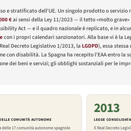
voso e stratificato dell'UE. Un singolo prodotto o servizi
000 €
ai sensi della Ley 11/2023 — il tetto «molto grave» 
ility Act — e il quadro nazionale è replicato, e in alcun
me
con i propri calendari sanzionatori. Alla base vi è la L
Real Decreto Legislativo 1/2013
, la
LGDPD
), essa stessa
one con disabilità. La Spagna ha recepito l'EAA entro la s
 dei beni e servizi; gli obblighi sostanziali per le impr
2013
 DELLE COMUNITÀ AUTONOME
LEGGE CONSOLIDAT
a delle 17 comunità autonome spagnole
Il Real Decreto Legis