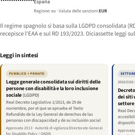
España
Regione: eu · Valuta delle sanzioni:
EUR
Il regime spagnolo si basa sulla LGDPD consolidata (R
recepisce l'EAA e sul RD 193/2023. Diciassette leggi s
Leggi in sintesi
PUBBLICO + PRIVATO
SETTOR
Legge generale consolidata sui diritti delle
2016/2102
persone con disabilità e la loro inclusione
Decreto
sociale
(LGDPD)
dei siti
Real Decreto Legislativo 1/2013, de 29 de
settore
noviembre, por el que se aprueba el Texto
Real Decr
Refundido de la Ley General de derechos de las
accesibil
personas con discapacidad y de su inclusión social
dispositi
Approvata 2013 · Autorità di vigilanza:Directorate-General
Approvata 
for Disability Policy / OADIS