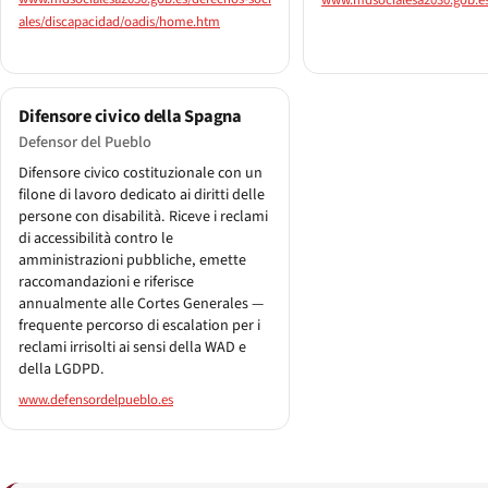
www.mdsocialesa2030.gob.e
ales/discapacidad/oadis/home.htm
Difensore civico della Spagna
Defensor del Pueblo
Difensore civico costituzionale con un
filone di lavoro dedicato ai diritti delle
persone con disabilità. Riceve i reclami
di accessibilità contro le
amministrazioni pubbliche, emette
raccomandazioni e riferisce
annualmente alle Cortes Generales —
frequente percorso di escalation per i
reclami irrisolti ai sensi della WAD e
della LGDPD.
www.defensordelpueblo.es