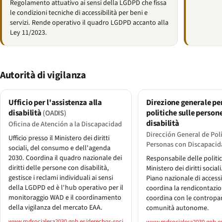
Regolamento attuativo ai sensi della LGDPD che fissa
le condizioni tecniche di accessibilità per beni e
servizi. Rende operativo il quadro LGDPD accanto alla
Ley 11/2023.
Autorità di vigilanza
Ufficio per l'assistenza alla
Direzione generale per
disabilità
politiche sulle person
(OADIS)
disabilità
Oficina de Atención a la Discapacidad
Dirección General de Polí
Ufficio presso il Ministero dei diritti
Personas con Discapacid
sociali, del consumo e dell'agenda
2030. Coordina il quadro nazionale dei
Responsabile delle politic
diritti delle persone con disabilità,
Ministero dei diritti sociali
gestisce i reclami individuali ai sensi
Piano nazionale di accessib
della LGDPD ed è l'hub operativo per il
coordina la rendicontazio
monitoraggio WAD e il coordinamento
coordina con le contropar
della vigilanza del mercato EAA.
comunità autonome.
www.mdsocialesa2030.gob.es/derechos-soci