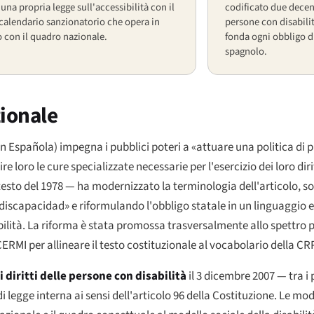
 una propria legge sull'accessibilità con il
codificato due decenni
calendario sanzionatorio che opera in
persone con disabili
o con il quadro nazionale.
fonda ogni obbligo di
spagnolo.
zionale
ón Española
) impegna i pubblici poteri a «attuare una politica di
re loro le cure specializzate necessarie per l'esercizio dei loro dir
sto del 1978 — ha modernizzato la terminologia dell'articolo, so
 discapacidad
» e riformulando l'obbligo statale in un linguaggio 
bilità. La riforma è stata promossa trasversalmente allo spettro p
RMI per allineare il testo costituzionale al vocabolario della CR
 diritti delle persone con disabilità
il 3 dicembre 2007 — tra i
i legge interna ai sensi dell'articolo 96 della Costituzione. Le mo