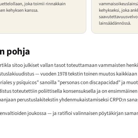
uettelollaan, joka toimii rinnakkain
vammaisoikeuslainsä
sen kehyksen kanssa.
kehykseksi, joka ank
saavutettavuusvelvo
lainsäädännössä.
en pohja
artikla sitoo julkiset vallan tasot toteuttamaan vammaisten henki
stuslakiuudistus — vuoden 1978 tekstin toinen muutos kaikkiaan
riales y psíquicos
" sanoilla "
personas con discapacidad
" ja muot
tus toteutettiin poliittisella konsensuksella ja on ensimmäinen
anjaan perustuslakitekstin yhdenmukaistamiseksi CRPD:n sana
nvaltioiden joukossa — ja ratifioi valinnaisen pöytäkirjan sama