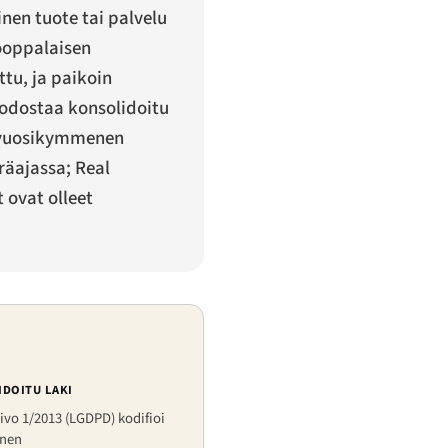
nen tuote tai palvelu
ooppalaisen
tu, ja paikoin
odostaa konsolidoitu
n vuosikymmenen
äajassa; Real
 ovat olleet
DOITU LAKI
tivo 1/2013 (LGDPD) kodifioi
nen