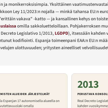
n ja monikerroksisimpia. Yksittäinen vaatimustenvastai
sakkoon Ley 11/2023:n nojalla — minkä tahansa EU:n eur
rittäin vakava" -katto — ja kansallinen kehys on toistet
uslaissa
omilla sakkoluetteloillaan. Pohjakerroksen mu
 Decreto Legislativo 1/2013
,
LGDPD
), itsessään kahde
unut kodifiointi. Espanja toimeenpani EAA:n EU:n määr
elujen ulottuvuuden; yritysten aineelliset velvollisuudet
2013
MISTEN ALUEIDEN JÄRJESTELMÄT
PERUSTAVA KONSOLI
la Espanjan 17 autonomisella alueella on
Real Decreto Legisla
vutettavuuslaki omalla
kahden vuosikymme