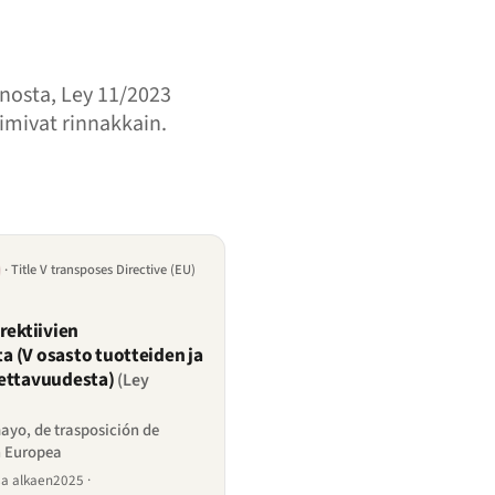
nosta, Ley 11/2023
imivat rinnakkain.
· Title V transposes Directive (EU)
rektiivien
 (V osasto tuotteiden ja
tettavuudesta)
(Ley
mayo, de trasposición de
n Europea
sa alkaen2025 ·