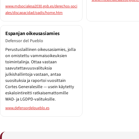
www.mdsocialesa2030.gob.es/derechos-soci
ales/discapacidad/oadis/home.htm
Espanjan oikeusasiamies
Defensor del Pueblo
Perustuslaillinen oikeusasiamies, jolla
on omistettu vammaisoikeuksien
toimintalinja. Ottaa vastaan
saavutettavuusvalituksia
julkishallintoja vastaan, antaa
suosituksia ja raportoi vuosittain
Cortes Generalesille — usein käytetty
eskalointireitti ratkaisemattomille
WAD- ja LGDPD-valituksille.
www.defensordelpueblo.es