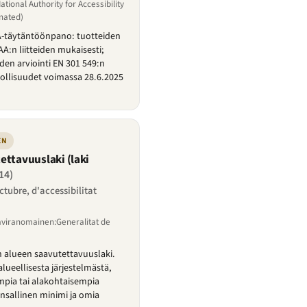
ional Authority for Accessibility
nated)
AA-täytäntöönpano: tuotteiden
AA:n liitteiden mukaisesti;
n arviointi EN 301 549:n
lvollisuudet voimassa 28.6.2025
EN
ettavuuslaki (laki
14)
octubre, d'accessibilitat
aviranomainen:Generalitat de
 alueen saavutettavuuslaki.
alueellisesta järjestelmästä,
empia tai alakohtaisempia
ansallinen minimi ja omia