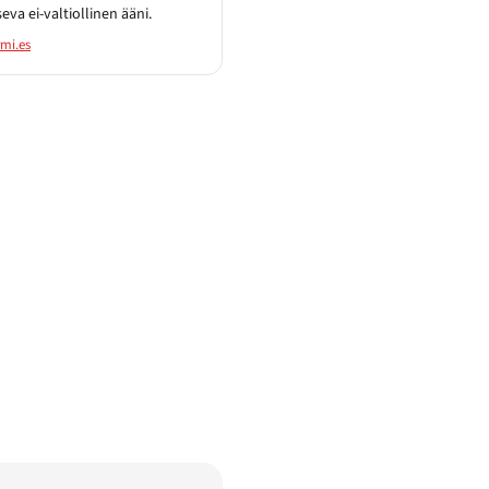
seva ei-valtiollinen ääni.
mi.es