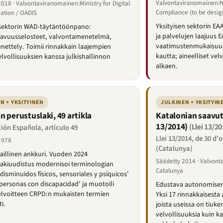
Valvontaviranomainen:Nat
018 · Valvontaviranomainen:Ministry for Digital
Compliance (to be desig
ation / OADIS
Yksityisen sektorin E
 sektorin WAD-täytäntöönpano:
ja palvelujen laajuus E
tavuusselosteet, valvontamenetelmä,
vaatimustenmukaisuude
nettely. Toimii rinnakkain laajempien
kautta; aineelliset ve
vollisuuksien kanssa julkishallinnon
alkaen.
N + YKSITYINEN
JULKINEN + YKSITYIN
n perustuslaki, 49 artikla
Katalonian saavut
13/2014)
(Llei 13/20
ión Española, artículo 49
Llei 13/2014, de 30 d'
1978
(Catalunya)
aillinen ankkuri. Vuoden 2024
Säädetty 2014 · Valvont
akiuudistus modernisoi terminologian
Catalunya
'disminuidos físicos, sensoriales y psíquicos'
'personas con discapacidad' ja muotoili
Edustava autonomisen
elvoitteen CRPD:n mukaisten termien
Yksi 17 rinnakkaisesta 
i.
joista useissa on tiuk
velvollisuuksia kuin k