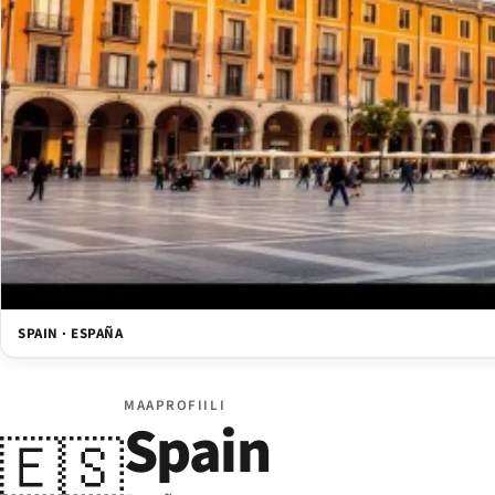
SPAIN · ESPAÑA
MAAPROFIILI
Spain
🇪🇸