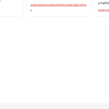
a hallit
www.realpatronatosobrediscapacidad.gob.e
s
www.cer