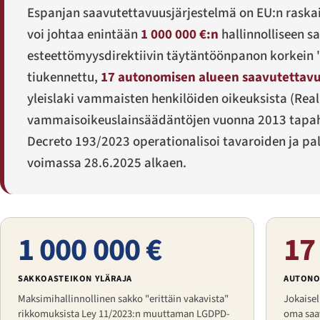
Espanjan saavutettavuusjärjestelmä on EU:n raskai
voi johtaa enintään
1 000 000 €:n
hallinnolliseen 
esteettömyysdirektiivin täytäntöönpanon korkein "e
tiukennettu,
17 autonomisen alueen saavutettavu
yleislaki vammaisten henkilöiden oikeuksista (
Real
vammaisoikeuslainsäädäntö­jen vuonna 2013 tapaht
Decreto 193/2023 operationalisoi tavaroiden ja palv
voimassa 28.6.2025 alkaen.
1 000 000 €
17
SAKKOASTEIKON YLÄRAJA
AUTONO
Maksimihallinnollinen sakko "erittäin vakavista"
Jokaisel
rikkomuksista Ley 11/2023:n muuttaman LGDPD-
oma saa