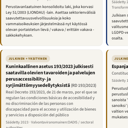
Säädetty 2
Perustavanlaatuinen konsolidoitu laki, joka korvasi
Transform
Ley 51/2003 (LIONDAU) -lain. Asettaa sektorienvälisiä
Julkisen
saavutettavuusvelvollisuuksia ja koko
saavutet
vammaisoikeuksien järjestelmässä nyt käytössä
valitusme
olevan portaistetun lievä / vakava / erittäin vakava -
LGDPD-vel
sakkokehyksen.
osalta.
JULKINEN + YKSITYINEN
JULKINE
Kuninkaallinen asetus 193/2023 julkisesti
Espanja
saatavilla olevien tavaroiden ja palvelujen
Constituc
perusaccessibility- ja
Säädetty 
syrjimättömyysedellytyksistä
(RD 193/2023)
Perustusl
Real Decreto 193/2023, de 21 de marzo, por el que se
perustusl
regulan las condiciones básicas de accesibilidad y
sanoista 
no discriminación de las personas con
sanoiksi 
discapacidad para el acceso y utilización de bienes
valtion v
y servicios a disposición del público
mukaisest
Säädetty 2023 · Valvontaviranomainen:OADIS / sectoral
authorities