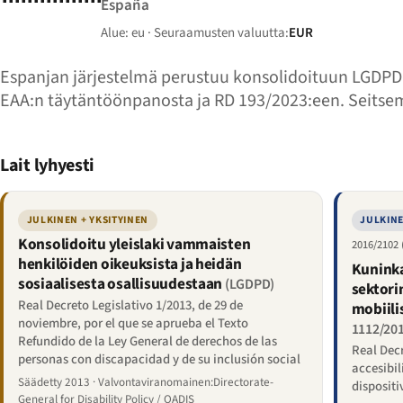
España
Alue: eu · Seuraamusten valuutta:
EUR
Espanjan järjestelmä perustuu konsolidoituun LGDPD
EAA:n täytäntöönpanosta ja RD 193/2023:een. Seitse
Lait lyhyesti
JULKINEN + YKSITYINEN
JULKINE
Konsolidoitu yleislaki vammaisten
2016/2102
henkilöiden oikeuksista ja heidän
Kuninka
sosiaalisesta osallisuudestaan
(LGDPD)
sektori
Real Decreto Legislativo 1/2013, de 29 de
mobiili
noviembre, por el que se aprueba el Texto
1112/201
Refundido de la Ley General de derechos de las
Real Decr
personas con discapacidad y de su inclusión social
accesibil
Säädetty 2013 · Valvontaviranomainen:Directorate-
dispositi
General for Disability Policy / OADIS