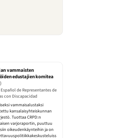
jan vammaisten
öiden edustajien komitea
)
 Español de Representantes de
as con Discapacidad
iseksi vammaisalustaksi
tettu kansalaisyhteiskunnan
rjestö. Tuottaa CRPD:n
aisen varjoraportin, puuttuu
isiin oikeudenkäynteihin ja on
ttavuuspolitiikkakeskusteluiss