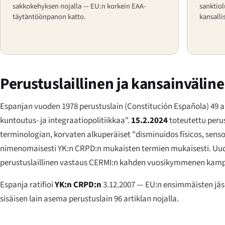
sakkokehyksen nojalla — EU:n korkein EAA-
sanktiol
täytäntöönpanon katto.
kansalli
Perustuslaillinen ja kansainvälin
Espanjan vuoden 1978 perustuslain (
Constitución Española
) 49 
kuntoutus- ja integraatiopolitiikkaa".
15.2.2024
toteutettu peru
terminologian, korvaten alkuperäiset "
disminuidos físicos, senso
nimenomaisesti YK:n CRPD:n mukaisten termien mukaisesti. Uudis
perustuslaillinen vastaus CERMI:n kahden vuosikymmenen kamp
Espanja ratifioi
YK:n CRPD:n
3.12.2007 — EU:n ensimmäisten jäse
sisäisen lain asema perustuslain 96 artiklan nojalla.