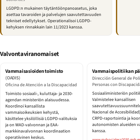
LGDPD:n mukainen täytäntöönpanoasetus, joka
asettaa tavaroiden ja palvelujen saavutettavuuden
tekniset edellytykset. Operationalisoi LGDPD-
kehyksen rinnakkain lain 11/2023 kanssa.
Valvontaviranomaiset
Vammaisasioiden toimisto
Vammaispolitiikan p
(OADIS)
Dirección General de Polí
Personas con Discapacid
Oficina de Atención a la Discapacidad
Sosiaaliministeriön politi
Toimisto sosiaali-, kuluttaja- ja 2030-
Valmistelee kansallisen
agendan ministeriön alaisuudessa.
saavutettavuussuunnitel
Koordinoi kansallista
Nacional de Accesibilidad)
vammaisoikeuksien kehystä,
CRPD-raportointia ja koor
käsittelee yksilöllisiä LGDPD-valituksia
autonomisten alueiden v
ja on WAD-valvonnan ja EAA-
kanssa.
markkinavalvonnan koordinaation
operatiivinen keskus.
www.mdsocialesa2030.gob.e