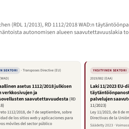
:hen (RDL 1/2013), RD 1112/2018 WAD:n täytäntöönpa
mäntoista autonomisen alueen saavutettavuuslakia to
· Transposes Directive (EU)
N SEKTORI
YKSITYINEN SEKTORI
 (WAD)
2019/882 (EAA)
allinen asetus 1112/2018 julkisen
Laki 11/2023 EU-di
n verkkosivujen ja
täytäntöönpanosta
sovellusten saavutettavuudesta
palvelujen saavu
(RD
8)
11/2023)
eto 1112/2018, de 7 de septiembre, sobre
Ley 11/2023, de 8 de 
idad de los sitios web y aplicaciones para
Directivas de la Unió
vos móviles del sector público
Säädetty 2023 · Voimas