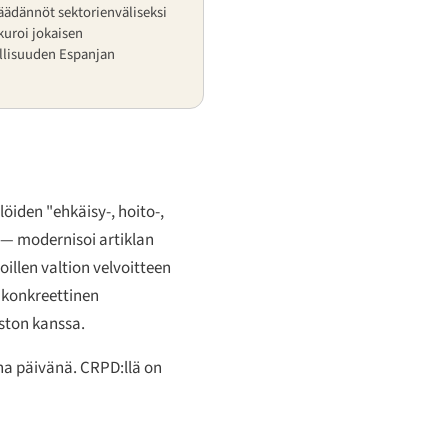
ädännöt sektorienväliseksi
kuroi jokaisen
llisuuden Espanjan
löiden "ehkäisy-, hoito-,
 — modernisoi artiklan
oillen valtion velvoitteen
 konkreettinen
ston kanssa.
na päivänä. CRPD:llä on