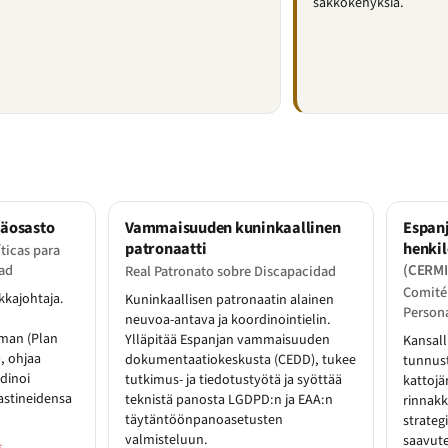
sakkokehyksiä.
ääosasto
Vammaisuuden kuninkaallinen
Espan
patronaatti
henkil
ticas para
(CERMI
ad
Real Patronato sobre Discapacidad
Comité
ikkajohtaja.
Kuninkaallisen patronaatin alainen
Person
neuvoa-antava ja koordinointielin.
man (Plan
Ylläpitää Espanjan vammaisuuden
Kansall
, ohjaa
dokumentaatiokeskusta (CEDD), tukee
tunnus
dinoi
tutkimus- ja tiedotustyötä ja syöttää
kattojä
astineidensa
teknistä panosta LGDPD:n ja EAA:n
rinnakk
täytäntöönpanoasetusten
strateg
valmisteluun.
saavute
s