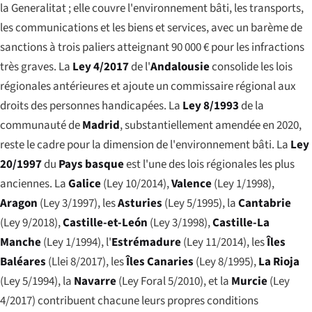
la Generalitat ; elle couvre l'environnement bâti, les transports,
les communications et les biens et services, avec un barème de
sanctions à trois paliers atteignant 90 000 € pour les infractions
très graves. La
Ley 4/2017
de l'
Andalousie
consolide les lois
régionales antérieures et ajoute un commissaire régional aux
droits des personnes handicapées. La
Ley 8/1993
de la
communauté de
Madrid
, substantiellement amendée en 2020,
reste le cadre pour la dimension de l'environnement bâti. La
Ley
20/1997
du
Pays basque
est l'une des lois régionales les plus
anciennes. La
Galice
(Ley 10/2014),
Valence
(Ley 1/1998),
Aragon
(Ley 3/1997), les
Asturies
(Ley 5/1995), la
Cantabrie
(Ley 9/2018),
Castille-et-León
(Ley 3/1998),
Castille-La
Manche
(Ley 1/1994), l'
Estrémadure
(Ley 11/2014), les
Îles
Baléares
(Llei 8/2017), les
Îles Canaries
(Ley 8/1995),
La Rioja
(Ley 5/1994), la
Navarre
(Ley Foral 5/2010), et la
Murcie
(Ley
4/2017) contribuent chacune leurs propres conditions