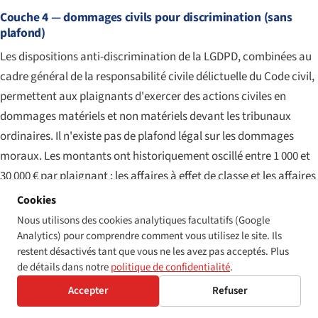
Couche 4 — dommages civils pour discrimination (sans
plafond)
Les dispositions anti-discrimination de la LGDPD, combinées au
cadre général de la responsabilité civile délictuelle du Code civil,
permettent aux plaignants d'exercer des actions civiles en
dommages matériels et non matériels devant les tribunaux
ordinaires. Il n'existe pas de plafond légal sur les dommages
moraux. Les montants ont historiquement oscillé entre 1 000 et
30 000 € par plaignant ; les affaires à effet de classe et les affaires
impliquant des plaignants particulièrement vulnérables ont
Cookies
atteint des chiffres substantiellement plus élevés. La
Nous utilisons des cookies analytiques facultatifs (Google
jurisprudence récente du Tribunal Supremo a progressivement
Analytics) pour comprendre comment vous utilisez le site. Ils
restent désactivés tant que vous ne les avez pas acceptés. Plus
reconnu les défaillances d'accessibilité web comme une
de détails dans notre
politique de confidentialité
.
discrimination actionnable — le plus visiblement dans des
Accepter
Refuser
affaires contre des grandes banques de détail espagnoles sur
des services de banque en ligne inaccessibles, contre l'Agence