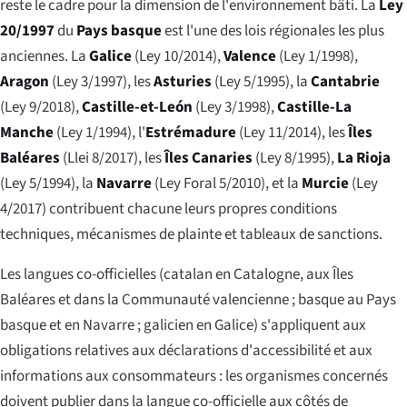
reste le cadre pour la dimension de l'environnement bâti. La
Ley
20/1997
du
Pays basque
est l'une des lois régionales les plus
anciennes. La
Galice
(Ley 10/2014),
Valence
(Ley 1/1998),
Aragon
(Ley 3/1997), les
Asturies
(Ley 5/1995), la
Cantabrie
(Ley 9/2018),
Castille-et-León
(Ley 3/1998),
Castille-La
Manche
(Ley 1/1994), l'
Estrémadure
(Ley 11/2014), les
Îles
Baléares
(Llei 8/2017), les
Îles Canaries
(Ley 8/1995),
La Rioja
(Ley 5/1994), la
Navarre
(Ley Foral 5/2010), et la
Murcie
(Ley
4/2017) contribuent chacune leurs propres conditions
techniques, mécanismes de plainte et tableaux de sanctions.
Les langues co-officielles (catalan en Catalogne, aux Îles
Baléares et dans la Communauté valencienne ; basque au Pays
basque et en Navarre ; galicien en Galice) s'appliquent aux
obligations relatives aux déclarations d'accessibilité et aux
informations aux consommateurs : les organismes concernés
doivent publier dans la langue co-officielle aux côtés de