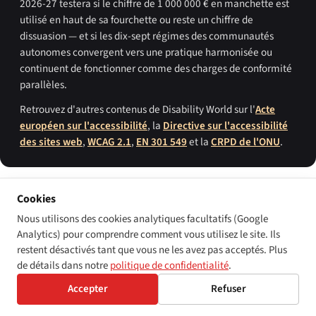
2026-27 testera si le chiffre de 1 000 000 € en manchette est
utilisé en haut de sa fourchette ou reste un chiffre de
dissuasion — et si les dix-sept régimes des communautés
autonomes convergent vers une pratique harmonisée ou
continuent de fonctionner comme des charges de conformité
parallèles.
Retrouvez d'autres contenus de Disability World sur l'
Acte
européen sur l'accessibilité
, la
Directive sur l'accessibilité
des sites web
,
WCAG 2.1
,
EN 301 549
et la
CRPD de l'ONU
.
Cookies
SOURCES PRIMAIRES
Nous utilisons des cookies analytiques facultatifs (Google
Analytics) pour comprendre comment vous utilisez le site. Ils
Constitución Española de 1978, article 49 (modernisé par la réforme
restent désactivés tant que vous ne les avez pas acceptés. Plus
constitutionnelle du 15 février 2024).
de détails dans notre
politique de confidentialité
.
Real Decreto Legislativo 1/2013, de 29 de noviembre, por el que se
aprueba el Texto Refundido de la Ley General de derechos de las
Accepter
Refuser
personas con discapacidad y de su inclusión social (LGDPD).