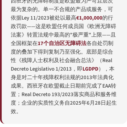
西班牙的无障碍制度是欧盟最为严苛且层次
最为复杂的。单一不合规的产品或服务，可
依据Ley 11/2023被处以最高
€1,000,000
的行
政罚款——这是欧盟任何成员国《欧洲无障碍
法案》转置法规中最高的"极严重"上限——且
全国框架在
17个自治区无障碍法
各自处罚制
度的叠加下得到复制乃至强化。底部是综合
性《残障人士权利及社会融合总法》（
Real
Decreto Legislativo 1/2013
，即
LGDPD
），本
身是对二十年残障权利法规的2013年法典化
成果。西班牙在欧盟截止日期前完成了EAA转
置；Real Decreto 193/2023落实商品和服务维
度；企业的实质性义务自2025年6月28日起生
效。