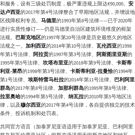
和服务，设有三级处罚制度，极严重违规上限达€90,000。
安
达卢西亚
的2017年第4号法律整合了早期地区法规，并增设地
区残障权利专员。
马德里
的1993年第8号法律——已于2020年
进行实质性修订——仍是马德里自治区建筑环境维度的框架
法规。
巴斯克地区
的1997年第20号法律是历史最悠久的地区
法规之一。
加利西亚
的2014年第10号法律、
瓦伦西亚
的1998
年第1号法律、
阿拉贡
的1997年第3号法律、
阿斯图里亚斯
的
1995年第5号法律、
坎塔布里亚
的2018年第9号法律、
卡斯蒂
利亚-莱昂
的1998年第3号法律、
卡斯蒂利亚-拉曼恰
的1994年
第1号法律、
埃斯特雷马杜拉
的2014年第11号法律、
巴利阿里
群岛
的2017年第8号法律、
加那利群岛
的1995年第8号法律、
拉里奥哈
的1994年第5号法律、
纳瓦拉
的2010年第5号地区法
律，以及
穆尔西亚
的2017年第4号法律，各自提供独立的技术
条件、投诉机制和处罚表。
共同官方语言（加泰罗尼亚语适用于加泰罗尼亚、巴利阿里