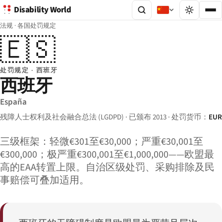
Disability World
法规
·
各国处罚规定
🇪🇸
处罚规定 · 西班牙
西班牙
España
残障人士权利及社会融合总法 (LGDPD) · 已颁布 2013 · 处罚货币：
EUR
三级框架：轻微€301至€30,000；严重€30,001至
€300,000；极严重€300,001至€1,000,000——欧盟最
高的EAA转置上限。自治区级处罚、采购排除及民
事赔偿可叠加适用。