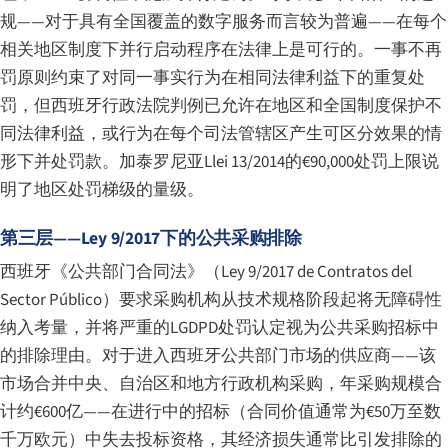
规——对于具有全国覆盖的数字服务而言较为普遍——在每个
相关地区制度下并行启动程序在法律上是可行的。一事不再
罚原则约束了对同一事实行为在相同法律利益下的重复处
罚，但西班牙行政法院判例已允许在地区和全国制度保护不
同法律利益，或行为在每个司法管辖区产生可区分效果的情
形下并处罚款。加泰罗尼亚Llei 13/2014的€90,000处罚上限说
明了地区处罚梯级的量级。
第三层——Ley 9/2017下的公共采购排除
西班牙《公共部门合同法》（
Ley 9/2017 de Contratos del
Sector Público
）要求采购机构从技术规格阶段起将无障碍性
纳入考量，并将严重的LGDPD处罚认定视为公共采购招标中
的排除理由。对于进入西班牙公共部门市场的供应商——该
市场合并中央、自治区和地方行政机构采购，年采购规模合
计约€600亿——在进行中的招标（合同价值通常为€50万至数
千万欧元）中失去投标资格，其经济损失通常比引发排除的