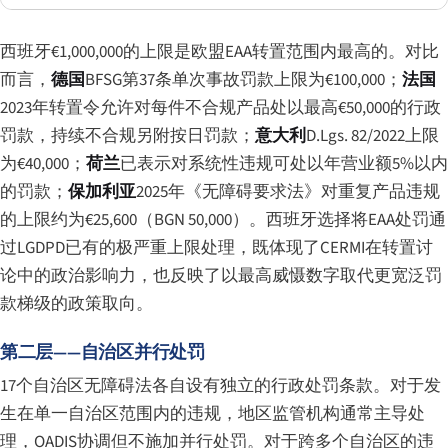
西班牙€1,000,000的上限是欧盟EAA转置范围内最高的。对比
而言，
德国
BFSG第37条单次事故罚款上限为€100,000；
法国
2023年转置令允许对每件不合规产品处以最高€50,000的行政
罚款，持续不合规另附按日罚款；
意大利
D.Lgs. 82/2022上限
为€40,000；
荷兰
已表示对系统性违规可处以年营业额5%以内
的罚款；
保加利亚
2025年《无障碍要求法》对重复产品违规
的上限约为€25,600（BGN 50,000）。西班牙选择将EAA处罚通
过LGDPD已有的极严重上限处理，既体现了CERMI在转置讨
论中的政治影响力，也反映了以最高威慑数字取代更宽泛罚
款梯级的政策取向。
第二层——自治区并行处罚
17个自治区无障碍法各自设有独立的行政处罚条款。对于发
生在单一自治区范围内的违规，地区监管机构通常主导处
理，OADIS协调但不施加并行处罚。对于跨多个自治区的违