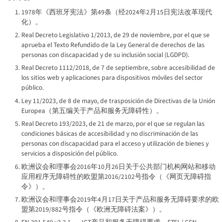
1978年《西班牙宪法》第49条（经2024年2月15日宪法改革现代
化）。
Real Decreto Legislativo 1/2013, de 29 de noviembre, por el que se
aprueba el Texto Refundido de la Ley General de derechos de las
personas con discapacidad y de su inclusión social (LGDPD).
Real Decreto 1112/2018, de 7 de septiembre, sobre accesibilidad de
los sitios web y aplicaciones para dispositivos móviles del sector
público.
Ley 11/2023, de 8 de mayo, de trasposición de Directivas de la Unión
Europea（第五编关于产品和服务无障碍性）。
Real Decreto 193/2023, de 21 de marzo, por el que se regulan las
condiciones básicas de accesibilidad y no discriminación de las
personas con discapacidad para el acceso y utilización de bienes y
servicios a disposición del público.
欧洲议会和理事会2016年10月26日关于公共部门机构网站和移动
应用程序无障碍性的欧盟第2016/2102号指令（《网页无障碍指
令》）。
欧洲议会和理事会2019年4月17日关于产品和服务无障碍要求的欧
盟第2019/882号指令（《欧洲无障碍法案》）。