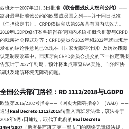
西班牙于2007年12月3日批准
《联合国残疾人权利公约》
——
跻身最早批准该公约的欧盟成员国之列——并于同日批准
《任择议定书》。CRPD依据宪法第96条具有国内法效力。
2018年LGDPD修订案明确旨在使国内术语和概念框架与CRPD
的残疾社会模式对齐；CRPD委员会2019年和2022年就西班牙
发布的结论性意见已体现在《国家无障碍计划》及历次残障
认定制度改革中。西班牙向CRPD委员会提交的下一份定期报
告预计于2027年到期，预计将重点审查EAA实施、自治区协
调以及建筑环境无障碍问题。
全国公共部门路径：RD 1112/2018与LGDPD
欧盟第2016/2102号指令——《网页无障碍指令》（WAD）——
通过
Real Decreto 1112/2018
转置入西班牙法律，该法令于
2018年9月7日通过，取代了此前的
Real Decreto
1494/2007
（后者是西班牙第一部专门的网络无障碍法规，