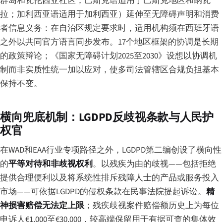
群岛和瓦伦西亚社区；巴斯克语适用于巴斯克地区和纳瓦
拉；加利西亚语适用于加利西亚）延伸至无障碍声明和消费
者信息义务：在自治区规定要求时，适用机构须在西班牙语
之外以共同官方语言同步发布。17个地区框架的协调是长期
的政策辩论；《国家无障碍计划2025至2030》设想以协调机
制而非实质性统一加以应对，使多司法管辖区合规负担基本
保持不变。
横向兜底机制：LGDPD反歧视条款与人民护
权官
在WAD和EAA行业专项路径之外，LGDPD第二编创设了横向性
的
平等对待和非歧视权利
。以残疾为由的歧视——包括拒绝
提供合理便利以及将系统性排斥残障人士的产品或服务投入
市场——可依据LGDPD的侵权条款在民事法院提起诉讼。
精
神损害赔偿无法定上限
；残疾歧视案件赔偿额历史上为每位
申诉人€1,000至€30,000，较高端保留用于有据可查的集体效