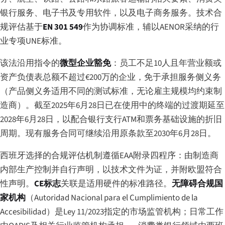
银行服务、电子书及专用软件，以及电子商务服务。技术合
规评估基于
EN 301 549
作为协调标准，辅以AENOR采纳的行
业专项UNE标准。
该法沿用指令的
微型企业豁免
：员工不足10人且年营业额或
资产负债表总额不超过€200万的企业，免于承担服务侧义务
（产品侧义务适用不同的测试标准，无论雇主规模均约束制
造商）。截至2025年6月28日已在使用中的终端的过渡期延至
2028年6月28日，以配合银行支行ATM和票务基础设施的折旧
周期。现有服务合同可继续沿用原条款至2030年6月28日。
西班牙选择的合规评估机制遵循EAA附录四程序：由制造商
内部生产控制并自行声明，以技术文件为证，并附欧盟符合
性声明。
CE标志
关联是适用硬件的标准路径。
无障碍合规国
家机构
（
Autoridad Nacional para el Cumplimiento de la
Accesibilidad
）是Ley 11/2023指定的市场监管机构；日常工作