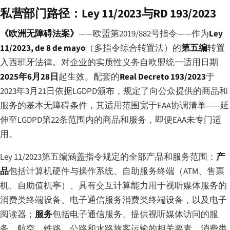
私营部门路径：Ley 11/2023与RD 193/2023
《欧洲无障碍法案》
——欧盟第2019/882号指令——作为
Ley
11/2023, de 8 de mayo
（多指令综合转置法）的
第五编
转置
入西班牙法律。对企业的实质性义务自欧盟统一适用日期
2025年6月28日
起生效。配套的
Real Decreto 193/2023
于
2023年3月21日依据LGDPD颁布，规定了向公众提供的商品和
服务的基本无障碍条件，其适用范围宽于EAA协调清单——延
伸至LGDPD第22条范围内的商品和服务，即便EAA未专门适
用。
Ley 11/2023第五编涵盖指令规定的全部产品和服务范围：
产
品
包括计算机硬件与操作系统、自助服务终端（ATM、售票
机、自助值机亭）、具有交互计算能力用于视听媒体服务的
消费类终端设备、电子通信服务消费类终端设备，以及电子
阅读器；
服务
包括电子通信服务、提供视听媒体访问的服
务、航空、铁路、公路和水路旅客运输的相关要素、消费类