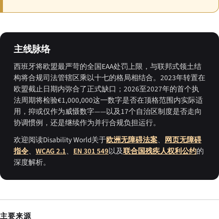
主线脉络
西班牙将欧盟最严苛的全国EAA处罚上限，与联邦式领土结
构将合规司法管辖区乘以十七的格局相结合。2023年转置在
欧盟截止日期内弥合了正式缺口；2026至2027年的首个执
法周期将检验€1,000,000这一数字是否在顶格范围内实际适
用，抑或仅作为威慑数字——以及17个自治区制度是否走向
协调惯例，还是继续作为并行合规负担运行。
欢迎阅读Disability World关于
欧洲无障碍法案
、
网页无障碍
指令
、
WCAG 2.1
、
EN 301 549
以及
联合国残疾人权利公约
的
深度解析。
主要来源