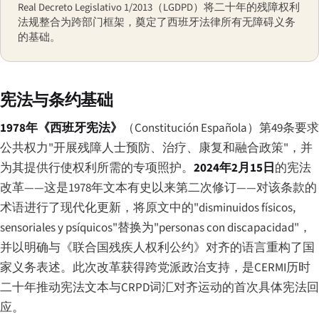
Real Decreto Legislativo 1/2013（LGDPD）将二十年的残障权利
法规整合为跨部门框架，奠定了西班牙法律所有无障碍义务
的基础。
宪法与条约基础
1978年《西班牙宪法》
（
Constitución Española
）第49条要求
公共权力"开展残障人士预防、治疗、康复和融合政策"，并
为其提供行使权利所需的专项照护。
2024年2月15日
的宪法
改革——这是1978年文本有史以来第二次修订——对该条款的
术语进行了现代化更新，将原文中的"
disminuidos físicos,
sensoriales y psíquicos
"替换为"
personas con discapacidad
"，
并以明确与《联合国残疾人权利公约》对齐的语言重构了国
家义务表述。此次改革获得跨党派政治支持，是CERMI历时
二十年推动宪法文本与CRPD词汇对齐运动的首次具体宪法回
应。