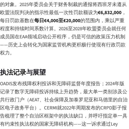
的对象。2025年委员会关于财务制裁的通报将西班牙未遵从
欧盟法院判决的指示性最低一次性罚款额设为
€6,832,000
，
每日罚款基数在
每日€4,000至€20,000
的范围内，乘以严重
程度和持续时间系数计算。2026至2028年欧盟委员会就任何
成员国在EAA领域启动公开程序，仍是可信的政策压力机制
——历史上会转化为国家监管机构更积极行使现有行政罚款
权力。
执法记录与展望
OADIS发布残障权利投诉和无障碍监督年度报告；2024年版
记录了数字无障碍投诉持续上升趋势，最大单一类别涉及公
共行政门户（AEAT、社会保障及加泰罗尼亚和马德里的自治
区电子政务平台）。CERMI就2022年周期发布的CRPD影子报
告梳理了整个自治区框架中的执法缺口，并呼吁指定单一具
有约束性执法权的国家无障碍机构——这一诉求通过Ley