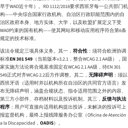
早于WAD近十年）。RD 1112/2018要求西班牙每一公共部门机
构——中央综合国家行政机构、自治区行政职能范围内的自
治区政府本身、地方实体、大学，以及欧盟扩展定义下受
WAD约束的国有机构——使其网站和移动应用程序符合第6条
规定的技术标准。
该法令规定三项具体义务。其一，
符合性
：须符合欧洲协调
标准
EN 301 549
（当前版本v3.2.1，整合WCAG 2.1 AA级），国
家实施方法论将合规基准固定在WCAG 2.1 AA级，待EN 301
549正式对齐WCAG 2.2后方作调整。其二，
无障碍声明
：须以
西班牙语（适用时并以机构所在自治区的共同官方语言）发
布无障碍声明，涵盖合规状态、指令适用范围之外的内容、
第三方小部件、存档材料以及投诉机制。其三，
反馈与执法
程序
：用户可直接向适用机构提出投诉，未解决的投诉可上
报监督机构，最终上报残障服务办公室（
Oficina de Atención
a la Discapacidad
，
OADIS
）。