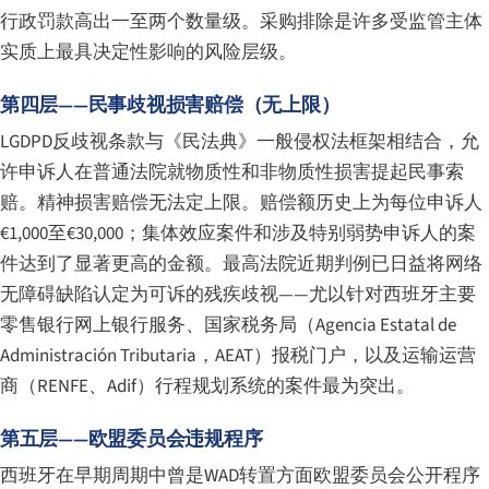
行政罚款高出一至两个数量级。采购排除是许多受监管主体
实质上最具决定性影响的风险层级。
第四层——民事歧视损害赔偿（无上限）
LGDPD反歧视条款与《民法典》一般侵权法框架相结合，允
许申诉人在普通法院就物质性和非物质性损害提起民事索
赔。精神损害赔偿无法定上限。赔偿额历史上为每位申诉人
€1,000至€30,000；集体效应案件和涉及特别弱势申诉人的案
件达到了显著更高的金额。最高法院近期判例已日益将网络
无障碍缺陷认定为可诉的残疾歧视——尤以针对西班牙主要
零售银行网上银行服务、国家税务局（
Agencia Estatal de
Administración Tributaria
，AEAT）报税门户，以及运输运营
商（RENFE、Adif）行程规划系统的案件最为突出。
第五层——欧盟委员会违规程序
西班牙在早期周期中曾是WAD转置方面欧盟委员会公开程序