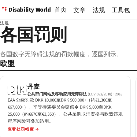
Disability World
首页
文章
法规
工具包
法规
各国罚则
各国数字无障碍违规的罚款幅度，逐国列示。
欧盟
丹麦
🇩🇰
公共部门网站及移动应用无障碍法
(LOV 692/2018)
· 2018
EAA 分级罚款 DKK 10,000至DKK 500,000+（约€1,300至
€67,000+）。平等待遇委员会赔偿令 DKK 5,000至DKK
25,000（约€670至€3,350）。公共采购取消资格与欧盟违规
程序风险可叠加适用。
查看处罚幅度
→