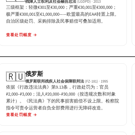
残障人士权利及社会融合总法
(LGDPD)
· 2013
三级框架：轻微€301至€30,000；严重€30,001至€300,000；
极严重€300,001至€1,000,000——欧盟最高的EAA转置上限。
自治区级处罚、采购排除及民事赔偿可叠加适用。
查看处罚幅度
→
俄罗斯
🇷🇺
俄罗斯联邦残疾人社会保障联邦法
(FZ-181)
· 1995
依据《行政违法法典》第9.13条，行政处罚为：官员
₽2,000–₽3,000；法人₽20,000–₽30,000（按违规次数和对象
累计）。《民法典》下的民事损害赔偿不设上限。检察院
指令可责令运营者自负全部费用进行无障碍改造。
查看处罚幅度
→