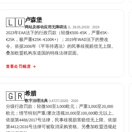
卢森堡
🇱🇺
网站及移动应用无障碍法
(L. 28.05.2019)
· 2019
2023年EAA法下的行政罚款（轻微€500–€5K，严重€5K–
€25K，极严重€25K–€100K+）；2019年WAD法下的整改
令。依据2006年《平等待遇法》的民事歧视赔偿无上限。
叠加欧盟机构东道国的特殊法律层面。
查看处罚幅度
→
希腊
🇬🇷
数字治理法典
(L4727/2020)
· 2020
分级行政罚款：轻微500至3,000欧元；严重3,000至20,000
欧元；情节特别严重/屡次违规20,000至100,000欧元以上。
依据第4488/2017号法律，民事歧视损害赔偿无上限。依据
第4412/2016号法律可被取消采购资格。另叠加欧盟违规处