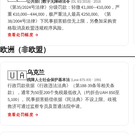
公共部门数字无障碍法令
(DL 83/2018)
· 2018
《第35/2024号法律》分级罚款：轻微 €1,000—€10,000，严
重 €10,000—€44,000，极严重法人最高 €250,000。《第
38/2004号法律》下民事损害赔偿无上限，另叠加采购资
格取消及欧盟违规程序风险。
查看处罚幅度
→
欧洲（非欧盟）
乌克兰
🇺🇦
残障人士社会保护基本法
(Law 875-XII)
· 1991
行政罚款依据《行政违法法典》（第188-39条等相关条
款），通常为50至200个免税最低收入（约折合UAH 850至
5,100）。民事损害赔偿依据《民法典》不设上限。歧视
救济可通过监察专员及普通法院申请。
查看处罚幅度
→