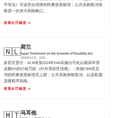
平等法》可追究合理便利民事损害赔偿；公共采购取消资
格进一步加大风险敞口。
查看处罚幅度
→
荷兰
🇳🇱
Equal Treatment on the Grounds of Disability Act
(WGBH/CZ)
· 2003
多层次责任：ACM依据2024年EAA实施法可处以最高年营
业额5%的行政罚款（针对系统性违规）；依据CRM意见
书的民事损害赔偿无上限；公共采购资格取消；以及欧盟
违规程序风险。
查看处罚幅度
→
马耳他
🇲🇹