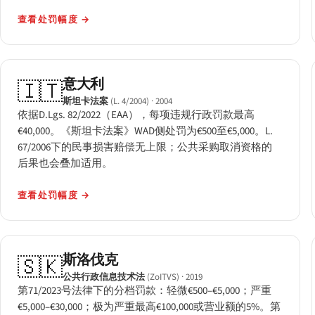
查看处罚幅度
→
意大利
🇮🇹
斯坦卡法案
(L. 4/2004)
· 2004
依据D.Lgs. 82/2022（EAA），每项违规行政罚款最高
€40,000。《斯坦卡法案》WAD侧处罚为€500至€5,000。L.
67/2006下的民事损害赔偿无上限；公共采购取消资格的
后果也会叠加适用。
查看处罚幅度
→
斯洛伐克
🇸🇰
公共行政信息技术法
(ZoITVS)
· 2019
第71/2023号法律下的分档罚款：轻微€500–€5,000；严重
€5,000–€30,000；极为严重最高€100,000或营业额的5%。第