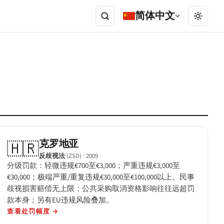
简体中文
克罗地亚
🇭🇷
反歧视法
(ZSD)
· 2009
分级罚款：轻微违规€700至€3,000；严重违规€3,000至
€30,000；极端严重/重复违规€30,000至€100,000以上。民事
歧视损害赔偿无上限；公共采购取消资格影响往往远超罚
款本身；另有EU违规风险叠加。
查看处罚幅度
→