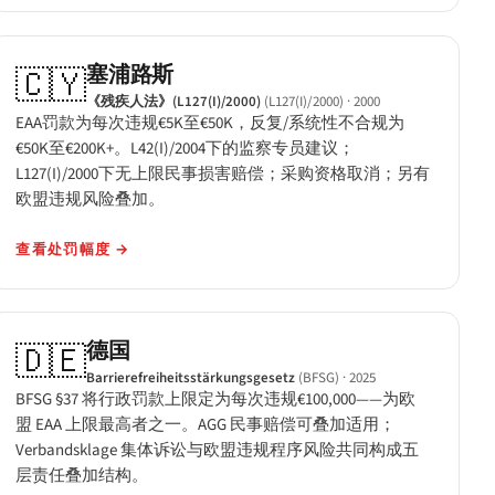
塞浦路斯
🇨🇾
《残疾人法》(L127(I)/2000)
(L127(I)/2000)
· 2000
EAA罚款为每次违规€5K至€50K，反复/系统性不合规为
€50K至€200K+。L42(I)/2004下的监察专员建议；
L127(I)/2000下无上限民事损害赔偿；采购资格取消；另有
欧盟违规风险叠加。
查看处罚幅度
→
德国
🇩🇪
Barrierefreiheitsstärkungsgesetz
(BFSG)
· 2025
BFSG §37 将行政罚款上限定为每次违规€100,000——为欧
盟 EAA 上限最高者之一。AGG 民事赔偿可叠加适用；
Verbandsklage 集体诉讼与欧盟违规程序风险共同构成五
层责任叠加结构。