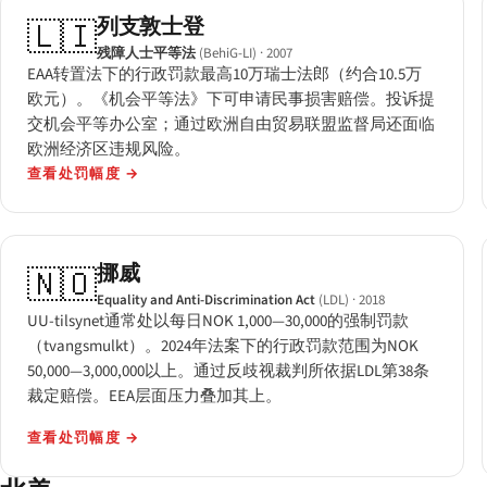
列支敦士登
🇱🇮
残障人士平等法
(BehiG-LI)
· 2007
EAA转置法下的行政罚款最高10万瑞士法郎（约合10.5万
欧元）。《机会平等法》下可申请民事损害赔偿。投诉提
交机会平等办公室；通过欧洲自由贸易联盟监督局还面临
欧洲经济区违规风险。
查看处罚幅度
→
挪威
🇳🇴
Equality and Anti-Discrimination Act
(LDL)
· 2018
UU-tilsynet通常处以每日NOK 1,000—30,000的强制罚款
（tvangsmulkt）。2024年法案下的行政罚款范围为NOK
50,000—3,000,000以上。通过反歧视裁判所依据LDL第38条
裁定赔偿。EEA层面压力叠加其上。
查看处罚幅度
→