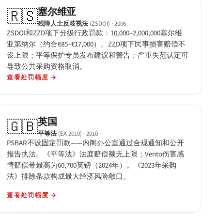
塞尔维亚
🇷🇸
残障人士反歧视法
(ZSDOI)
· 2006
ZSDOI和ZZD项下分级行政罚款：10,000–2,000,000塞尔维
亚第纳尔（约合€85–€17,000）。ZZD项下民事损害赔偿不
设上限；平等保护专员发布建议和警告；严重失范认定可
导致公共采购资格取消。
查看处罚幅度
→
英国
🇬🇧
平等法
(EA 2010)
· 2010
PSBAR不设固定罚款——内阁办公室通过合规通知和公开
报告执法。《平等法》法庭赔偿额无上限；Vento伤害感
情赔偿带最高为60,700英镑（2024年）。《2023年采购
法》排除条款构成最大经济风险敞口。
查看处罚幅度
→