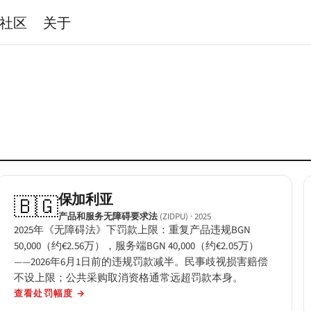
社区
关于
保加利亚
🇧🇬
产品和服务无障碍要求法
(ZIDPU)
· 2025
2025年《无障碍法》下罚款上限：重复产品违规BGN
50,000（约€2.56万），服务端BGN 40,000（约€2.05万）
——2026年6月1日前的违规罚款减半。民事歧视损害赔偿
不设上限；公共采购取消资格通常远超罚款本身。
查看处罚幅度
→