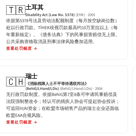
土耳其
🇹🇷
Disability Act (Law No. 5378)
(EHK)
· 2005
依据第5378号法及劳动法配额制度（每月按空缺岗位数）
处以行政罚款。TİHEK歧视罚款最高约10万里拉以上（每
年重新核定）。《债务法典》下的民事损害赔偿无上限。
公共采购资格取消及刑事法律风险叠加适用。
查看处罚幅度
→
瑞士
🇨🇭
《消除残障人士不平等待遇联邦法》
(BehiG/LHand/LDis)
(BehiG/LHand/LDis)
· 2004
无行政罚款制度。依据BehiG第7至8条可申请民事赔偿及
法院强制整改令；经认可的残疾人协会可提起协会投诉；
可追回IV/AI资金；在欧盟市场销售产品的瑞士企业还面临
欧盟EAA合规风险。
查看处罚幅度
→