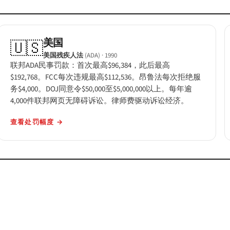
美国
🇺🇸
美国残疾人法
(ADA)
· 1990
联邦ADA民事罚款：首次最高$96,384，此后最高
$192,768。FCC每次违规最高$112,536。昂鲁法每次拒绝服
务$4,000。DOJ同意令$50,000至$5,000,000以上。每年逾
4,000件联邦网页无障碍诉讼。律师费驱动诉讼经济。
查看处罚幅度
→