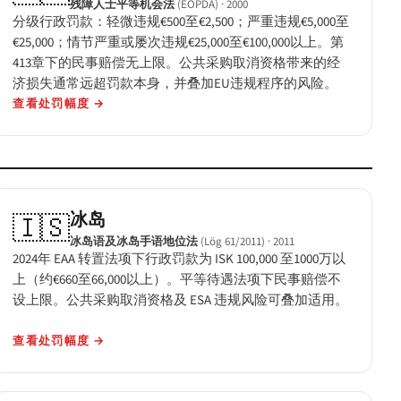
残障人士平等机会法
(EOPDA)
· 2000
分级行政罚款：轻微违规€500至€2,500；严重违规€5,000至
€25,000；情节严重或屡次违规€25,000至€100,000以上。第
413章下的民事赔偿无上限。公共采购取消资格带来的经
济损失通常远超罚款本身，并叠加EU违规程序的风险。
查看处罚幅度
→
冰岛
🇮🇸
冰岛语及冰岛手语地位法
(Lög 61/2011)
· 2011
2024年 EAA 转置法项下行政罚款为 ISK 100,000 至1000万以
上（约€660至66,000以上）。平等待遇法项下民事赔偿不
设上限。公共采购取消资格及 ESA 违规风险可叠加适用。
查看处罚幅度
→