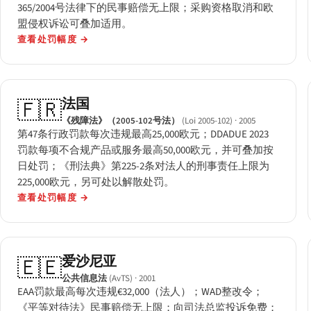
365/2004号法律下的民事赔偿无上限；采购资格取消和欧
盟侵权诉讼可叠加适用。
查看处罚幅度
→
法国
🇫🇷
《残障法》（2005-102号法）
(Loi 2005-102)
· 2005
第47条行政罚款每次违规最高25,000欧元；DDADUE 2023
罚款每项不合规产品或服务最高50,000欧元，并可叠加按
日处罚；《刑法典》第225-2条对法人的刑事责任上限为
225,000欧元，另可处以解散处罚。
查看处罚幅度
→
爱沙尼亚
🇪🇪
公共信息法
(AvTS)
· 2001
EAA罚款最高每次违规€32,000（法人）；WAD整改令；
《平等对待法》民事赔偿无上限；向司法总监投诉免费；