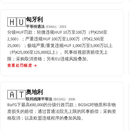
匈牙利
🇭🇺
平等待遇法
(Ebktv)
· 2003
分级HUF罚款：轻微违规HUF 10万至100万（约€250至
2,500）；严重违规HUF 100万至1,000万（约€2,500至
25,000）；极端严重/重复违规HUF 1,000万至5,000万以上
（约€25,000至125,000以上）。民事歧视损害赔偿无上
限；采购取消资格；另有EU违规风险叠加。
查看处罚幅度
→
奥地利
🇦🇹
联邦残障平等法
(BGStG)
· 2006
BaFG下最高€80,000的分级行政罚款；BGStG对物质和非物
质损失的赔偿；通过普通法院无上限的民事赔偿；采购资
格取消；以及欧盟违规程序的叠加风险。