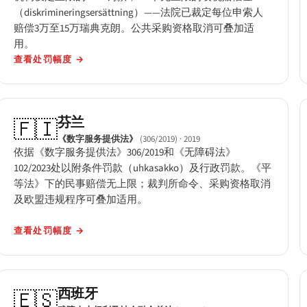
（diskrimineringsersättning）——法院已裁定每位申索人
赔偿3万至15万瑞典克朗。公共采购资格取消可叠加适
用。
查看处罚幅度
→
芬兰
🇫🇮
《数字服务提供法》
(306/2019)
· 2019
依据《数字服务提供法》306/2019和《无障碍法》
102/2023处以附条件罚款（uhkasakko）及行政罚款。《平
等法》下的民事赔偿无上限；裁判所命令、采购资格取消
及欧盟违规程序可叠加适用。
查看处罚幅度
→
西班牙
🇪🇸