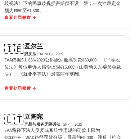
歧视法》下的民事歧视损害赔偿不设上限；一次性裁定金
额为€650至€1,300。
查看处罚幅度
→
爱尔兰
🇮🇪
残疾法
(DA 2005)
· 2005
EAA依据S.I. 636/2023公诉级别最高罚款€60,000。《平等地
位法》每位申诉人赔偿上限€15,000（由劳动关系委员会裁
决）；《就业平等法》最高两年薪酬。
查看处罚幅度
→
立陶宛
🇱🇹
产品与服务无障碍法
(GPPĮ)
· 2025
EAA路径下法人反复或系统性违规的罚款上限为
€30,000+；WAD路径罚款分级，最高约€5,000。违反《机会