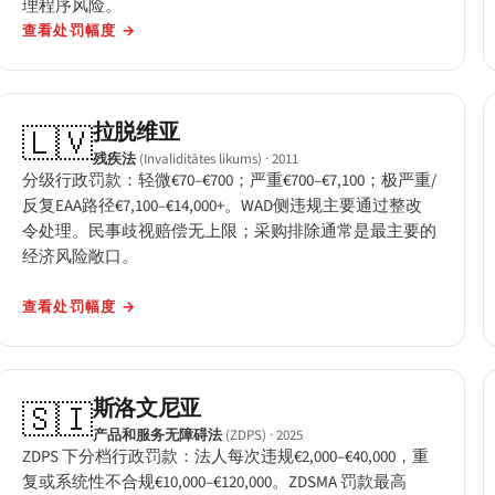
理程序风险。
查看处罚幅度
→
拉脱维亚
🇱🇻
残疾法
(Invaliditātes likums)
· 2011
分级行政罚款：轻微€70–€700；严重€700–€7,100；极严重/
反复EAA路径€7,100–€14,000+。WAD侧违规主要通过整改
令处理。民事歧视赔偿无上限；采购排除通常是最主要的
经济风险敞口。
查看处罚幅度
→
斯洛文尼亚
🇸🇮
产品和服务无障碍法
(ZDPS)
· 2025
ZDPS 下分档行政罚款：法人每次违规€2,000–€40,000，重
复或系统性不合规€10,000–€120,000。ZDSMA 罚款最高