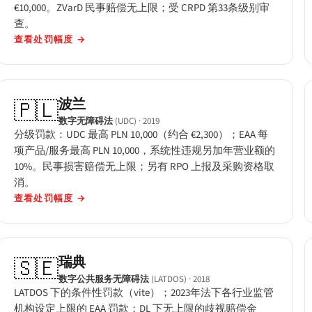
€10,000。ZVarD 民事赔偿无上限；受 CRPD 第33条级别审
查。
查看处罚幅度
→
波兰
🇵🇱
数字无障碍法
(UDC)
· 2019
分级罚款：UDC 最高 PLN 10,000（约合 €2,300）；EAA 每
项产品/服务最高 PLN 10,000，系统性违规另加年营业额的
10%。民事损害赔偿无上限；另有 RPO 上报及采购资格取
消。
查看处罚幅度
→
瑞典
🇸🇪
数字公共服务无障碍法
(LATDOS)
· 2018
LATDOS 下的条件性罚款（vite）；2023年法下各行业监管
机构设定上限的 EAA 罚款；DL 下无上限的歧视赔偿金