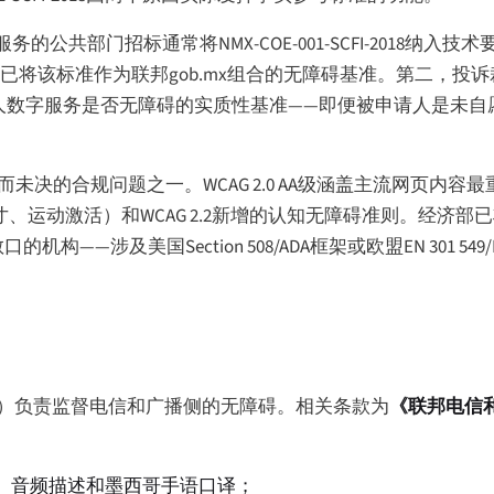
共部门招标通常将NMX-COE-001-SCFI-2018纳入
将该标准作为联邦gob.mx组合的无障碍基准。第二，投诉裁决
作为判断被申请人数字服务是否无障碍的实质性基准——即便被申请人是
中悬而未决的合规问题之一。WCAG 2.0 AA级涵盖主流网页内
运动激活）和WCAG 2.2新增的认知无障碍准则。经济部已将将标
——涉及美国Section 508/ADA框架或欧盟EN 301 54
FT）负责监督电信和广播侧的无障碍。相关条款为
《联邦电信和
幕、音频描述和墨西哥手语口译；