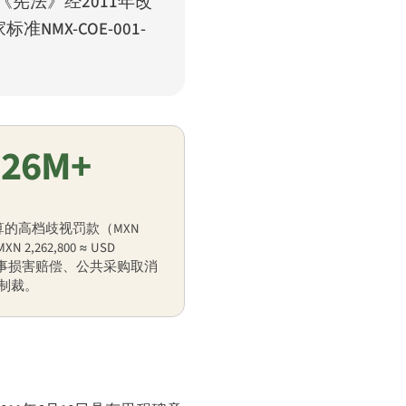
《宪法》经2011年改
MX-COE-001-
.26M+
计算的高档歧视罚款（MXN
MXN 2,262,800 ≈ USD
含民事损害赔偿、公共采购取消
项制裁。