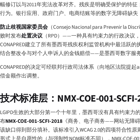
幅修订以与2011年宪法改革对齐。残疾是明确受保护的特征
行为。银行应用、政府门户、电商结账等的数字无障碍缺失
防止歧视国家委员会
（
Consejo Nacional para Prevenir la Disc
败时发布
处置决议
（RPD）——一种具有约束力的行政决
CONAPRED建立了所有墨西哥残疾权利监管机构中最活跃的
结合整改令与对个人申诉人的金钱赔偿——是墨西哥数字服
CONAPRED的决定可经联邦行政司法体系（向地区法院提起
a
偿金额作出调整。
技术标准层：NMX-COE-001-SCFI-2
LGIPD生效的大部分第一个十年里，墨西哥没有具有约束力的
布
NMX-COE-001-SCFI-2018
《商务、电子商务——网站无障
该缺口得到部分填补。该标准引入WCAG 2.0的四项符合性
形式上是自愿性的（与强制性NOM标准不同），NMX-COE-00