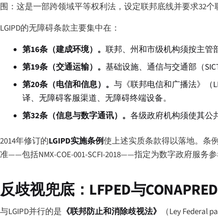
围：这是一部跨领域平等权利法，设定联邦底线并要求32个
LGIPD的无障碍条款主要集中在：
第16条（建成环境）。
联邦、州和市级机构须按主管
第19条（交通运输）。
基础设施、通信与交通部（SI
第20条（电信和信息）。
与《联邦电信和广播法》（L
译、无障碍客服渠道、无障碍终端设备。
第32条（信息与数字通讯）。
各级政府机构须使其公
2014年修订的
LGIPD实施条例
使上述实质条款得以落地。条例
准——包括NMX-COE-001-SCFI-2018——指定为数字政府
反歧视兜底：LFPED与CONAPRED
与LGIPD并行的是
《联邦防止和消除歧视法》
（
Ley Federal pa