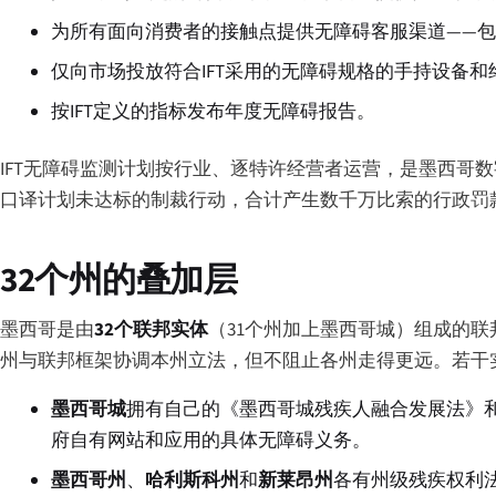
为所有面向消费者的接触点提供无障碍客服渠道——
仅向市场投放符合IFT采用的无障碍规格的手持设备和
按IFT定义的指标发布年度无障碍报告。
IFT无障碍监测计划按行业、逐特许经营者运营，是墨西哥数
口译计划未达标的制裁行动，合计产生数千万比索的行政罚
32个州的叠加层
墨西哥是由
32个联邦实体
（31个州加上墨西哥城）组成的联
州与联邦框架协调本州立法，但不阻止各州走得更远。若干
墨西哥城
拥有自己的《墨西哥城残疾人融合发展法》和
府自有网站和应用的具体无障碍义务。
墨西哥州
、
哈利斯科州
和
新莱昂州
各有州级残疾权利法