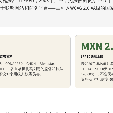
》（LFPED，2003年）中；宪法依据贯穿1917年
网站和商务平台——由引入WCAG 2.0 AA级的国家标准N
MXN 2
监管机构
LFPED罚款上限
IS、CONAPRED、CNDH、Bienestar、
按2026年UMA值
、IFT——各自承担明确划定的监督和执法
113.14 × 20,000天 ≈ 
下设32个州级人权委员会。
120,000），不
资格及IFT电信专