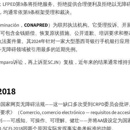
；LFPED第9条将拒绝服务、拒绝提供合理便利及拒绝以无
，均通常依第9条框架受理和裁决。
riminación
，
CONAPRED
）为联邦执法机构。它受理投诉、开
议，可包含金钱赔偿、恢复原状措施、公开道歉、培训要求和整
执法案件量。其2024年针对一家大型墨西哥银行手机银行应用
务无障碍领域被引用最多的近期先例。
mparo
诉讼，再上诉至SCJN）复核，近年来的结果通常维
018
国家网页无障碍法规——这一缺口多次受到CRPD委员会批评。
碍要求》（
Comercio, comercio electrónico — requisitos de accesi
原则——可感知、可操作、可理解、健壮——并将AA级设定为国
1-SCFI-2018因两个原因实际发挥事实参考标准的功能。