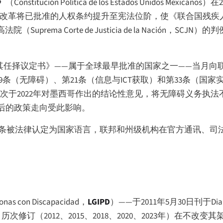
》
（
Constitución Política de los Estados Unidos Mexicanos
）在2
一改革将已批准的人权条约提升至宪法位阶，使《联合国残疾人
高法院（
Suprema Corte de Justicia de la Nación
，SCJN）的
约及其任择议定书》——属于全球最早批准的国家之一——当月
第9条（无障碍）、第21条（信息与ICT获取）和第33条（国
一次于2022年对墨西哥作出的结论性意见，将无障碍义务执
后的政策走向受此影响。
D第14条被法律认定为国家语言，联邦和州级机构在官方通讯、
rsonas con Discapacidad
，
LGIPD
）——于2011年5月30日刊于
Dia
修订（2012、2015、2018、2020、2023年）在不改