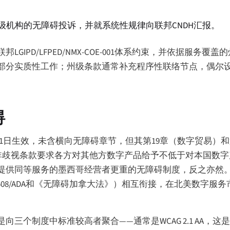
州级机构的无障碍投诉，并就系统性规律向联邦CNDH汇报。
PD/LFPED/NMX-COE-001体系约束，并依据服务覆
部分实质性工作；州级条款通常补充程序性联络节点，偶尔
碍
20年7月1日生效，未含横向无障碍章节，但其第19章（数字贸易
条的非歧视条款要求各方对其他方数字产品给予不低于对本国数
提供同等服务的墨西哥经营者更重的无障碍制度，反之亦然
 508/ADA和《无障碍加拿大法》）相互衔接，在北美数字服务市
制度中标准较高者聚合——通常是WCAG 2.1 AA，这是美国