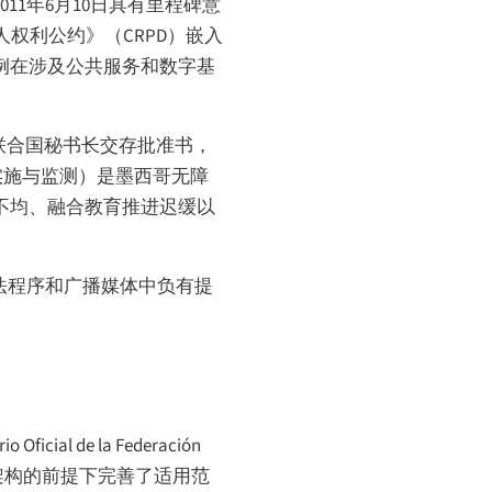
011年6月10日具有里程碑意
权利公约》（CRPD）嵌入
判例在涉及公共服务和数字基
向联合国秘书长交存批准书，
家实施与监测）是墨西哥无障
法不均、融合教育推进迟缓以
司法程序和广播媒体中负有提
rio Oficial de la Federación
变其架构的前提下完善了适用范