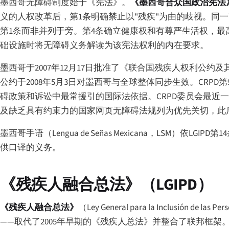
墨西哥无障碍制度始于《宪法》。
《墨西哥合众国政治宪法
义的人权改革后，第1条明确禁止以"残疾"为由的歧视。同
第1条而非并列于旁。第4条确立健康权和有尊严生活权，最
础设施时将无障碍义务解读为该宪法权利的内在要求。
墨西哥于2007年12月17日批准了《联合国残疾人权利公
公约于2008年5月3日对墨西哥与全球整体同步生效。CRPD
碍政策和诉讼中最常援引的国际法依据。CRPD委员会最近
及缺乏具有约束力的国家网页无障碍法规列为优先关切，此
墨西哥手语（
Lengua de Señas Mexicana
，LSM）依LGIP
供口译的义务。
《残疾人融合总法》（LGIPD）
《残疾人融合总法》
（
Ley General para la Inclusión de las Pe
——取代了2005年早期的《残疾人总法》并整合了联邦框架。历次