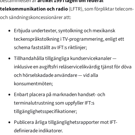
bestämmelsen är
artikel 199 i lagen om federal
telekommunikation och radio
(LFTR), som förpliktar telecom-
och sändningskoncessionärer att:
Erbjuda undertexter, syntolkning och mexikansk
teckenspråkstolkning i TV-programmering, enligt ett
schema fastställt av IFT:s riktlinjer;
Tillhandahålla tillgängliga kundservicekanaler —
inklusive en avgiftsfri reläservicelikvärdig tjänst för döva
och hörselskadade användare — vid alla
konsumentmöten;
Enbart placera på marknaden handset- och
terminalutrustning som uppfyller IFT:s
tillgänglighetsspecifikationer;
Publicera årliga tillgänglighetsrapporter mot IFT-
definierade indikatorer.