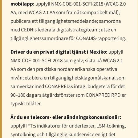
mobilapp:
uppfyll NMX-COE-001-SCFI-2018 (WCAG 2.0
AA, med WCAG 2.1 AA som framåtkompatibelt mål);
publicera ett tillgänglighetsmeddelande; samordna
med CEDN:s federala digitalstrategiteam; utse en
tillgänglighetssamordnare för CONADIS-rapportering.
Driver du en privat digital tjänst i Mexiko:
uppfyll
NMX-COE-001-SCFI-2018 som golv; sikta på WCAG 2.1
AA som den praktiska nordamerikanska operativa
nivån; etablera en tillgänglighetsklagomålskanal som
samverkar med CONAPRED:s intag; budgetera för det
90–180 dagars åtgärdsfönster som CONAPRED RPD:er
typiskt tillåter.
Är du en telecom- eller sändningskoncessionär:
uppfyll IFT:s indikatorer för undertexter, LSM-tolkning,
syntolkning och tillgänglig kundservice enligt det