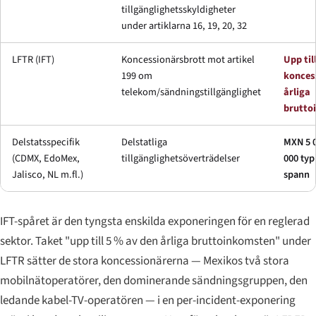
tillgänglighetsskyldigheter
under artiklarna 16, 19, 20, 32
LFTR (IFT)
Koncessionärsbrott mot artikel
Upp til
199 om
konces
telekom/sändningstillgänglighet
årliga
brutto
Delstatsspecifik
Delstatliga
MXN 5 0
(CDMX, EdoMex,
tillgänglighetsöverträdelser
000 typ
Jalisco, NL m.fl.)
spann
IFT-spåret är den tyngsta enskilda exponeringen för en reglerad
sektor. Taket "upp till 5 % av den årliga bruttoinkomsten" under
LFTR sätter de stora koncessionärerna — Mexikos två stora
mobilnätoperatörer, den dominerande sändningsgruppen, den
ledande kabel-TV-operatören — i en per-incident-exponering