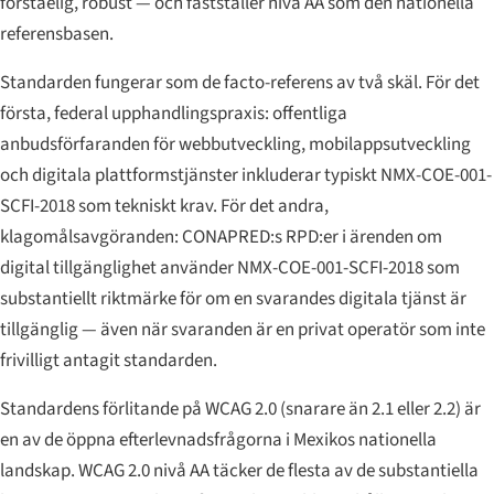
förståelig, robust — och fastställer nivå AA som den nationella
referensbasen.
Standarden fungerar som de facto-referens av två skäl. För det
första, federal upphandlingspraxis: offentliga
anbudsförfaranden för webbutveckling, mobilappsutveckling
och digitala plattformstjänster inkluderar typiskt NMX-COE-001-
SCFI-2018 som tekniskt krav. För det andra,
klagomålsavgöranden: CONAPRED:s RPD:er i ärenden om
digital tillgänglighet använder NMX-COE-001-SCFI-2018 som
substantiellt riktmärke för om en svarandes digitala tjänst är
tillgänglig — även när svaranden är en privat operatör som inte
frivilligt antagit standarden.
Standardens förlitande på WCAG 2.0 (snarare än 2.1 eller 2.2) är
en av de öppna efterlevnadsfrågorna i Mexikos nationella
landskap. WCAG 2.0 nivå AA täcker de flesta av de substantiella