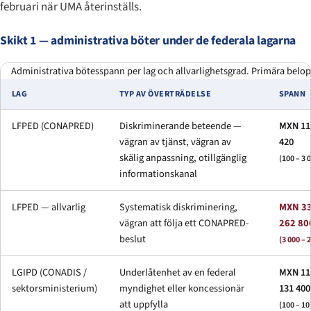
februari när UMA återinställs.
Skikt 1 — administrativa böter under de federala lagarna
Administrativa bötesspann per lag och allvarlighetsgrad. Primära belop
LAG
TYP AV ÖVERTRÄDELSE
SPANN
LFPED (CONAPRED)
Diskriminerande beteende —
MXN 11 
vägran av tjänst, vägran av
420
skälig anpassning, otillgänglig
(100 – 3
informationskanal
LFPED — allvarlig
Systematisk diskriminering,
MXN 33
vägran att följa ett CONAPRED-
262 80
beslut
(3 000 – 
LGIPD (CONADIS /
Underlåtenhet av en federal
MXN 11 
sektorsministerium)
myndighet eller koncessionär
131 400
att uppfylla
(100 – 1