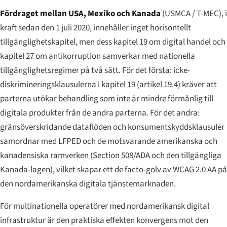
Fördraget mellan USA, Mexiko och Kanada
(USMCA / T-MEC), i
kraft sedan den 1 juli 2020, innehåller inget horisontellt
tillgänglighetskapitel, men dess kapitel 19 om digital handel och
kapitel 27 om antikorruption samverkar med nationella
tillgänglighetsregimer på två sätt. För det första: icke-
diskrimineringsklausulerna i kapitel 19 (artikel 19.4) kräver att
parterna utökar behandling som inte är mindre förmånlig till
digitala produkter från de andra parterna. För det andra:
gränsöverskridande dataflöden och konsumentskyddsklausuler
samordnar med LFPED och de motsvarande amerikanska och
kanadensiska ramverken (Section 508/ADA och den tillgängliga
Kanada-lagen), vilket skapar ett de facto-golv av WCAG 2.0 AA på
den nordamerikanska digitala tjänstemarknaden.
För multinationella operatörer med nordamerikansk digital
infrastruktur är den praktiska effekten konvergens mot den