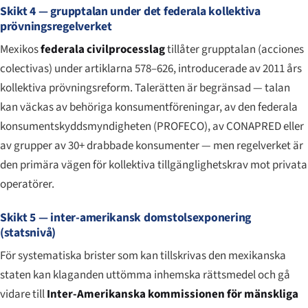
Skikt 4 — grupptalan under det federala kollektiva
prövningsregelverket
Mexikos
federala civilprocesslag
tillåter grupptalan (
acciones
colectivas
) under artiklarna 578–626, introducerade av 2011 års
kollektiva prövningsreform. Talerätten är begränsad — talan
kan väckas av behöriga konsumentföreningar, av den federala
konsumentskyddsmyndigheten (PROFECO), av CONAPRED eller
av grupper av 30+ drabbade konsumenter — men regelverket är
den primära vägen för kollektiva tillgänglighetskrav mot privata
operatörer.
Skikt 5 — inter-amerikansk domstolsexponering
(statsnivå)
För systematiska brister som kan tillskrivas den mexikanska
staten kan klaganden uttömma inhemska rättsmedel och gå
vidare till
Inter-Amerikanska kommissionen för mänskliga