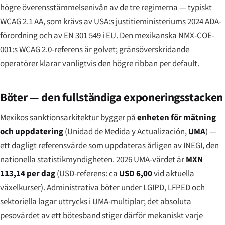
högre överensstämmelsenivån av de tre regimerna — typiskt
WCAG 2.1 AA, som krävs av USA:s justitieministeriums 2024 ADA-
förordning och av EN 301 549 i EU. Den mexikanska NMX-COE-
001:s WCAG 2.0-referens är golvet; gränsöverskridande
operatörer klarar vanligtvis den högre ribban per default.
Böter — den fullständiga exponeringsstacken
Mexikos sanktionsarkitektur bygger på
enheten för mätning
och uppdatering
(
Unidad de Medida y Actualización
,
UMA
) —
ett dagligt referensvärde som uppdateras årligen av INEGI, den
nationella statistikmyndigheten. 2026 UMA-värdet är
MXN
113,14 per dag
(USD-referens: ca
USD 6,00
vid aktuella
växelkurser). Administrativa böter under LGIPD, LFPED och
sektoriella lagar uttrycks i UMA-multiplar; det absoluta
pesovärdet av ett bötesband stiger därför mekaniskt varje