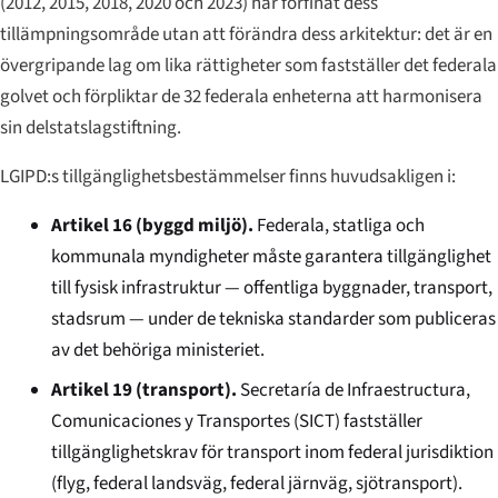
(2012, 2015, 2018, 2020 och 2023) har förfinat dess
tillämpningsområde utan att förändra dess arkitektur: det är en
övergripande lag om lika rättigheter som fastställer det federala
golvet och förpliktar de 32 federala enheterna att harmonisera
sin delstatslagstiftning.
LGIPD:s tillgänglighetsbestämmelser finns huvudsakligen i:
Artikel 16 (byggd miljö).
Federala, statliga och
kommunala myndigheter måste garantera tillgänglighet
till fysisk infrastruktur — offentliga byggnader, transport,
stadsrum — under de tekniska standarder som publiceras
av det behöriga ministeriet.
Artikel 19 (transport).
Secretaría de Infraestructura,
Comunicaciones y Transportes (SICT) fastställer
tillgänglighetskrav för transport inom federal jurisdiktion
(flyg, federal landsväg, federal järnväg, sjötransport).