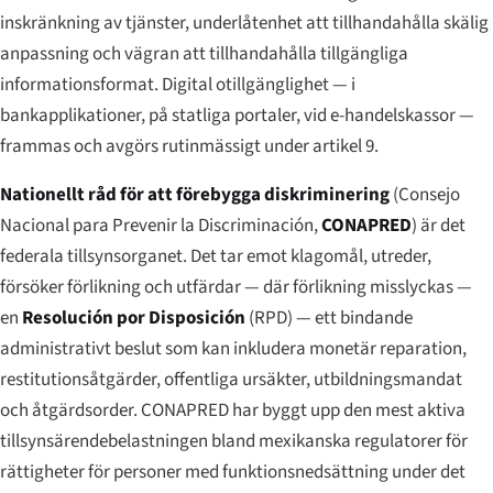
inskränkning av tjänster, underlåtenhet att tillhandahålla skälig
anpassning och vägran att tillhandahålla tillgängliga
informationsformat. Digital otillgänglighet — i
bankapplikationer, på statliga portaler, vid e-handelskassor —
frammas och avgörs rutinmässigt under artikel 9.
Nationellt råd för att förebygga diskriminering
(
Consejo
Nacional para Prevenir la Discriminación
,
CONAPRED
) är det
federala tillsynsorganet. Det tar emot klagomål, utreder,
försöker förlikning och utfärdar — där förlikning misslyckas —
en
Resolución por Disposición
(RPD) — ett bindande
administrativt beslut som kan inkludera monetär reparation,
restitutionsåtgärder, offentliga ursäkter, utbildningsmandat
och åtgärdsorder. CONAPRED har byggt upp den mest aktiva
tillsynsärendebelastningen bland mexikanska regulatorer för
rättigheter för personer med funktionsnedsättning under det