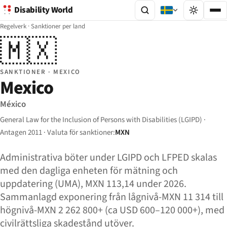
Disability World
Regelverk
·
Sanktioner per land
🇲🇽
SANKTIONER · MEXICO
Mexico
México
General Law for the Inclusion of Persons with Disabilities (LGIPD) ·
Antagen 2011 · Valuta för sanktioner:
MXN
Administrativa böter under LGIPD och LFPED skalas
med den dagliga enheten för mätning och
uppdatering (UMA), MXN 113,14 under 2026.
Sammanlagd exponering från lågnivå-MXN 11 314 till
högnivå-MXN 2 262 800+ (ca USD 600–120 000+), med
civilrättsliga skadestånd utöver.