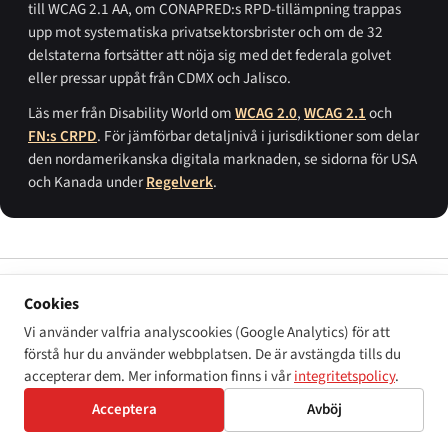
till WCAG 2.1 AA, om CONAPRED:s RPD-tillämpning trappas
upp mot systematiska privatsektorsbrister och om de 32
delstaterna fortsätter att nöja sig med det federala golvet
eller pressar uppåt från CDMX och Jalisco.
Läs mer från Disability World om
WCAG 2.0
,
WCAG 2.1
och
FN:s CRPD
. För jämförbar detaljnivå i jurisdiktioner som delar
den nordamerikanska digitala marknaden, se sidorna för USA
och Kanada under
Regelverk
.
PRIMÄRA KÄLLOR
Cookies
Mexikos politiska konstitution (
Constitución Política de los Estados
Vi använder valfria analyscookies (Google Analytics) för att
Unidos Mexicanos
), artiklarna 1 och 4, i den form de fick efter den 10
förstå hur du använder webbplatsen. De är avstängda tills du
juni 2011 mänskliga rättighetsreformen.
accepterar dem. Mer information finns i vår
integritetspolicy
.
Allmän lag om inkludering av personer med funktionsnedsättning (
Ley
General para la Inclusión de las Personas con Discapacidad
),
Acceptera
Avböj
publicerad i
Diario Oficial de la Federación
den 30 maj 2011, med