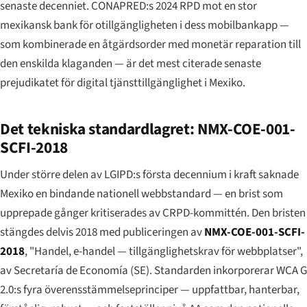
senaste decenniet. CONAPRED:s 2024 RPD mot en stor
mexikansk bank för otillgängligheten i dess mobilbankapp —
som kombinerade en åtgärdsorder med monetär reparation till
den enskilda klaganden — är det mest citerade senaste
prejudikatet för digital tjänsttillgänglighet i Mexiko.
Det tekniska standardlagret: NMX-COE-001-
SCFI-2018
Under större delen av LGIPD:s första decennium i kraft saknade
Mexiko en bindande nationell webbstandard — en brist som
upprepade gånger kritiserades av CRPD-kommittén. Den bristen
stängdes delvis 2018 med publiceringen av
NMX-COE-001-SCFI-
2018
, "Handel, e-handel — tillgänglighetskrav för webbplatser",
av Secretaría de Economía (SE). Standarden inkorporerar WCA G
2.0:s fyra överensstämmelseprinciper — uppfattbar, hanterbar,