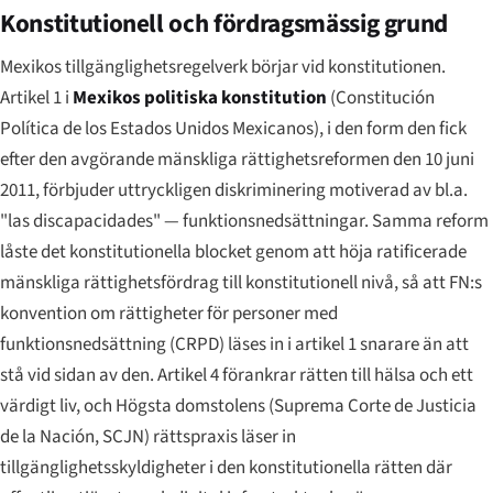
Konstitutionell och fördragsmässig grund
Mexikos tillgänglighetsregelverk börjar vid konstitutionen.
Artikel 1 i
Mexikos politiska konstitution
(
Constitución
Política de los Estados Unidos Mexicanos
), i den form den fick
efter den avgörande mänskliga rättighetsreformen den 10 juni
2011, förbjuder uttryckligen diskriminering motiverad av bl.a.
"las discapacidades"
— funktionsnedsättningar. Samma reform
låste det konstitutionella blocket genom att höja ratificerade
mänskliga rättighetsfördrag till konstitutionell nivå, så att FN:s
konvention om rättigheter för personer med
funktionsnedsättning (CRPD) läses in i artikel 1 snarare än att
stå vid sidan av den. Artikel 4 förankrar rätten till hälsa och ett
värdigt liv, och Högsta domstolens (
Suprema Corte de Justicia
de la Nación
, SCJN) rättspraxis läser in
tillgänglighetsskyldigheter i den konstitutionella rätten där