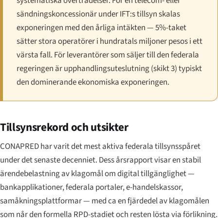
systematiska överträdelser. För en telecom- eller
sändningskoncessionär under IFT:s tillsyn skalas
exponeringen med den årliga intäkten — 5%-taket
sätter stora operatörer i hundratals miljoner pesos i ett
värsta fall. För leverantörer som säljer till den federala
regeringen är upphandlingsuteslutning (skikt 3) typiskt
den dominerande ekonomiska exponeringen.
Tillsynsrekord och utsikter
CONAPRED har varit det mest aktiva federala tillsynsspåret
under det senaste decenniet. Dess årsrapport visar en stabil
ärendebelastning av klagomål om digital tillgänglighet —
bankapplikationer, federala portaler, e-handelskassor,
samåkningsplattformar — med ca en fjärdedel av klagomålen
som når den formella RPD-stadiet och resten lösta via förlikning.