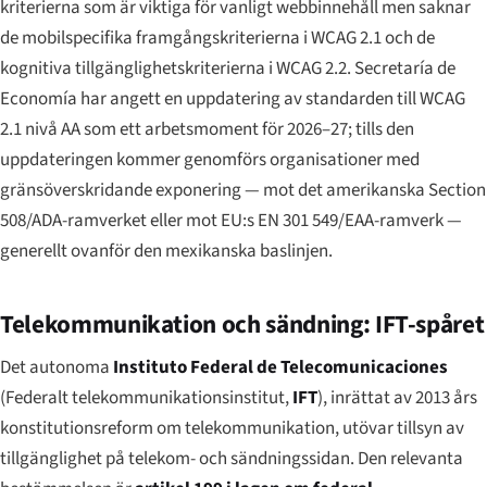
kriterierna som är viktiga för vanligt webbinnehåll men saknar
de mobilspecifika framgångskriterierna i WCAG 2.1 och de
kognitiva tillgänglighetskriterierna i WCAG 2.2. Secretaría de
Economía har angett en uppdatering av standarden till WCAG
2.1 nivå AA som ett arbetsmoment för 2026–27; tills den
uppdateringen kommer genomförs organisationer med
gränsöverskridande exponering — mot det amerikanska Section
508/ADA-ramverket eller mot EU:s EN 301 549/EAA-ramverk —
generellt ovanför den mexikanska baslinjen.
Telekommunikation och sändning: IFT-spåret
Det autonoma
Instituto Federal de Telecomunicaciones
(Federalt telekommunikationsinstitut,
IFT
), inrättat av 2013 års
konstitutionsreform om telekommunikation, utövar tillsyn av
tillgänglighet på telekom- och sändningssidan. Den relevanta