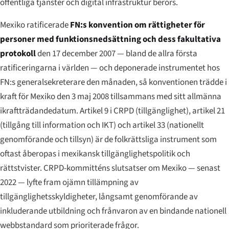
offentliga tjänster och digital infrastruktur berörs.
Mexiko ratificerade
FN:s konvention om rättigheter för
personer med funktionsnedsättning och dess fakultativa
protokoll
den 17 december 2007 — bland de allra första
ratificeringarna i världen — och deponerade instrumentet hos
FN:s generalsekreterare den månaden, så konventionen trädde i
kraft för Mexiko den 3 maj 2008 tillsammans med sitt allmänna
ikraftträdandedatum. Artikel 9 i CRPD (tillgänglighet), artikel 21
(tillgång till information och IKT) och artikel 33 (nationellt
genomförande och tillsyn) är de folkrättsliga instrument som
oftast åberopas i mexikansk tillgänglighetspolitik och
rättstvister. CRPD-kommitténs slutsatser om Mexiko — senast
2022 — lyfte fram ojämn tillämpning av
tillgänglighetsskyldigheter, långsamt genomförande av
inkluderande utbildning och frånvaron av en bindande nationell
webbstandard som prioriterade frågor.