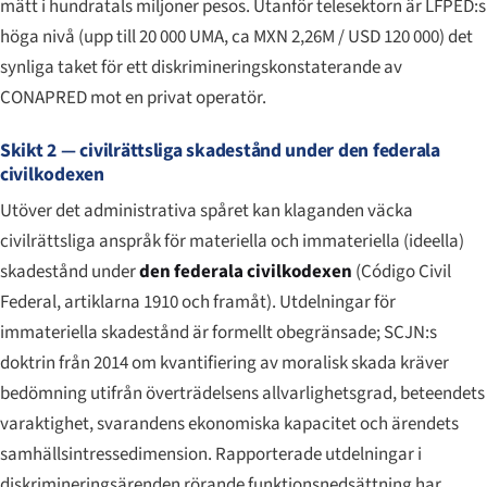
mätt i hundratals miljoner pesos. Utanför telesektorn är LFPED:s
höga nivå (upp till 20 000 UMA, ca MXN 2,26M / USD 120 000) det
synliga taket för ett diskrimineringskonstaterande av
CONAPRED mot en privat operatör.
Skikt 2 — civilrättsliga skadestånd under den federala
civilkodexen
Utöver det administrativa spåret kan klaganden väcka
civilrättsliga anspråk för materiella och immateriella (ideella)
skadestånd under
den federala civilkodexen
(
Código Civil
Federal
, artiklarna 1910 och framåt). Utdelningar för
immateriella skadestånd är formellt obegränsade; SCJN:s
doktrin från 2014 om kvantifiering av moralisk skada kräver
bedömning utifrån överträdelsens allvarlighetsgrad, beteendets
varaktighet, svarandens ekonomiska kapacitet och ärendets
samhällsintressedimension. Rapporterade utdelningar i
diskrimineringsärenden rörande funktionsnedsättning har