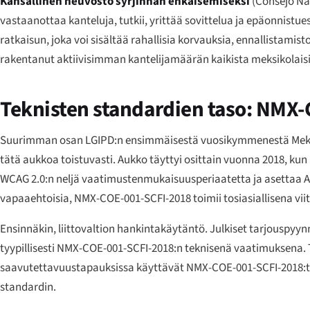
Kansallinen neuvosto syrjinnän ehkäisemiseksi
(
Consejo Nac
vastaanottaa kanteluja, tutkii, yrittää sovittelua ja epäonnistu
ratkaisun, joka voi sisältää rahallisia korvauksia, ennallistami
rakentanut aktiivisimman kantelijamäärän kaikista meksikolai
Teknisten standardien taso: NMX
Suurimman osan LGIPD:n ensimmäisestä vuosikymmenestä Meksiko
tätä aukkoa toistuvasti. Aukko täyttyi osittain vuonna 2018, ku
WCAG 2.0:n neljä vaatimustenmukaisuusperiaatetta ja asettaa A-
vapaaehtoisia, NMX-COE-001-SCFI-2018 toimii tosiasiallisena vii
Ensinnäkin, liittovaltion hankintakäytäntö. Julkiset tarjouspyynn
tyypillisesti NMX-COE-001-SCFI-2018:n teknisenä vaatimuksena.
saavutettavuustapauksissa käyttävät NMX-COE-001-SCFI-2018:ta 
standardin.