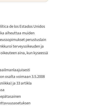
lítica de los Estados Unidos
onka aiheuttaa muiden
ikeussopimukset perustuslain
ankkuroi terveysoikeuden ja
 oikeuteen aina, kun kyseessä
aailmanlaajuisesti
ikon osalta voimaan 3.5.2008
iikka) ja 33 artikla
ssa
n epätasainen
tettavuusasetuksen