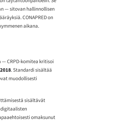
ltion täytäntöönpanoelin. Se
 — sitovan hallinnollisen
ausmääräyksiä. CONAPRED on
sikymmenen aikana.
 — CRPD-komitea kritisoi
-2018
. Standardi sisältää
ovat muodollisesti
ittämisestä sisältävät
digitaalisten
vapaaehtoisesti omaksunut