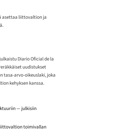
 asettaa liittovaltion ja
ä.
 julkaistu
Diario Oficial de la
Peräkkäiset uudistukset
n tasa-arvo-oikeuslaki, joka
altion kehyksen kanssa.
tuuriin — julkisiin
ittovaltion toimivallan