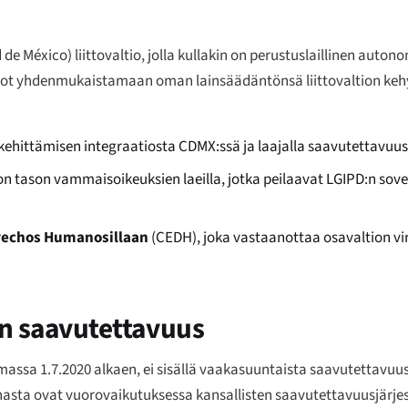
de México) liittovaltio, jolla kullakin on perustuslaillinen auto
avaltiot yhdenmukaistamaan oman lainsäädäntönsä liittovaltion ke
kehittämisen integraatiosta CDMX:ssä ja laajalla saavutettavuus
on tason vammaisoikeuksien laeilla, jotka peilaavat LGIPD:n sove
erechos Humanosillaan
(CEDH), joka vastaanottaa osavaltion v
nen saavutettavuus
assa 1.7.2020 alkaen, ei sisällä vaakasuuntaista saavutettavuus
nnasta ovat vuorovaikutuksessa kansallisten saavutettavuusjärje