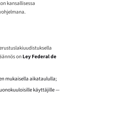
on kansallisessa
lyohjelmana.
perustuslakiuudistuksella
 säännös on
Ley Federal de
en mukaisella aikataululla;
nokuuloisille käyttäjille —