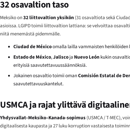
32 osavaltion taso
Meksiko on
32 liittovaltion yksikön
(31 osavaltiota sekä Ciudad 
asioissa. LGIPD toimii liittovaltion lattiana: se velvoittaa os
niitä menemästä pidemmälle.
Ciudad de México
omalla lailla vammaisten henkilöiden 
Estado de México
,
Jalisco
ja
Nuevo León
kukin osavalti
erityisiä saavutettavuussäännöksiä.
Jokainen osavaltio toimii oman
Comisión Estatal de D
saavutettavuuskantelut.
USMCA ja rajat ylittävä digitaali
Yhdysvallat–Meksiko–Kanada-sopimus
(USMCA / T-MEC), voim
digitaalisesta kaupasta ja 27 luku korruption vastaisesta toimi