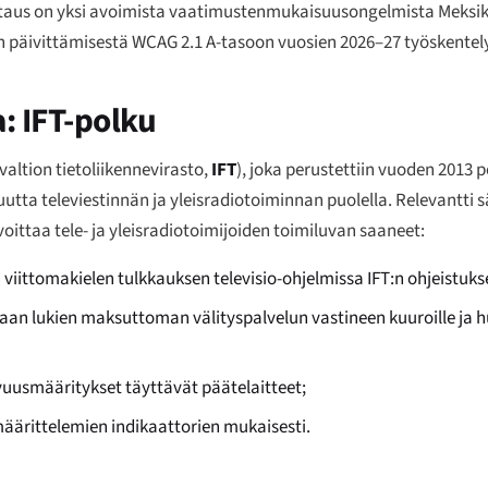
iittaus on yksi avoimista vaatimustenmukaisuusongelmista Meksik
n päivittämisestä WCAG 2.1 A-tasoon vuosien 2026–27 työskente
a: IFT-polku
ovaltion tietoliikennevirasto,
IFT
), joka perustettiin vuoden 2013 
uutta televiestinnän ja yleisradiotoiminnan puolella. Relevantti
lvoittaa tele- ja yleisradiotoimijoiden toimiluvan saaneet:
iittomakielen tulkkauksen televisio-ohjelmissa IFT:n ohjeistuks
 lukien maksuttoman välityspalvelun vastineen kuuroille ja huo
uusmääritykset täyttävät päätelaitteet;
äärittelemien indikaattorien mukaisesti.