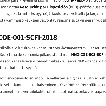
ional para Prevenir la Discriminación
,
CONAPRED
) on liittova
essaan antaa
Resolución por Disposición
(RPD) -päätöslauselman
stoimia, julkisia anteeksipyyntöjä, koulutusvelvoitteita ja korj
sista vammaisoikeuksien valvontaviranomaisista viimeisen vuo
-COE-001-SCFI-2018
lla ei ollut sitovaa kansallista verkkosaavutettavuusasetusta
n Secretaría de Economía julkaisi standardin
NMX-COE-001-SCFI
tason kansalliseksi viitevaatimukseksi. Vaikka NMX-standardit 
tteenä kahdesta syystä.
öt verkkosivustojen, mobiilisovellusten ja digitaalialustojen keh
 Toiseksi, kantelujen ratkaiseminen. CONAPRED:n RPD-päätökset 
aineellisena vertailukohtana siitä huolimatta, onko vastaaja 