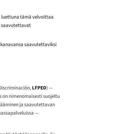
a luettuna tämä velvoittaa
, saavutettavat
n kanavansa saavutettaviksi
 Discriminación
,
LFPED
) —
s on nimenomaisesti suojeltu
epääminen ja saavutettavan
kassapalveluissa —