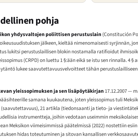
udellinen pohja
ikon yhdysvaltojen poliittisen perustuslain
(
Constitución Po
misoikeusuudistuksen jälkeen, kieltää nimenomaisesti syrjinnän, j
 lukitsi perustuslaillisen blokin nostamalla ratifioidut ihmiso
ssopimus (CRPD) on luettu 1 §:ään eikä se istu sen rinnalla. 4 § 
ytäntö lukee saavutettavuusvelvoitteet tähän perustuslailliseen
evan yleissopimuksen ja sen lisäpöytäkirjan
17.12.2007 — m
n pääsihteerille samana kuukautena, joten yleissopimus tuli Meks
avutettavuus), 21 artikla (tiedonsaanti ja tieto- ja viestintätekn
udellisia instrumentteja, joihin vedotaan useimmin meksikolaise
ean Meksikon viimeisimmissä päätelmissä (2022) nostettiin esii
utuksen hidas toteutuminen ja sitovan kansallisen verkkosaavu