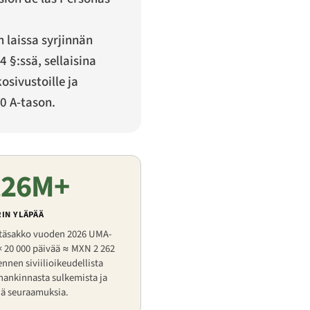
 laissa syrjinnän
 §:ssä, sellaisina
sivustoille ja
0 A-tason.
,26M+
IN YLÄPÄÄ
ntäsakko vuoden 2026 UMA-
× 20 000 päivää ≈ MXN 2 262
nnen siviilioikeudellista
hankinnasta sulkemista ja
siä seuraamuksia.