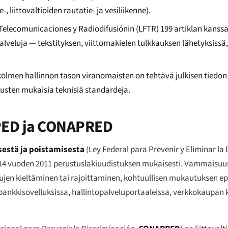
e-, liittovaltioiden rautatie- ja vesiliikenne).
Telecomunicaciones y Radiodifusiónin (LFTR) 199 artiklan kanss
lveluja — tekstityksen, viittomakielen tulkkauksen lähetyksissä
kolmen hallinnon tason viranomaisten on tehtävä julkisen tiedo
usten mukaisia teknisiä standardeja.
FPED ja CONAPRED
isestä ja poistamisesta
(
Ley Federal para Prevenir y Eliminar la
014 vuoden 2011 perustuslakiuudistuksen mukaisesti. Vammaisuu
elujen kieltäminen tai rajoittaminen, kohtuullisen mukautuksen 
ankkisovelluksissa, hallintopalveluportaaleissa, verkkokaupan 