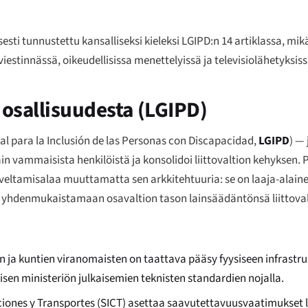
lisesti tunnustettu kansalliseksi kieleksi LGIPD:n 14 artiklassa, mikä
viestinnässä, oikeudellisissa menettelyissä ja televisiolähetyksiss
 osallisuudesta (LGIPD)
al para la Inclusión de las Personas con Discapacidad
,
LGIPD
) —
n vammaisista henkilöistä ja konsolidoi liittovaltion kehyksen. 
oveltamisalaa muuttamatta sen arkkitehtuuria: se on laaja-alaine
ikköä yhdenmukaistamaan osavaltion tason lainsäädäntönsä liittov
en ja kuntien viranomaisten on taattava pääsy fyysiseen infrastruk
isen ministeriön julkaisemien teknisten standardien nojalla.
iones y Transportes (SICT) asettaa saavutettavuusvaatimukset li