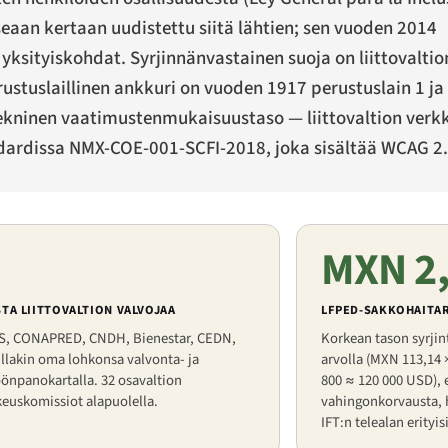
useaan kertaan uudistettu siitä lähtien; sen vuoden 2014
ksityiskohdat. Syrjinnänvastainen suoja on liittovaltion
stuslaillinen ankkuri on vuoden 1917 perustuslain 1 ja 4
ekninen vaatimustenmukaisuustaso — liittovaltion verkko
ndardissa NMX-COE-001-SCFI-2018, joka sisältää WCAG 2.
MXN 2
STA LIITTOVALTION VALVOJAA
LFPED-SAKKOHAITAR
, CONAPRED, CNDH, Bienestar, CEDN,
Korkean tason syrji
llakin oma lohkonsa valvonta- ja
arvolla (MXN 113,14 
önpanokartalla. 32 osavaltion
800 ≈ 120 000 USD), e
euskomissiot alapuolella.
vahingonkorvausta, 
IFT:n telealan erityi