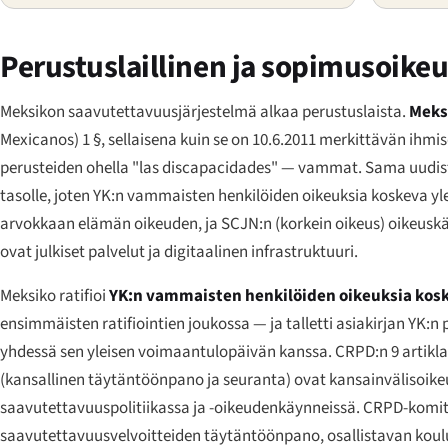
Perustuslaillinen ja sopimusoike
Meksikon saavutettavuusjärjestelmä alkaa perustuslaista.
Meks
Mexicanos
) 1 §, sellaisena kuin se on 10.6.2011 merkittävän ih
perusteiden ohella
"las discapacidades"
— vammat. Sama uudistus
tasolle, joten YK:n vammaisten henkilöiden oikeuksia koskeva ylei
arvokkaan elämän oikeuden, ja SCJN:n (korkein oikeus) oikeuskä
ovat julkiset palvelut ja digitaalinen infrastruktuuri.
Meksiko ratifioi
YK:n vammaisten henkilöiden oikeuksia kosk
ensimmäisten ratifiointien joukossa — ja talletti asiakirjan YK:
yhdessä sen yleisen voimaantulopäivän kanssa. CRPD:n 9 artikla (sa
(kansallinen täytäntöönpano ja seuranta) ovat kansainvälisoike
saavutettavuuspolitiikassa ja -oikeudenkäynneissä. CRPD-komit
saavutettavuusvelvoitteiden täytäntöönpano, osallistavan koul