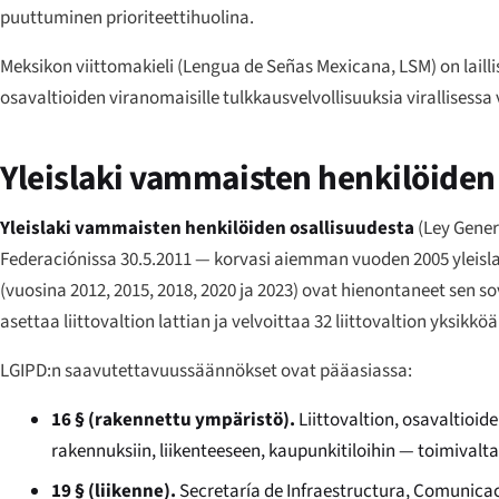
puuttuminen prioriteettihuolina.
Meksikon viittomakieli (
Lengua de Señas Mexicana
, LSM) on lail
osavaltioiden viranomaisille tulkkausvelvollisuuksia virallisessa 
Yleislaki vammaisten henkilöiden
Yleislaki vammaisten henkilöiden osallisuudesta
(
Ley Gener
Federaciónissa
30.5.2011 — korvasi aiemman vuoden 2005 yleislai
(vuosina 2012, 2015, 2018, 2020 ja 2023) ovat hienontaneet sen s
asettaa liittovaltion lattian ja velvoittaa 32 liittovaltion yks
LGIPD:n saavutettavuussäännökset ovat pääasiassa:
16 § (rakennettu ympäristö).
Liittovaltion, osavaltioid
rakennuksiin, liikenteeseen, kaupunkitiloihin — toimivalta
19 § (liikenne).
Secretaría de Infraestructura, Comunicac