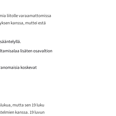
nomia liitolle varaamattomissa
hyksen kanssa, muttei estä
sääntelyllä.
ltamisalaa lisäten osavaltion
iranomaisia koskevat
lukua, mutta sen 19 luku
stelmien kanssa. 19 luvun