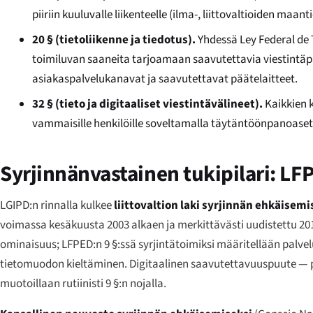
piiriin kuuluvalle liikenteelle (ilma-, liittovaltioiden maanti
20 § (tietoliikenne ja tiedotus).
Yhdessä Ley Federal de 
toimiluvan saaneita tarjoamaan saavutettavia viestintäpa
asiakaspalvelukanavat ja saavutettavat päätelaitteet.
32 § (tieto ja digitaaliset viestintävälineet).
Kaikkien 
vammaisille henkilöille soveltamalla täytäntöönpanoaset
Syrjinnänvastainen tukipilari: L
LGIPD:n rinnalla kulkee
liittovaltion laki syrjinnän ehkäisem
voimassa kesäkuusta 2003 alkaen ja merkittävästi uudistettu 2
ominaisuus; LFPED:n 9 §:ssä syrjintätoimiksi määritellään palv
tietomuodon kieltäminen. Digitaalinen saavutettavuuspuute — p
muotoillaan rutiinisti 9 §:n nojalla.