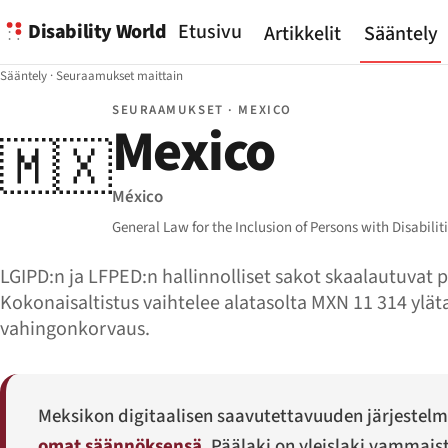
Disability World
Etusivu
Artikkelit
Sääntely
Sääntely
·
Seuraamukset maittain
SEURAAMUKSET · MEXICO
Mexico
🇲🇽
México
General Law for the Inclusion of Persons with Disabili
LGIPD:n ja LFPED:n hallinnolliset sakot skaalautuvat p
Kokonaisaltistus vaihtelee alatasolta MXN 11 314 yläta
vahingonkorvaus.
Meksikon digitaalisen saavutettavuuden järjestel
omat säännöksensä
. Päälaki on yleislaki vammais