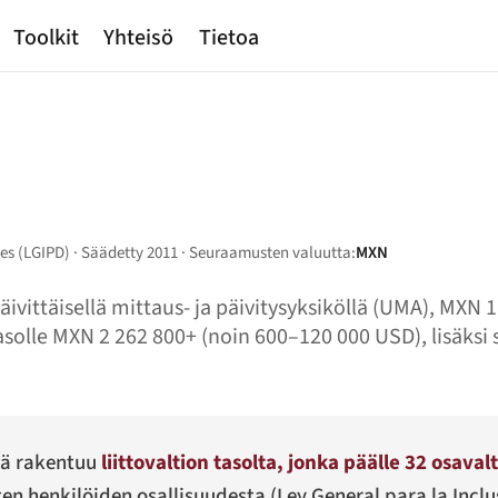
Toolkit
Yhteisö
Tietoa
ties (LGIPD) · Säädetty 2011 · Seuraamusten valuutta:
MXN
äivittäisellä mittaus- ja päivitysyksiköllä (UMA), MXN
solle MXN 2 262 800+ (noin 600–120 000 USD), lisäksi s
mä rakentuu
liittovaltion tasolta, jonka päälle 32 osaval
ten henkilöiden osallisuudesta (
Ley General para la Inclu