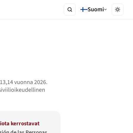
Suomi
 113,14 vuonna 2026.
iviilioikeudellinen
tiota kerrostavat
sión de las Personas