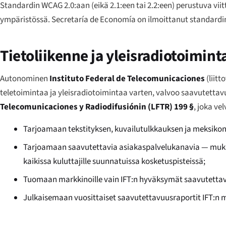
Standardin WCAG 2.0:aan (eikä 2.1:een tai 2.2:een) perustuva v
ympäristössä. Secretaría de Economía on ilmoittanut standardi
Tietoliikenne ja yleisradiotoimint
Autonominen
Instituto Federal de Telecomunicaciones
(liitt
teletoimintaa ja yleisradiotoimintaa varten, valvoo saavutettav
Telecomunicaciones y Radiodifusiónin (LFTR) 199 §
, joka ve
Tarjoamaan tekstityksen, kuvailutulkkauksen ja meksikon v
Tarjoamaan saavutettavia asiakaspalvelukanavia — mukaan
kaikissa kuluttajille suunnatuissa kosketuspisteissä;
Tuomaan markkinoille vain IFT:n hyväksymät saavutettav
Julkaisemaan vuosittaiset saavutettavuusraportit IFT:n m