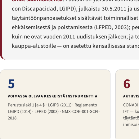
con Discapacidad
, LGIPD), julkaistu 30.5.2011 ja 
täytäntöönpanoasetukset sisältävät toiminnalliset y
ehkäisemisestä ja poistamisesta (LFPED, 2003); peru
kuin ne ovat vuoden 2011 uudistuksen jälkeen; ja t
kauppa-alustoille — on asetettu kansallisessa sta
5
6
VOIMASSA OLEVAA KESKEISTÄ INSTRUMENTTIA
AKTIIVI
Perustuslaki 1 ja 4 § · LGIPD (2011) · Reglamento
CONADIS
LGIPD (2014) · LFPED (2003) · NMX-COE-001-SCFI-
IFT — ku
2018.
täytäntö
ihmisoik