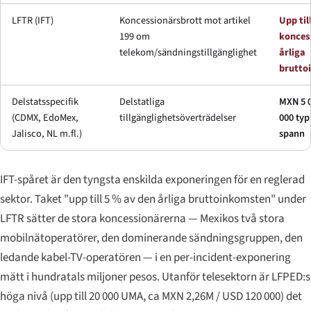
LFTR (IFT)
Koncessionärsbrott mot artikel
Upp til
199 om
konces
telekom/sändningstillgänglighet
årliga
brutto
Delstatsspecifik
Delstatliga
MXN 5 0
(CDMX, EdoMex,
tillgänglighetsöverträdelser
000 typ
Jalisco, NL m.fl.)
spann
IFT-spåret är den tyngsta enskilda exponeringen för en reglerad
sektor. Taket "upp till 5 % av den årliga bruttoinkomsten" under
LFTR sätter de stora koncessionärerna — Mexikos två stora
mobilnätoperatörer, den dominerande sändningsgruppen, den
ledande kabel-TV-operatören — i en per-incident-exponering
mätt i hundratals miljoner pesos. Utanför telesektorn är LFPED:s
höga nivå (upp till 20 000 UMA, ca MXN 2,26M / USD 120 000) det