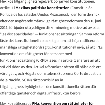
Mexikos tillgänglighetsregelverk börjar vid konstitutionen.
Artikel 1 i
Mexikos politiska konstitution
(
Constitución
Política de los Estados Unidos Mexicanos
), i den form den fick
efter den avgörande mänskliga rättighetsreformen den 10 juni
2011, förbjuder uttryckligen diskriminering motiverad av bl.a.
"las discapacidades"
— funktionsnedsättningar. Samma reform
låste det konstitutionella blocket genom att höja ratificerade
mänskliga rättighetsfördrag till konstitutionell nivå, så att FN:s
konvention om rättigheter för personer med
funktionsnedsättning (CRPD) läses in i artikel 1 snarare än att
stå vid sidan av den. Artikel 4 förankrar rätten till hälsa och ett
värdigt liv, och Högsta domstolens (
Suprema Corte de Justicia
de la Nación
, SCJN) rättspraxis läser in
tillgänglighetsskyldigheter i den konstitutionella rätten där
offentliga tjänster och digital infrastruktur berörs.
Mexiko ratificerade
FN:s konvention om rättigheter för