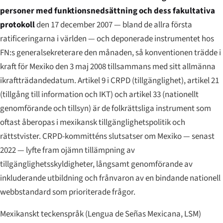
personer med funktionsnedsättning och dess fakultativa
protokoll
den 17 december 2007 — bland de allra första
ratificeringarna i världen — och deponerade instrumentet hos
FN:s generalsekreterare den månaden, så konventionen trädde i
kraft för Mexiko den 3 maj 2008 tillsammans med sitt allmänna
ikraftträdandedatum. Artikel 9 i CRPD (tillgänglighet), artikel 21
(tillgång till information och IKT) och artikel 33 (nationellt
genomförande och tillsyn) är de folkrättsliga instrument som
oftast åberopas i mexikansk tillgänglighetspolitik och
rättstvister. CRPD-kommitténs slutsatser om Mexiko — senast
2022 — lyfte fram ojämn tillämpning av
tillgänglighetsskyldigheter, långsamt genomförande av
inkluderande utbildning och frånvaron av en bindande nationell
webbstandard som prioriterade frågor.
Mexikanskt teckenspråk (
Lengua de Señas Mexicana
, LSM)