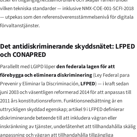
utser en tillgänglighetssamordnare och skapar ramen under
vilken tekniska standarder — inklusive NMX-COE-001-SCFI-2018
— utpekas som den referensöverensstämmelsenivå för digitala
förvaltanstjänster.
Det antidiskriminerande skyddsnätet: LFPED
och CONAPRED
Parallellt med LGIPD löper
den federala lagen för att
förebygga och eliminera diskriminering
(
Ley Federal para
Prevenir y Eliminar la Discriminación
,
LFPED
) — i kraft sedan
juni 2003 och väsentligen reformerad 2014 för att anpassas till
2011 års konstitutionsreform. Funktionsnedsättning är en
uttryckligen skyddad egenskap; artikel 9 i LFPED definierar
diskriminerande beteende till att inkludera vägran eller
inskränkning av tjänster, underlåtenhet att tillhandahålla skälig
anpassning och vägran att tillhandahålla tillgängliga