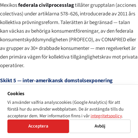
Mexikos
federala civilprocesslag
tillåter grupptalan (
acciones
colectivas
) under artiklarna 578–626, introducerade av 2011 års
kollektiva prövningsreform. Talerätten är begränsad — talan
kan väckas av behöriga konsumentföreningar, av den federala
konsumentskyddsmyndigheten (PROFECO), av CONAPRED eller
av grupper av 30+ drabbade konsumenter — men regelverket är
den primära vägen för kollektiva tillgänglighetskrav mot privata
operatörer.
Skikt 5 — inter-amerikansk domstolsexponering
(statsnivå)
Cookies
För systematiska brister som kan tillskrivas den mexikanska
Vi använder valfria analyscookies (Google Analytics) för att
staten kan klaganden uttömma inhemska rättsmedel och gå
förstå hur du använder webbplatsen. De är avstängda tills du
vidare till
Inter-Amerikanska kommissionen för mänskliga
accepterar dem. Mer information finns i vår
integritetspolicy
.
rättigheter
(IACHR) och slutligen till
Inter-Amerikanska
Acceptera
Avböj
domstolen för mänskliga rättigheter
(IACtHR), med Mexiko