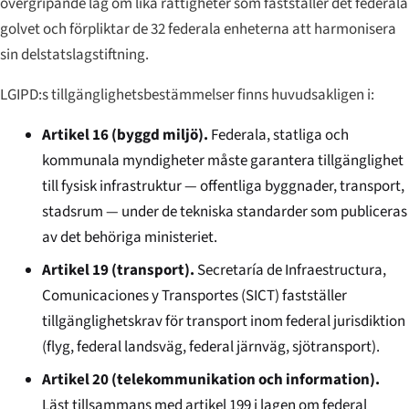
övergripande lag om lika rättigheter som fastställer det federala
golvet och förpliktar de 32 federala enheterna att harmonisera
sin delstatslagstiftning.
LGIPD:s tillgänglighetsbestämmelser finns huvudsakligen i:
Artikel 16 (byggd miljö).
Federala, statliga och
kommunala myndigheter måste garantera tillgänglighet
till fysisk infrastruktur — offentliga byggnader, transport,
stadsrum — under de tekniska standarder som publiceras
av det behöriga ministeriet.
Artikel 19 (transport).
Secretaría de Infraestructura,
Comunicaciones y Transportes (SICT) fastställer
tillgänglighetskrav för transport inom federal jurisdiktion
(flyg, federal landsväg, federal järnväg, sjötransport).
Artikel 20 (telekommunikation och information).
Läst tillsammans med artikel 199 i lagen om federal