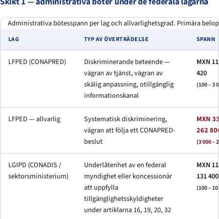
Skikt 1 — administrativa böter under de federala lagarna
Administrativa bötesspann per lag och allvarlighetsgrad. Primära belop
LAG
TYP AV ÖVERTRÄDELSE
SPANN
LFPED (CONAPRED)
Diskriminerande beteende —
MXN 11 
vägran av tjänst, vägran av
420
skälig anpassning, otillgänglig
(100 – 3
informationskanal
LFPED — allvarlig
Systematisk diskriminering,
MXN 33
vägran att följa ett CONAPRED-
262 80
beslut
(3 000 – 
LGIPD (CONADIS /
Underlåtenhet av en federal
MXN 11 
sektorsministerium)
myndighet eller koncessionär
131 400
att uppfylla
(100 – 1
tillgänglighetsskyldigheter
under artiklarna 16, 19, 20, 32