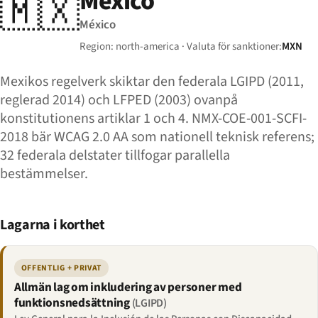
Mexico
🇲🇽
México
Region: north-america · Valuta för sanktioner:
MXN
Mexikos regelverk skiktar den federala LGIPD (2011,
reglerad 2014) och LFPED (2003) ovanpå
konstitutionens artiklar 1 och 4. NMX-COE-001-SCFI-
2018 bär WCAG 2.0 AA som nationell teknisk referens;
32 federala delstater tillfogar parallella
bestämmelser.
Lagarna i korthet
OFFENTLIG + PRIVAT
Allmän lag om inkludering av personer med
funktionsnedsättning
(LGIPD)