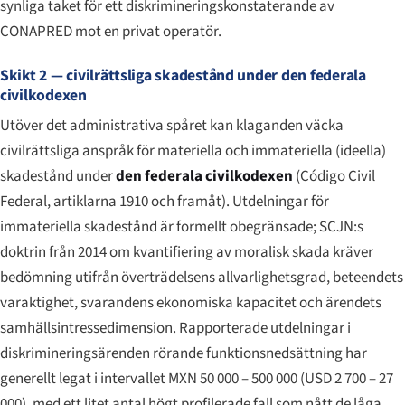
synliga taket för ett diskrimineringskonstaterande av
CONAPRED mot en privat operatör.
Skikt 2 — civilrättsliga skadestånd under den federala
civilkodexen
Utöver det administrativa spåret kan klaganden väcka
civilrättsliga anspråk för materiella och immateriella (ideella)
skadestånd under
den federala civilkodexen
(
Código Civil
Federal
, artiklarna 1910 och framåt). Utdelningar för
immateriella skadestånd är formellt obegränsade; SCJN:s
doktrin från 2014 om kvantifiering av moralisk skada kräver
bedömning utifrån överträdelsens allvarlighetsgrad, beteendets
varaktighet, svarandens ekonomiska kapacitet och ärendets
samhällsintressedimension. Rapporterade utdelningar i
diskrimineringsärenden rörande funktionsnedsättning har
generellt legat i intervallet MXN 50 000 – 500 000 (USD 2 700 – 27
000), med ett litet antal högt profilerade fall som nått de låga