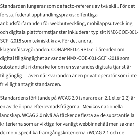
Standarden fungerar som de facto-referens av två skäl. För det
första, federal upphandlingspraxis: offentliga
anbudsförfaranden för webbutveckling, mobilappsutveckling
och digitala plattformstjänster inkluderar typiskt NMX-COE-001-
SCFI-2018 som tekniskt krav. För det andra,
klagomålsavgöranden: CONAPRED:s RPD:er i ärenden om
digital tillgänglighet använder NMX-COE-001-SCFI-2018 som
substantiellt riktmärke för om en svarandes digitala tjänst är
tillgänglig — även när svaranden är en privat operatör som inte
frivilligt antagit standarden.
Standardens förlitande på WCAG 2.0 (snarare än 2.1 eller 2.2) är
en av de öppna efterlevnadsfrågorna i Mexikos nationella
landskap. WCAG 2.0 nivå AA täcker de flesta av de substantiella
kriterierna som är viktiga för vanligt webbinnehåll men saknar
de mobilspecifika framgångskriterierna i WCAG 2.1 och de