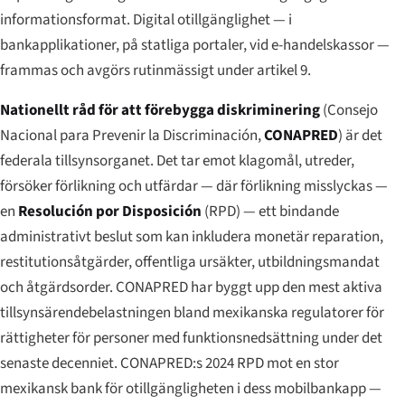
informationsformat. Digital otillgänglighet — i
bankapplikationer, på statliga portaler, vid e-handelskassor —
frammas och avgörs rutinmässigt under artikel 9.
Nationellt råd för att förebygga diskriminering
(
Consejo
Nacional para Prevenir la Discriminación
,
CONAPRED
) är det
federala tillsynsorganet. Det tar emot klagomål, utreder,
försöker förlikning och utfärdar — där förlikning misslyckas —
en
Resolución por Disposición
(RPD) — ett bindande
administrativt beslut som kan inkludera monetär reparation,
restitutionsåtgärder, offentliga ursäkter, utbildningsmandat
och åtgärdsorder. CONAPRED har byggt upp den mest aktiva
tillsynsärendebelastningen bland mexikanska regulatorer för
rättigheter för personer med funktionsnedsättning under det
senaste decenniet. CONAPRED:s 2024 RPD mot en stor
mexikansk bank för otillgängligheten i dess mobilbankapp —