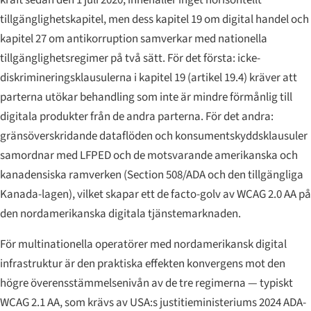
kraft sedan den 1 juli 2020, innehåller inget horisontellt
tillgänglighetskapitel, men dess kapitel 19 om digital handel och
kapitel 27 om antikorruption samverkar med nationella
tillgänglighetsregimer på två sätt. För det första: icke-
diskrimineringsklausulerna i kapitel 19 (artikel 19.4) kräver att
parterna utökar behandling som inte är mindre förmånlig till
digitala produkter från de andra parterna. För det andra:
gränsöverskridande dataflöden och konsumentskyddsklausuler
samordnar med LFPED och de motsvarande amerikanska och
kanadensiska ramverken (Section 508/ADA och den tillgängliga
Kanada-lagen), vilket skapar ett de facto-golv av WCAG 2.0 AA på
den nordamerikanska digitala tjänstemarknaden.
För multinationella operatörer med nordamerikansk digital
infrastruktur är den praktiska effekten konvergens mot den
högre överensstämmelsenivån av de tre regimerna — typiskt
WCAG 2.1 AA, som krävs av USA:s justitieministeriums 2024 ADA-