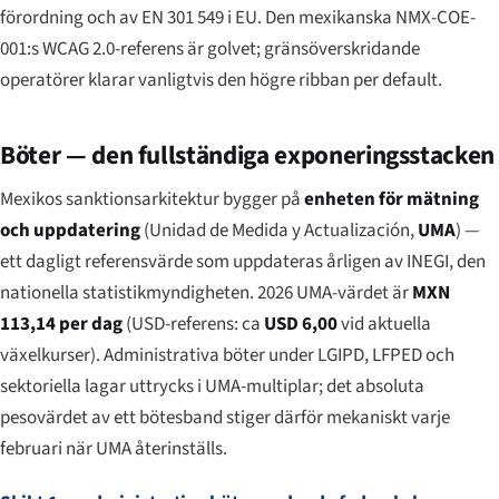
förordning och av EN 301 549 i EU. Den mexikanska NMX-COE-
001:s WCAG 2.0-referens är golvet; gränsöverskridande
operatörer klarar vanligtvis den högre ribban per default.
Böter — den fullständiga exponeringsstacken
Mexikos sanktionsarkitektur bygger på
enheten för mätning
och uppdatering
(
Unidad de Medida y Actualización
,
UMA
) —
ett dagligt referensvärde som uppdateras årligen av INEGI, den
nationella statistikmyndigheten. 2026 UMA-värdet är
MXN
113,14 per dag
(USD-referens: ca
USD 6,00
vid aktuella
växelkurser). Administrativa böter under LGIPD, LFPED och
sektoriella lagar uttrycks i UMA-multiplar; det absoluta
pesovärdet av ett bötesband stiger därför mekaniskt varje
februari när UMA återinställs.