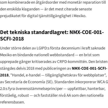
som kombinerade en åtgärdsorder med monetär reparation till
den enskilda klaganden — är det mest citerade senaste
prejudikatet för digital tjänsttillgänglighet i Mexiko.
Det tekniska standardlagret: NMX-COE-001-
SCFI-2018
Under större delen av LGIPD:s första decennium i kraft saknade
Mexiko en bindande nationell webbstandard — en brist som
upprepade gånger kritiserades av CRPD-kommittén. Den bristen
stängdes delvis 2018 med publiceringen av
NMX-COE-001-SCFI-
2018
, "Handel, e-handel — tillgänglighetskrav för webbplatser",
av Secretaría de Economía (SE). Standarden inkorporerar WCA G
2.0:s fyra överensstämmelseprinciper — uppfattbar, hanterbar,
förståelig, robust — och fastställer nivå AA som den nationella
referensbasen.