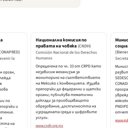
за
Национална комисия по
Мини
правата на човека
социа
(CNDH)
CONAPRED)
(Bienes
Comisión Nacional de los Derechos
Humanos
evenir la
Secreta
Определена по чл. 33 от CRPD като
Минист
независим механизъм за
н орган,
развит
мониторинг на съответствието
глежда
SEDESO
на Мексико с конвенцията. Издава
я
CONAD
препоръки до федерални и щатски
рова
програ
органи; публикува тематични
а
уврежд
доклади за приобщаващото
ии по
міжсек
образование, достъпността на
репоръки и
PNDIPD
изградената среда и цифровите
етение.
отчет
услуги.
а
www.gob
стта на
www.cndh.org.mx