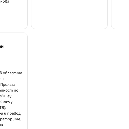
снова
ен
 в областта
 и
 Прилага
ъпност по
es">Ley
iones y
TR):
и и превод
ператорите,
на