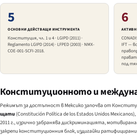
5
6
ОСНОВНИ ДЕЙСТВАЩИ ИНСТРУМЕНТА
АКТИВН
Конституция, чл. 1 и 4 · LGIPD (2011) ·
CONADIS
Reglamento LGIPD (2014) · LFPED (2003) · NMX-
IFT — в
COE-001-SCFI-2018.
правоп
прават
под тях
Конституционното и междуна
Режимът за достъпност в Мексико започва от Конституц
щати
(
Constitución Política de los Estados Unidos Mexicanos
)
2011 г., изрично забранява дискриминацията, мотивирана
закрепи конституционния блок, издигайки ратифицирани