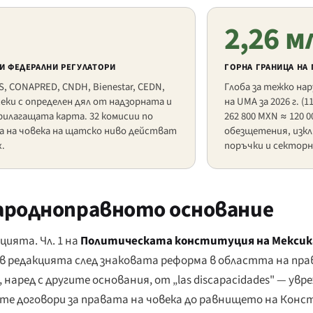
2,26 м
И ФЕДЕРАЛНИ РЕГУЛАТОРИ
ГОРНА ГРАНИЦА НА 
, CONAPRED, CNDH, Bienestar, CEDN,
Глоба за тежко н
секи с определен дял от надзорната и
на UMA за 2026 г. (1
рилагащата карта. 32 комисии по
262 800 MXN ≈ 120 
а на човека на щатско ниво действат
обезщетения, изк
.
поръчки и секторни
родноправното основание
ията. Чл. 1 на
Политическата конституция на Мексик
, в редакцията след знаковата реформа в областта на пра
, наред с другите основания, от
„las discapacidades"
— увре
те договори за правата на човека до равнището на Конс