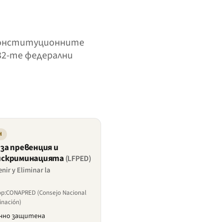
с конституционните
 32-те федерални
Н
за превенция и
дискриминацията
(LFPED)
nir y Eliminar la
р:CONAPRED (Consejo Nacional
inación)
ично защитена