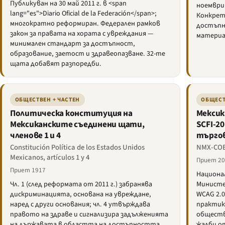
Публикуван на 30 май 2011 г. в <span
ноември 
lang="es">Diario Oficial de la Federación</span>;
Конкрет
многократно реформиран. Федерален рамков
достъпн
закон за правата на хората с увреждания —
материа
минимален стандарт за достъпност,
образование, заетост и здравеопазване. 32-те
щата добавят разпоредби.
ОБЩЕСТВЕН + ЧАСТЕН
ОБЩЕСТ
Политическа конституция на
Мексик
Мексиканските съединени щати,
SCFI-2
членове 1 и 4
търгов
Constitución Política de los Estados Unidos
NMX-COE
Mexicanos, artículos 1 y 4
Приет 201
Приет 1917
Национа
Чл. 1 (след реформата от 2011 г.) забранява
Министе
дискриминацията, основана на увреждане,
WCAG 2.0
наред с други основания; чл. 4 утвърждава
практик
правото на здраве и сигнализира задълженията
обществ
на държавата в областта на достъпността.
жалби о