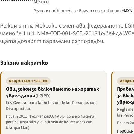
México
Регион: north-america · Валута на санкциите:
MXN
Режимът на Мексико съчетава федералните LGIPD 
членове 1 и 4. NMX-COE-001-SCFI-2018 въвежда W
щата добавят паралелни разпоредби.
Закони накратко
ОБЩЕСТВЕН + ЧАСТЕН
ОБЩЕСТ
Общ закон за включването на хората с
Правил
увреждания
за вкл
(LGIPD)
увреж
Ley General para la Inclusión de las Personas con
Discapacidad
Reglament
las Pers
Приет 2011 · Регулатор:CONADIS (Consejo Nacional
para el Desarrollo y la Inclusión de las Personas con
Приет 201
Discapacidad)
Правилни