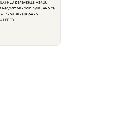
NAPRED разглежда жалби;
а недостъпност рутинно се
 дискриминационно
т LFPED.