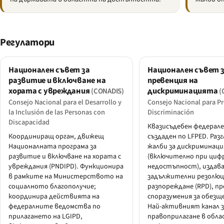
Регулатори
Национален съвет за
Национален съвет 
развитие и включване на
превенция на
хората с увреждания
дискриминацията
(CONADIS)
(
Consejo Nacional para el Desarrollo y
Consejo Nacional para Pr
la Inclusión de las Personas con
Discriminación
Discapacidad
Квазисъдебен федерале
Координиращ орган, движещ
създаден по LFPED. Раз
Националната програма за
жалби за дискриминаци
развитие и включване на хората с
(включително при циф
увреждания (PNDIPD). Функционира
недостъпност), издав
в рамките на Министерството на
задължителни резолюц
социалното благополучие;
разпореждане (RPD), п
координира действията на
споразумения за обезщ
федералните ведомства по
Най-активният канал з
прилагането на LGIPD,
правоприлагане в обла