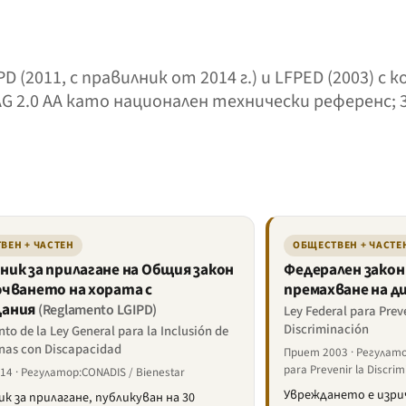
(2011, с правилник от 2014 г.) и LFPED (2003) 
CAG 2.0 AA като национален технически референс;
ВЕН + ЧАСТЕН
ОБЩЕСТВЕН + ЧАСТЕ
ник за прилагане на Общия закон
Федерален закон 
ючването на хората с
премахване на 
дания
(Reglamento LGIPD)
Ley Federal para Preve
Discriminación
o de la Ley General para la Inclusión de
onas con Discapacidad
Приет 2003 · Регулато
para Prevenir la Discrim
4 · Регулатор:CONADIS / Bienestar
Увреждането е изр
к за прилагане, публикуван на 30