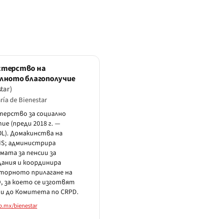
стерство на
лното благополучие
tar)
ría de Bienestar
ерство за социално
ие (преди 2018 г. —
L). Домакинства на
IS; администрира
мата за пенсии за
ания и координира
торното прилагане на
, за което се изготвят
и до Комитета по CRPD.
.mx/bienestar