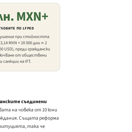
лн. MXN+
ГЛОБИТЕ ПО LFPED
арушение при стойността
13,14 MXN × 20 000 дни ≈ 2
000 USD), преди граждански
лючване от обществени
 санкции на IFT.
анските съединени
вата на човека от 10 юни
ждания. Същата реформа
титуцията, така че