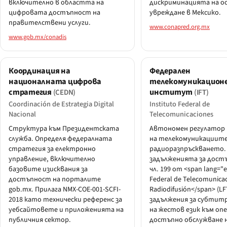
включително в областта на
дискриминацията на о
цифровата достъпност на
увреждане в Мексико.
правителствени услуги.
www.conapred.org.mx
www.gob.mx/conadis
Координация на
Федерален
националната цифрова
телекомуникацион
стратегия
институт
(CEDN)
(IFT)
Coordinación de Estrategia Digital
Instituto Federal de
Nacional
Telecomunicaciones
Структура към Президентската
Автономен регулатор
служба. Определя федералната
на телекомуникациите
стратегия за електронно
радиоразпръскването.
управление, включително
задълженията за дост
базовите изисквания за
чл. 199 от <span lang="
достъпност на порталите
Federal de Telecomunicac
gob.mx. Прилага NMX-COE-001-SCFI-
Radiodifusión</span> (LF
2018 като технически референс за
задължения за субтитр
уебсайтовете и приложенията на
на жестов език към о
публичния сектор.
достъпно обслужване 