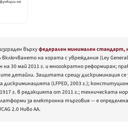
функции на
изграден върху
федерален минимален стандарт, н
а включването на хората с увреждания (
Ley General
ван на 30 май 2011 г. и многократно реформиран; пр
вните детайли. Защитата срещу дискриминация се
на дискриминацията (LFPED, 2003 г.); конституцио
 1917 г. в редакцията от 2011 г.; техническата нор
платформи за електронна търговия — е определен
AG 2.0 Ниво AA.