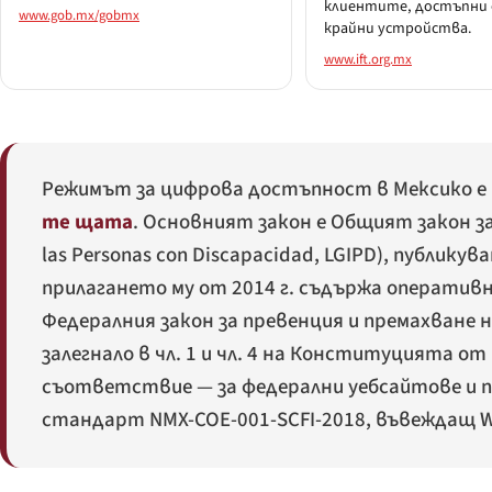
клиентите, достъпни 
www.gob.mx/gobmx
крайни устройства.
www.ift.org.mx
Режимът за цифрова достъпност в Мексико е 
те щата
. Основният закон е Общият закон з
las Personas con Discapacidad
, LGIPD), публику
прилагането му от 2014 г. съдържа операти
Федералния закон за превенция и премахване 
залегнало в чл. 1 и чл. 4 на Конституцията от
съответствие — за федерални уебсайтове и 
стандарт NMX-COE-001-SCFI-2018, въвеждащ WC