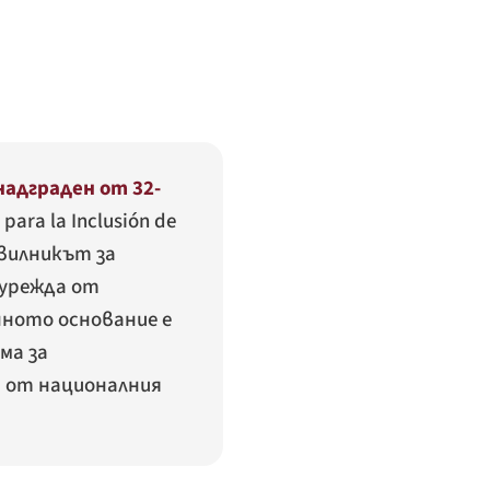
адграден от 32-
 para la Inclusión de
авилникът за
 урежда от
нното основание е
ма за
а от националния