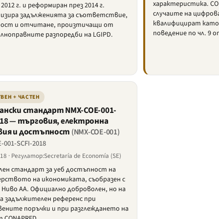
характеристика. CO
2012 г. и реформиран през 2014 г.
случаите на цифров
изира задълженията за съответствие,
квалифицират като
ост и отчитане, произтичащи от
поведение по чл. 9 о
лноправните разпоредби на LGIPD.
ВЕН + ЧАСТЕН
ански стандарт NMX-COE-001-
018 — търговия, електронна
ия и достъпност
(NMX-COE-001)
-001-SCFI-2018
8 · Регулатор:Secretaría de Economía (SE)
лен стандарт за уеб достъпност на
рството на икономиката, съобразен с
 Ниво AA. Официално доброволен, но на
а задължителен референс при
ените поръчки и при разглеждането на
т CONAPRED.