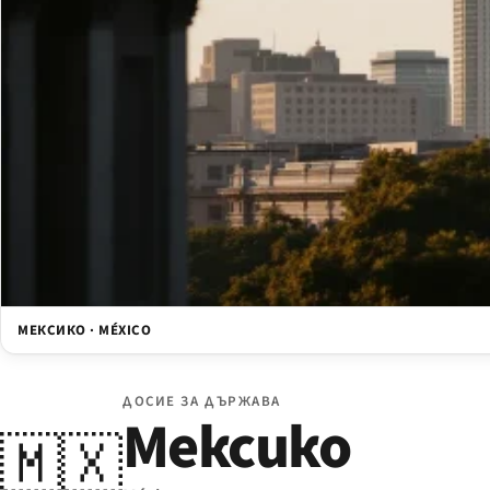
МЕКСИКО · MÉXICO
ДОСИЕ ЗА ДЪРЖАВА
Мексико
🇲🇽