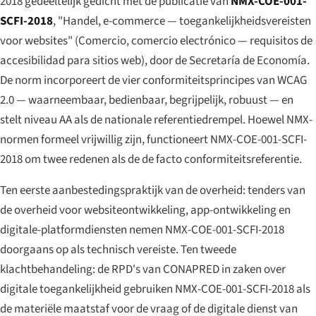
2018 gedeeltelijk gedicht met de publicatie van
NMX-COE-001-
SCFI-2018
, "Handel, e-commerce — toegankelijkheidsvereisten
voor websites" (
Comercio, comercio electrónico — requisitos de
accesibilidad para sitios web
), door de Secretaría de Economía.
De norm incorporeert de vier conformiteitsprincipes van WCAG
2.0 — waarneembaar, bedienbaar, begrijpelijk, robuust — en
stelt niveau AA als de nationale referentiedrempel. Hoewel NMX-
normen formeel vrijwillig zijn, functioneert NMX-COE-001-SCFI-
2018 om twee redenen als de de facto conformiteitsreferentie.
Ten eerste aanbestedingspraktijk van de overheid: tenders van
de overheid voor websiteontwikkeling, app-ontwikkeling en
digitale-platformdiensten nemen NMX-COE-001-SCFI-2018
doorgaans op als technisch vereiste. Ten tweede
klachtbehandeling: de RPD's van CONAPRED in zaken over
digitale toegankelijkheid gebruiken NMX-COE-001-SCFI-2018 als
de materiële maatstaf voor de vraag of de digitale dienst van