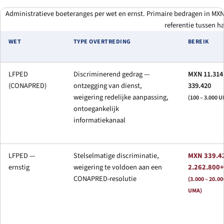
Administratieve boeteranges per wet en ernst. Primaire bedragen in MX
referentie tussen ha
WET
TYPE OVERTREDING
BEREIK
LFPED
Discriminerend gedrag —
MXN 11.314
(CONAPRED)
ontzegging van dienst,
339.420
weigering redelijke aanpassing,
(100 – 3.000 
ontoegankelijk
informatiekanaal
LFPED —
Stelselmatige discriminatie,
MXN 339.4
ernstig
weigering te voldoen aan een
2.262.800+
CONAPRED-resolutie
(3.000 – 20.00
UMA)