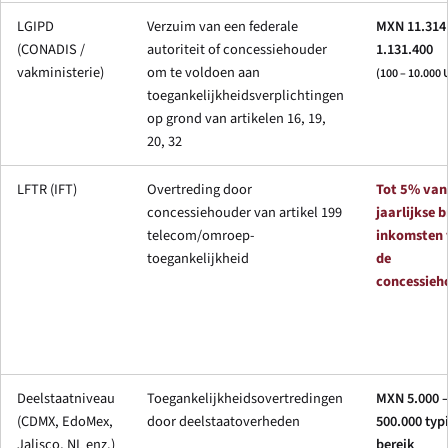
LGIPD
Verzuim van een federale
MXN 11.314
(CONADIS /
autoriteit of concessiehouder
1.131.400
vakministerie)
om te voldoen aan
(100 – 10.000
toegankelijkheidsverplichtingen
op grond van artikelen 16, 19,
20, 32
LFTR (IFT)
Overtreding door
Tot 5% van
concessiehouder van artikel 199
jaarlijkse 
telecom/omroep-
inkomsten
toegankelijkheid
de
concessieh
Deelstaatniveau
Toegankelijkheidsovertredingen
MXN 5.000 
(CDMX, EdoMex,
door deelstaatoverheden
500.000 typ
Jalisco, NL enz.)
bereik