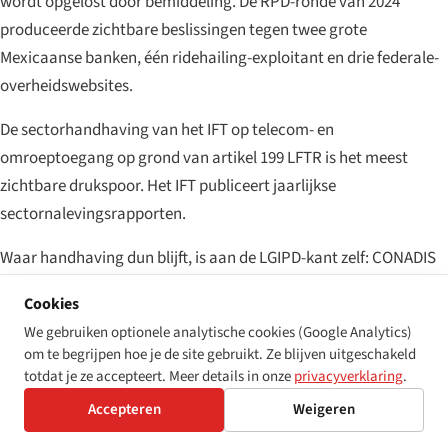
wordt opgelost door bemiddeling. De RPD-ronde van 2024
produceerde zichtbare beslissingen tegen twee grote
Mexicaanse banken, één ridehailing-exploitant en drie federale-
overheidswebsites.
De sectorhandhaving van het IFT op telecom- en
omroeptoegang op grond van artikel 199 LFTR is het meest
zichtbare drukspoor. Het IFT publiceert jaarlijkse
sectornalevingsrapporten.
Waar handhaving dun blijft, is aan de LGIPD-kant zelf: CONADIS
is meer een coördinerend dan een handhavend orgaan, en de
Cookies
substantiële toegankelijkheidsverplichtingen van de LGIPD op
We gebruiken optionele analytische cookies (Google Analytics)
federale overheden worden primair gehandhaafd via de
om te begrijpen hoe je de site gebruikt. Ze blijven uitgeschakeld
discriminatieroute van CONAPRED of via CNDH-aanbevelingen.
totdat je ze accepteert. Meer details in onze
privacyverklaring
.
Accepteren
Weigeren
Wat er in 2026–27 te verwachten is