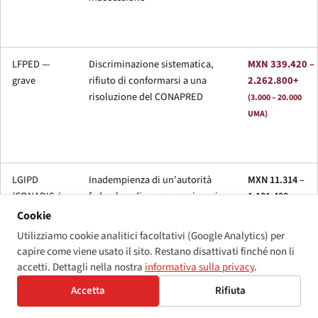
LFPED —
Discriminazione sistematica,
MXN 339.420 –
grave
rifiuto di conformarsi a una
2.262.800+
risoluzione del CONAPRED
(3.000 – 20.000
UMA)
LGIPD
Inadempienza di un'autorità
MXN 11.314 –
(CONADIS /
federale o di un concessionario
1.131.400
ministero
agli obblighi di accessibilità ai
(100 – 10.000 UMA)
Cookie
settoriale)
sensi degli artt. 16, 19, 20, 32
Utilizziamo cookie analitici facoltativi (Google Analytics) per
capire come viene usato il sito. Restano disattivati finché non li
LFTR (IFT)
Violazione da parte del
Fino al 5% del
accetti. Dettagli nella nostra
informativa sulla privacy
.
concessionario
reddito lordo
Accetta
Rifiuta
dell'accessibilità delle
annuo del
telecomunicazioni /
concessionario