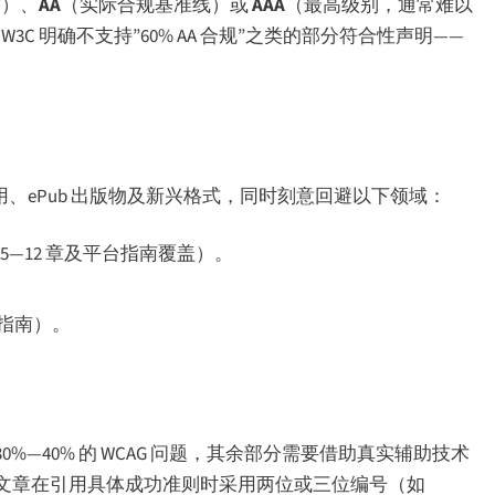
求）、
AA
（实际合规基准线）或
AAA
（最高级别，通常难以
C 明确不支持”60% AA 合规”之类的部分符合性声明——
应用、ePub 出版物及新兴格式，同时刻意回避以下领域：
49 第 5—12 章及平台指南覆盖）。
充指南）。
%—40% 的 WCAG 问题，其余部分需要借助真实辅助技术
文章在引用具体成功准则时采用两位或三位编号（如