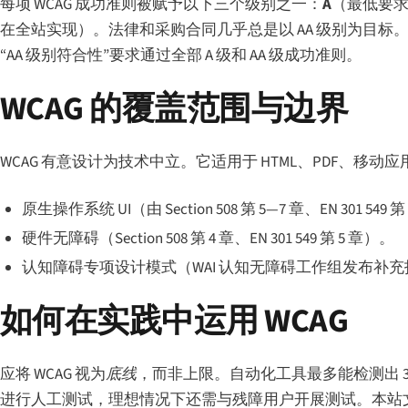
每项 WCAG 成功准则被赋予以下三个级别之一：
A
（最低要
在全站实现）。法律和采购合同几乎总是以 AA 级别为目标。W3
“AA 级别符合性”要求通过全部 A 级和 AA 级成功准则。
WCAG 的覆盖范围与边界
WCAG 有意设计为技术中立。它适用于 HTML、PDF、移动
原生操作系统 UI（由 Section 508 第 5—7 章、EN 301 5
硬件无障碍（Section 508 第 4 章、EN 301 549 第 5 章）。
认知障碍专项设计模式（WAI 认知无障碍工作组发布补
如何在实践中运用 WCAG
应将 WCAG 视为
底线
，而非上限。自动化工具最多能检测出 30
进行人工测试，理想情况下还需与残障用户开展测试。本站