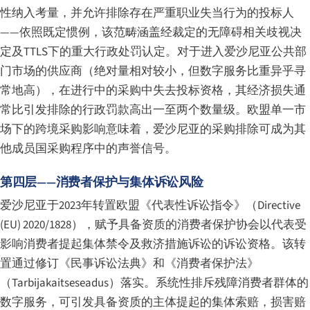
性纳入考量，并允许排除存在严重职业失当行为的投标人
——依照既定惯例，该范畴涵盖经裁定的无障碍相关歧视决
定及TTLS下的重大行政处罚认定。对于进入爱沙尼亚公共部
门市场的供应商（绝对量相对较小，但数字服务比重异乎寻
常地高），在进行中的采购中失去投标资格，其经济损失通
常比引发排除的行政罚款高出一至两个数量级。欧盟单一市
场下的跨境采购影响意味着，爱沙尼亚的采购排除可成为其
他成员国采购程序中的声誉信号。
第四层——消费者保护与集体诉讼风险
爱沙尼亚于2023年转置欧盟《代表性诉讼指令》（Directive
(EU) 2020/1828），赋予具备资质的消费者保护协会以代表受
影响消费者提起集体禁令及救济措施诉讼的诉讼资格。该转
置通过修订《民事诉讼法典》和《消费者保护法》
（
Tarbijakaitseseadus
）落实。系统性排斥残障消费者群体的
数字服务，可引发具备资质的主体提起的集体索赔，损害赔