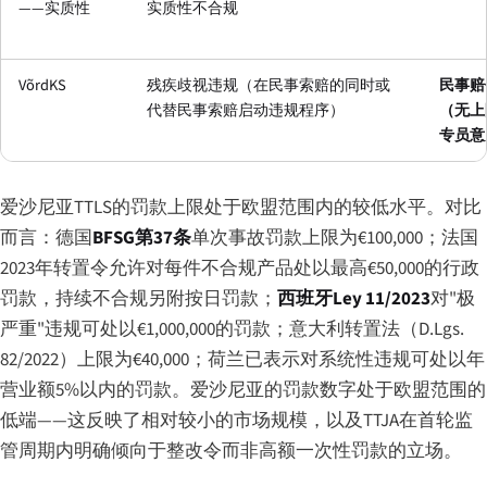
——实质性
实质性不合规
VõrdKS
残疾歧视违规（在民事索赔的同时或
民事赔
代替民事索赔启动违规程序）
（无上
专员意
爱沙尼亚TTLS的罚款上限处于欧盟范围内的较低水平。对比
而言：德国
BFSG第37条
单次事故罚款上限为€100,000；法国
2023年转置令允许对每件不合规产品处以最高€50,000的行政
罚款，持续不合规另附按日罚款；
西班牙Ley 11/2023
对"极
严重"违规可处以€1,000,000的罚款；意大利转置法（D.Lgs.
82/2022）上限为€40,000；荷兰已表示对系统性违规可处以年
营业额5%以内的罚款。爱沙尼亚的罚款数字处于欧盟范围的
低端——这反映了相对较小的市场规模，以及TTJA在首轮监
管周期内明确倾向于整改令而非高额一次性罚款的立场。