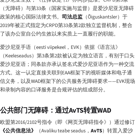
（无障碍）与第33条（国家实施与监督）是爱沙尼亚无障碍
政策的核心国际法律文书。
司法总监
（
Õiguskantsler
）于
2019年被正式指定为CRPD第33条第2款独立监督机制，整合
了该办公室自公约生效以来实质上一直履行的职能。
爱沙尼亚手语（
eesti viipekeel
，EVK）依据《语言法》
（
Keeleseadus
）第3条第2款被认定为独立语言，有别于口头
爱沙尼亚语；同条款亦承认签名式爱沙尼亚语作为一种交流
方式。这一认定直接关联到EAA框架下的视听媒体和电子通
信义务，以及WAD框架下的公共服务无障碍要求——EVK现场
和录制内容的口译服务是合规评估的组成部分。
公共部门无障碍：通过AvTS转置WAD
欧盟第2016/2102号指令（即《网页无障碍指令》）通过修订
《公共信息法》
（
Avaliku teabe seadus
，
AvTS
）转置入爱沙