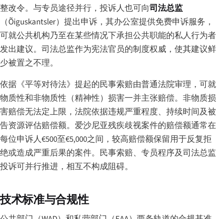
整改令。与专员途径并行，投诉人也可向
司法总监
（
Õiguskantsler
）提出申诉，其办公室提供免费申诉服务，
可就公共机构乃至在某些情况下承担公共职能的私人行为者
发出建议。司法总监作为宪法官员的制度权威，使其建议鲜
少被置之不理。
依据《平等对待法》提起的民事索赔由普通法院审理，可就
物质性和非物质性（精神性）损害一并主张赔偿。非物质损
害赔偿无法定上限，法院依据违规严重程度、持续时间及被
告资源评估赔偿额。爱沙尼亚残疾歧视案件的赔偿额通常在
每位申诉人€500至€5,000之间，较高赔偿额保留用于反复拒
绝或造成严重后果的案件。民事索赔、专员程序及司法总监
投诉可并行推进，相互不构成阻碍。
技术标准与合规性
公共部门（WAD）和私营部门（EAA）两条轨道的合规基准