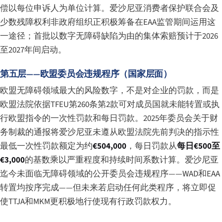
偿以每位申诉人为单位计算。爱沙尼亚消费者保护联合会及
少数残障权利非政府组织正积极筹备在EAA监管期间运用这
一途径；首批以数字无障碍缺陷为由的集体索赔预计于2026
至2027年间启动。
第五层——欧盟委员会违规程序（国家层面）
欧盟无障碍领域最大的风险数字，不是对企业的罚款，而是
欧盟法院依据TFEU第260条第2款可对成员国就未能转置或执
行欧盟指令的一次性罚款和每日罚款。2025年委员会关于财
务制裁的通报将爱沙尼亚未遵从欧盟法院先前判决的指示性
最低一次性罚款额定为约
€504,000
，每日罚款从
每日€500至
€3,000
的基数乘以严重程度和持续时间系数计算。爱沙尼亚
迄今未面临无障碍领域的公开委员会违规程序——WAD和EAA
转置均按序完成——但未来若启动任何此类程序，将立即促
使TTJA和MKM更积极地行使现有行政罚款权力。