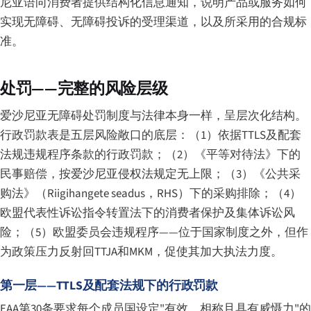
尼亚语向消费者提供结构化信息通知，说明产品或服务如何
实现无障碍、无障碍投诉的受理渠道，以及所采用的合规标
准。
处罚——完整的风险层级
爱沙尼亚无障碍处罚制度与法律本身一样，呈层次化结构。
行政罚款表是五层风险敞口的底层：（1）依据TTLS及配套
法规违规程序条款的行政罚款；（2）《平等对待法》下的
民事赔偿，按爱沙尼亚侵权法规定无上限；（3）《公共采
购法》（
Riigihangete seadus
，RHS）下的采购排除；（4）
欧盟代表性诉讼指令转置法下的消费者保护及集体诉讼风
险；（5）欧盟委员会违规程序——位于国家制度之外，但作
为政策压力反射回TTJA和MKM，促使其加大执法力度。
第一层——TTLS及配套法规下的行政罚款
EAA第30条要求每个成员国设定"有效、相称且具有威慑力"的