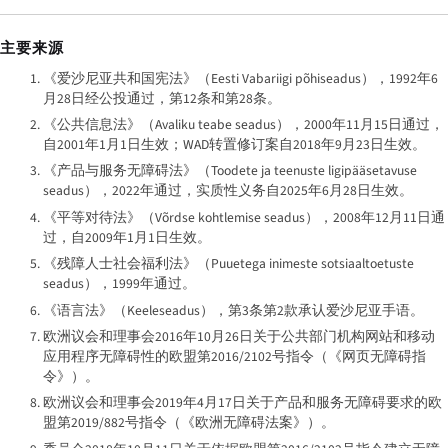
主要来源
《爱沙尼亚共和国宪法》（
Eesti Vabariigi põhiseadus
），1992年6
月28日经公投通过，第12条和第28条。
《公共信息法》（
Avaliku teabe seadus
），2000年11月15日通过，
自2001年1月1日生效；WAD转置修订案自2018年9月23日生效。
《产品与服务无障碍法》（
Toodete ja teenuste ligipääsetavuse
seadus
），2022年通过，实质性义务自2025年6月28日生效。
《平等对待法》（
Võrdse kohtlemise seadus
），2008年12月11日通
过，自2009年1月1日生效。
《残障人士社会福利法》（
Puuetega inimeste sotsiaaltoetuste
seadus
），1999年通过。
《语言法》（
Keeleseadus
），第3条第2款承认爱沙尼亚手语。
欧洲议会和理事会2016年10月26日关于公共部门机构网站和移动
应用程序无障碍性的欧盟第2016/2102号指令（《网页无障碍指
令》）。
欧洲议会和理事会2019年4月17日关于产品和服务无障碍要求的欧
盟第2019/882号指令（《欧洲无障碍法案》）。