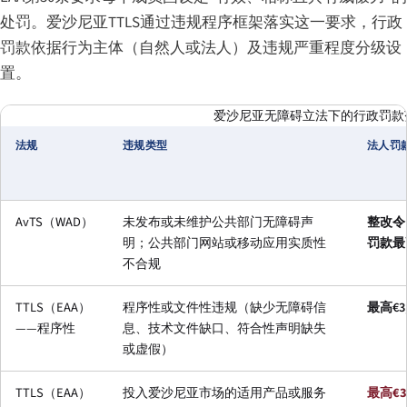
处罚。爱沙尼亚TTLS通过违规程序框架落实这一要求，行政
罚款依据行为主体（自然人或法人）及违规严重程度分级设
置。
爱沙尼亚无障碍立法下的行政罚款
法规
违规类型
法人罚
AvTS（WAD）
未发布或未维护公共部门无障碍声
整改令
明；公共部门网站或移动应用实质性
罚款最高
不合规
TTLS（EAA）
程序性或文件性违规（缺少无障碍信
最高€3,
——程序性
息、技术文件缺口、符合性声明缺失
或虚假）
TTLS（EAA）
投入爱沙尼亚市场的适用产品或服务
最高€3