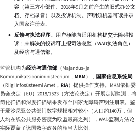
容（第三方小部件、2018年9月之前产生的旧式办公文
档、存档录音）以及投诉机制。声明须机器可读并录
入国家注册表。
反馈与执法程序。
用户须能向适用机构提交无障碍投
诉；未解决的投诉可上报司法总监（WAD执法角色）
及经济与通信部。
监管机构为
经济与通信部
（
Majandus- ja
Kommunikatsiooniministeerium
，
MKM
），
国家信息系统局
（
Riigi Infosüsteemi Amet
，
RIA
）提供操作支持。MKM依据委
员会决定（EU）2018/1523（方法论决定）开展定期监测，将
简化扫描和深度扫描结果发布至国家无障碍声明注册表。鉴
于爱沙尼亚公共部门数字规模相对较小（人口约140万，但
人均在线公共服务密度为欧盟最高之列），WAD监测方法论
实际覆盖了该国数字政务的相当大比例。