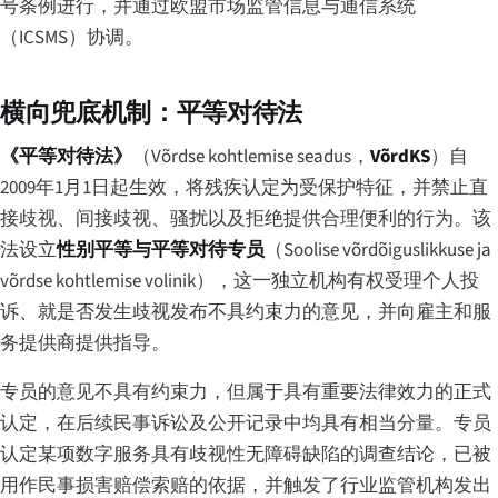
号条例进行，并通过欧盟市场监管信息与通信系统
（ICSMS）协调。
横向兜底机制：平等对待法
《平等对待法》
（
Võrdse kohtlemise seadus
，
VõrdKS
）自
2009年1月1日起生效，将残疾认定为受保护特征，并禁止直
接歧视、间接歧视、骚扰以及拒绝提供合理便利的行为。该
法设立
性别平等与平等对待专员
（
Soolise võrdõiguslikkuse ja
võrdse kohtlemise volinik
），这一独立机构有权受理个人投
诉、就是否发生歧视发布不具约束力的意见，并向雇主和服
务提供商提供指导。
专员的意见不具有约束力，但属于具有重要法律效力的正式
认定，在后续民事诉讼及公开记录中均具有相当分量。专员
认定某项数字服务具有歧视性无障碍缺陷的调查结论，已被
用作民事损害赔偿索赔的依据，并触发了行业监管机构发出