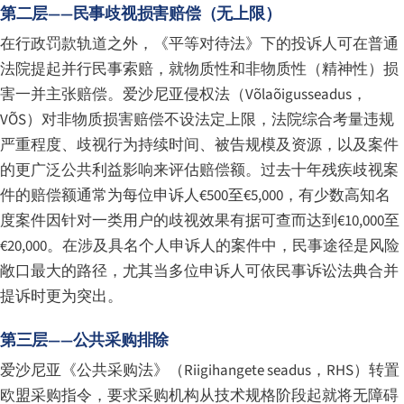
第二层——民事歧视损害赔偿（无上限）
在行政罚款轨道之外，《平等对待法》下的投诉人可在普通
法院提起并行民事索赔，就物质性和非物质性（精神性）损
害一并主张赔偿。爱沙尼亚侵权法（
Võlaõigusseadus
，
VÕS）对非物质损害赔偿不设法定上限，法院综合考量违规
严重程度、歧视行为持续时间、被告规模及资源，以及案件
的更广泛公共利益影响来评估赔偿额。过去十年残疾歧视案
件的赔偿额通常为每位申诉人€500至€5,000，有少数高知名
度案件因针对一类用户的歧视效果有据可查而达到€10,000至
€20,000。在涉及具名个人申诉人的案件中，民事途径是风险
敞口最大的路径，尤其当多位申诉人可依民事诉讼法典合并
提诉时更为突出。
第三层——公共采购排除
爱沙尼亚《公共采购法》（
Riigihangete seadus
，RHS）转置
欧盟采购指令，要求采购机构从技术规格阶段起就将无障碍