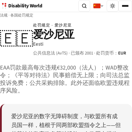
Disability World
法规
·
各国处罚规定
处罚规定 · 爱沙尼亚
爱沙尼亚
🇪🇪
Eesti
公共信息法 (AvTS) · 已颁布 2001 · 处罚货币：
EUR
EAA罚款最高每次违规€32,000（法人）；WAD整改
令；《平等对待法》民事赔偿无上限；向司法总监
投诉免费；公共采购排除。此外还面临欧盟违规程
序风险。
爱沙尼亚的数字无障碍制度，与欧盟所有成
员国一样，植根于同两部欧盟指令之上——但