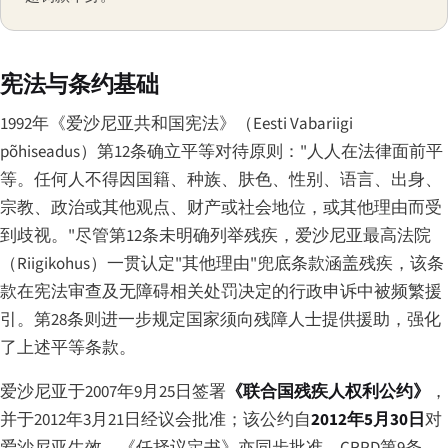
宪法与条约基础
1992年《爱沙尼亚共和国宪法》（
Eesti Vabariigi
põhiseadus
）第12条确立平等对待原则："人人在法律面前平
等。任何人不得因国籍、种族、肤色、性别、语言、出身、
宗教、政治或其他观点、财产或社会地位，或其他理由而受
到歧视。"尽管第12条未明确列举残疾，爱沙尼亚最高法院
（
Riigikohus
）一贯认定"其他理由"兜底条款涵盖残疾，该条
款在宪法审查及无障碍相关处罚决定的行政申诉中被频繁援
引。第28条则进一步规定国家须向残障人士提供援助，强化
了上述平等条款。
爱沙尼亚于2007年9月25日签署
《联合国残疾人权利公约》
，
并于2012年3月21日经议会批准；该公约自
2012年5月30日
对
爱沙尼亚生效，《任择议定书》亦同步批准。CRPD第9条