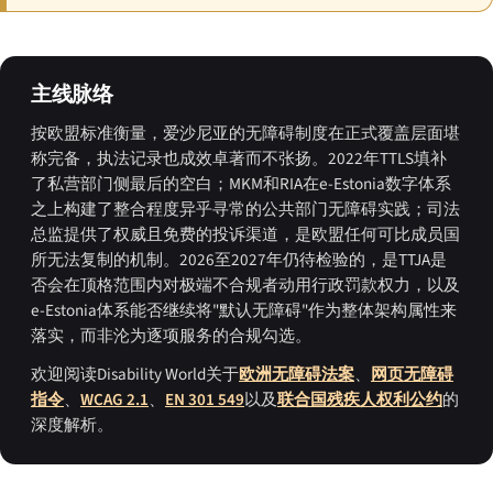
主线脉络
按欧盟标准衡量，爱沙尼亚的无障碍制度在正式覆盖层面堪
称完备，执法记录也成效卓著而不张扬。2022年TTLS填补
了私营部门侧最后的空白；MKM和RIA在e-Estonia数字体系
之上构建了整合程度异乎寻常的公共部门无障碍实践；司法
总监提供了权威且免费的投诉渠道，是欧盟任何可比成员国
所无法复制的机制。2026至2027年仍待检验的，是TTJA是
否会在顶格范围内对极端不合规者动用行政罚款权力，以及
e-Estonia体系能否继续将"默认无障碍"作为整体架构属性来
落实，而非沦为逐项服务的合规勾选。
欢迎阅读Disability World关于
欧洲无障碍法案
、
网页无障碍
指令
、
WCAG 2.1
、
EN 301 549
以及
联合国残疾人权利公约
的
深度解析。