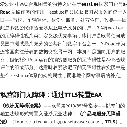
爱沙尼亚WAD合规图景的独特之处在于
eesti.ee
国家门户与
X-
Road
互操作层的作用。eesti.ee是公民获取国家服务的统一入
口——报税、车辆登记、身份证服务、处方查询、投票——因
此是多数公民体验爱沙尼亚电子政务的门户。RIA将eesti.ee
的无障碍性视为类别定义级优先事项，该门户是欧盟任何成
员国中测试最为充分的公共部门数字平台之一。X-Road作为
连接国家注册表的数据交换骨干网，本身不是面向用户的服
务，但依托X-Road运行的消费侧服务的无障碍性是AvTS合规
评估的组成部分。这意味着爱沙尼亚的无障碍性在实践中是
整个e-Estonia体系的架构属性，而非逐个网站事后的补充。
私营部门无障碍：通过TTLS转置EAA
《欧洲无障碍法案》
——欧盟第2019/882号指令——以专门的
独立法规形式转置入爱沙尼亚法律：
《产品与服务无障碍
法》
（
Toodete ja teenuste ligipääsetavuse seadus
，
TTLS
）。