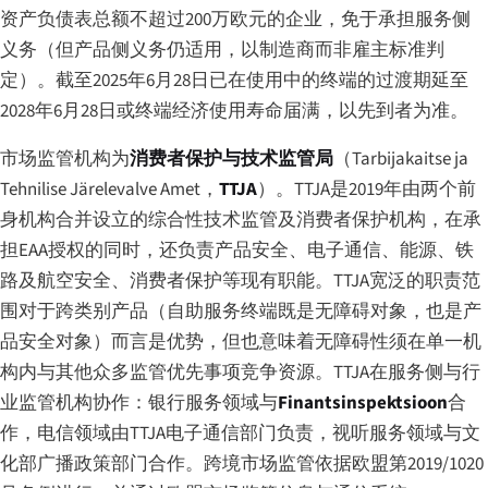
资产负债表总额不超过200万欧元的企业，免于承担服务侧
义务（但产品侧义务仍适用，以制造商而非雇主标准判
定）。截至2025年6月28日已在使用中的终端的过渡期延至
2028年6月28日或终端经济使用寿命届满，以先到者为准。
市场监管机构为
消费者保护与技术监管局
（
Tarbijakaitse ja
Tehnilise Järelevalve Amet
，
TTJA
）。TTJA是2019年由两个前
身机构合并设立的综合性技术监管及消费者保护机构，在承
担EAA授权的同时，还负责产品安全、电子通信、能源、铁
路及航空安全、消费者保护等现有职能。TTJA宽泛的职责范
围对于跨类别产品（自助服务终端既是无障碍对象，也是产
品安全对象）而言是优势，但也意味着无障碍性须在单一机
构内与其他众多监管优先事项竞争资源。TTJA在服务侧与行
业监管机构协作：银行服务领域与
Finantsinspektsioon
合
作，电信领域由TTJA电子通信部门负责，视听服务领域与文
化部广播政策部门合作。跨境市场监管依据欧盟第2019/1020