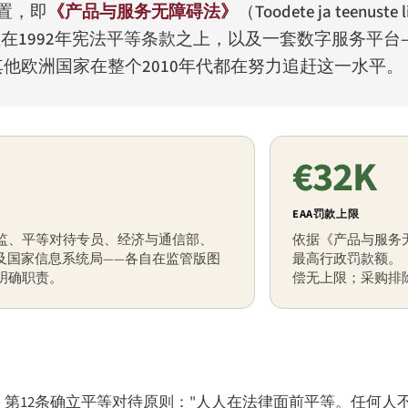
转置，即
《产品与服务无障碍法》
（
Toodete ja teenuste 
1992年宪法平等条款之上，以及一套数字服务平台——ees
其他欧洲国家在整个2010年代都在努力追赶这一水平。
€32K
EAA罚款上限
监、平等对待专员、经济与通信部、
依据《产品与服务
A以及国家信息系统局——各自在监管版图
最高行政罚款额。
明确职责。
偿无上限；采购排
）第12条确立平等对待原则："人人在法律面前平等。任何人