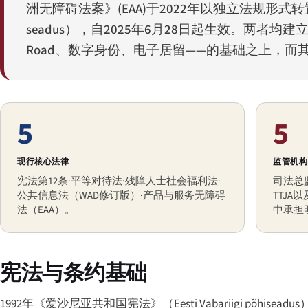
洲无障碍法案》(EAA)于2022年以独立法规形式
seadus
），自2025年6月28日起生效。两者均建立在
Road、数字身份、电子居留——的基础之上，而
5
5
现行核心法律
监管机构
宪法第12条·平等对待法·残障人士社会福利法·
司法总
公共信息法（WAD修订版）·产品与服务无障碍
TTJ
法（EAA）。
中承担
宪法与条约基础
1992年《爱沙尼亚共和国宪法》（
Eesti Vabariigi põhiseadus