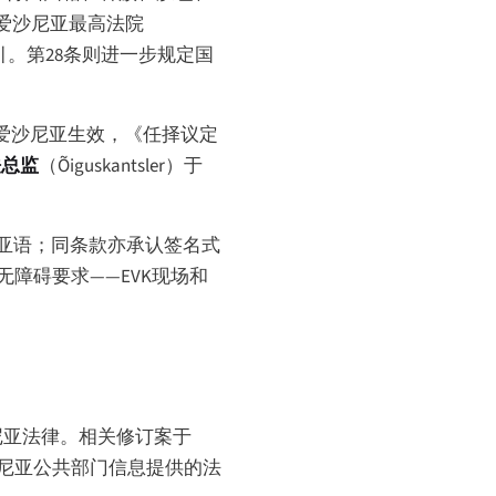
爱沙尼亚最高法院
。第28条则进一步规定国
爱沙尼亚生效，《任择议定
法总监
（
Õiguskantsler
）于
尼亚语；同条款亦承认签名式
障碍要求——EVK现场和
尼亚法律。相关修订案于
沙尼亚公共部门信息提供的法