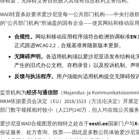
律框架，无障碍义务自然嵌入其现有信息权利义务结构。
WAD转置条款要求爱沙尼亚每一公共部门机构——中央行
的"公共部门机构"所涵盖的国有企业——使其网站和移动应
合规性。
网站和移动应用程序须符合欧洲协调标准
EN 
正式跟进WCAG 2.2，合规基准将随新版本更新。
无障碍声明。
各适用机构须以爱沙尼亚语发布结构化无
产生的旧式办公文档、存档录音）以及投诉机制。声
反馈与执法程序。
用户须能向适用机构提交无障碍投诉
监管机构为
经济与通信部
（
Majandus- ja Kommunikatsioonimi
MKM依据委员会决定（EU）2018/1523（方法论决定
部门数字规模相对较小（人口约140万，但人均在线公共服
爱沙尼亚WAD合规图景的独特之处在于
eesti.ee
国家门户与
X
份证服务、处方查询、投票——因此是多数公民体验爱沙尼亚电子