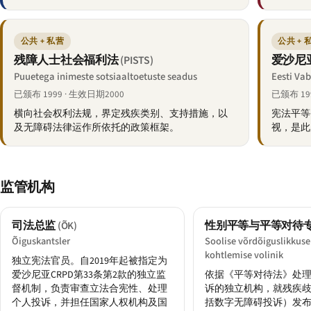
公共 + 私营
公共 + 
残障人士社会福利法
爱沙尼
(PISTS)
Puuetega inimeste sotsiaaltoetuste seadus
Eesti Vab
已颁布 1999 · 生效日期2000
已颁布 19
横向社会权利法规，界定残疾类别、支持措施，以
宪法平等
及无障碍法律运作所依托的政策框架。
视，是此
监管机构
司法总监
性别平等与平等对待
(ÕK)
Õiguskantsler
Soolise võrdõiguslikkuse
kohtlemise volinik
独立宪法官员。自2019年起被指定为
爱沙尼亚CRPD第33条第2款的独立监
依据《平等对待法》处
督机制，负责审查立法合宪性、处理
诉的独立机构，就残疾
个人投诉，并担任国家人权机构及国
括数字无障碍投诉）发