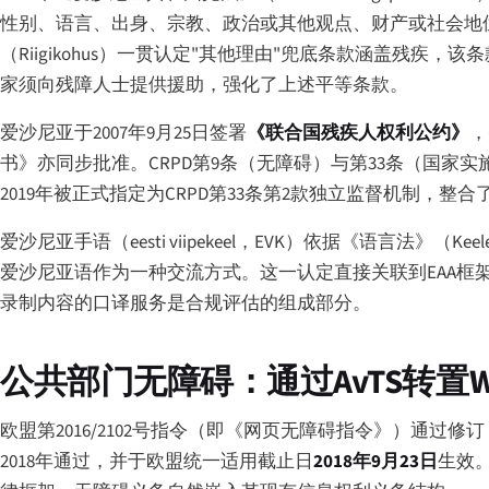
性别、语言、出身、宗教、政治或其他观点、财产或社会地位
（
Riigikohus
）一贯认定"其他理由"兜底条款涵盖残疾，该
家须向残障人士提供援助，强化了上述平等条款。
爱沙尼亚于2007年9月25日签署
《联合国残疾人权利公约》
，
书》亦同步批准。CRPD第9条（无障碍）与第33条（国家
2019年被正式指定为CRPD第33条第2款独立监督机制，
爱沙尼亚手语（
eesti viipekeel
，EVK）依据《语言法》（
Keel
爱沙尼亚语作为一种交流方式。这一认定直接关联到EAA框架
录制内容的口译服务是合规评估的组成部分。
公共部门无障碍：通过AvTS转置W
欧盟第2016/2102号指令（即《网页无障碍指令》）通过修订
2018年通过，并于欧盟统一适用截止日
2018年9月23日
生效。