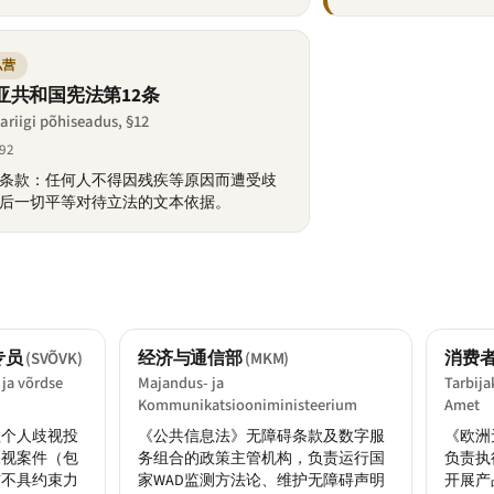
私营
亚共和国宪法第12条
ariigi põhiseadus, §12
92
条款：任何人不得因残疾等原因而遭受歧
后一切平等对待立法的文本依据。
专员
经济与通信部
消费
(SVÕVK)
(MKM)
 ja võrdse
Majandus- ja
Tarbija
Kommunikatsiooniministeerium
Amet
理个人歧视投
《公共信息法》无障碍条款及数字服
《欧洲
歧视案件（包
务组合的政策主管机构，负责运行国
负责执
布不具约束力
家WAD监测方法论、维护无障碍声明
开展产