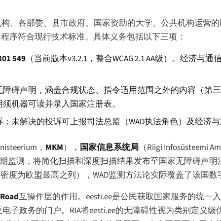
政机构、各部委、县市政府、国家资助的大学、公共机构运营
用程序符合现行技术标准。具体义务包括以下三项：
301 549
（当前版本v3.2.1，整合WCAG 2.1 AA级）。经济与通信
障碍声明，涵盖合规状态、指令适用范围之外的内容（第三方小
明须机器可读并录入国家注册表。
；未解决的投诉可上报司法总监（WAD执法角色）及经济与
nisteerium
，
MKM
），
国家信息系统局
（
Riigi Infosüsteemi Am
）开展定期监测，将简化扫描和深度扫描结果发布至国家无障碍声
务密度为欧盟最高之列），WAD监测方法论实际覆盖了该国
-Road
互操作层的作用。eesti.ee是公民获取国家服务的统
政务的门户。RIA将eesti.ee的无障碍性视为类别定义