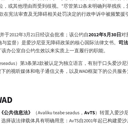
，或其他理由而受到歧视。"尽管第12条未明确列举残疾，
条款在宪法审查及无障碍相关处罚决定的行政申诉中被频繁援引
并于2012年3月21日经议会批准；该公约自
2012年5月30日
对
实施与监督）是爱沙尼亚无障碍政策的核心国际法律文书。
司
整合了该办公室自公约生效以来实质上一直履行的职能。
eseadus
）第3条第2款被认定为独立语言，有别于口头爱沙
下的视听媒体和电子通信义务，以及WAD框架下的公共服务无
AD
《公共信息法》
（
Avaliku teabe seadus
，
AvTS
）转置入爱沙
选择该法律载体具有明确用意：AvTS自2001年起已构建爱