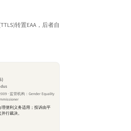
TLS)转置EAA，后者自
S)
adus
09 · 监管机构：Gender Equality
ommissioner
合理便利义务适用；投诉由平
监并行裁决。