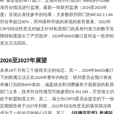
碍"基金会的审计能力，定期对联邦行政部门网站的P028标
准符合情况进行监测。最新一轮联邦监测（2024至2025年
度）呈现出喜忧参半的结果：大多数联邦部门的WCAG 2.1 AA
符合率超过80%，而州级和市级的表现则差异显著。2022年
CRPD结论性意见对缺乏针对私营部门的具有约束力的数字无
障碍制度提出了严厉批评，2024年BehiG修订是对这一批评的
首次立法回应。
2026至2027年展望
未来18个月有三个值得关注的动态。其一，2024年BehiG修订
下的附属立法正在2026年整年内制定：联邦委员会预计将发
布修订后的BehiV条款，涵盖就业和消费服务方面新设的私营
部门义务，技术符合性规范可能参照EN 301 549，尽管瑞士仍
处于欧盟制度之外。其二，瑞士向CRPD委员会提交的下一份
定期报告将于2027年到期，2022年结论性意见的落实情况将
成为下一轮对话的核心议题。其三，
《任择议定书》批准问