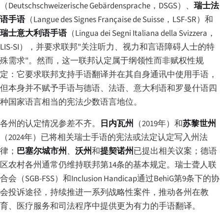
（Deutschschweizerische Gebärdensprache，DSGS）、
瑞士法
语手语
（Langue des Signes Française de Suisse，LSF-SR）和
瑞士意大利语手语
（Lingua dei Segni Italiana della Svizzera，
LIS-SI），并要求联邦"关注听力、视力和言语障碍人士的特
殊需求"。然而，这一联邦认定属于纲领性而非赋权性规
定：它要求联邦支持手语翻译并在其自身通讯中使用手语，
但本身并不赋予手语与德语、法语、意大利语和罗曼什语四
种国家语言相当的宪法少数语言地位。
各州的认定情况参差不齐。
日内瓦州
（2019年）和
苏黎世州
（2024年）已将相关瑞士手语的宪法或法定认定写入州法
律；
巴塞尔城市州
、
沃州
和
提契诺州
已提出相关议案；德语
区农村各州通常仍维持联邦第14条的基本规定。瑞士聋人联
合会（SGB-FSS）和Inclusion Handicap通过BehiG第9条下的协
会投诉途径，持续推进一系列战略性案件，推动各州在教
育、医疗服务和司法程序中提供更为有力的手语翻译。