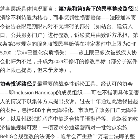
就各层级具体情况而言：
第7条和第8条下的民事整改路径
以
消除不利待遇为核心，而非惩罚性损害赔偿——法院通常责
令被告在限定期限内对不无障碍的部分（如站台、建筑入
口、公共服务门户）进行整改，诉讼费用由败诉方承担。第
8条第3款规定的服务歧视民事赔偿在特定案件中上限为CHF
5,000（除非已量化实质损失）——该上限已多次被残疾人协
会批评为不足，并成为2024年修订的修改目标（部分子案件
的上限已提高，但未予废除）。
协会投诉路径
是最重要的战略性诉讼工具。经认可的协会
——即Inclusion Handicap的成员组织——可在不指明具体受害
人的情况下以集体方式提出投诉。过去十年通过此途径提起
的案件，包括SBB平台无障碍化、市政电子政务门户无障碍
化，以及州级法院程序中缺乏合格手语翻译等。此路径的救
济措施规模可观：一项要求交通运营商对一批站点实施
BehiG合规整改的法院令，通常会产生数千万瑞士法郎的整