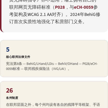
页无障碍指令》亦不适用，瑞士拥有自己的
联邦网页无障碍标准（
P028
，与
eCH-0059
参
考架构及WCAG 2.1 AA对齐）。2024年BehiG修
订首次实质性地强化了私营部门义务。
5
核心联邦法律文件
宪法第8条 — BehiG/LHand/LDis — BehiV/OHand — P028/eCH-
0059标准 — 联邦残疾保险法（IVG/LAI）。
26
各州制度
在联邦层面之外，每个州均设有各自的残障平等框架、手语