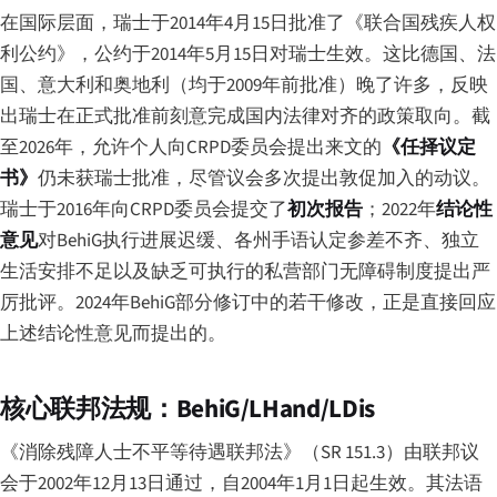
在国际层面，瑞士于2014年4月15日批准了《联合国残疾人权
利公约》，公约于2014年5月15日对瑞士生效。这比德国、法
国、意大利和奥地利（均于2009年前批准）晚了许多，反映
出瑞士在正式批准前刻意完成国内法律对齐的政策取向。截
至2026年，允许个人向CRPD委员会提出来文的
《任择议定
书》
仍未获瑞士批准，尽管议会多次提出敦促加入的动议。
瑞士于2016年向CRPD委员会提交了
初次报告
；2022年
结论性
意见
对BehiG执行进展迟缓、各州手语认定参差不齐、独立
生活安排不足以及缺乏可执行的私营部门无障碍制度提出严
厉批评。2024年BehiG部分修订中的若干修改，正是直接回应
上述结论性意见而提出的。
核心联邦法规：BehiG/LHand/LDis
《消除残障人士不平等待遇联邦法》（SR 151.3）由联邦议
会于2002年12月13日通过，自2004年1月1日起生效。其法语