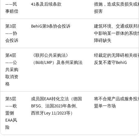
——民
41条及后续条款
措施，造成实质损失或
事赔偿
损害
第3层
BehiG第9条协会投诉
建筑环境、交通或联邦
——协
中影响某一群体的系统
会投诉
障碍缺失
第4层
《联邦公共采购法》
经裁定的无障碍相关歧
——公
（BöB/LMP）及各州采购法
反复不遵守BehiG
共采购
取消资
格
第5层
成员国EAA转化立法（德国
将不合规产品或服务投
——欧
BFSG、法国2023年条例、
盟单一市场
盟侧
西班牙Ley 11/2023等）
EAA风
险