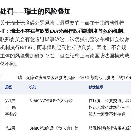
处罚——瑞士的风险叠加
关于瑞士无障碍处罚风险，最重要的一点在于其结构性特
征：
瑞士不存在与欧盟EAA分级行政罚款制度等效的机制
。
联邦委员会有意通过民事诉讼、法院强制整改令和协会投诉
机制执行BehiG，而非借助惩罚性行政罚款。因此，不合规
主体的风险叠加确实存在，但在结构上与德国或法国模式截
然不同。
瑞士无障碍执法层级及参考风险。CHF金额附欧元参考，约1 CHF = 
层级
机制
触发情形
第1层
BehiG第7至8条个人诉讼
在服务、公共交通、联
——民
构或无障碍建筑范围内
事整改
障人士遭受不利待遇
第2层
BehiG第8条及《债法典》第
歧视性拒绝提供服务或