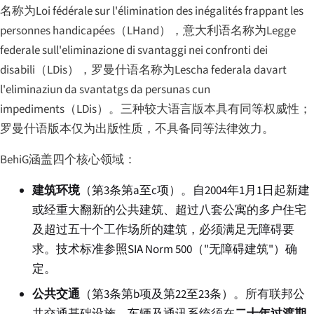
名称为
Loi fédérale sur l'élimination des inégalités frappant les
personnes handicapées
（LHand），意大利语名称为
Legge
federale sull'eliminazione di svantaggi nei confronti dei
disabili
（LDis），罗曼什语名称为
Lescha federala davart
l'eliminaziun da svantatgs da persunas cun
impediments
（LDis）。三种较大语言版本具有同等权威性；
罗曼什语版本仅为出版性质，不具备同等法律效力。
BehiG涵盖四个核心领域：
建筑环境
（第3条第a至c项）。自2004年1月1日起新建
或经重大翻新的公共建筑、超过八套公寓的多户住宅
及超过五十个工作场所的建筑，必须满足无障碍要
求。技术标准参照SIA Norm 500（"无障碍建筑"）确
定。
公共交通
（第3条第b项及第22至23条）。所有联邦公
共交通基础设施、车辆及通讯系统须在
二十年过渡期