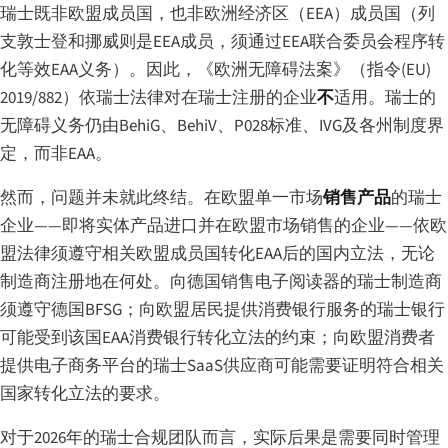
瑞士既非欧盟成员国，也非欧洲经济区（EEA）成员国（列
支敦士登和挪威则是EEA成员，须通过EEA联合委员会程序转
化等效EAA义务）。因此，《欧洲无障碍法案》（指令(EU)
2019/882）依瑞士法律对在瑞士注册的企业
不
适用。瑞士的
无障碍义务仍由BehiG、BehiV、P028标准、IVG及各州制度界
定，而非EAA。
然而，问题并未就此终结。在欧盟单一市场
销售产品
的瑞士
企业——即将实体产品进口并在欧盟市场销售的企业——依欧
盟法律须遵守相关欧盟成员国转化EAA后的国内立法，无论
制造商注册地在何处。向德国销售电子阅读器的瑞士制造商
须遵守德国BFSG；向欧盟居民提供消费银行服务的瑞士银行
可能受到该国EAA消费银行转化立法的约束；向欧盟消费者
提供电子商务平台的瑞士SaaS供应商可能需要证明符合相关
国家转化立法的要求。
对于2026年的瑞士合规团队而言，实际后果是需要同时管理