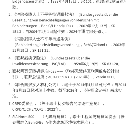
Eidgenossenschaft
），1999年4月18日，SR 101，第8条第2款及第4
款。
《消除残障人士不平等待遇联邦法》（
Bundesgesetz über die
Beseitigung von Benachteiligungen von Menschen mit
Behinderungen
，BehiG/
LHand
/
LDis
），2002年12月13日，SR
151.3，自2004年1月1日起生效；2024年通过部分修订。
《消除残障人士不平等待遇条例》
（
Behindertengleichstellungsverordnung
，BehiV/
OHand
），2003年
11月19日，SR 151.31。
《联邦残疾保险法》（
Bundesgesetz über die
Invalidenversicherung
，IVG/
LAI
），1959年6月19日，SR 831.20。
联邦网页无障碍标准P028——《联邦无障碍互联网服务设计指
引》，联邦总理府；eCH-0059 v3.0（2023年），Verein eCH。
《联合国残疾人权利公约》，瑞士于2014年4月15日批准；自2014
年5月15日起对瑞士生效。截至2026年，《任择议定书》尚未批
准。
CRPD委员会，《关于瑞士初次报告的结论性意见》，
CRPD/C/CHE/CO/1，2022年。
SIA Norm 500——《无障碍建筑》，瑞士工程师与建筑师协会（按
参照纳入BehiG/BehiV作为建筑环境技术标准）。