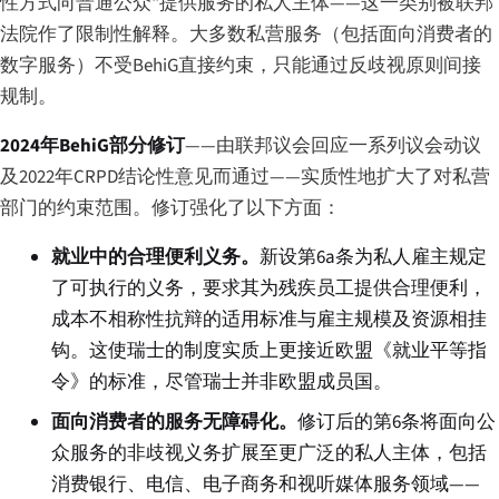
性方式向普通公众"提供服务的私人主体——这一类别被联邦
法院作了限制性解释。大多数私营服务（包括面向消费者的
数字服务）不受BehiG直接约束，只能通过反歧视原则间接
规制。
2024年BehiG部分修订
——由联邦议会回应一系列议会动议
及2022年CRPD结论性意见而通过——实质性地扩大了对私营
部门的约束范围。修订强化了以下方面：
就业中的合理便利义务。
新设第6a条为私人雇主规定
了可执行的义务，要求其为残疾员工提供合理便利，
成本不相称性抗辩的适用标准与雇主规模及资源相挂
钩。这使瑞士的制度实质上更接近欧盟《就业平等指
令》的标准，尽管瑞士并非欧盟成员国。
面向消费者的服务无障碍化。
修订后的第6条将面向公
众服务的非歧视义务扩展至更广泛的私人主体，包括
消费银行、电信、电子商务和视听媒体服务领域——