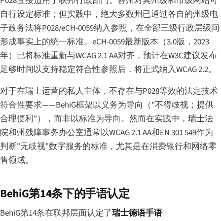
P028直接适用于联邦行政部门。各州对其州级和市级网站可
自行设定标准；但实践中，绝大多数州已通过各自的州级电
子政务法将P028/eCH-0059纳入参照，在全部三级行政层级间
形成事实上的统一标准。eCH-0059最新版本（3.0版，2023
年）已将标准重新与WCAG 2.1 AA对齐，预计在W3C建议发布
足够时间以支持稳定符合性参照后，将正式纳入WCAG 2.2。
对于在瑞士运营的私人主体，不存在与P028等效的法定技术
符合性要求——BehiG框架以义务为导向（"不得歧视；提供
合理便利"），而非以标准为导向。然而在实践中，瑞士法
院和州残障事务办公室通常以WCAG 2.1 AA和EN 301 549作为
判断"无歧视"数字服务的标准，尤其是在消费银行和网络零
售领域。
BehiG第14条下的手语认定
BehiG第14条在联邦层面认定了
瑞士德语手语