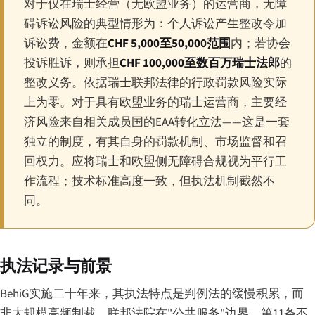
对于仅在瑞士经营（无欧盟业务）的运营商，无障
碍诉讼风险的典型情形为：个人诉讼产生整改令加
诉讼费，金额在
CHF 5,000至50,000范围
内；若协会
投诉胜诉，则承担
CHF 100,000至数百万瑞士法郎
的
整改义务。依据瑞士联邦法律的行政罚款风险实际
上为零。对于具有欧盟业务的瑞士运营商，主要经
济风险来自相关成员国的EAA转化立法——这是一套
独立的制度，有其自身的罚款机制、市场监督和召
回权力。应将瑞士和欧盟侧无障碍合规视为平行工
作流程；技术标准高度一致，但执法机制截然不
同。
执法记录与前景
BehiG实施二十年来，其执法特点是判例法的缓慢积累，而
非大规模高频制裁。联邦法院在"公共服务"边界、第11条不