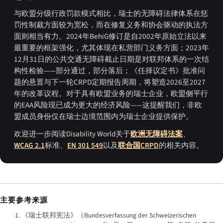
与欧盟分级行政罚款模式相比，瑞士的无障碍法律体系在惩
罚性制裁方面较为宽松，而在修复义务和协会驱动的执法方
面则相当有力。2024年BehiG修订是自2002年原始立法以来
最重要的框架强化，尤其体现在私营部门义务方面；2023年
12月31日的公共交通无障碍截止日期是对联邦体系的一次结
构性检验——部分通过，部分落后；《任择议定书》批准问
题的悬置与下一轮CRPD定期报告周期，将塑造2026至2027
年的改革议程。对于具有欧盟业务的瑞士企业，欧盟侧平行
的EAA风险现已成为更大的经济风险——这提醒我们，非欧
盟成员身份仅在瑞士边境范围内为瑞士企业提供保护。
欢迎进一步阅读Disability World关于
欧洲无障碍法案
、
WCAG 2.1
标准、
EN 301 549
以及
联合国CRPD
的相关内容。
主要参考来源
《瑞士联邦宪法》（
Bundesverfassung der Schweizerischen