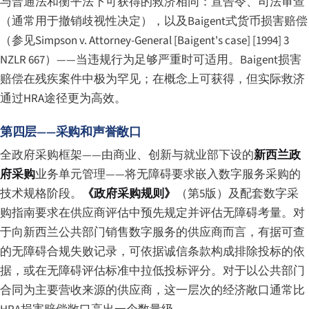
与普通法和衡平法下可获得的救济相同：宣告令、司法审查
（通常用于撤销歧视性决定），以及Baigent式货币损害赔偿
（参见
Simpson v. Attorney-General [Baigent's case]
[1994] 3
NZLR 667）——当违规行为足够严重时可适用。Baigent损害
赔偿在残疾案件中极为罕见；在概念上可获得，但实际救济
通过HRA途径更为高效。
第四层——采购和声誉敞口
全政府采购框架——由商业、创新与就业部下设的
新西兰政
府采购
业务单元管理——将无障碍要求嵌入数字服务采购的
技术规格阶段。
《政府采购规则》
（第5版）及配套数字采
购指南要求在供应商评估中预先规定并评估无障碍考量。对
于向新西兰公共部门销售数字服务的供应商而言，有据可查
的无障碍合规失败记录，可依据诚信条款构成排除投标的依
据，或在无障碍评估标准中拉低投标评分。对于以公共部门
合同为主要营收来源的供应商，这一层次的经济敞口通常比