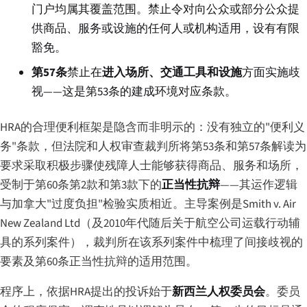
门户均属其覆盖范围。禁止令对向公众或部分公众提
供商品、服务或设施的任何人或机构适用，设有有限
豁免。
第57条
禁止在
进入场所、交通工具和设施
方面实施歧
视——这是第53条的建成环境对应条款。
HRA的合理便利框架是隐含而非明示的：没有独立的"便利义
务"条款，但法院和人权审查裁判所将第53条和第57条解读为
要求采取积极步骤使残障人士能够获得商品、服务和场所，
受制于第60条第2款和第3款下的
正当性抗辩
——其运作逻辑
与加拿大"过度负担"检验实质相近。主导案例是
Smith v. Air
New Zealand Ltd
（及2010年代随后关于航空公司运载行动辅
具的系列案件），裁判所在该系列案件中梳理了间接歧视的
要素及第60条正当性抗辩的适用范围。
程序上，依据HRA提出的投诉始于
新西兰人权委员会
。委员