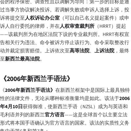
会的程序保密、调查性且以调解为导向：第一步的目标是通
过当事方协议解决投诉。若调解失败或申诉人选择上诉，投
诉将提交至
人权诉讼办公室
（可以自己名义提起案件）或申
诉人自行委托的律师，并在
人权审查裁判所
（HRRT）提起
——该裁判所为在地区法院下设的专业裁判所。HRRT有权宣
告相关行为违法、命令被诉方停止该行为、命令采取整改行
动并裁定损害赔偿。上诉依次至
高等法院
、
上诉法院
，最终
至
新西兰最高法院
。
《2006年新西兰手语法》
《
2006年新西兰手语法》
在新西兰框架中是国际上最具独特
性的法律文件，无论从哪种标准衡量均是如此。该法于
2006
年4月10日
获得御准，使新西兰手语（NZSL）成为与英语和
毛利语并列的新西兰
官方语言
——这是全球首个以主要立法
形式将本国手语确认为官方语言的国家。该法的实质性义务