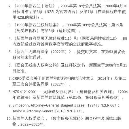
《2006年新西兰手语法》，2006年第18号公共法案；2006年4月10
日获御准；第6条（NZSL为官方语言）及第7条（在法律程序中使
用NZSL的权利）。
《1990年新西兰权利法案》，1990年第109号公共法案；第19条
（免受歧视权）与第3条（适用范围）。
《新西兰政府网页无障碍标准1.1》和《网页易用性标准1.3》，由
内政部通过政府首席数字官管理的全政府数字标准。
《新西兰无障碍法案（2022年）》，提交时文本；在第53届议会
解散前未能通过。
《联合国残疾人权利公约》及任择议定书，新西兰于2008年9月25
日批准。
CRPD委员会关于新西兰初始报告的结论性意见（2014年）及第二
至三次合并报告周期（2022年）。
NZS 4121:2001——无障碍及行动设计：建筑物及相关设施；《2004
年建筑法》及新西兰建筑规范（第D1条、第G1条及相关条款）。
Simpson v. Attorney-General [Baigent's case]
[1994] 3 NZLR 667；
Taylor v. Attorney-General
[2018] NZCA 175。
新西兰人权委员会，《数字服务无障碍》调查报告及后续出版
物，2022—2025年。