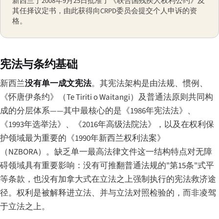
新西兰于2008年9月25日批准了《联合国残疾人权利公约》及
其任择议定书，由此获得向CRPD委员会提交个人申诉的资
格。
宪法与条约基础
新西兰
没有单一成文宪法
。其宪法架构是由法规、惯例、
《怀唐伊条约》（
Te Tiriti o Waitangi
）及普通法原则共同构
成的分层体系——其中最核心的是《1986年宪法法》、
《1993年选举法》、《2016年高级法院法》，以及在权利保
护领域最为重要的《1990年新西兰权利法案》
（NZBORA）。缺乏单一最高法律文件这一结构特点对无障
碍领域具有重要影响：没有可推翻普通法规的"第15条"式平
等条款，也没有加拿大式在立法之上强制执行的宪法救济途
径。权利是被解释进立法、并与立法对照检验的，而非凌驾
于立法之上。