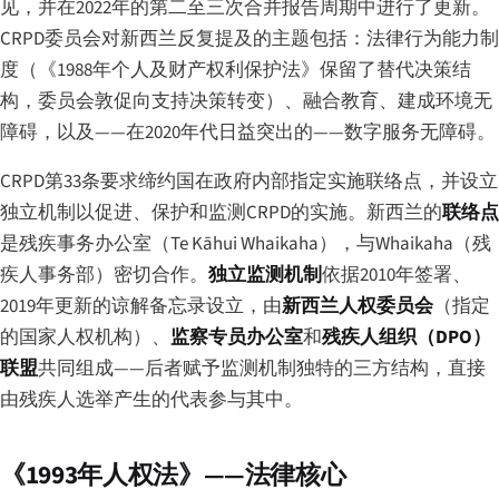
见，并在2022年的第二至三次合并报告周期中进行了更新。
CRPD委员会对新西兰反复提及的主题包括：法律行为能力制
度（《1988年个人及财产权利保护法》保留了替代决策结
构，委员会敦促向支持决策转变）、融合教育、建成环境无
障碍，以及——在2020年代日益突出的——数字服务无障碍。
CRPD第33条要求缔约国在政府内部指定实施联络点，并设立
独立机制以促进、保护和监测CRPD的实施。新西兰的
联络点
是残疾事务办公室（
Te Kāhui Whaikaha
），与Whaikaha（残
疾人事务部）密切合作。
独立监测机制
依据2010年签署、
2019年更新的谅解备忘录设立，由
新西兰人权委员会
（指定
的国家人权机构）、
监察专员办公室
和
残疾人组织（DPO）
联盟
共同组成——后者赋予监测机制独特的三方结构，直接
由残疾人选举产生的代表参与其中。
《1993年人权法》——法律核心