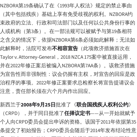
NZBORA第19条确认了在《1993年人权法》规定的禁止事由
（其中包括残疾）基础上享有免受歧视的权利。NZBORA约
束政府的立法、行政和司法部门以及任何以公共身份行事的
人或机构（第3条）。在一部法规可以被赋予与第19条相符
之含义的情况下，依据NZBORA第6条必须如此解释；无法如
此解释时，法院可发布
不相容宣告
（此项救济措施首次在
Taylor v. Attorney-General
，2018 NZCA 175案中被直接运用，
并在2022年修正案后被编入NZBORA第7AA条）。该救济措施
为宣告性而非强制性：议会仍握有主权，对宣告的回应是政
治程序的事项。2022年修正案要求总检察长将宣告提请议会
注意，责任部长须在六个月内作出回应。
新西兰于
2008年9月25日
批准了《
联合国残疾人权利公约
》
（CRPD），并于同日批准了
任择议定书
——从一开始就赋予
个人向CRPD委员会提出申诉的资格。该国于2011年依据第35
条提交了初始报告；CRPD委员会随后于2014年发布结论性意