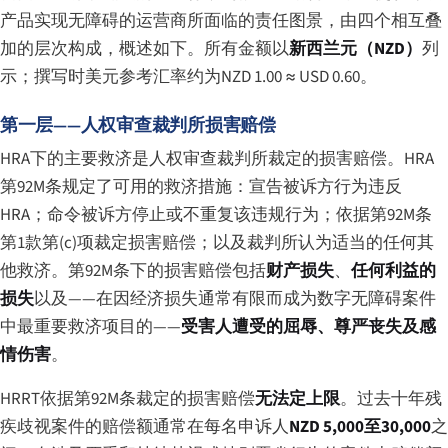
产品实现无障碍的运营商所面临的责任图景，由四个相互叠
加的层次构成，概述如下。所有金额以
新西兰元（NZD）
列
示；撰写时美元参考汇率约为NZD 1.00 ≈ USD 0.60。
第一层——人权审查裁判所损害赔偿
HRA下的主要救济是人权审查裁判所裁定的损害赔偿。HRA
第92M条规定了可用的救济措施：宣告被诉方行为违反
HRA；命令被诉方停止或不重复该违规行为；依据第92M条
第1款第(c)项裁定损害赔偿；以及裁判所认为适当的任何其
他救济。第92M条下的损害赔偿包括
财产损失
、
任何利益的
损失
以及——在因经济损失通常有限而成为数字无障碍案件
中最重要救济项目的——
受害人遭受的屈辱、尊严丧失及感
情伤害
。
HRRT依据第92M条裁定的损害赔偿
无法定上限
。过去十年残
疾歧视案件的赔偿额通常在每名申诉人
NZD 5,000至30,000
之