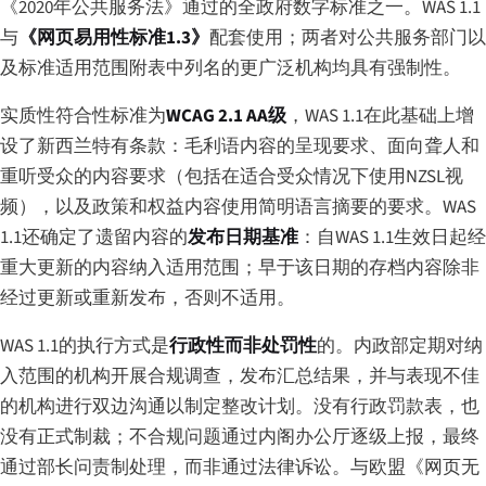
《2020年公共服务法》通过的全政府数字标准之一。WAS 1.1
与
《网页易用性标准1.3》
配套使用；两者对公共服务部门以
及标准适用范围附表中列名的更广泛机构均具有强制性。
实质性符合性标准为
WCAG 2.1 AA级
，WAS 1.1在此基础上增
设了新西兰特有条款：毛利语内容的呈现要求、面向聋人和
重听受众的内容要求（包括在适合受众情况下使用NZSL视
频），以及政策和权益内容使用简明语言摘要的要求。WAS
1.1还确定了遗留内容的
发布日期基准
：自WAS 1.1生效日起经
重大更新的内容纳入适用范围；早于该日期的存档内容除非
经过更新或重新发布，否则不适用。
WAS 1.1的执行方式是
行政性而非处罚性
的。内政部定期对纳
入范围的机构开展合规调查，发布汇总结果，并与表现不佳
的机构进行双边沟通以制定整改计划。没有行政罚款表，也
没有正式制裁；不合规问题通过内阁办公厅逐级上报，最终
通过部长问责制处理，而非通过法律诉讼。与欧盟《网页无