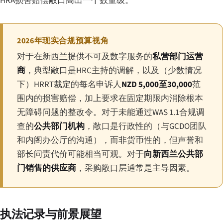
HRA损害赔偿敞口高出一个数量级。
2026年现实合规预算视角
对于在新西兰提供不可及数字服务的
私营部门运营
商
，典型敞口是HRC主持的调解，以及（少数情况
下）HRRT裁定的每名申诉人
NZD 5,000至30,000
范
围内的损害赔偿，加上要求在固定期限内消除根本
无障碍问题的整改令。对于未能通过WAS 1.1合规调
查的
公共部门机构
，敞口是行政性的（与GCDO团队
和内阁办公厅的沟通），而非货币性的，但声誉和
部长问责代价可能相当可观。对于
向新西兰公共部
门销售的供应商
，采购敞口层通常是主导因素。
执法记录与前景展望