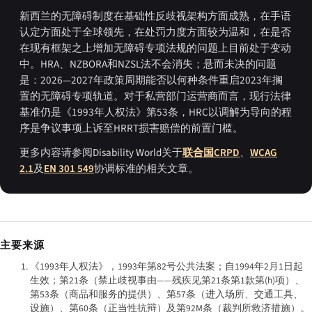
新西兰的无障碍制度在基础性反歧视架构方面成熟，在手语
认定方面处于全球领先，在处罚力度方面较为温和，在是否
在现有框架之上增加无障碍专项法规的问题上目前处于变动
中。HRA、NZBORA和NZSL法不会消失；悬而未决的问题
是：2026—2027年政策周期能否以何种条件重启2023年搁
置的无障碍专项轨道。对于私营部门运营商而言，现行法律
基准仍是《1993年人权法》第53条，HRC以调解为导向的程
序是争议事项上诉至HRRT损害赔偿的前置门槛。
更多内容请参阅Disability World关于
联合国CRPD
、
WCAG
2.1
及
EN 301 549
协调标准的相关文章。
主要来源
《1993年人权法》，1993年第82号公共法案；自1994年2月1日起
生效；第21条（禁止歧视事由——残疾见第21条第1款第(h)项）、
第53条（商品和服务的提供）、第57条（进入场所、交通工具、
设施）、第60条（正当性抗辩）及第92M条（裁判所救济措施）。