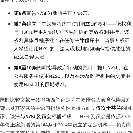
集中于第6条和第7条：
第6条
宣告NZSL为新西兰官方语言。
第7条
确立了在法律程序中使用NZSL的权利——该权利
与《2016年毛利语法》下毛利语的等效权利并行。该
权利具体且程序性：在任何法律程序中，当事方或证
人希望使用NZSL的，法院或裁判所须确保提供胜任的
NZSL口译人员。
第8至10条
阐明指导政府行动的原则：推广NZSL、在
公共服务中使用NZSL，以及在涉及政府机构的交流中
使用NZSL时的预期标准。
国际比较文献一致将新西兰评定为在双语聋人教育保障及对
聋儿及其家庭的手语习得结构性支持方面，
仅次于芬兰
的国
家。该法与
NZSL委员会
相辅相成——NZSL委员会是依据2015
年修正案新增的第14A条于2014年设立的法定机构——负责向