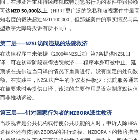
间，在涉及严重和持续歧视或特别恶劣行为的案件中赔偿额
可达
NZD 50,000以上
（HRRT更广泛的隐私和歧视案件中最高
知名度的裁决超过NZD 100,000，但那些案件的事实情况与典
型数字无障碍投诉有所不同）。
第二层——NZSL访问违规的法院救济
在法律程序中未依据《2006年NZSL法》第7条提供NZSL口
译，可在初审阶段获得法院救济——程序本身可被中止、延
期或在提供适当口译的情况下重新进行。没有固定的处罚数
额。在实践中，NZSL法产生的争议案件极少：法院服务通常
在被要求时会提供口译，该法的主要作用是设定制度默认值
而非推动诉讼。
第三层——针对国家行为者的NZBORA派生救济
当歧视者是公共机构或行使公共职能的人时，申诉人除HRA
途径外还有依据NZBORA的并行途径。NZBORA下的救济措施