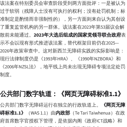
该法案在特别委员会审查阶段受到两方面批评：一是被认为
过于软弱（残障人士没有可执行的权利；没有处罚机制；标
准制定是酌情而非强制性的），另一方面则来自认为其创设
了重复监管机构的另一群体。该法案在2023年第53届议会解
散前未能通过。
2023年大选后组成的国家党领导联合政府
表
示不会以现有形式推进该法案，替代框架目前仍在2025—
2026年政策审查中。这对新西兰无障碍实践的实际影响是：
现行法律制度仍是《1993年HRA》、《1990年NZBORA》和
《2006年NZSL法》，地平线上尚未出现无障碍专项法定处罚
制度。
公共部门数字轨道：《网页无障碍标准1.1》
公共部门数字无障碍运行在独立的行政轨道上。
《网页无障
碍标准1.1》
（WAS 1.1）由
内政部
（
Te Tari Taiwhenua
）在政
府首席数字官授权下管理，是依据内阁《政府ICT战略》和