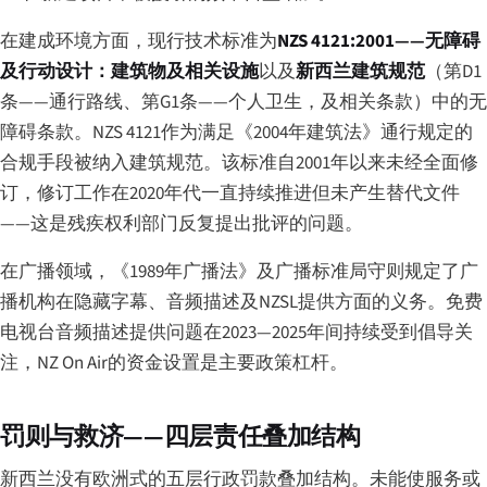
在建成环境方面，现行技术标准为
NZS 4121:2001——无障碍
及行动设计：建筑物及相关设施
以及
新西兰建筑规范
（第D1
条——通行路线、第G1条——个人卫生，及相关条款）中的无
障碍条款。NZS 4121作为满足《2004年建筑法》通行规定的
合规手段被纳入建筑规范。该标准自2001年以来未经全面修
订，修订工作在2020年代一直持续推进但未产生替代文件
——这是残疾权利部门反复提出批评的问题。
在广播领域，《1989年广播法》及广播标准局守则规定了广
播机构在隐藏字幕、音频描述及NZSL提供方面的义务。免费
电视台音频描述提供问题在2023—2025年间持续受到倡导关
注，NZ On Air的资金设置是主要政策杠杆。
罚则与救济——四层责任叠加结构
新西兰没有欧洲式的五层行政罚款叠加结构。未能使服务或