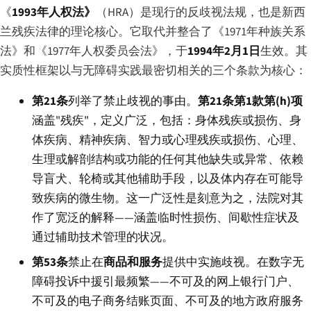
《
1993年人权法》
（HRA）是现行的反歧视法规，也是新西
兰残疾法律的理论核心。它取代并整合了《1971年种族关系
法》和《1977年人权委员会法》，于
1994年2月1日
生效。其
实质性框架以与无障碍实践最密切相关的三个条款为核心：
第21条
列举了禁止歧视的事由。
第21条第1款第(h)项
涵盖"残疾"，定义广泛，包括：身体残疾或损伤、身
体疾病、精神疾病、智力或心理残疾或损伤、心理、
生理或解剖结构或功能的任何其他缺失或异常、依赖
导盲犬、轮椅或其他辅助手段，以及体内存在可能导
致疾病的微生物。这一广泛性是刻意为之，法院对其
作了宽泛的解释——涵盖临时性损伤、间歇性症状及
通过辅助技术管理的状况。
第53条
禁止在
商品和服务
提供中实施歧视。在数字无
障碍投诉中援引最频繁——不可及的网上银行门户、
不可及的电子商务结账页面、不可及的地方政府服务