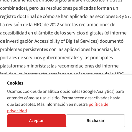
combinados), pero las resoluciones publicadas forman un
registro doctrinal de cómo se han aplicado las secciones 53 y 57.
La revisión de la HRC de 2022 sobre las reclamaciones de
accesibilidad en el ámbito de los servicios digitales (el informe
de investigación
Accessibility of Digital Services
) documentó
problemas persistentes con las aplicaciones bancarias, los
portales de servicios gubernamentales y las principales
plataformas minoristas; las recomendaciones del informe
incluían un incremento escalonado en los recursos de la HRC
para las investigaciones sistémicas proactivas y el desarrollo de
Cookies
orientaciones específicas sobre discapacidad para los
Usamos cookies de analítica opcionales (Google Analytics) para
entender cómo se usa el sitio. Permanecen desactivadas hasta
proveedores de servicios digitales.
que las aceptes. Más información en nuestra
política de
privacidad
.
La HRC ha adoptado, desde 2022, una postura más visiblemente
proactiva en los asuntos sistémicos de accesibilidad digital — en
Aceptar
Rechazar
parte en respuesta a las conclusiones del informe y en parte