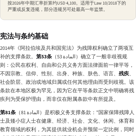
按2026年中期汇率折算约USD 4,100。适用于Law 10/2018下的
严重或反复违规，部分违规另可处最高一年监禁。
宪法与条约基础
2014年《阿拉伯埃及共和国宪法》为残障权利确立了两项互
补的支撑条款。
第53条
（
المادة 53
）确立了一般非歧视规
则：公民在权利、自由和公共义务方面法律面前一律平等，
不因宗教、信仰、性别、出身、种族、肤色、语言、
残疾
、
社会阶层、政治或地域归属或任何其他理由而受到歧视。该
条款在本地区极为罕见，因为它在平等条款正文中明确将残
疾列为受保护理由，而非仅在附属条款中有所提及。
第81条
（
المادة 81
）是积极义务支撑条款："国家保障残障人
士及矮小症人士在健康、经济、社会、文化、休闲、体育和
教育领域的权利，为其提供就业机会并预留一定比例，同时