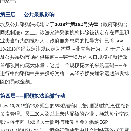
的案件。
第三层——公共采购影响
埃及公共采购法规建立于
2018年第182号法律
（政府采购合
同规制法）之上。该法允许采购机构排除被认定存在严重职
业失当行为的投标人，政府服务总局的指导方针已将Law
10/2018的经裁定违规认定为严重职业失当行为。对于进入埃
及公共采购市场的供应商——鉴于埃及的人口规模和新行政
首都项目的庞大体量，这是一个规模庞大的采购基础——在
进行中的采购中失去投标资格，其经济损失通常远超触发排
除的罚款金额。
第四层——配额执法追缴行动
Law 10/2018第26条规定的5%私营部门雇佣配额由社会团结部
负责管理。员工20人及以上未达配额的企业，须就每个空缺
职位每年向《残障人士照料与康复基金》缴纳EGP
10,000（约USD 205）。追缴行动通常由社会团结部依据年度