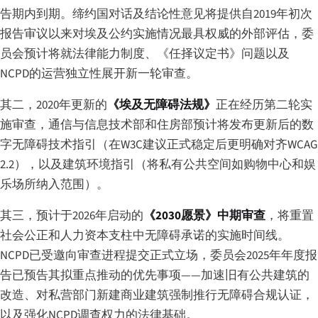
告期内到期。缔约国对话及结论性意见将提供自2019年初次
报告审议以来对埃及公约实施情况最具权威的外部评估，委
员会预计将就法律能力制度、《任择议定书》问题以及
NCPD的运营独立性展开新一轮审查。
其二，2020年更新的
《埃及无障碍法规》
正在经历第二轮实
施审查，通信与信息技术部和住房部预计将发布更新后的数
字无障碍技术指引（在W3C建议正式稳定后更明确对齐WCAG
2.2），以及建筑环境指引（将私有公共空间如购物中心和娱
乐场所纳入范围）。
其三，预计于2026年启动的
《2030愿景》中期审查
，将重置
社会公正和人力资本支柱中无障碍承诺的实施时间线。
NCPD已受邀向审查进程提交正式立场，委员会2025年年度报
告已预告其拟重点推动的优先事项——加速旧有公共建筑的
改造、对私营部门新建商业建筑强制推行无障碍合规认证，
以及强化NCPD调查权力的法律基础。