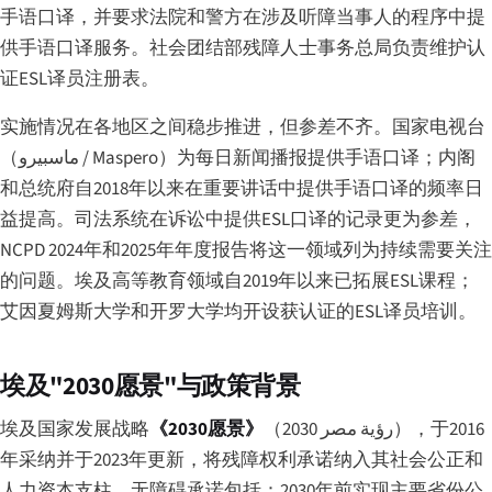
手语口译，并要求法院和警方在涉及听障当事人的程序中提
供手语口译服务。社会团结部残障人士事务总局负责维护认
证ESL译员注册表。
实施情况在各地区之间稳步推进，但参差不齐。国家电视台
（
ماسبيرو
/ Maspero）为每日新闻播报提供手语口译；内阁
和总统府自2018年以来在重要讲话中提供手语口译的频率日
益提高。司法系统在诉讼中提供ESL口译的记录更为参差，
NCPD 2024年和2025年年度报告将这一领域列为持续需要关注
的问题。埃及高等教育领域自2019年以来已拓展ESL课程；
艾因夏姆斯大学和开罗大学均开设获认证的ESL译员培训。
埃及"2030愿景"与政策背景
埃及国家发展战略
《2030愿景》
（
رؤية مصر 2030
），于2016
年采纳并于2023年更新，将残障权利承诺纳入其社会公正和
人力资本支柱。无障碍承诺包括：2030年前实现主要省份公