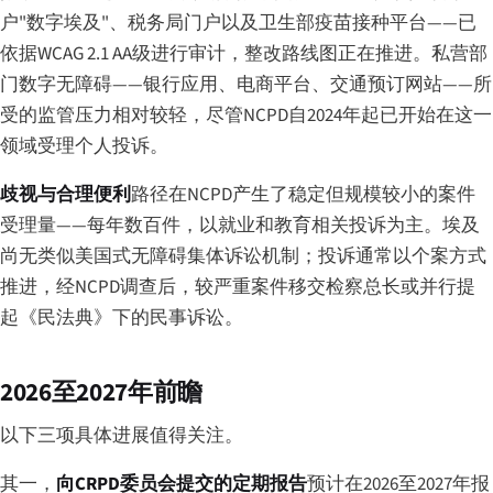
户"数字埃及"、税务局门户以及卫生部疫苗接种平台——已
依据WCAG 2.1 AA级进行审计，整改路线图正在推进。私营部
门数字无障碍——银行应用、电商平台、交通预订网站——所
受的监管压力相对较轻，尽管NCPD自2024年起已开始在这一
领域受理个人投诉。
歧视与合理便利
路径在NCPD产生了稳定但规模较小的案件
受理量——每年数百件，以就业和教育相关投诉为主。埃及
尚无类似美国式无障碍集体诉讼机制；投诉通常以个案方式
推进，经NCPD调查后，较严重案件移交检察总长或并行提
起《民法典》下的民事诉讼。
2026至2027年前瞻
以下三项具体进展值得关注。
其一，
向CRPD委员会提交的定期报告
预计在2026至2027年报