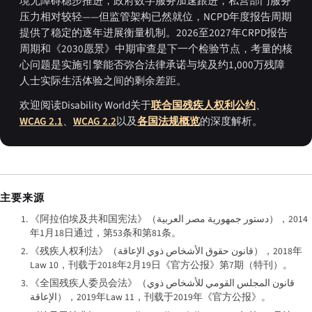
境无障碍稳步推进，政府数字服务加速跟进，私营部门服务
压力相对较轻——但监管架构已然就位，NCPD年度报告周期
提供了稳定的逐年进展衡量机制。2026至2027年CRPD报告
周期和《2030愿景》中期审查是下一个检验节点，考量的核
心问题是实施引擎能否弥合法律承诺与埃及约1,000万残障
人士实际生活体验之间的剩余差距。
欢迎阅读Disability World关于
联合国残疾人权利公约
、
WCAG 2.1
、
WCAG 2.2
以及
各国法规概览
的深度解析。
主要来源
《阿拉伯埃及共和国宪法》（
دستور جمهورية مصر العربية
），2014
年1月18日通过，第53条和第81条。
《残疾人权利法》（
قانون حقوق الأشخاص ذوي الإعاقة
），2018年
Law 10，刊载于2018年2月19日《官方公报》第7期（特刊）。
《全国残疾人委员会法》（
قانون المجلس القومي للأشخاص ذوي
الإعاقة
），2019年Law 11，刊载于2019年《官方公报》。