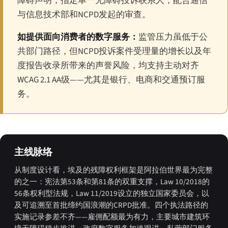
障碍声明；指定单一无障碍投诉联系人；配合通信
与信息技术部和NCPD发起的审查。
如提供面向消费者的数字服务：
监管压力虽低于公
共部门路径，但NCPD投诉案件受理量的增长以及年
度报告收录所带来的声誉风险，均支持主动对齐
WCAG 2.1 AA级——尤其是银行、电商和交通预订服
务。
主线脉络
从制度设计看，埃及的残障权利框架是阿拉伯世界最为完整
的之一：宪法第53条和第81条的双重支撑，Law 10/2018的
56条权利型法规，Law 11/2019设立的独立国家委员会，以
及可追溯至首批缔约国浪潮的CRPD批准。四个执法路径的
实施记录参差不齐——雇佣配额最为有力，主要城市建筑环