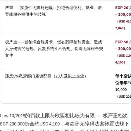
严重——实质性无障碍违规、拒绝合理便利、就业、教
EGP 20,
育或服务提供中的歧视
– 100,0
（USD 410
2,040）
极严重——冒领综合服务卡、侵吞残障福利资金、造成
EGP 50,
人身伤害的违规、反复系统性不合规、伪造无障碍合规
– 200,0
文件
（USD 1,0
4,100）
违反5%私营部门雇佣配额（20人及以上企业）
每个空
位每年E
10,000
（USD 20
Law 10/2018的罚款上限与欧盟相比较为有限——极严重档次
EGP 200,000折合约USD 4,100，与欧洲无障碍法案转置法规下