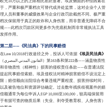
欧元10万以上的上限相比差距显著。埃及侧面的补偿因素在
于，严重和极严重档次可替代或并处监禁，这对企业个人管
理人员和董事的威慑效果与企业行政罚款截然不同。极严重
档次保留用于真正的欺诈和人身伤害，而非普通无障碍不合
规——此档次罚款区间更多作为兜底机制而非常规执法工具
发挥作用。
第二层——《民法典》下的民事赔偿
在Law 10/2018行政途径之外，投诉人可依据
《埃及民法典》
（
القانون المدني المصري
）第163条和第222条——涵盖物质性
和非物质性（精神性）损害的侵权责任条款——在普通法院
提起民事赔偿索赔。埃及侵权法对精神损害赔偿不设法定上
限；赔偿额由法院综合考量违规严重程度、损害持续时间，
以及被告地位和资源评估确定。过去数年残疾歧视案件的赔
偿额通常为每位申诉人EGP 10,000至100,000，较高端保留用
于有据可查的物质后果（失业、剥夺受教育权、人身伤害）