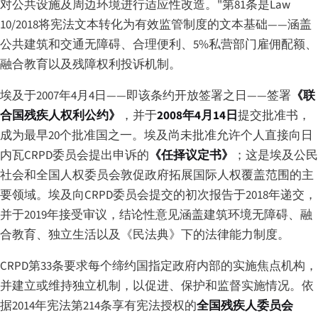
对公共设施及周边环境进行适应性改造。"第81条是Law
10/2018将宪法文本转化为有效监管制度的文本基础——涵盖
公共建筑和交通无障碍、合理便利、5%私营部门雇佣配额、
融合教育以及残障权利投诉机制。
埃及于2007年4月4日——即该条约开放签署之日——签署
《联
合国残疾人权利公约》
，并于
2008年4月14日
提交批准书，
成为最早20个批准国之一。埃及尚未批准允许个人直接向日
内瓦CRPD委员会提出申诉的
《任择议定书》
；这是埃及公民
社会和全国人权委员会敦促政府拓展国际人权覆盖范围的主
要领域。埃及向CRPD委员会提交的初次报告于2018年递交，
并于2019年接受审议，结论性意见涵盖建筑环境无障碍、融
合教育、独立生活以及《民法典》下的法律能力制度。
CRPD第33条要求每个缔约国指定政府内部的实施焦点机构，
并建立或维持独立机制，以促进、保护和监督实施情况。依
据2014年宪法第214条享有宪法授权的
全国残疾人委员会