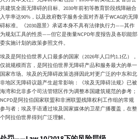
共建筑全面无障碍的目标、2030年前初等教育阶段残障融合
入学率达90%，以及政府数字服务全面对齐基于WCAG的无障
碍标准。《2030愿景》承诺本身不具有法律执行力——其作
为规划工具的性质——但它是衡量NCPD年度报告及各职能部
委实施计划的政策参照文件。
埃及是阿拉伯世界人口最多的国家（2026年人口约1.1亿），
仅就规模而言，是阿拉伯世界无障碍产品和服务最大的单一
国家市场。埃及的无障碍政策选择因此对更广泛的中东和北
非地区无障碍议题产生超常影响：《埃及无障碍法规》已被
海湾和北非多个司法管辖区作为调整本国建筑规范的参考；
NCPD是阿拉伯国家联盟和非洲联盟残障权利工作组的常规
参与者；埃及手语通过埃及国家媒体的卫星广播覆盖，在整
个阿拉伯世界得到广泛理解。
处罚——Law 10/2018下的风险层级