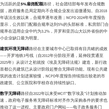
为活跃的是
5%雇佣配额
路径，社会团结部每年发布合规数
据，政府服务总局定期向不合规企业发出追缴通知。自2018
年该法生效以来，合规率逐年改善；NCPD 2024年年度报告
显示，公共部门配额合规率达到5%的头部标准，私营部门合
规率在适用企业中约为3.2%，开罗和亚历山大以外省份的中
小企业缺口最为明显。
建筑环境无障碍
路径在主要城市中心已取得有目共睹的成效
——开罗地铁3号线（自2012年分阶段开通，延伸段贯通至
2025年）从设计之初就按《埃及无障碍法规》建造，新行政
首都公共建筑已从设计阶段起整合无障碍功能。现有公共建
筑的改造计划进展较慢，NCPD年度报告持续指出较老的市
政建筑、公立医院和学校存在持续性缺口。
数字无障碍
路径自2022年以来受MCIT"数字埃及"计划推动加
速，政府电子服务将无障碍标准对齐作为采购条件的要求也
推动了这一进程。主要政府门户网站——电子政务服务门