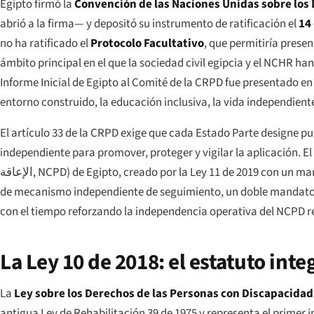
Egipto firmó la
Convención de las Naciones Unidas sobre los
abrió a la firma— y depositó su instrumento de ratificación el
14
no ha ratificado el
Protocolo Facultativo
, que permitiría prese
ámbito principal en el que la sociedad civil egipcia y el NCHR ha
Informe Inicial de Egipto al Comité de la CRPD fue presentado e
entorno construido, la educación inclusiva, la vida independiente
El artículo 33 de la CRPD exige que cada Estado Parte designe 
independiente para promover, proteger y vigilar la aplicación. El
الإعاقة
, NCPD) de Egipto, creado por la Ley 11 de 2019 con un ma
de mecanismo independiente de seguimiento, un doble mandato q
con el tiempo reforzando la independencia operativa del NCPD re
La Ley 10 de 2018: el estatuto in
La
Ley sobre los Derechos de las Personas con Discapacidad
antigua Ley de Rehabilitación 39 de 1975 y representa el primer