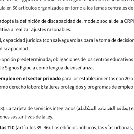
cula en 56 artículos organizados en torno a los temas centrales de
y adopta la definición de discapacidad del modelo social de la CR
tiva a realizar ajustes razonables.
l, capacidad jurídica (con salvaguardias para la toma de decisio
a discapacidad.
o opción predeterminada; obligaciones de los centros educativos 
 de Signos Egipcia como lengua de enseñanza.
empleo en el sector privado
para los establecimientos con 20 o
 como derecho laboral; talleres protegidos y programas de empleo
8). La tarjeta de servicios integrados (
بطاقة الخدمات المتكاملة
) 
nes sustantivas de la ley.
las TIC
(artículos 39–46). Los edificios públicos, las vías urbanas,