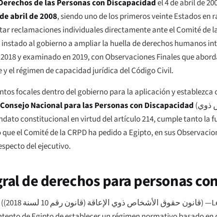
 Derechos de las Personas con Discapacidad
el 4 de abril de 20
 de abril de 2008
, siendo uno de los primeros veinte Estados en r
ntar reclamaciones individuales directamente ante el Comité de la
n instado al gobierno a ampliar la huella de derechos humanos int
n 2018 y examinado en 2019, con Observaciones Finales que aborda
 y el régimen de capacidad jurídica del Código Civil.
puntos focales dentro del gobierno para la aplicación y estable
Consejo Nacional para las Personas con Discapacidad
(
 ذوي
ndato constitucional en virtud del artículo 214, cumple tanto la 
ue el Comité de la CRPD ha pedido a Egipto, en sus Observacio
specto del ejecutivo.
tegral de derechos para personas c
(
قانون حقوق الأشخاص ذوي الإعاقة (قانون رقم 10 لسنة 2018)
) —L
 intento de Egipto de establecer un régimen normativo basado en 