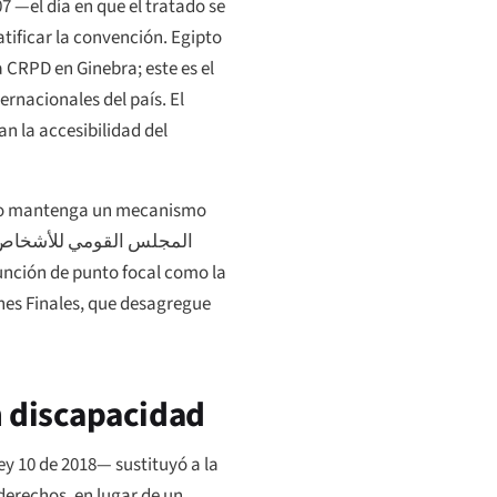
07 —el día en que el tratado se
atificar la convención. Egipto
 CRPD en Ginebra; este es el
ernacionales del país. El
n la accesibilidad del
zca o mantenga un mecanismo
المجلس القومي للأشخاص
función de punto focal como la
nes Finales, que desagregue
on discapacidad
ey 10 de 2018— sustituyó a la
derechos, en lugar de un