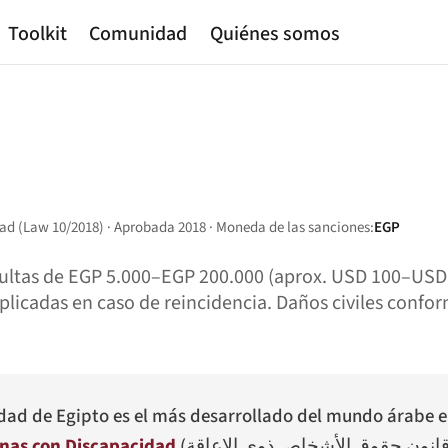
Toolkit
Comunidad
Quiénes somos
ad (Law 10/2018) · Aprobada 2018 · Moneda de las sanciones:
EGP
multas de EGP 5.000–EGP 200.000 (aprox. USD 100–USD
plicadas en caso de reincidencia. Daños civiles conform
dad de Egipto es el más desarrollado del mundo árabe e
onas con Discapacidad
(
انون حقوق الأشخاص ذوي الإعاقة