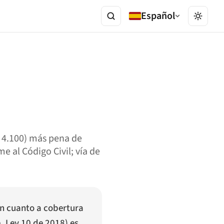
Español
 4.100) más pena de
e al Código Civil; vía de
n cuanto a cobertura
ق
, Ley 10 de 2018) es