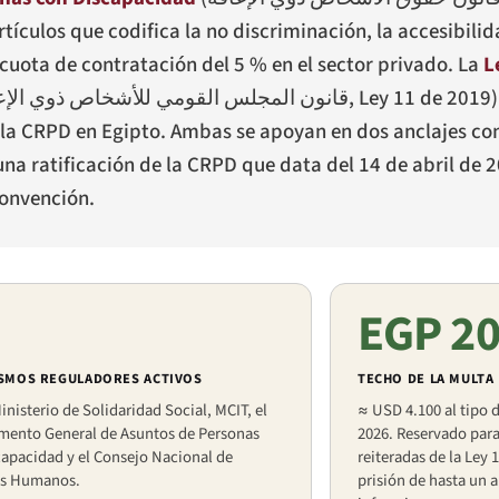
rtículos que codifica la no discriminación, la accesibilid
cuota de contratación del 5 % en el sector privado. La
L
قانون المجلس القومي للأشخاص ذوي الإع
, Ley 11 de 2019
la CRPD en Egipto. Ambas se apoyan en dos anclajes con
una ratificación de la CRPD que data del 14 de abril de 
convención.
EGP 20
SMOS REGULADORES ACTIVOS
TECHO DE LA MULTA
nisterio de Solidaridad Social, MCIT, el
≈ USD 4.100 al tipo
mento General de Asuntos de Personas
2026. Reservado para
apacidad y el Consejo Nacional de
reiteradas de la Ley 
s Humanos.
prisión de hasta un 