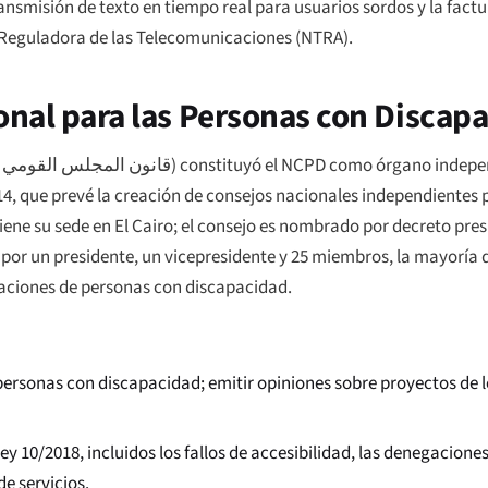
ansmisión de texto en tiempo real para usuarios sordos y la fac
l Reguladora de las Telecomunicaciones (NTRA).
ional para las Personas con Discap
قانون المجلس القومي للأشخا)
) constituyó el NCPD como órgano indep
2014, que prevé la creación de consejos nacionales independiente
iene su sede en El Cairo; el consejo es nombrado por decreto pres
r un presidente, un vicepresidente y 25 miembros, la mayoría de
aciones de personas con discapacidad.
s personas con discapacidad; emitir opiniones sobre proyectos de
ey 10/2018, incluidos los fallos de accesibilidad, las denegaciones
de servicios.