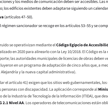
aciones y los medios de comunicación deben ser accesibles. Las
ño; los edificios existentes deben adaptarse siguiendo un calendar
iva
(artículos 47–50).
El régimen sancionador se recoge en los artículos 53–55 y se com
truido se operativizan mediante el
Código Egipcio de Accesibili
alizado en 2020 para alinearlo con la Ley 10/2018. El Código es la
sporte; las autoridades municipales de licencias de obras deben v
e incluyeron en un programa de adaptación de cinco años que, a me
, Alejandría y la nueva capital administrativa).
ular el artículo 41) exigen que los sitios web gubernamentales, los 
as personas con discapacidad. La aplicación corresponde al
Minis
o de la Industria de Tecnología de la Información (ITIDA), que de
 2.1 Nivel AA
. Los operadores de telecomunicaciones están obli