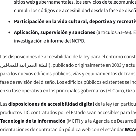
sitios web gubernamentales, los servicios de telecomunic
cumplir los códigos de accesibilidad desde la fase de dise
Participación en la vida cultural, deportiva y recreat
Aplicación, supervisión y sanciones
(artículos 51–56). 
investigación e informe del NCPD.
Las disposiciones de accesibilidad de la ley para el entorno cons
البيئة العمرانية للمعاقين
), publicado originalmente en 2003 y actu
para los nuevos edificios públicos, vías y equipamientos de tran
fase de revisión del diseño. Los edificios públicos existentes s
en su fase operativa en los principales gobernatos (El Cairo, Giza
Las
disposiciones de accesibilidad digital
de la ley (en partic
productos TIC contratados por el Estado sean accesibles para l
Tecnología de la Información
(MCIT) y a la Agencia de Desarroll
orientaciones de contratación pública web con el estándar
WCAG